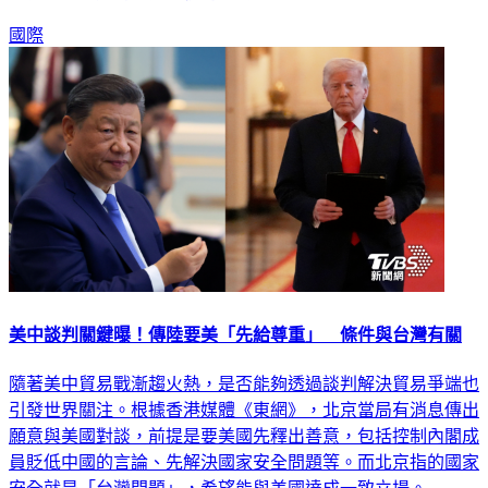
國際
美中談判關鍵曝！傳陸要美「先給尊重」 條件與台灣有關
隨著美中貿易戰漸趨火熱，是否能夠透過談判解決貿易爭端也
引發世界關注。根據香港媒體《東網》，北京當局有消息傳出
願意與美國對談，前提是要美國先釋出善意，包括控制內閣成
員貶低中國的言論、先解決國家安全問題等。而北京指的國家