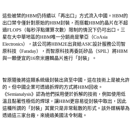
這些被禁的HBM仍持續以「再出口」方式流入中國。HBM的
出口禁令僅針對原始的HBM封裝，而搭載HBM的晶片在不超
過FLOPS（每秒浮點運算次數）限制的情況下仍可出口。三
星在大中華地區的HBM唯一分銷商是擎亞（CoAsia 
Electronics），該公司將HBM2E出貨給ASIC設計服務公司智
原科技（Faraday），而智原科技再委託矽品（SPIL）將HBM
與一顆便宜的16奈米邏輯晶片進行「封裝」。
智原隨後將這類系統級封裝出貨至中國，這在技術上是被允許
的。但中國企業可透過拆焊的方式將HBM回收。
《Semianalysis》認為他們採用便於拆解的技術，例如使用低
溫且黏著性極低的焊球，讓HBM更容易從封裝中取出，因此
這種所謂的「封裝」其實只是非常鬆散的形式。該外媒稱華為
透過這三家台廠，來繞過美國法令制裁。