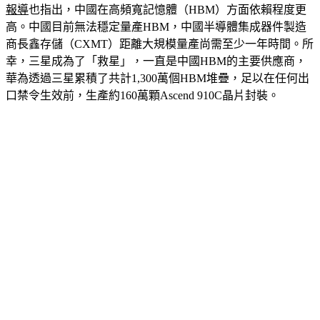
報導
也指出，中國在高頻寬記憶體（HBM）方面依賴程度更
高。中國目前無法穩定量產HBM，中國半導體集成器件製造
商長鑫存儲（CXMT）距離大規模量產尚需至少一年時間。所
幸，三星成為了「救星」，一直是中國HBM的主要供應商，
華為透過三星累積了共計1,300萬個HBM堆疊，足以在任何出
口禁令生效前，生產約160萬顆Ascend 910C晶片封裝。