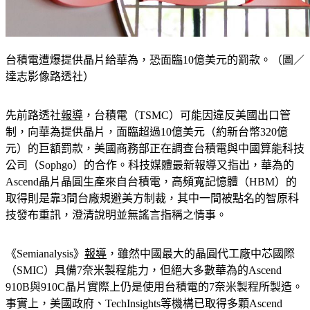
台積電遭爆提供晶片給華為，恐面臨10億美元的罰款。（圖／
達志影像路透社）
先前路透社
報導
，台積電（TSMC）可能因違反美國出口管
制，向華為提供晶片，面臨超過10億美元（約新台幣320億
元）的巨額罰款，美國商務部正在調查台積電與中國算能科技
公司（Sophgo）的合作。科技媒體最新報導又指出，華為的
Ascend晶片晶圓生產來自台積電，高頻寬記憶體（HBM）的
取得則是靠3間台廠規避美方制裁，其中一間被點名的智原科
技發布重訊，澄清說明並無謠言指稱之情事。
《Semianalysis》
報導
，雖然中國最大的晶圓代工廠中芯國際
（SMIC）具備7奈米製程能力，但絕大多數華為的Ascend 
910B與910C晶片實際上仍是使用台積電的7奈米製程所製造。
事實上，美國政府、TechInsights等機構已取得多顆Ascend 