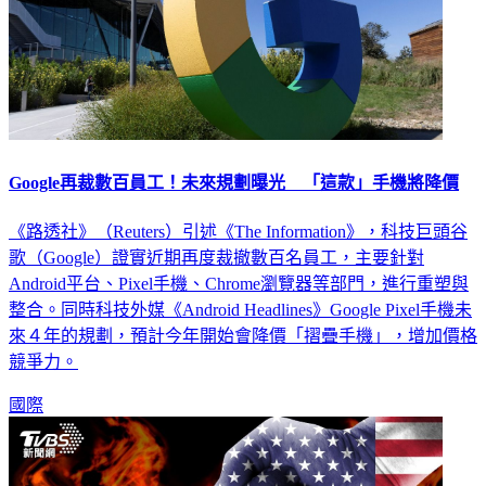
Google再裁數百員工！未來規劃曝光 「這款」手機將降價
《路透社》（Reuters）引述《The Information》，科技巨頭谷
歌（Google）證實近期再度裁撤數百名員工，主要針對
Android平台、Pixel手機、Chrome瀏覽器等部門，進行重塑與
整合。同時科技外媒《Android Headlines》Google Pixel手機未
來４年的規劃，預計今年開始會降價「摺疊手機」，增加價格
競爭力。
國際