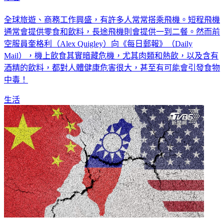
全球旅遊、商務工作興盛，有許多人常常搭乘飛機。短程飛機
通常會提供零食和飲料，長途飛機則會提供一到二餐。然而前
空服員奎格利（Alex Quigley）向《每日郵報》（Daily
Mail），機上飲食其實暗藏危機，尤其肉類和熱飲，以及含有
酒精的飲料，都對人體健康危害很大，甚至有可能會引發食物
中毒！
生活