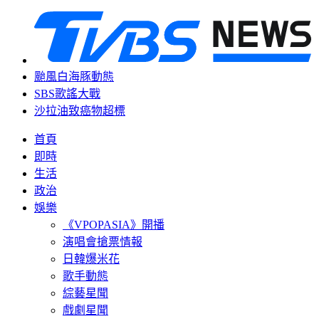
颱風白海豚動態
SBS歌謠大戰
沙拉油致癌物超標
首頁
即時
生活
政治
娛樂
《VPOPASIA》開播
演唱會搶票情報
日韓爆米花
歌手動態
綜藝星聞
戲劇星聞