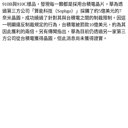
910B與910C樣品，發現每一顆都是採用台積電晶片。華為透
過第三方公司「算能科技（Sophgo）」採購了約5億美元的7
奈米晶圓，成功繞過了針對其與台積電之間的制裁限制。因這
一明顯違反制裁規定的行為，台積電被罰款10億美元，約為其
因此獲利的兩倍。另有傳聞指出，華為目前仍透過另一家第三
方公司從台積電獲得晶圓，但此消息尚未獲得證實。