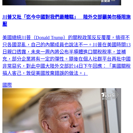
川普又批「迄今中國對我們最糟糕」 陸外交部籲美勿極限施
壓
美國總統川普（Donald Trump）的關稅政策反反覆覆，搞得不
只各國混亂，自己的內閣成員也說法不一。川普在美國時間13
日親口透露，未來一周內將公布半導體進口關稅稅率，並補
充，部分企業將有一定的彈性。隨後在個人社群平台再批中國
非常惡劣，對此中國大陸外交部於14日下午回應：「美國關稅
損人害己，敦促美國放棄錯誤的做法。」
國際