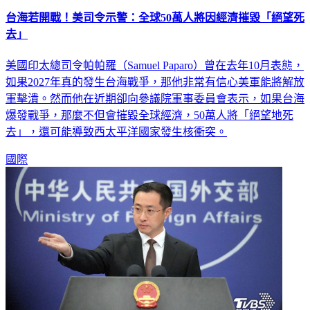
台海若開戰！美司令示警：全球50萬人將因經濟摧毀「絕望死
去」
美國印太總司令帕帕羅（Samuel Paparo）曾在去年10月表態，
如果2027年真的發生台海戰爭，那他非常有信心美軍能將解放
軍擊潰。然而他在近期卻向參議院軍事委員會表示，如果台海
爆發戰爭，那麼不但會摧毀全球經濟，50萬人將「絕望地死
去」，還可能導致西太平洋國家發生核衝突。
國際