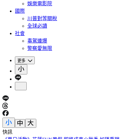
娛樂電影院
國際
川普對等關稅
全球必讀
社會
毒駕連爆
警察愛無限
更多
快訊