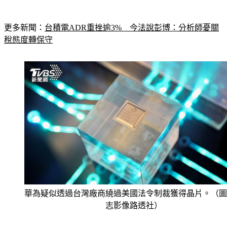
更多新聞：
台積電ADR重挫逾3%　今法說彭博：分析師憂關
稅態度轉保守
華為疑似透過台灣廠商繞過美國法令制裁獲得晶片。（圖
志影像路透社）