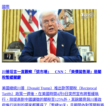
國際
川普坦言一直觀察「這市場」 CNN：「美債拋售潮」是關
稅暫緩關鍵
美國總統川普（Donald Trump）推出對等關稅（Reciprocal
Tariffs）政策一週後，在美國時間4月9日突然宣布將暫緩執
行，除提高對中國課徵的關稅至125%外，其餘願意與川普政
府進行談判的國家都獲得了「暫緩90天」且期間內對等關稅將