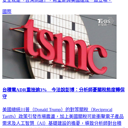
安全就是「台灣問題」，希望能與美國達成一致立場。
國際
台積電ADR重挫逾3% 今法說彭博：分析師憂關稅態度轉保
守
美國總統川普（Donald Trump）的對等關稅（Reciprocal
Tariffs）政策引發市場震盪，加上美國關稅可能衝擊電子產品
需求及人工智慧（AI）基礎建設的擔憂，導致分析師對台積