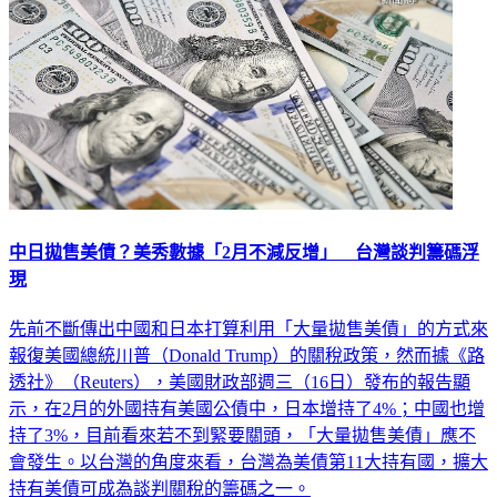
中日拋售美債？美秀數據「2月不減反增」 台灣談判籌碼浮
現
先前不斷傳出中國和日本打算利用「大量拋售美債」的方式來
報復美國總統川普（Donald Trump）的關稅政策，然而據《路
透社》（Reuters），美國財政部週三（16日）發布的報告顯
示，在2月的外國持有美國公債中，日本增持了4%；中國也增
持了3%，目前看來若不到緊要關頭，「大量拋售美債」應不
會發生。以台灣的角度來看，台灣為美債第11大持有國，擴大
持有美債可成為談判關稅的籌碼之一。