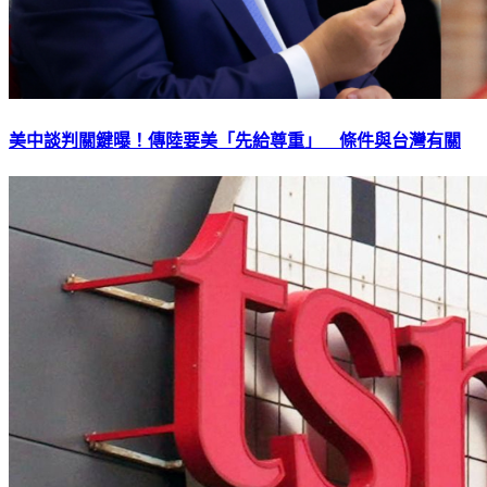
美中談判關鍵曝！傳陸要美「先給尊重」 條件與台灣有關