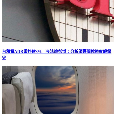
台積電ADR重挫逾3% 今法說彭博：分析師憂關稅態度轉保
守