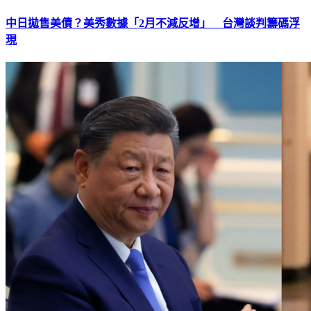
中日拋售美債？美秀數據「2月不減反增」 台灣談判籌碼浮
現