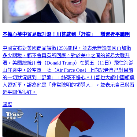
不擔心美中貿易戰升溫！川普感到「舒適」 讚習近平聰明
中國宣布對美國商品課徵125%關稅，並表示無論美國再加徵
多少關稅，都不會再有所回應。對於美中之間的貿易大戰升
溫，美國總統川普（Donald Trump）在週五（11日）飛往海湖
山莊途中，於空軍一號（Air Force One）上向記者自己對目前
的一切狀況感到「舒適」，絲毫不擔心。川普也大讚中國領導
人習近平，認為他是「非常聰明的領導人」，並表示自己與習
近平關係很好。
國際