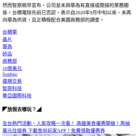
然而智原稍早宣布，公司並未與華為有直接或間接的業務關
係。台積電除先前已否認，表示自2020年9月中旬以來，未再
向華為供貨，且正積極配合美國商務部的調查。
台積電
晶片
華為
矽品
商務部
10億美元
Sophgo
違規交易
智原科技
擎亞國際科技
◤放假去哪玩？◢
全台熱門活動、人氣攻略一次看！
高雄美食優惠開搶！再抽
萬元住宿券
下載食尚玩家APP！免費領取優惠券