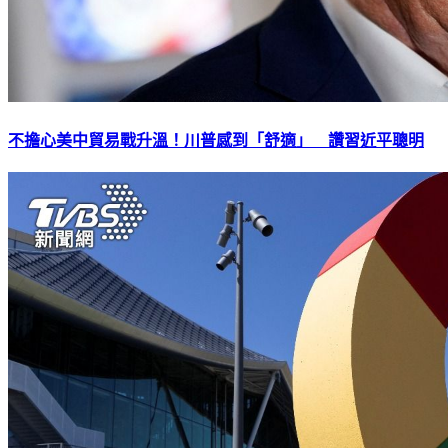
不擔心美中貿易戰升溫！川普感到「舒適」 讚習近平聰明