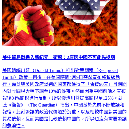
美中貿易戰進入新紀元 衛報：2原因中國不可能先退讓
美國總統川普（Donald Trump）推出對等關稅（Reciprocal
Tariffs）政策一週後，在美國時間4月9日突然宣布將暫緩執
行，願意與美國政府談判的國家都獲得了「暫緩90天」且期間
內對等關稅大幅下調至10%的優待。然而因為中國前晚才宣布
報復84%關稅進行反制，所以慘遭川普提高關稅至125%。對
此《衛報》（The Guardian）指出，中國基於先前不斷放話和
報復，此刻退讓的政治代價過於沉重，以及相較中國對美國的
貿易依賴，反而美國是比較依賴中國的，所以也沒有需要退讓
的急迫性。