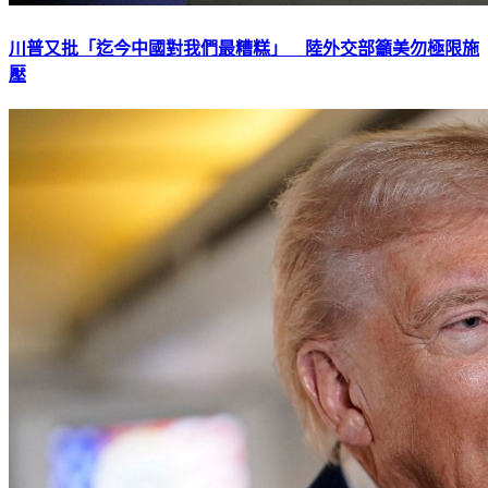
川普又批「迄今中國對我們最糟糕」 陸外交部籲美勿極限施
壓