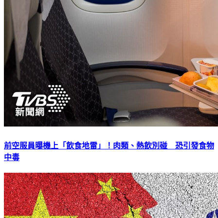
前空服員曝機上「飲食地雷」！肉類、熱飲別碰 恐引發食物
中毒