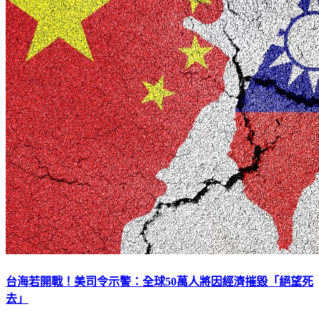
台海若開戰！美司令示警：全球50萬人將因經濟摧毀「絕望死
去」