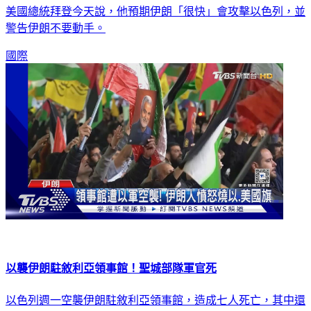
美國總統拜登今天說，他預期伊朗「很快」會攻擊以色列，並
警告伊朗不要動手。
國際
以襲伊朗駐敘利亞領事館！聖城部隊軍官死
以色列週一空襲伊朗駐敘利亞領事館，造成七人死亡，其中還