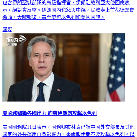
包含伊朗聖城部隊的高級指揮官，伊朗駐敘利亞大使回應表
示，絕對會反擊。伊朗國內也怒火中燒，民眾走上首都德黑蘭
街頭，大喊報復，甚至焚燒以色列和美國國旗。
國際
美國務卿籲各國出力 約束伊朗勿攻擊以色列
美國國務院11日表示，國務卿布林肯已請中國外交部長及其他
國家的外長運用自身影響力，來說服伊朗不要攻擊以色列。以