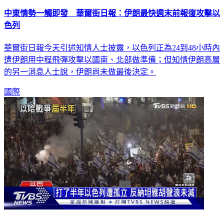
中東情勢一觸即發 華爾街日報：伊朗最快週末前報復攻擊以
色列
華爾街日報今天引述知情人士披露，以色列正為24到48小時內
遭伊朗用中程飛彈攻擊以國南、北部做準備；但知情伊朗高層
的另一消息人士說，伊朗尚未做最後決定。
國際