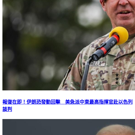
報復在即！伊朗恐發動回擊 美急派中東最高指揮官赴以色列
談判