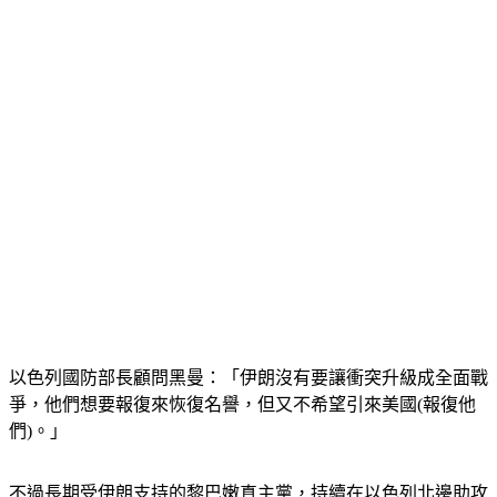
以色列國防部長顧問黑曼：「伊朗沒有要讓衝突升級成全面戰
爭，他們想要報復來恢復名譽，但又不希望引來美國(報復他
們)。」
不過長期受伊朗支持的黎巴嫩真主黨，持續在以色列北邊助攻