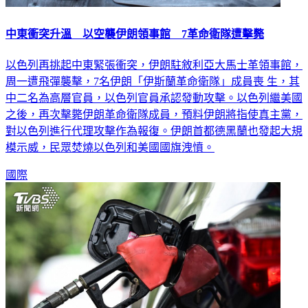
中東衝突升溫 以空襲伊朗領事館 7革命衛隊遭擊斃
以色列再挑起中東緊張衝突，伊朗駐敘利亞大馬士革領事館，
周一遭飛彈襲擊，7名伊朗「伊斯蘭革命衛隊」成員喪 生，其
中二名為高層官員，以色列官員承認發動攻擊。以色列繼美國
之後，再次擊斃伊朗革命衛隊成員，預料伊朗將指使真主黨，
對以色列進行代理攻擊作為報復。伊朗首都德黑蘭也發起大規
模示威，民眾焚燒以色列和美國國旗洩憤。
國際