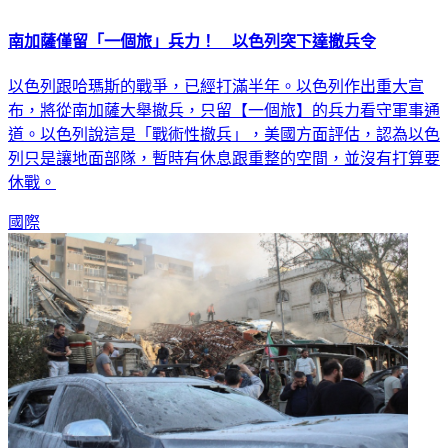
南加薩僅留「一個旅」兵力！ 以色列突下達撤兵令
以色列跟哈瑪斯的戰爭，已經打滿半年。以色列作出重大宣
布，將從南加薩大舉撤兵，只留【一個旅】的兵力看守軍事通
道。以色列說這是「戰術性撤兵」，美國方面評估，認為以色
列只是讓地面部隊，暫時有休息跟重整的空間，並沒有打算要
休戰。
國際