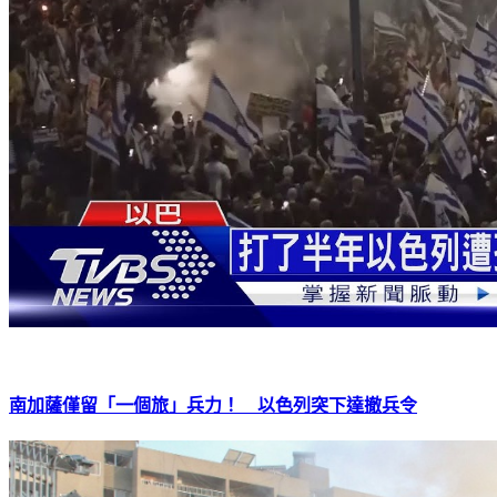
南加薩僅留「一個旅」兵力！ 以色列突下達撤兵令