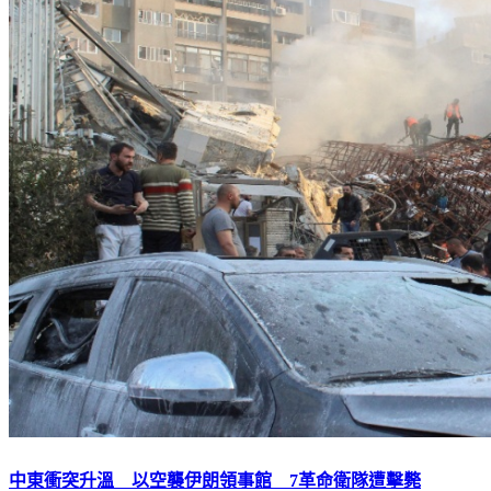
中東衝突升溫 以空襲伊朗領事館 7革命衛隊遭擊斃