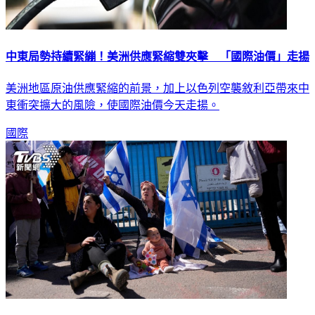
中東局勢持續緊繃！美洲供應緊縮雙夾擊 「國際油價」走揚
美洲地區原油供應緊縮的前景，加上以色列空襲敘利亞帶來中
東衝突擴大的風險，使國際油價今天走揚。
國際