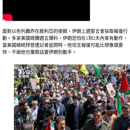
面對以色列轟炸在敘利亞的使館，伊朗上週誓言會採取報復行
動。多家美國媒體週五爆料，伊朗恐怕在1到2天內會有動作，
當美國總統拜登遭記者追問時，他坦言報復可能比想像還要
快，不過他也撂狠話要伊朗別動手。