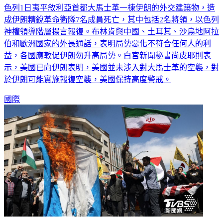
色列1日夷平敘利亞首都大馬士革一棟伊朗的外交建築物，造
成伊朗精銳革命衛隊7名成員死亡，其中包括2名將領，以色列
神權領導階層揚言報復。布林肯與中國、土耳其、沙烏地阿拉
伯和歐洲國家的外長通話，表明局勢惡化不符合任何人的利
益，各國應敦促伊朗勿升高局勢。白宮新聞秘書尚皮耶則表
示，美國已向伊朗表明，美國並未涉入對大馬士革的空襲，對
於伊朗可能實施報復空襲，美國保持高度警戒。
國際