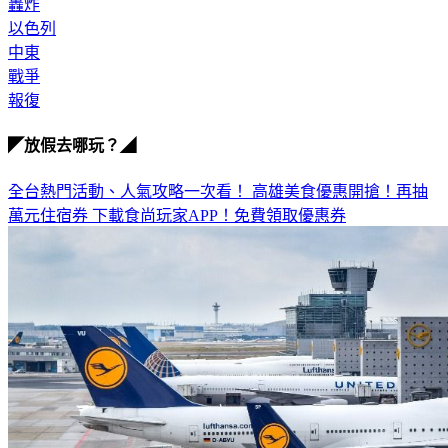
轟炸
以色列
中東
戰爭
報復
◤放假去哪玩？◢
全台熱門活動、人氣攻略一次看！
高雄美食優惠開搶！再抽
萬元住宿券
下載食尚玩家APP！免費領取優惠券