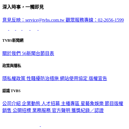
深入時事，一觸即見
意見反映：service@tvbs.com.tw
觀眾服務專線：02-2656-1599
TVBS新聞網
關於我們
56新聞台節目表
政策與隱私
隱私權政策
性騷擾防治措施
網站使用協定
版權宣告
認識 TVBS
公司介紹
企業動態
人才招募
主播專區
星藝象娛樂
節目版權
銷售
公開招標
業務服務
官方聲明
獲獎紀錄／認證