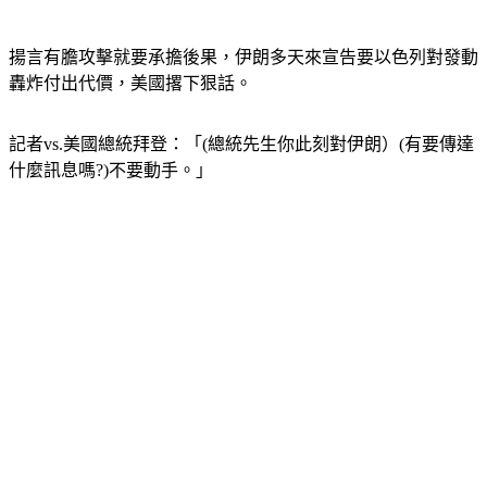
揚言有膽攻擊就要承擔後果，伊朗多天來宣告要以色列對發動
轟炸付出代價，美國撂下狠話。
記者vs.美國總統拜登：「(總統先生你此刻對伊朗）(有要傳達
什麼訊息嗎?)不要動手。」