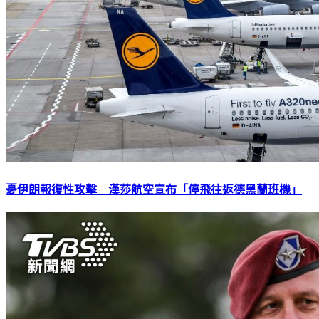
憂伊朗報復性攻擊 漢莎航空宣布「停飛往返德黑蘭班機」