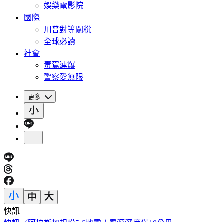
娛樂電影院
國際
川普對等關稅
全球必讀
社會
毒駕連爆
警察愛無限
更多
快訊