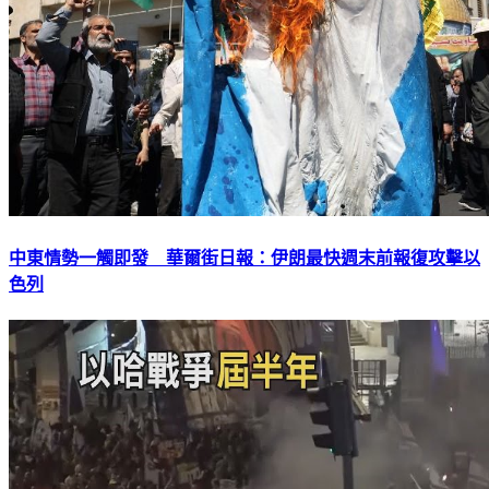
中東情勢一觸即發 華爾街日報：伊朗最快週末前報復攻擊以
色列