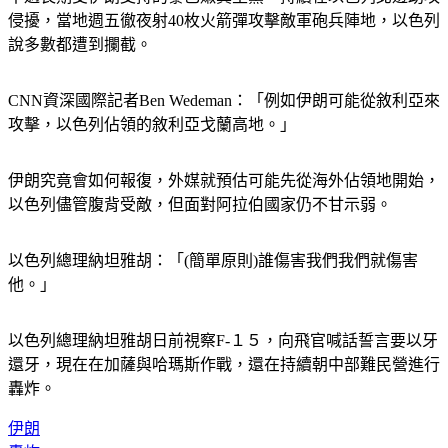
侵擾，當地週五徹夜射40枚火箭彈攻擊敵軍砲兵陣地，以色列
說多數都遭到攔截。
CNN資深國際記者Ben Wedeman：「例如伊朗可能從敘利亞來
攻擊，以色列佔領的敘利亞戈蘭高地。」
伊朗究竟會如何報復，外媒就預估可能先從海外佔領地開始，
以色列儘管腹背受敵，但面對阿拉伯國家仍不甘示弱。
以色列總理納坦雅胡：「(簡單原則)誰傷害我們我們就傷害
他。」
以色列總理納坦雅胡日前視察F-１５，向飛官喊話誓言要以牙
還牙，現在在加薩與哈瑪斯作戰，還在持續朝中部難民營進行
轟炸。
伊朗