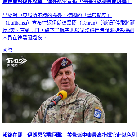
憂伊朗報復性攻擊 漢莎航空宣布「停飛往返德黑蘭班機」
出於對中東局勢不穩的擔憂，德國的「漢莎航空」
（Lufthansa）宣布往返伊朗德黑蘭（Tehran）的航班停飛將延
長2天、直到13日，旗下子航空則以調整飛行時間來避免機組
人員在德黑蘭過夜。
國際
報復在即！伊朗恐發動回擊 美急派中東最高指揮官赴以色列