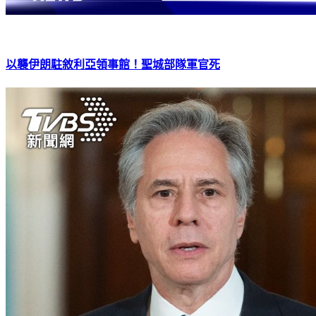
以襲伊朗駐敘利亞領事館！聖城部隊軍官死