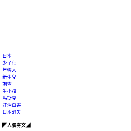
日本
少子化
年輕人
新生兒
調查
生小孩
馬斯克
妊活白書
日本消失
◤人氣夯文◢