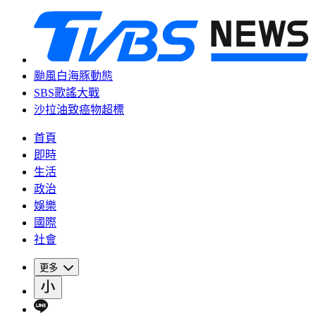
颱風白海豚動態
SBS歌謠大戰
沙拉油致癌物超標
首頁
即時
生活
政治
娛樂
國際
社會
更多