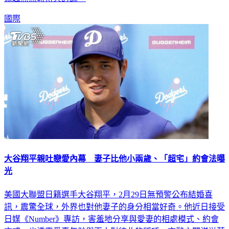
國際
大谷翔平親吐戀愛內幕 妻子比他小兩歲、「超宅」約會法曝
光
美國大聯盟日籍選手大谷翔平，2月29日無預警公布結婚喜
訊，震驚全球，外界也對他妻子的身分相當好奇。他近日接受
日媒《Number》專訪，害羞地分享與愛妻的相處模式、約會