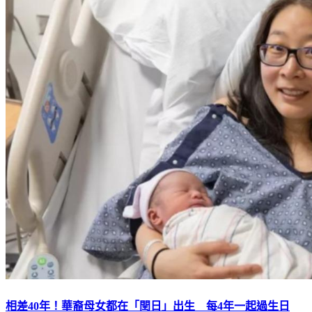
相差40年！華裔母女都在「閏日」出生 每4年一起過生日