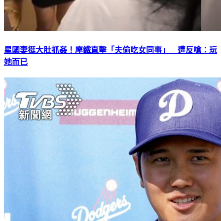
星國妻挺大肚抓姦！摩鐵直擊「夫偷吃女同事」 遭反嗆：玩
她而已