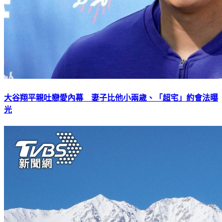
大谷翔平親吐戀愛內幕 妻子比他小兩歲、「超宅」約會法曝
光