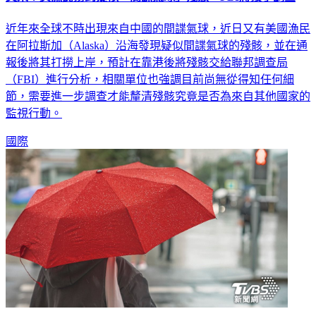
近年來全球不時出現來自中國的間諜氣球，近日又有美國漁民
在阿拉斯加（Alaska）沿海發現疑似間諜氣球的殘骸，並在通
報後將其打撈上岸，預計在靠港後將殘骸交給聯邦調查局
（FBI）進行分析，相關單位也強調目前尚無從得知任何細
節，需要進一步調查才能釐清殘骸究竟是否為來自其他國家的
監視行動。
國際