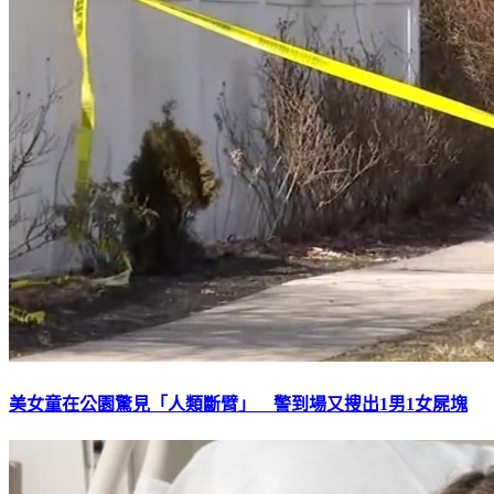
美女童在公園驚見「人類斷臂」 警到場又搜出1男1女屍塊