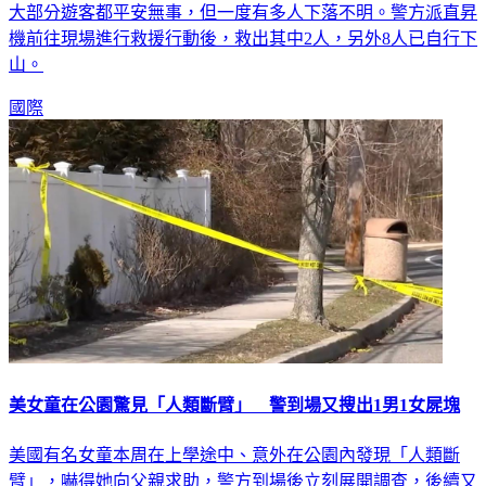
大部分遊客都平安無事，但一度有多人下落不明。警方派直昇
機前往現場進行救援行動後，救出其中2人，另外8人已自行下
山。
國際
美女童在公園驚見「人類斷臂」 警到場又搜出1男1女屍塊
美國有名女童本周在上學途中、意外在公園內發現「人類斷
臂」，嚇得她向父親求助，警方到場後立刻展開調查，後續又