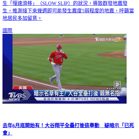
生「慢速滑移」（SLOW SLIP）的狀況，導致群發地震發
生，推測接下來幾週即可能發生震度5弱程度的地震，呼籲當
地居民多加留意。
國際
去年6月底開始有！大谷翔平全壘打後這舉動 疑暗示「已死
會」