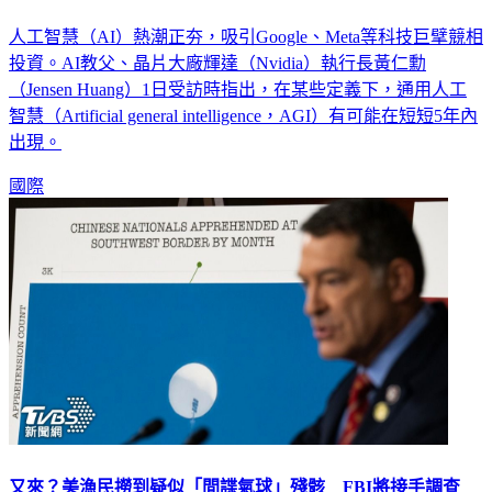
人工智慧（AI）熱潮正夯，吸引Google、Meta等科技巨擘競相
投資。AI教父、晶片大廠輝達（Nvidia）執行長黃仁勳
（Jensen Huang）1日受訪時指出，在某些定義下，通用人工
智慧（Artificial general intelligence，AGI）有可能在短短5年內
出現。
國際
又來？美漁民撈到疑似「間諜氣球」殘骸 FBI將接手調查