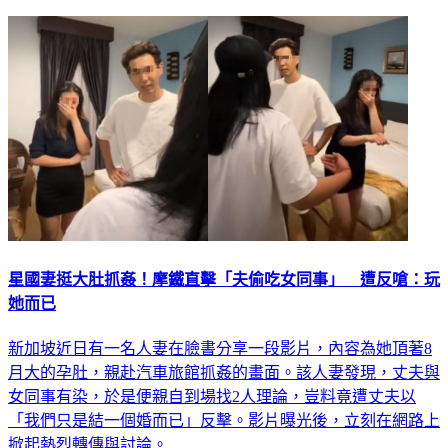
星國妻挺大肚抓姦！摩鐵直擊「夫偷吃女同事」 遭反嗆：玩
她而已
新加坡近日有一名人妻在臉書分享一段影片，內容為她頂著8
月大的孕肚，親赴汽車旅館抓姦的畫面。該人妻發現，丈夫與
女同事有染，於是便親自到場找2人理論，豈料竟遭丈夫以
「我們只是結一個婚而已」反擊。影片曝光後，立刻在網路上
掀起熱烈轉傳與討論。