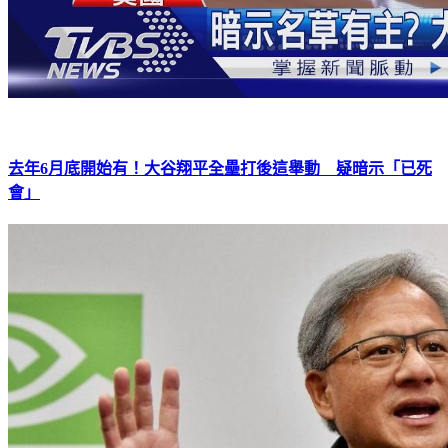
去年6月底開始有！大谷翔平全壘打後這舉動 疑暗示「已死
會」