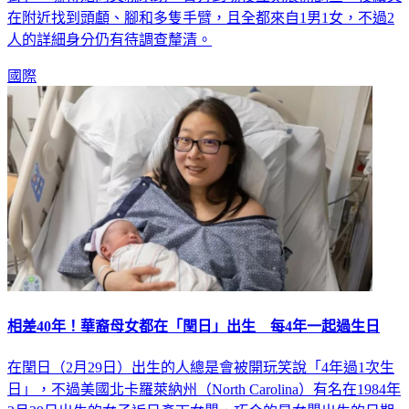
在附近找到頭顱、腳和多隻手臂，且全都來自1男1女，不過2
人的詳細身分仍有待調查釐清。
國際
相差40年！華裔母女都在「閏日」出生 每4年一起過生日
在閏日（2月29日）出生的人總是會被開玩笑說「4年過1次生
日」，不過美國北卡羅萊納州（North Carolina）有名在1984年