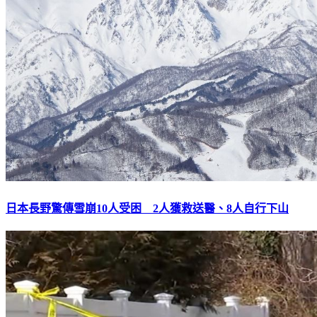
日本長野驚傳雪崩10人受困 2人獲救送醫、8人自行下山