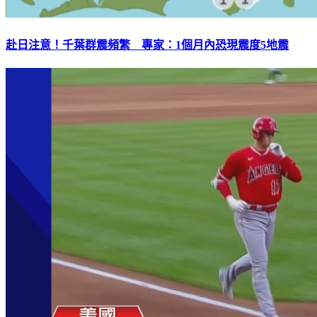
赴日注意！千葉群震頻繁 專家：1個月內恐現震度5地震