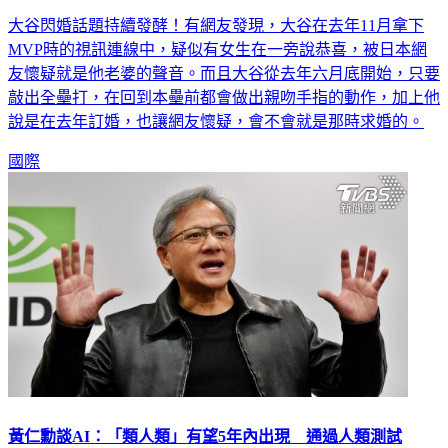
大谷閃婚話題持續發酵！有網友發現，大谷在去年11月拿下
MVP時的視訊連線中，疑似有女生在一旁說恭喜，被日本網
友懷疑就是他老婆的聲音。而且大谷從去年六月底開始，只要
敲出全壘打，在回到本壘前都會做出親吻手指的動作，加上他
說是在去年訂婚，也讓網友懷疑，會不會就是那時求婚的。
國際
黃仁勳談AI：「類人類」有望5年內出現 通過人類測試