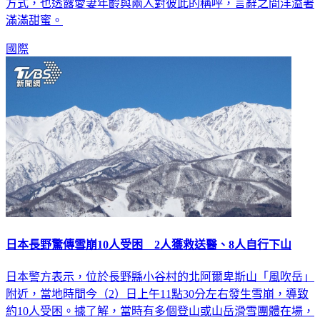
方式，也透露愛妻年齡與兩人對彼此的稱呼，言辭之間洋溢著
滿滿甜蜜。
國際
日本長野驚傳雪崩10人受困 2人獲救送醫、8人自行下山
日本警方表示，位於長野縣小谷村的北阿爾卑斯山「風吹岳」
附近，當地時間今（2）日上午11點30分左右發生雪崩，導致
約10人受困。據了解，當時有多個登山或山岳滑雪團體在場，