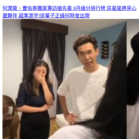
何潤東、曹佑寧獨家專訪搶先看
8月緣分排行榜 這星座遇見心
靈夥伴
超準測字!這輩子正緣何時會出現