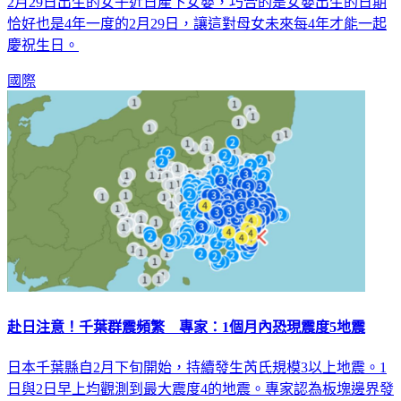
2月29日出生的女子近日產下女嬰，巧合的是女嬰出生的日期
恰好也是4年一度的2月29日，讓這對母女未來每4年才能一起
慶祝生日。
國際
赴日注意！千葉群震頻繁 專家：1個月內恐現震度5地震
日本千葉縣自2月下旬開始，持續發生芮氏規模3以上地震。1
日與2日早上均觀測到最大震度4的地震。專家認為板塊邊界發