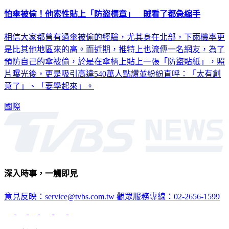
怕傘被偷！他索性貼上「防盜標章」 賊看了都急縮手
相信大家都曾有過傘被偷的經驗，尤其身在北部，下雨機率更
是比其他地區來的高。而近期，推特上也流傳一名網友，為了
預防自己的傘被偷，於是在傘柄上貼上一張「防盜貼紙」，照
片曝光後，更是吸引高達540萬人點讚並紛紛直呼：「太有創
意了」、「要學起來」。
國際
深入時事，一觸即見
意見反映：service@tvbs.com.tw
觀眾服務專線：02-2656-1599