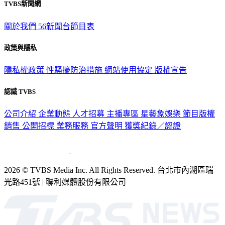
TVBS新聞網
關於我們
56新聞台節目表
政策與隱私
隱私權政策
性騷擾防治措施
網站使用協定
版權宣告
認識 TVBS
公司介紹
企業動態
人才招募
主播專區
星藝象娛樂
節目版權
銷售
公開招標
業務服務
官方聲明
獲獎紀錄／認證
2026 © TVBS Media Inc. All Rights Reserved. 台北市內湖區瑞
光路451號 | 聯利媒體股份有限公司