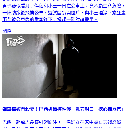
一陣助跑後飛撲公車，還試圖扒開窗戶，與小王理論。瘋狂畫
面全被公車內的乘客錄下，掀起一陣討論聲量。
國際
飆車撞破門殺妻！巴西男遭控性侵 亂刀封口「挖心摘器官」
巴西一起駭人命案引起關注，一名婦女在家中被丈夫殘忍殺
害、包含心臟在內的器官均被掏出，死狀之悽慘令人不忍卒