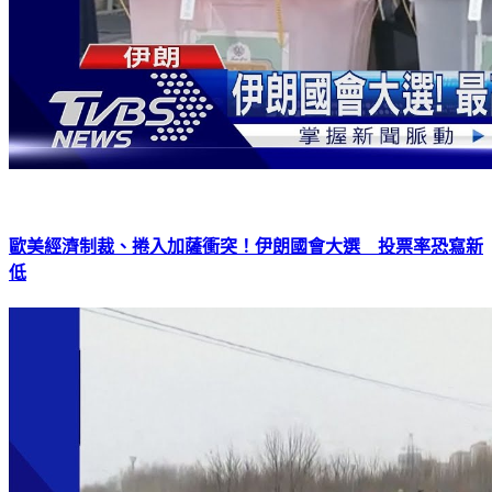
歐美經濟制裁、捲入加薩衝突！伊朗國會大選 投票率恐寫新
低