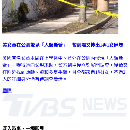
美女童在公園驚見「人類斷臂」 警到場又搜出1男1女屍塊
美國有名女童本周在上學途中、意外在公園內發現「人類斷
臂」，嚇得她向父親求助，警方到場後立刻展開調查，後續又
在附近找到頭顱、腳和多隻手臂，且全都來自1男1女，不過2
人的詳細身分仍有待調查釐清。
國際
深入時事，一觸即見