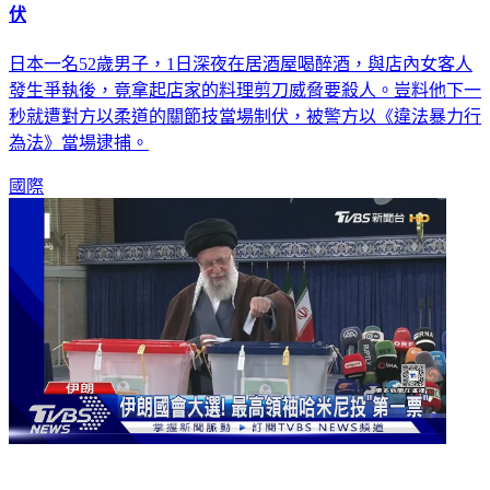
日本一名52歲男子，1日深夜在居酒屋喝醉酒，與店內女客人
發生爭執後，竟拿起店家的料理剪刀威脅要殺人。豈料他下一
秒就遭對方以柔道的關節技當場制伏，被警方以《違法暴力行
為法》當場逮捕。
國際