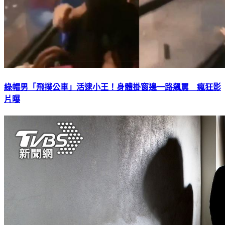
綠帽男「飛撲公車」活逮小王！身體掛窗邊一路飆罵 瘋狂影
片曝