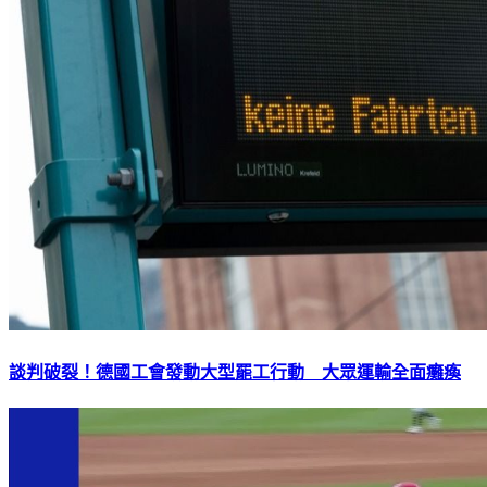
談判破裂！德國工會發動大型罷工行動 大眾運輸全面癱瘓