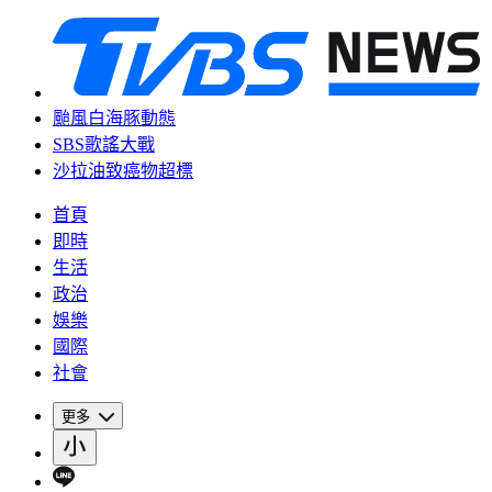
颱風白海豚動態
SBS歌謠大戰
沙拉油致癌物超標
首頁
即時
生活
政治
娛樂
國際
社會
更多