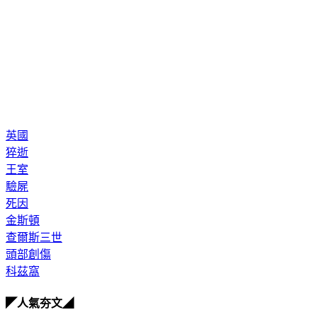
英國
猝逝
王室
驗屍
死因
金斯頓
查爾斯三世
頭部創傷
科茲窩
◤人氣夯文◢