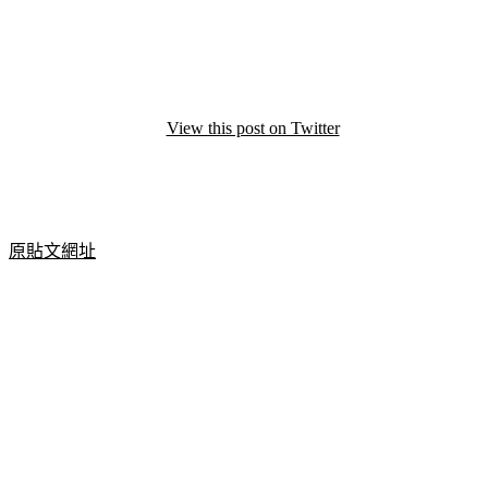
View this post on Twitter
原貼文網址