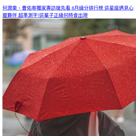
何潤東、曹佑寧獨家專訪搶先看
8月緣分排行榜 這星座遇見心
靈夥伴
超準測字!這輩子正緣何時會出現