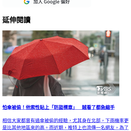
延伸閱讀
怕傘被偷！他索性貼上「防盜標章」 賊看了都急縮手
相信大家都曾有過傘被偷的經驗，尤其身在北部，下雨機率更
是比其他地區來的高。而近期，推特上也流傳一名網友，為了
預防自己的傘被偷，於是在傘柄上貼上一張「防盜貼紙」，照