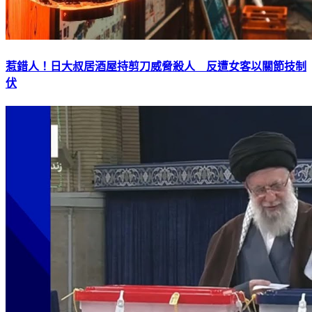
惹錯人！日大叔居酒屋持剪刀威脅殺人 反遭女客以關節技制
伏