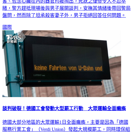
睹，警方趕抵現場後與男子展開談判，安撫其情緒後帶回警局
盤問，然而除了坦承殺害妻子外，男子拒絕回答任何問題。
國際
談判破裂！德國工會發動大型罷工行動 大眾運輸全面癱瘓
德國大部分地區的大眾運輸1日全面癱瘓，主要是因為「德國
服務行業工會」（Verdi Union）發起大規模罷工，同時環保組
織「周五為未來而戰」（Fridays for Future）也選在這個時間