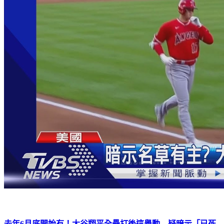
去年6月底開始有！大谷翔平全壘打後這舉動 疑暗示「已死
會」