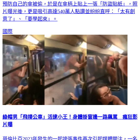
片曝光後，更是吸引高達540萬人點讚並紛紛直呼：「太有創
意了」、「要學起來」。
國際
綠帽男「飛撲公車」活逮小王！身體掛窗邊一路飆罵 瘋狂影
片曝
哥倫比亞2023年發生的一起誇張事件再次引起媒體關注，一名
男子疑似看到了伴侶和小王一同在公車上，竟不顧生命危險，