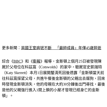
更多新聞：
英國王室病號不斷　「最帥成員」年僅45歲猝逝
綜合《
BBC
》和《
衛報
》報導，金斯頓上個月25日被發現陳
屍於父母位在科茲窩（Cotswolds）的家中，驗屍官史凱瑞特
（Katy Skerrett）本月1日展開釐清死因後透露「金斯頓當天前
往科茲窩探望父母，共進午餐後金斯頓的父親出去遛狗，回來
時發現金斯頓消失，他的母親在大約30分鐘後出門尋找，最後
是他的父親強行進入1間上鎖的小屋才發現已經身亡的金斯
頓」。