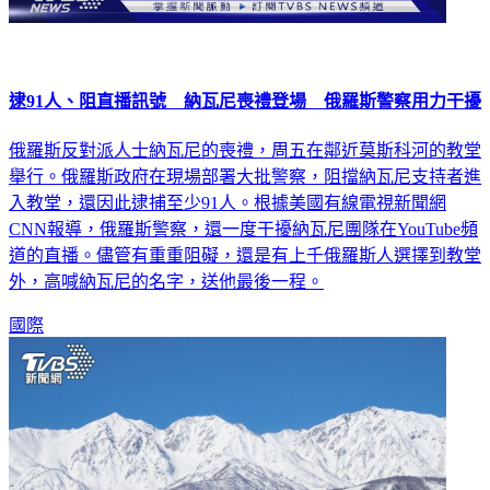
逮91人、阻直播訊號 納瓦尼喪禮登場 俄羅斯警察用力干擾
俄羅斯反對派人士納瓦尼的喪禮，周五在鄰近莫斯科河的教堂
舉行。俄羅斯政府在現場部署大批警察，阻擋納瓦尼支持者進
入教堂，還因此逮捕至少91人。根據美國有線電視新聞網
CNN報導，俄羅斯警察，還一度干擾納瓦尼團隊在YouTube頻
道的直播。儘管有重重阻礙，還是有上千俄羅斯人選擇到教堂
外，高喊納瓦尼的名字，送他最後一程。
國際