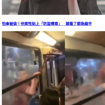
怕傘被偷！他索性貼上「防盜標章」 賊看了都急縮手