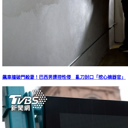
飆車撞破門殺妻！巴西男遭控性侵 亂刀封口「挖心摘器官」