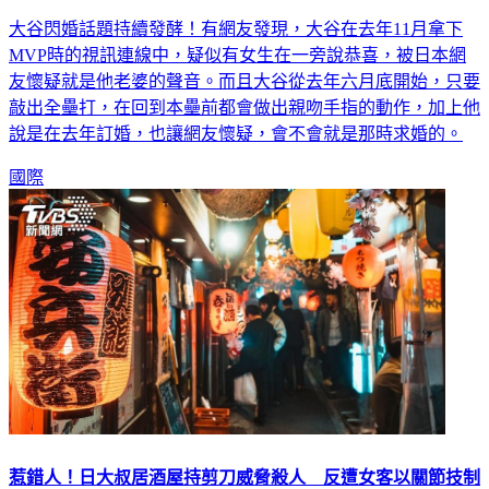
大谷閃婚話題持續發酵！有網友發現，大谷在去年11月拿下
MVP時的視訊連線中，疑似有女生在一旁說恭喜，被日本網
友懷疑就是他老婆的聲音。而且大谷從去年六月底開始，只要
敲出全壘打，在回到本壘前都會做出親吻手指的動作，加上他
說是在去年訂婚，也讓網友懷疑，會不會就是那時求婚的。
國際
惹錯人！日大叔居酒屋持剪刀威脅殺人 反遭女客以關節技制
伏