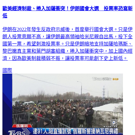
歐美經濟制裁、捲入加薩衝突！伊朗國會大選 投票率恐寫新
低
伊朗在2022年發生反政府示威後，首度舉行國會大選。只是伊
朗人投票意願不高，讓伊朗最高領袖哈米尼親自出馬，投下全
國第一票，希望刺激投票率。只是伊朗暗地支持加薩哈瑪斯、
黎巴嫩真主黨和葉門胡塞組織，捲入加薩衝突中，加上國內經
濟，因為歐美制裁積弱不振，讓投票率可能創下史上新低。
國際