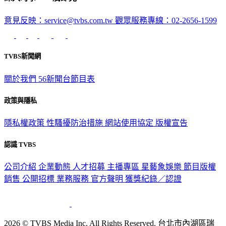
意見反映：service@tvbs.com.tw
觀眾服務專線：02-2656-1599
TVBS新聞網
關於我們
56新聞台節目表
政策與隱私
隱私權政策
性騷擾防治措施
網站使用協定
版權宣告
認識 TVBS
公司介紹
企業動態
人才招募
主播專區
星藝象娛樂
節目版權
銷售
公開招標
業務服務
官方聲明
獲獎紀錄／認證
2026 © TVBS Media Inc. All Rights Reserved. 台北市內湖區瑞
光路451號 | 聯利媒體股份有限公司