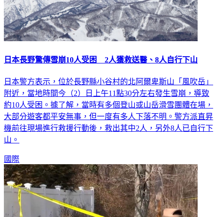
日本長野驚傳雪崩10人受困 2人獲救送醫、8人自行下山
日本警方表示，位於長野縣小谷村的北阿爾卑斯山「風吹岳」
附近，當地時間今（2）日上午11點30分左右發生雪崩，導致
約10人受困。據了解，當時有多個登山或山岳滑雪團體在場，
大部分遊客都平安無事，但一度有多人下落不明。警方派直昇
機前往現場進行救援行動後，救出其中2人，另外8人已自行下
山。
國際