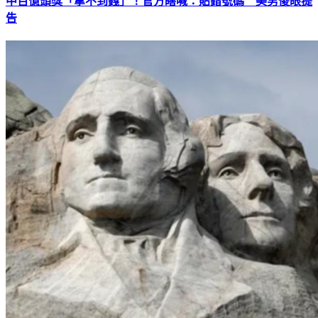
中百億頭獎「拿不到錢」！官方瞎喊：貼錯號碼 美男傻眼提
告