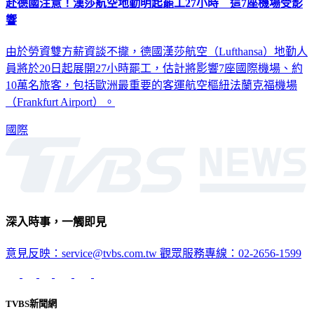
赴德國注意！漢莎航空地勤明起罷工27小時 這7座機場受影
響
由於勞資雙方薪資談不攏，德國漢莎航空（Lufthansa）地勤人
員將於20日起展開27小時罷工，估計將影響7座國際機場、約
10萬名旅客，包括歐洲最重要的客運航空樞紐法蘭克福機場
（Frankfurt Airport）。
國際
深入時事，一觸即見
意見反映：service@tvbs.com.tw
觀眾服務專線：02-2656-1599
TVBS新聞網