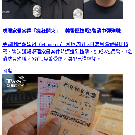
處理家暴案遭「瘋狂開火」 美警匪槍戰3警消中彈殉職
美國明尼蘇達州（Minnesota）當地時間18日凌晨爆發警匪槍
戰，警消獲報處理家暴案件時遭嫌犯槍擊，造成2名員警、1名
消防員殉職，另有1員警受傷，嫌犯已遭擊斃。
國際