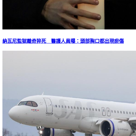
納瓦尼監獄離奇猝死 醫護人員曝：頭部胸口都出現瘀傷