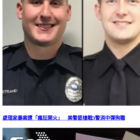
處理家暴案遭「瘋狂開火」 美警匪槍戰3警消中彈殉職