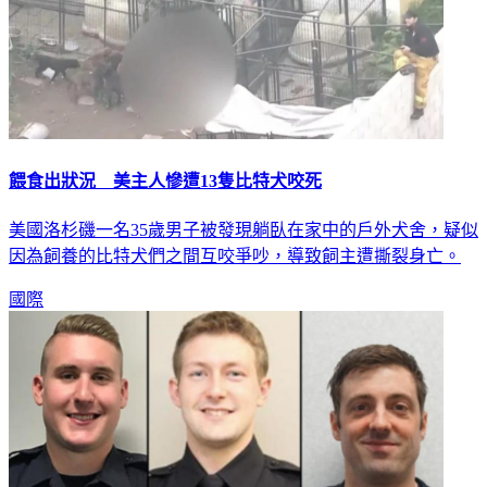
餵食出狀況 美主人慘遭13隻比特犬咬死
美國洛杉磯一名35歲男子被發現躺臥在家中的戶外犬舍，疑似
因為飼養的比特犬們之間互咬爭吵，導致飼主遭撕裂身亡。
國際