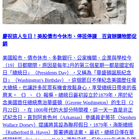
慶祝這人生日！美股債市今休市、停班停課 百貨辦購物節促
銷
美國股市、債市休市、多數銀行、公家機關、企業與學校今
（19）日都關閉，原因是每年2月的第三個星期一都是國定假
日「總統日」（Presidents Day），又稱為「華盛頓誕辰紀念
日」（Washington's Birthday），這個節日不僅紀念美國歷任偉
大總統，也讓許多民眾有機會放鬆身心，享受總統日帶來的長
周末。 《》、《》報導，總統日最初設立於1879年，用於紀
念美國首任總統喬治華盛頓（George Washington）的生日（2
月22日），在 1800年代的大部分時間裡，這一天一直是非正
式紀念日，直到阿肯色州（Arkansas）參議員史蒂芬（Stephen
Wallace Dorsey）提議將其設為聯邦假日，1879年，海斯總統
（Rutherford B. Hayes）簽署通過法案。 最初，總統日僅在華