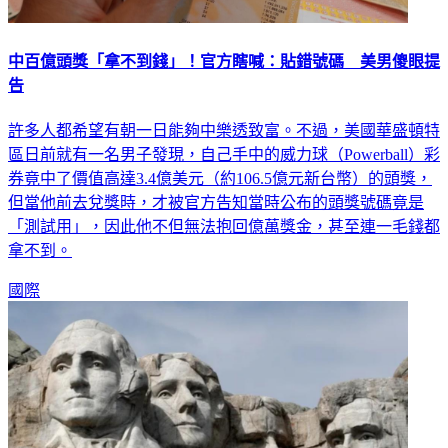
中百億頭獎「拿不到錢」！官方瞎喊：貼錯號碼 美男傻眼提
告
許多人都希望有朝一日能夠中樂透致富。不過，美國華盛頓特
區日前就有一名男子發現，自己手中的威力球（Powerball）彩
券竟中了價值高達3.4億美元（約106.5億元新台幣）的頭獎，
但當他前去兌獎時，才被官方告知當時公布的頭獎號碼竟是
「測試用」，因此他不但無法抱回億萬獎金，甚至連一毛錢都
拿不到。
國際