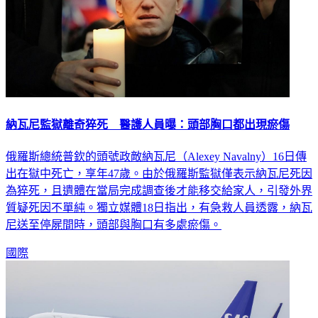
納瓦尼監獄離奇猝死 醫護人員曝：頭部胸口都出現瘀傷
俄羅斯總統普欽的頭號政敵納瓦尼（Alexey Navalny）16日傳
出在獄中死亡，享年47歲。由於俄羅斯監獄僅表示納瓦尼死因
為猝死，且遺體在當局完成調查後才能移交給家人，引發外界
質疑死因不單純。獨立媒體18日指出，有急救人員透露，納瓦
尼送至停屍間時，頭部與胸口有多處瘀傷。
國際