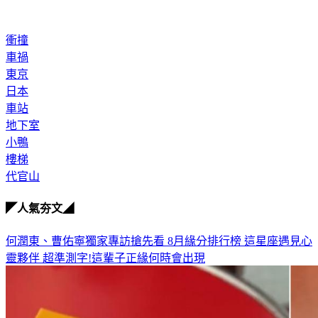
衝撞
車禍
東京
日本
車站
地下室
小鴨
樓梯
代官山
◤人氣夯文◢
何潤東、曹佑寧獨家專訪搶先看
8月緣分排行榜 這星座遇見心
靈夥伴
超準測字!這輩子正緣何時會出現