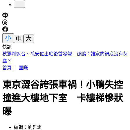
快訊
《紐時》曝台人赴陸「個資、足跡」全監控 陸委會：符合事
實
首頁
｜
國際
東京澀谷誇張車禍！小鴨失控
撞進大樓地下室 卡樓梯慘狀
曝
編輯：劉哲琪