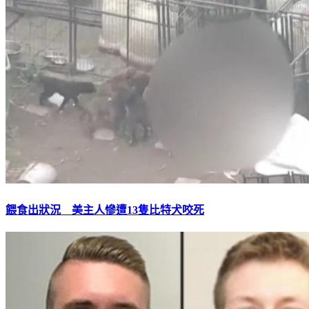
餵食出狀況 美主人慘遭13隻比特犬咬死