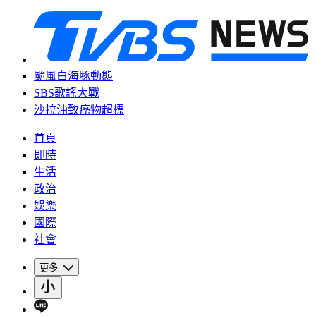
颱風白海豚動態
SBS歌謠大戰
沙拉油致癌物超標
首頁
即時
生活
政治
娛樂
國際
社會
更多