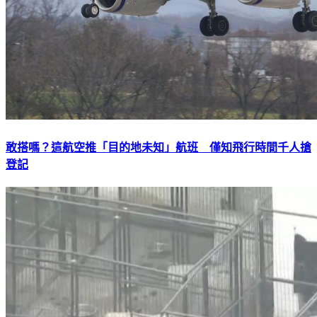
敢搭嗎？這航空推「目的地未知」航班 僅知飛行時間千人搶
登記