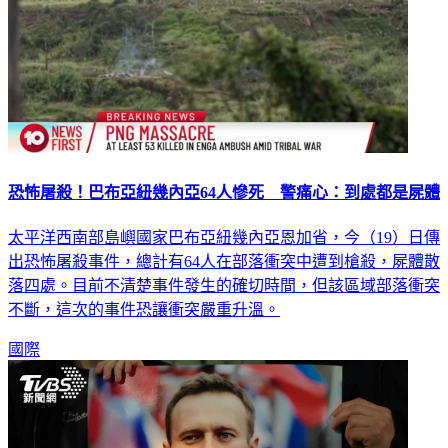
恐怖屠殺！巴布亞紐幾內亞64人慘死 警痛心：到處都是屍體
太平洋西南部島嶼國家巴布亞紐幾內亞恩加省，今（19）日傳
出恐怖屠殺事件，總計有64人在部落衝突中遭到槍殺，屍體散
落四處。目前不清楚事件發生的確切時間，但該區域部落衝突
不斷，這次的事件恐讓衝突嚴重升溫。
國際