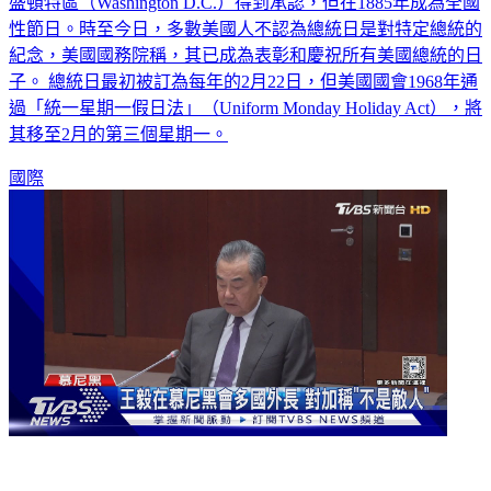
盛頓特區（Washington D.C.）得到承認，但在1885年成為全國
性節日。時至今日，多數美國人不認為總統日是對特定總統的
紀念，美國國務院稱，其已成為表彰和慶祝所有美國總統的日
子。 總統日最初被訂為每年的2月22日，但美國國會1968年通
過「統一星期一假日法」（Uniform Monday Holiday Act），將
其移至2月的第三個星期一。
國際