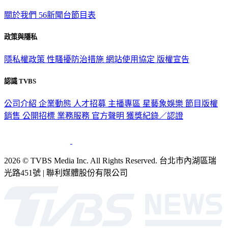
關於我們
56新聞台節目表
政策與隱私
隱私權政策
性騷擾防治措施
網站使用協定
版權宣告
認識 TVBS
公司介紹
企業動態
人才招募
主播專區
星藝象娛樂
節目版權
銷售
公開招標
業務服務
官方聲明
獲獎紀錄／認證
2026 © TVBS Media Inc. All Rights Reserved. 台北市內湖區瑞
光路451號 | 聯利媒體股份有限公司