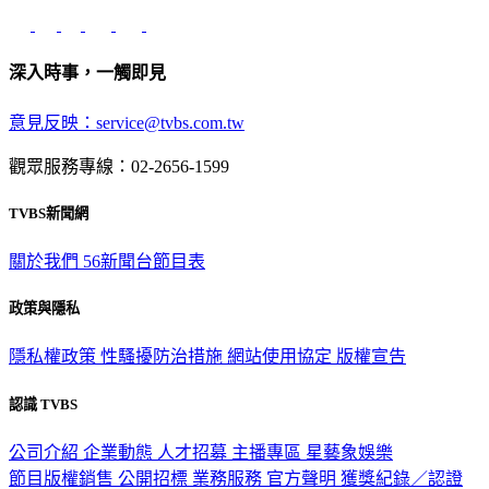
深入時事，一觸即見
意見反映：service@tvbs.com.tw
觀眾服務專線：02-2656-1599
TVBS新聞網
關於我們
56新聞台節目表
政策與隱私
隱私權政策
性騷擾防治措施
網站使用協定
版權宣告
認識 TVBS
公司介紹
企業動態
人才招募
主播專區
星藝象娛樂
節目版權銷售
公開招標
業務服務
官方聲明
獲獎紀錄／認證