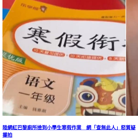
陸網紅巴黎廁所撿到小學生寒假作業 網「查無此人」怒質疑
擺拍