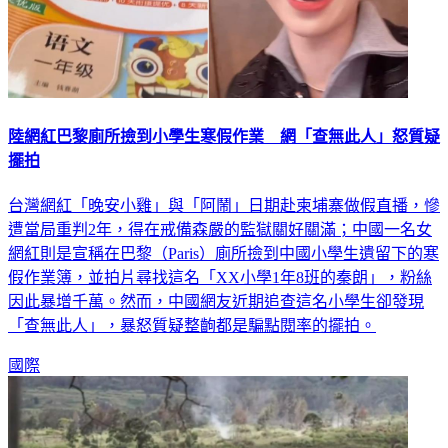
陸網紅巴黎廁所撿到小學生寒假作業 網「查無此人」怒質疑
擺拍
台灣網紅「晚安小雞」與「阿鬧」日期赴柬埔寨做假直播，慘
遭當局重判2年，得在戒備森嚴的監獄關好關滿；中國一名女
網紅則是宣稱在巴黎（Paris）廁所撿到中國小學生遺留下的寒
假作業簿，並拍片尋找這名「XX小學1年8班的秦朗」，粉絲
因此暴增千萬。然而，中國網友近期追查這名小學生卻發現
「查無此人」，暴怒質疑整齣都是騙點閱率的擺拍。
國際