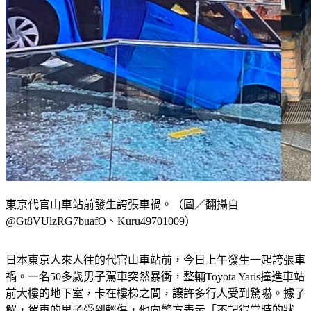
東京代官山車站前發生誇張車禍。（圖／翻攝自
@Gt8VUlzRG7buafO、Kuru49701009）
日本東京人來人往的代官山車站前，今日上午發生一起誇張車
禍。一名50多歲男子駕車突然暴衝，整輛Toyota Yaris撞進車站
前大樓的地下室，卡在樓梯之間，讓許多行人受到驚嚇。據了
解，駕車的男子受到輕傷，他向警方表示「不記得當時的狀