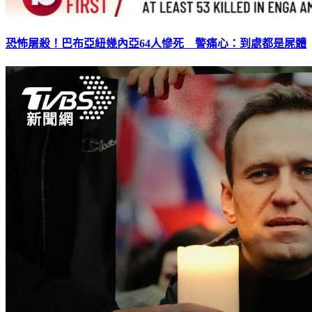
恐怖屠殺！巴布亞紐幾內亞64人慘死 警痛心：到處都是屍體