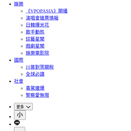
娛樂
《VPOPASIA》開播
演唱會搶票情報
日韓爆米花
歌手動態
綜藝星聞
戲劇星聞
娛樂電影院
國際
川普對等關稅
全球必讀
社會
毒駕連爆
警察愛無限
更多