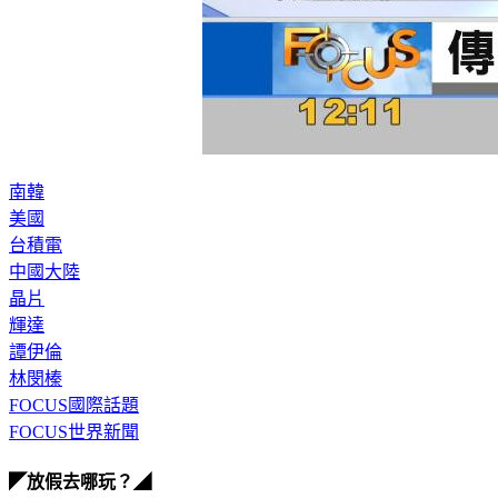
南韓
美國
台積電
中國大陸
晶片
輝達
譚伊倫
林閔榛
FOCUS國際話題
FOCUS世界新聞
◤放假去哪玩？◢