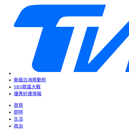
颱風白海豚動態
SBS歌謠大戰
優惠好康情報
首頁
即時
生活
政治