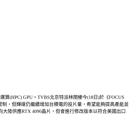
算(HPC) GPU。TVBS北京特派林閔榛今(18日)於《FOCUS
管制，但輝達仍繼續增加台積電的投片量，希望能夠提高產能並
向大陸供應RTX 4090晶片，但會進行修改版本以符合美國出口