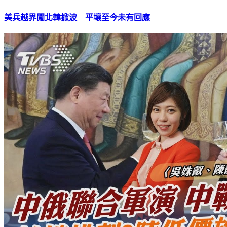
美兵越界闖北韓掀波 平壤至今未有回應