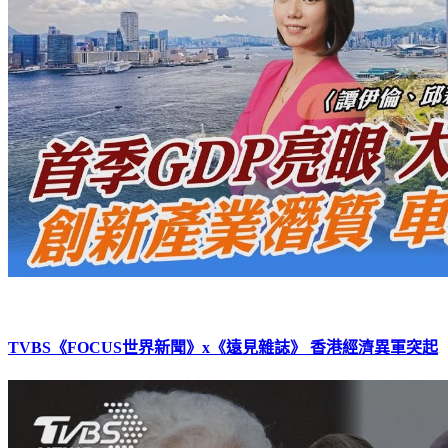
TVBS《FOCUS世界新聞》x《遠見雜誌》 香港經濟異軍突起