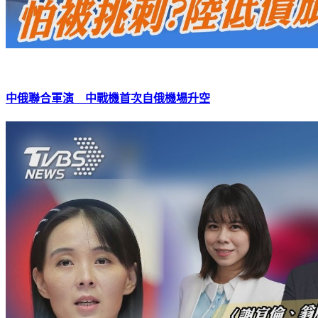
中俄聯合軍演 中戰機首次自俄機場升空