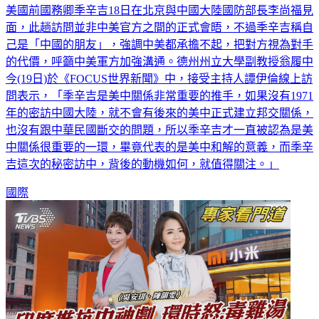
美國前國務卿季辛吉18日在北京與中國大陸國防部長李尚福見
面，此趟訪問並非中美官方之間的正式會晤，不過季辛吉稱自
己是「中國的朋友」，強調中美都承擔不起，把對方視為對手
的代價，呼籲中美軍方加強溝通。德州州立大學副教授翁履中
今(19日)於《FOCUS世界新聞》中，接受主持人譚伊倫線上訪
問表示，「季辛吉是美中關係非常重要的推手，如果沒有1971
年的密訪中國大陸，就不會有後來的美中正式建立邦交關係，
也沒有跟中華民國斷交的問題，所以季辛吉才一直被認為是美
中關係很重要的一環，畢竟代表的是美中和解的意義，而季辛
吉這次的秘密訪中，背後的動機如何，就值得關注。」
國際