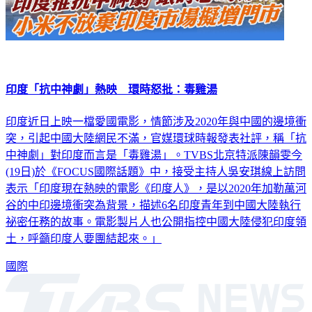
印度「抗中神劇」熱映 環時怒批：毒雞湯
印度近日上映一檔愛國電影，情節涉及2020年與中國的邊境衝
突，引起中國大陸網民不滿，官媒環球時報發表社評，稱「抗
中神劇」對印度而言是「毒雞湯」。TVBS北京特派陳韻雯今
(19日)於《FOCUS國際話題》中，接受主持人吳安琪線上訪問
表示「印度現在熱映的電影《印度人》，是以2020年加勒萬河
谷的中印邊境衝突為背景，描述6名印度青年到中國大陸執行
祕密任務的故事。電影製片人也公開指控中國大陸侵犯印度領
土，呼籲印度人要團結起來。」
國際