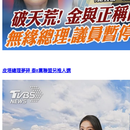
皮塔總理夢碎 泰8黨聯盟另推人選