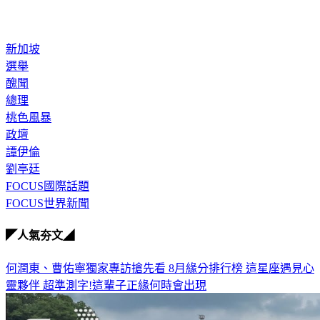
新加坡
選舉
醜聞
總理
桃色風暴
政壇
譚伊倫
劉亭廷
FOCUS國際話題
FOCUS世界新聞
◤人氣夯文◢
何潤東、曹佑寧獨家專訪搶先看
8月緣分排行榜 這星座遇見心
靈夥伴
超準測字!這輩子正緣何時會出現