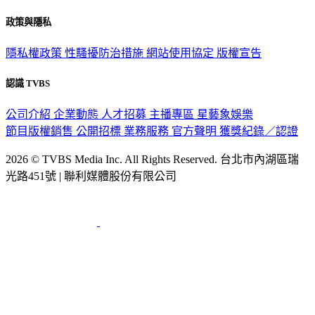
關於我們
56新聞台節目表
政策與隱私
隱私權政策
性騷擾防治措施
網站使用協定
版權宣告
認識 TVBS
公司介紹
企業動態
人才招募
主播專區
星藝象娛樂
節目版權銷售
公開招標
業務服務
官方聲明
獲獎紀錄／認證
2026 © TVBS Media Inc. All Rights Reserved. 台北市內湖區瑞
光路451號 | 聯利媒體股份有限公司