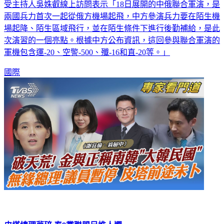
TVBS北京特派陳韻雯今(20日)於《FOCUS國際話題》中，接
受主持人吳姝叡線上訪問表示「18日展開的中俄聯合軍演，是
兩國兵力首次一起從俄方機場起飛，中方參演兵力要在陌生機
場起降、陌生區域飛行，並在陌生條件下進行後勤補給，是此
次演習的一個亮點。根據中方公布資訊，這回參與聯合軍演的
軍機包含運-20、空警-500、殲-16和直-20等。」
國際