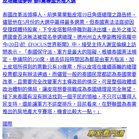
皮塔總理夢碎 泰8黨聯盟另推人選
泰國改革派領導人、前進黨黨魁皮塔19日角逐總理之路告終，
儘管他在5月份的大選中贏得最多選票，但泰國憲法法庭卻因
受理媒體持股案，下令皮塔暫時停職到裁決出爐，此外之後又
遭國會否決無法被提名參選總理。德州州立大學副教授翁履中
今(20日)於《FOCUS世界新聞》中，接受主持人謝宜倫線上訪
問表示，「泰國保守派、軍方是最大的阻礙，根據泰國憲法規
定，參議院的250席，過去這段時間因為都是由軍方指派，加
上皮塔所得到的票數只有10幾票，所以皮塔在連續兩輪的總理
投票都沒有辦法通過，而儘管一般的泰國民眾都認為泰國需要
改革，且需要完全改變軍方主導政局的情況，可是整個政體或
政治體制的僵局，讓皮塔想要挑戰成為泰國總理是完全無望，
接下來泰國有沒有辦法找到一個平民的領袖，不只可以獲得人
民支持，還能讓軍方不這麼排斥，目前看來，在野聯盟為泰黨
推出的房地產大亨賽塔，機會比較大一點。」
國際