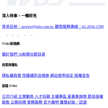
深入時事，一觸即見
意見反映：service@tvbs.com.tw
觀眾服務專線：02-2656-1599
TVBS新聞網
關於我們
56新聞台節目表
政策與隱私
隱私權政策
性騷擾防治措施
網站使用協定
版權宣告
認識 TVBS
公司介紹
企業動態
人才招募
主播專區
星藝象娛樂
節目版權