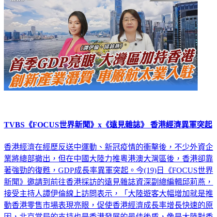
TVBS《FOCUS世界新聞》x《遠見雜誌》 香港經濟異軍突起
香港經濟在經歷反送中運動、新冠疫情的衝擊後，不少外資企
業將總部撤出，但在中國大陸力推粵港澳大灣區後，香港卻靠
著強勁的復甦，GDP成長率異軍突起。今(19)日《FOCUS世界
新聞》邀請到前往香港採訪的遠見雜誌資深副總編輯邱莉燕，
接受主持人譚伊倫線上訪問表示，「大陸遊客大幅增加就是推
動香港零售市場表現亮眼，促使香港經濟成長率增長快速的原