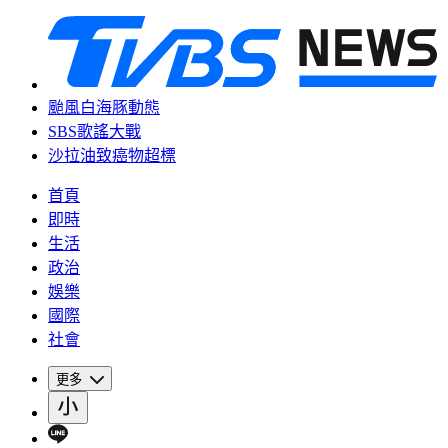
颱風白海豚動態
SBS歌謠大戰
沙拉油致癌物超標
首頁
即時
生活
政治
娛樂
國際
社會
更多