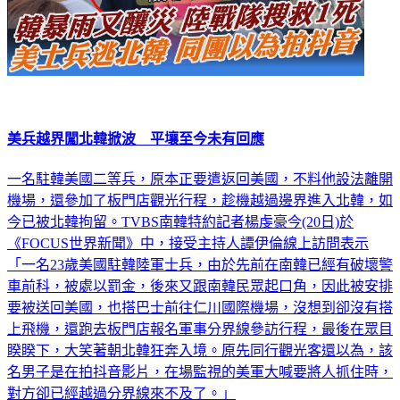
美兵越界闖北韓掀波 平壤至今未有回應
一名駐韓美國二等兵，原本正要遣返回美國，不料他設法離開
機場，還參加了板門店觀光行程，趁機越過邊界進入北韓，如
今已被北韓拘留。TVBS南韓特約記者楊虔豪今(20日)於
《FOCUS世界新聞》中，接受主持人譚伊倫線上訪問表示
「一名23歲美國駐韓陸軍士兵，由於先前在南韓已經有破壞警
車前科，被處以罰金，後來又跟南韓民眾起口角，因此被安排
要被送回美國，也搭巴士前往仁川國際機場，沒想到卻沒有搭
上飛機，還跑去板門店報名軍事分界線參訪行程，最後在眾目
睽睽下，大笑著朝北韓狂奔入境。原先同行觀光客還以為，該
名男子是在拍抖音影片，在場監視的美軍大喊要將人抓住時，