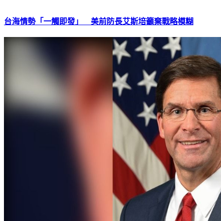
台海情勢「一觸即發」 美前防長艾斯培籲棄戰略模糊