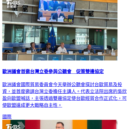
歐洲議會首邀台灣立委參與公聽會 促簽雙邊協定
歐洲議會國際貿易委員會今天舉辦公聽會探討台歐貿易及投
資，並首度邀請台灣立委擔任主講人。代表立法院出席的吳欣
盈向歐盟喊話，主張透過雙邊協定使台歐經貿合作正式化，可
使歐盟達成更大戰略自主性。
國際