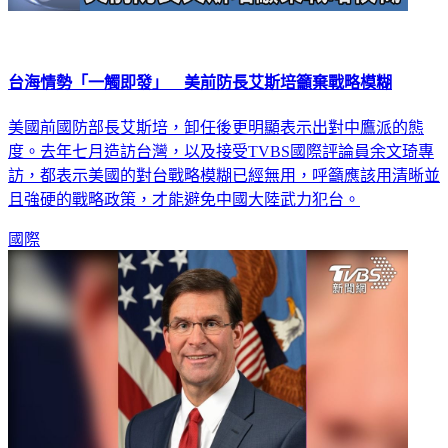
台海情勢「一觸即發」 美前防長艾斯培籲棄戰略模糊
美國前國防部長艾斯培，卸任後更明顯表示出對中鷹派的態
度。去年七月造訪台灣，以及接受TVBS國際評論員余文琦專
訪，都表示美國的對台戰略模糊已經無用，呼籲應該用清晰並
且強硬的戰略政策，才能避免中國大陸武力犯台。
國際