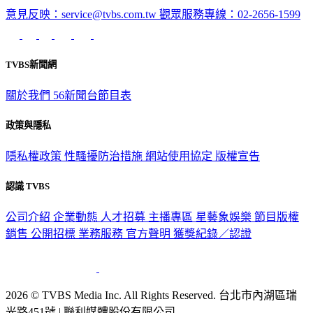
意見反映：service@tvbs.com.tw
觀眾服務專線：02-2656-1599
TVBS新聞網
關於我們
56新聞台節目表
政策與隱私
隱私權政策
性騷擾防治措施
網站使用協定
版權宣告
認識 TVBS
公司介紹
企業動態
人才招募
主播專區
星藝象娛樂
節目版權
銷售
公開招標
業務服務
官方聲明
獲獎紀錄／認證
2026 © TVBS Media Inc. All Rights Reserved. 台北市內湖區瑞