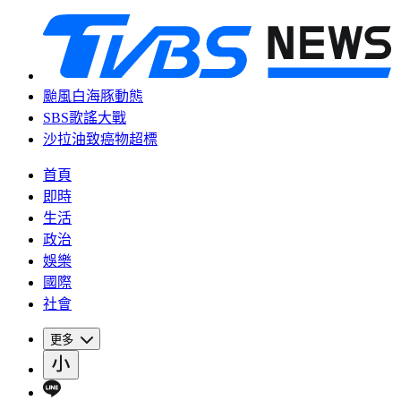
颱風白海豚動態
SBS歌謠大戰
沙拉油致癌物超標
首頁
即時
生活
政治
娛樂
國際
社會
更多