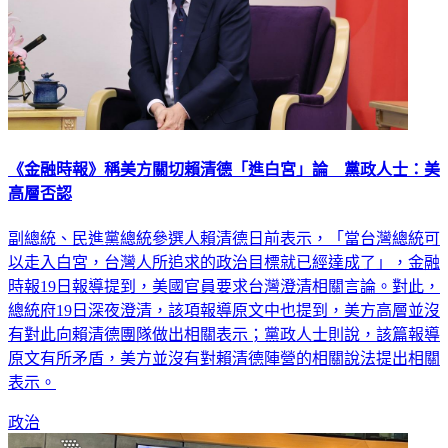
《金融時報》稱美方關切賴清德「進白宮」論 黨政人士：美
高層否認
副總統、民進黨總統參選人賴清德日前表示，「當台灣總統可
以走入白宮，台灣人所追求的政治目標就已經達成了」，金融
時報19日報導提到，美國官員要求台灣澄清相關言論。對此，
總統府19日深夜澄清，該項報導原文中也提到，美方高層並沒
有對此向賴清德團隊做出相關表示；黨政人士則說，該篇報導
原文有所矛盾，美方並沒有對賴清德陣營的相關說法提出相關
表示。
政治