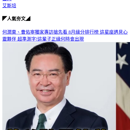
台海
艾斯培
◤人氣夯文◢
何潤東、曹佑寧獨家專訪搶先看
8月緣分排行榜 這星座遇見心
靈夥伴
超準測字!這輩子正緣何時會出現