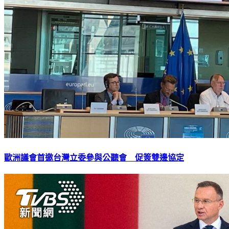
歐洲議會首邀台灣立委參與公聽會 促簽雙邊協定