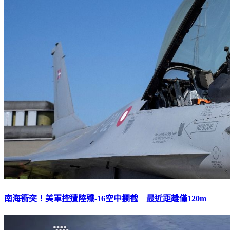
南海衝突！美軍控遭陸殲-16空中攔截 最近距離僅120m