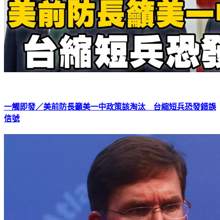
一觸即發／美前防長籲美一中政策該淘汰 台縮短兵恐發錯誤
信號