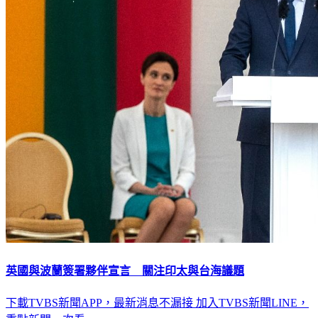
英國與波蘭簽署夥伴宣言 關注印太與台海議題