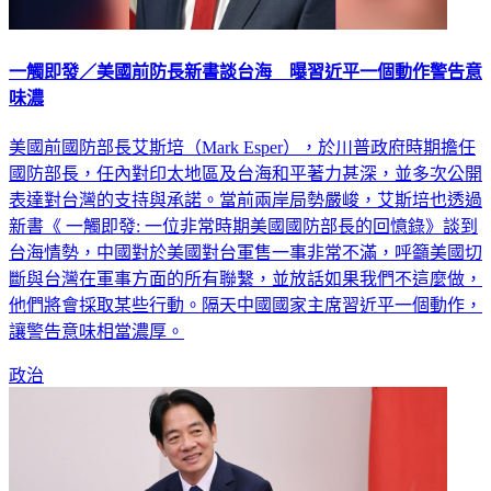
一觸即發／美國前防長新書談台海 曝習近平一個動作警告意
味濃
美國前國防部長艾斯培（Mark Esper），於川普政府時期擔任
國防部長，任內對印太地區及台海和平著力甚深，並多次公開
表達對台灣的支持與承諾。當前兩岸局勢嚴峻，艾斯培也透過
新書《 一觸即發: 一位非常時期美國國防部長的回憶錄》談到
台海情勢，中國對於美國對台軍售一事非常不滿，呼籲美國切
斷與台灣在軍事方面的所有聯繫，並放話如果我們不這麼做，
他們將會採取某些行動。隔天中國國家主席習近平一個動作，
讓警告意味相當濃厚。
政治