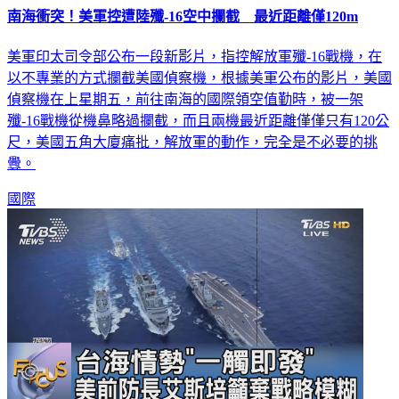
南海衝突！美軍控遭陸殲-16空中攔截 最近距離僅120m
美軍印太司令部公布一段新影片，指控解放軍殲-16戰機，在
以不專業的方式攔截美國偵察機，根據美軍公布的影片，美國
偵察機在上星期五，前往南海的國際領空值勤時，被一架
殲-16戰機從機鼻略過攔截，而且兩機最近距離僅僅只有120公
尺，美國五角大廈痛批，解放軍的動作，完全是不必要的挑
釁。
國際