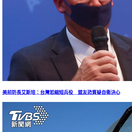
美前防長艾斯培：台灣若縮短兵役 盟友恐質疑自衛決心