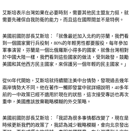
會向外發送錯誤的訊號。」
艾斯培表示台灣如果在必要時刻，需要其他民主盟友力挺，就
需要先確保自我防衛的能力，而且這在國際間並不是特例。
美國前國防部長艾斯培：「就像最近加入北約的芬蘭，我們看
到一個國家實行兵役制，80%的年輕男性都要服役，每年參加
軍事演習，芬蘭是一個比俄羅斯小得多的國家，就像台灣相對
於中國大陸一樣，我們看到這些國家的做法，受到啟發，鼓勵
美國和其他西方民主國家，來保護另一個年輕的民主國家。」
從90年代開始，艾斯培就持續關注美中台情勢，發現過去幾年
兩岸情勢大不同。他在著作一觸即發當中就詳細說明，40多年
前的一中政策已經不適用於現在的狀態，這次接受專訪也再次
重申，美國應該放棄戰略模糊的外交策略。
美國前國防部長艾斯培：「我認為很多事情都改變了，現在是