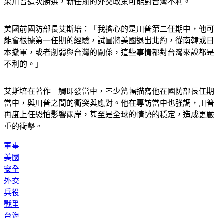
直到疫情爆發後，才把矛頭指向中國大陸。艾斯培更擔心，如
果川普這次勝選，新任期的外交政策可能對台灣不利。
美國前國防部長艾斯培：「我擔心的是川普第二任期中，他可
能會根據第一任期的經驗，試圖將美國退出北約，從南韓或日
本撤軍，或者削弱與台灣的關係，這些事情都對台灣來說都是
不利的。」
艾斯培在著作一觸即發當中，不少篇幅描寫他在國防部長任期
當中，與川普之間的衝突與應對。他在專訪當中也強調，川普
再度上任恐怕影響兩岸，甚至是全球的情勢的穩定，造成更嚴
重的衝擊。
軍事
美國
安全
外交
兵役
戰爭