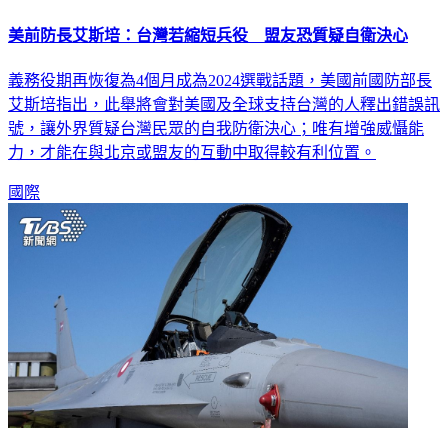
美前防長艾斯培：台灣若縮短兵役 盟友恐質疑自衛決心
義務役期再恢復為4個月成為2024選戰話題，美國前國防部長
艾斯培指出，此舉將會對美國及全球支持台灣的人釋出錯誤訊
號，讓外界質疑台灣民眾的自我防衛決心；唯有增強威懾能
力，才能在與北京或盟友的互動中取得較有利位置。
國際