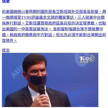
一觸即發／美前防長籲美一中政策該淘汰 台縮短兵恐發錯誤
信號
前美國總統川普時期的國防部長艾斯培與外交部長吳釗燮，周
一晚間接受TVBS評論員余文琦的獨家專訪，三人就美中台關
係進行對談。艾斯培讚賞蔡政府延長兵役的決定很勇敢，也點
出美國的一中政策該被淘汰。 吳釗燮則強調台灣不想挑釁中
國，執政政府願意與中方對話，但北京必須不能對台灣開出前
提條件。
政治