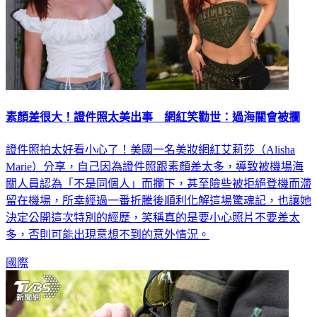
素顏差很大！證件照太美出事 網紅笑勸世：過海關會被攔
證件照拍太好看小心了！美國一名美妝網紅艾莉莎（Alisha
Marie）分享，自己因為證件照跟素顏差太多，導致被機場海
關人員認為「不是同個人」而攔下，甚至險些被拒絕登機而滯
留在機場，所幸經過一番折騰後順利化解這場驚魂記，也讓她
決定公開這次特別的經歷，笑稱真的是要小心照片不要差太
多，否則可能出現意想不到的意外情況。
國際