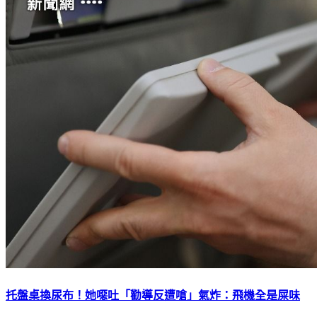
托盤桌換尿布！她噁吐「勸導反遭嗆」氣炸：飛機全是屎味