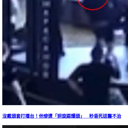
沒戴頭套打擂台！他慘遭「迴旋踢爆頭」 秒昏死送醫不治