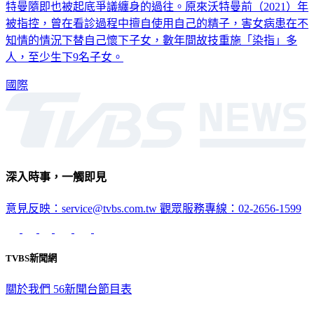
特曼隨即也被起底爭議纏身的過往。原來沃特曼前（2021）年
被指控，曾在看診過程中擅自使用自己的精子，害女病患在不
知情的情況下替自己懷下子女，數年間故技重施「染指」多
人，至少生下9名子女。
國際
深入時事，一觸即見
意見反映：service@tvbs.com.tw
觀眾服務專線：02-2656-1599
TVBS新聞網
關於我們
56新聞台節目表