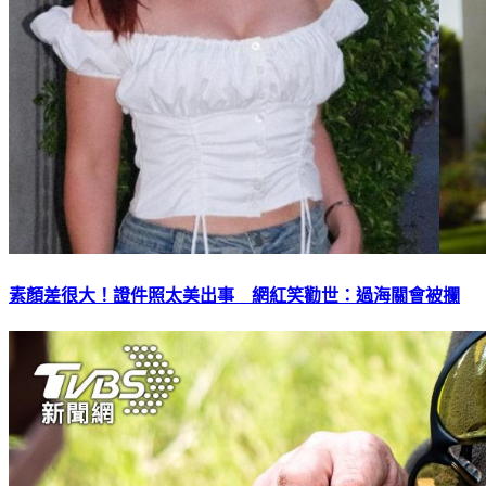
素顏差很大！證件照太美出事 網紅笑勸世：過海關會被攔