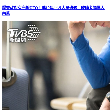
爆美政府有完整UFO！傳10年回收大量殘骸 吹哨者揭驚人
內幕