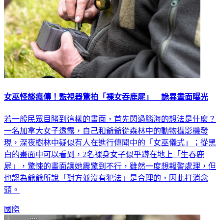
女巫怪談瘋傳！監視器驚拍「裸女吞鹿屍」 詭異畫面曝光
若一般民眾目睹到這樣的畫面，首先閃過腦海的想法是什麼？
一名加拿大女子透露，自己和爺爺從森林中的動物攝影機發
現，深夜樹林中疑似有人在進行傳聞中的「女巫儀式」；從黑
白的畫面中可以看到，2名裸身女子似乎蹲在地上「生吞鹿
屍」，驚悚的畫面讓她震驚到不行，雖然一度想報警處理，但
也認為爺爺所說「對方並沒有犯法」是合理的，因此打消念
頭。
國際