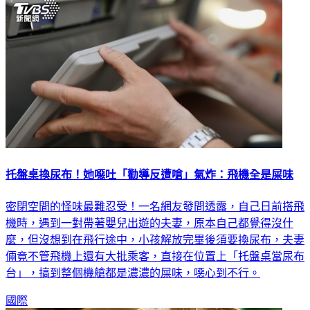
托盤桌換尿布！她噁吐「勸導反遭嗆」氣炸：飛機全是屎味
密閉空間的怪味最難忍受！一名網友發問透露，自己日前搭飛
機時，遇到一對帶著嬰兒出遊的夫妻，原本自己都覺得沒什
麼，但沒想到在飛行途中，小孩解放完畢後須要換尿布，夫妻
倆竟不管飛機上還有大批乘客，直接在位置上「托盤桌當尿布
台」，搞到整個機艙都是濃濃的屎味，噁心到不行。
國際