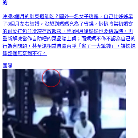
的
冷凍8個月的剩菜還能吃？國外一名女子透露，自己比姊姊早
了8個月左右結婚，沒想到媽媽竟為了省錢，悄悄將當初婚宴
的剩菜打包並冷凍存放起來，等8個月後姊姊也要結婚時，再
重新解凍當作自助吧的菜品端上桌；而媽媽不僅不認為自己的
行為有問題，甚至還相當自豪直呼「省了一大筆錢」，讓姊妹
倆整個無奈到不行。
國際