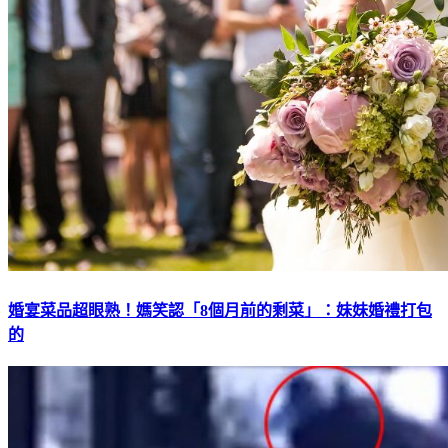
婚宴菜品超眼熟！媽笑認「8個月前的剩菜」：妹妹婚禮打包
的