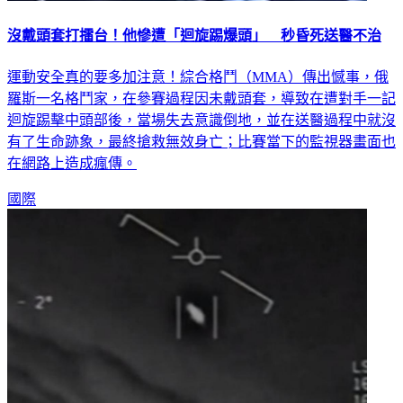
沒戴頭套打擂台！他慘遭「迴旋踢爆頭」 秒昏死送醫不治
運動安全真的要多加注意！綜合格鬥（MMA）傳出憾事，俄
羅斯一名格鬥家，在參賽過程因未戴頭套，導致在遭對手一記
迴旋踢擊中頭部後，當場失去意識倒地，並在送醫過程中就沒
有了生命跡象，最終搶救無效身亡；比賽當下的監視器畫面也
在網路上造成瘋傳。
國際