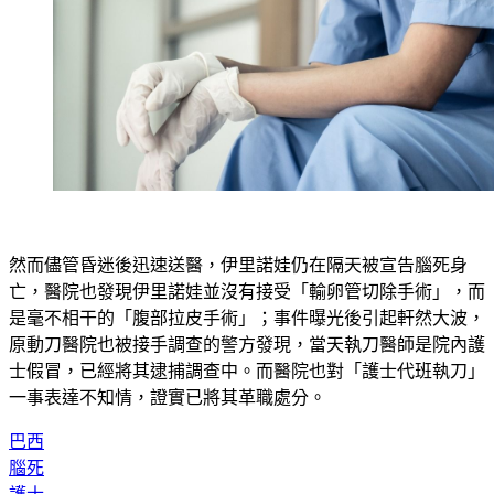
然而儘管昏迷後迅速送醫，伊里諾娃仍在隔天被宣告腦死身
亡，醫院也發現伊里諾娃並沒有接受「輸卵管切除手術」，而
是毫不相干的「腹部拉皮手術」；事件曝光後引起軒然大波，
原動刀醫院也被接手調查的警方發現，當天執刀醫師是院內護
士假冒，已經將其逮捕調查中。而醫院也對「護士代班執刀」
一事表達不知情，證實已將其革職處分。
巴西
腦死