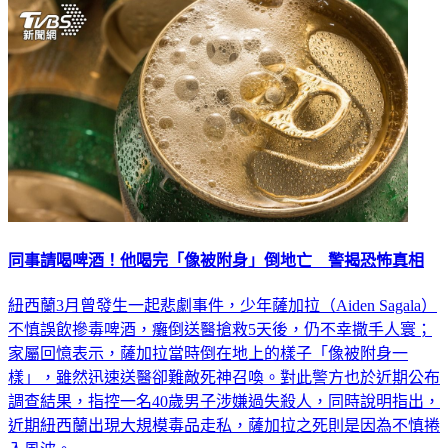
同事請喝啤酒！他喝完「像被附身」倒地亡 警揭恐怖真相
紐西蘭3月曾發生一起悲劇事件，少年薩加拉（Aiden Sagala）
不慎誤飲摻毒啤酒，癱倒送醫搶救5天後，仍不幸撒手人寰；
家屬回憶表示，薩加拉當時倒在地上的樣子「像被附身一
樣」，雖然迅速送醫卻難敵死神召喚。對此警方也於近期公布
調查結果，指控一名40歲男子涉嫌過失殺人，同時說明指出，
近期紐西蘭出現大規模毒品走私，薩加拉之死則是因為不慎捲