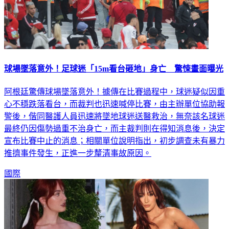
球場墜落意外！足球迷「15m看台砸地」身亡 驚悚畫面曝光
阿根廷驚傳球場墜落意外！據傳在比賽過程中，球迷疑似因重
心不穩跌落看台，而裁判也迅速喊停比賽，由主辦單位協助報
警後，偕同醫護人員迅速將墜地球迷送醫救治，無奈該名球迷
最終仍因傷勢過重不治身亡，而主裁判則在得知消息後，決定
宣布比賽中止的消息；相關單位說明指出，初步調查未有暴力
推擠事件發生，正進一步釐清事故原因。
國際