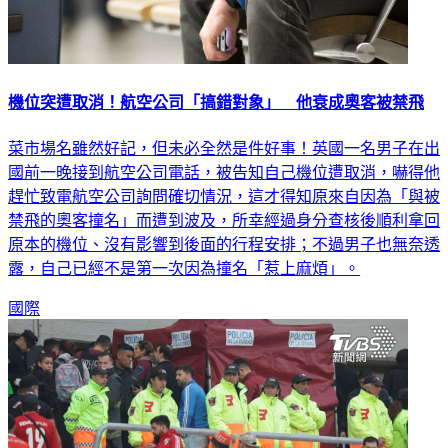
機位突遭取消！航空公司「搞錯對象」 他衰成奧客被禁飛
菜市場名雖然好記，但未必全然是件好事！英國一名男子在出
國前一晚接到航空公司電話，被告知自己機位遭取消，嚇得他
趕忙致電航空公司詢問確切情況，這才得知原來自因為「與被
禁飛的奧客撞名」而遭到波及，所幸經過身分查核後順利拿回
原本的機位、沒有影響到後面的行程安排；不過男子也無奈透
露，自己已經不是第一次因為撞名「惹上麻煩」。
國際