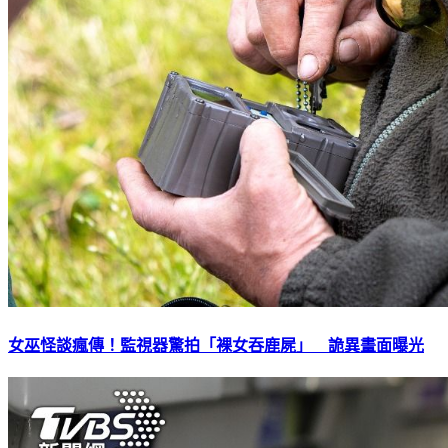
女巫怪談瘋傳！監視器驚拍「裸女吞鹿屍」 詭異畫面曝光