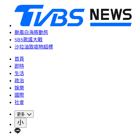
颱風白海豚動態
SBS歌謠大戰
沙拉油致癌物超標
首頁
即時
生活
政治
娛樂
國際
社會
更多