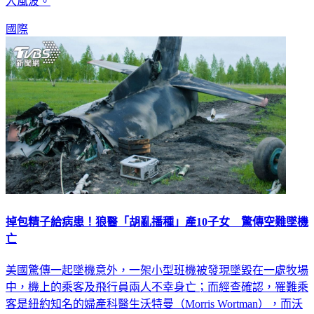
入風波。
國際
掉包精子給病患！狼醫「胡亂播種」產10子女 驚傳空難墜機
亡
美國驚傳一起墜機意外，一架小型班機被發現墜毀在一處牧場
中，機上的乘客及飛行員兩人不幸身亡；而經查確認，罹難乘
客是紐約知名的婦產科醫生沃特曼（Morris Wortman），而沃