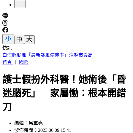
快訊
任天堂財報亮眼！Switch 2銷量暴跌34% 九月調漲售價
首頁
｜
國際
護士假扮外科醫！她術後「昏
迷腦死」 家屬慟：根本開錯
刀
編輯：易軍堯
發佈時間：2023.06.09 15:41