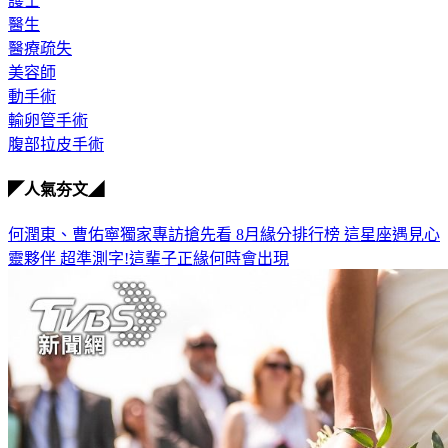
護士
醫生
醫療疏失
美容師
動手術
輸卵管手術
腹部拉皮手術
◤人氣夯文◢
何潤東、曹佑寧獨家專訪搶先看
8月緣分排行榜 這星座遇見心
靈夥伴
超準測字!這輩子正緣何時會出現