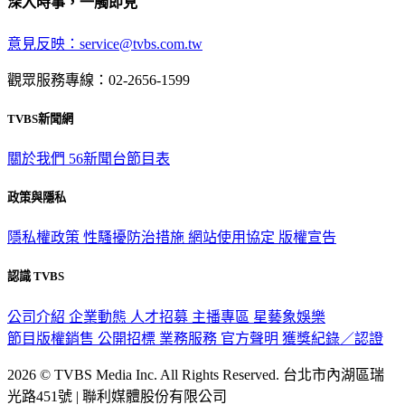
深入時事，一觸即見
意見反映：service@tvbs.com.tw
觀眾服務專線：02-2656-1599
TVBS新聞網
關於我們
56新聞台節目表
政策與隱私
隱私權政策
性騷擾防治措施
網站使用協定
版權宣告
認識 TVBS
公司介紹
企業動態
人才招募
主播專區
星藝象娛樂
節目版權銷售
公開招標
業務服務
官方聲明
獲獎紀錄／認證
2026 © TVBS Media Inc. All Rights Reserved. 台北市內湖區瑞
光路451號 | 聯利媒體股份有限公司