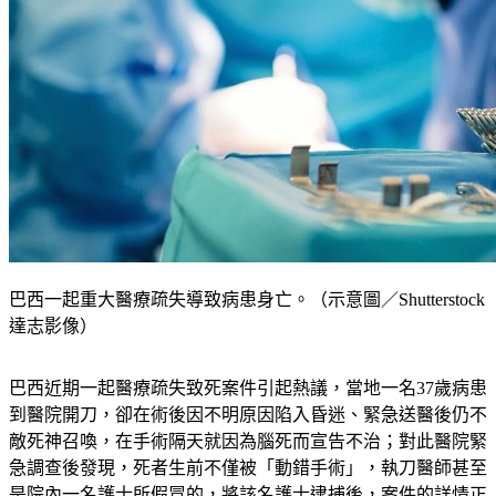
巴西一起重大醫療疏失導致病患身亡。（示意圖／Shutterstock
達志影像）
巴西近期一起醫療疏失致死案件引起熱議，當地一名37歲病患
到醫院開刀，卻在術後因不明原因陷入昏迷、緊急送醫後仍不
敵死神召喚，在手術隔天就因為腦死而宣告不治；對此醫院緊
急調查後發現，死者生前不僅被「動錯手術」，執刀醫師甚至
是院內一名護士所假冒的，將該名護士逮捕後，案件的詳情正