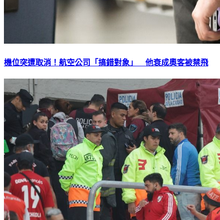
機位突遭取消！航空公司「搞錯對象」 他衰成奧客被禁飛