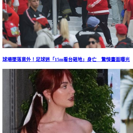
球場墜落意外！足球迷「15m看台砸地」身亡 驚悚畫面曝光