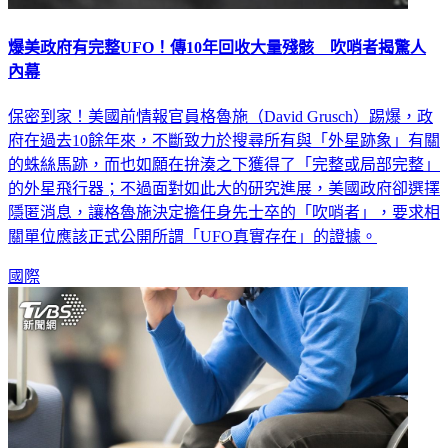
爆美政府有完整UFO！傳10年回收大量殘骸 吹哨者揭驚人
內幕
保密到家！美國前情報官員格魯施（David Grusch）踢爆，政
府在過去10餘年來，不斷致力於搜尋所有與「外星跡象」有關
的蛛絲馬跡，而也如願在拚湊之下獲得了「完整或局部完整」
的外星飛行器；不過面對如此大的研究進展，美國政府卻選擇
隱匿消息，讓格魯施決定擔任身先士卒的「吹哨者」，要求相
關單位應該正式公開所謂「UFO真實存在」的證據。
國際