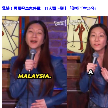
驚悚！雲霄飛車忽停電 11人頭下腳上「倒掛半空20分」