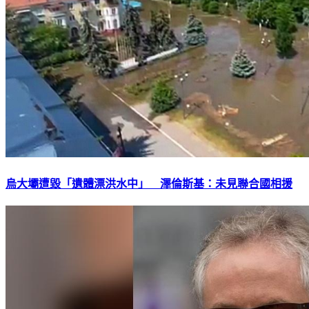
烏大壩遭毀「遺體漂洪水中」 澤倫斯基：未見聯合國相援