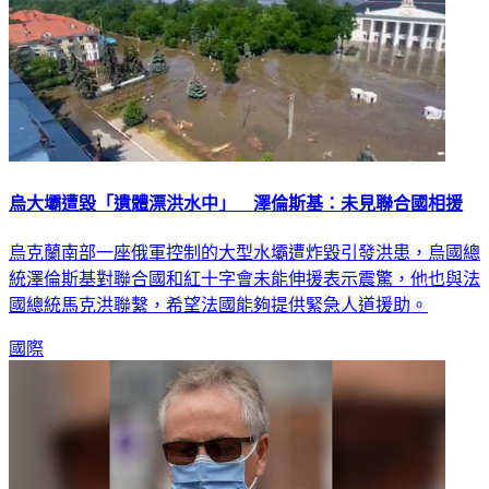
烏大壩遭毀「遺體漂洪水中」 澤倫斯基：未見聯合國相援
烏克蘭南部一座俄軍控制的大型水壩遭炸毀引發洪患，烏國總
統澤倫斯基對聯合國和紅十字會未能伸援表示震驚，他也與法
國總統馬克洪聯繫，希望法國能夠提供緊急人道援助。
國際