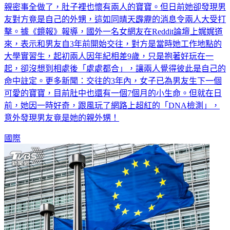
崩潰發文，表示與小9歲的男友穩定交往3年，情侶之間該做的
親密事全做了，肚子裡也懷有兩人的寶寶。但日前她卻發現男
友對方竟是自己的外甥，這如同晴天霹靂的消息令兩人大受打
擊。據《鏡報》報導，國外一名女網友在Reddit論壇上娓娓道
來，表示和男友自3年前開始交往，對方是當時她工作地點的
大學實習生，起初兩人因年紀相差9歲，只是抱著好玩在一
起，卻沒想到相處後「處處都合」，讓兩人覺得彼此是自己的
命中註定。更多新聞：交往的3年內，女子已為男友生下一個
可愛的寶寶，目前肚中也還有一個7個月的小生命。但就在日
前，她因一時好奇，跟風玩了網路上超紅的「DNA檢測」，
意外發現男友竟是她的親外甥！
國際