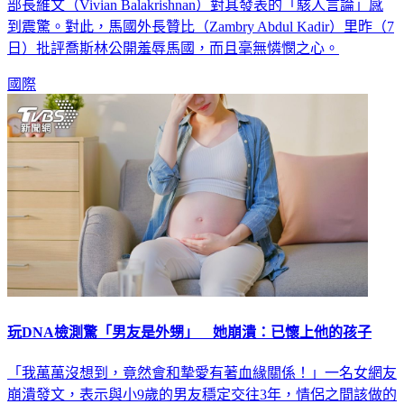
題材，引來馬國民眾的不滿。事件逐漸發酵，就連新加坡外交
部長維文（Vivian Balakrishnan）對其發表的「駭人言論」感
到震驚。對此，馬國外長贊比（Zambry Abdul Kadir）里昨（7
日）批評喬斯林公開羞辱馬國，而且毫無憐憫之心。
國際
玩DNA檢測驚「男友是外甥」 她崩潰：已懷上他的孩子
「我萬萬沒想到，竟然會和摯愛有著血緣關係！」一名女網友