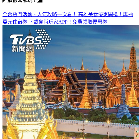
◤放假去哪玩？◢
全台熱門活動、人氣攻略一次看！
高雄美食優惠開搶！再抽
萬元住宿券
下載食尚玩家APP！免費領取優惠券