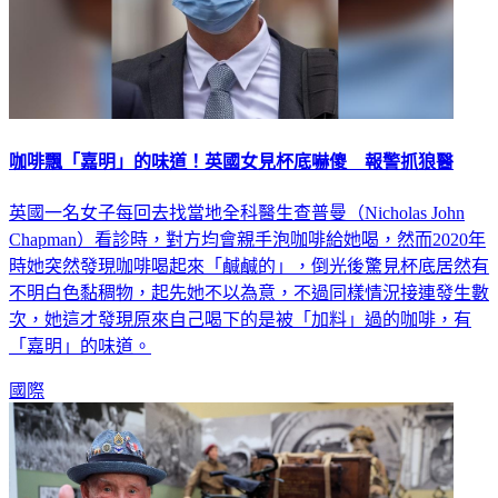
咖啡飄「嘉明」的味道！英國女見杯底嚇傻 報警抓狼醫
英國一名女子每回去找當地全科醫生查普曼（Nicholas John
Chapman）看診時，對方均會親手泡咖啡給她喝，然而2020年
時她突然發現咖啡喝起來「鹹鹹的」，倒光後驚見杯底居然有
不明白色黏稠物，起先她不以為意，不過同樣情況接連發生數
次，她這才發現原來自己喝下的是被「加料」過的咖啡，有
「嘉明」的味道。
國際