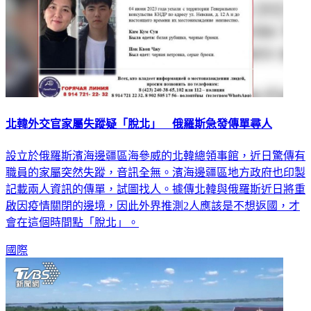
北韓外交官家屬失蹤疑「脫北」 俄羅斯急發傳單尋人
設立於俄羅斯濱海邊疆區海參威的北韓總領事館，近日驚傳有
職員的家屬突然失蹤，音訊全無。濱海邊疆區地方政府也印製
記載兩人資訊的傳單，試圖找人。據傳北韓與俄羅斯近日將重
啟因疫情關閉的邊境，因此外界推測2人應該是不想返國，才
會在這個時間點「脫北」。
國際