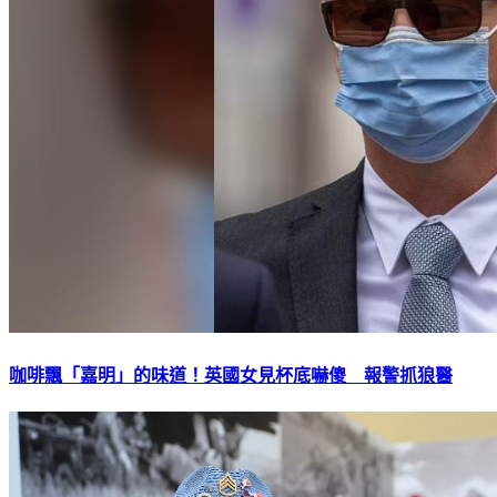
咖啡飄「嘉明」的味道！英國女見杯底嚇傻 報警抓狼醫