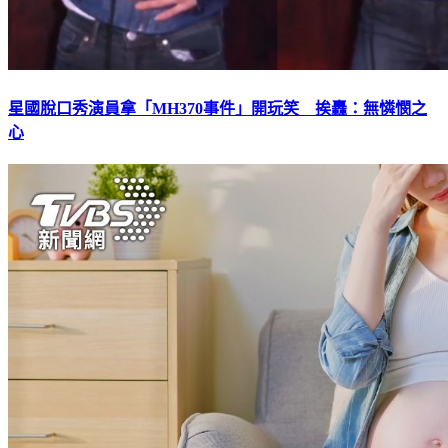
星國脫口秀演員拿「MH370事件」開玩笑 挨轟：無憐憫之
心