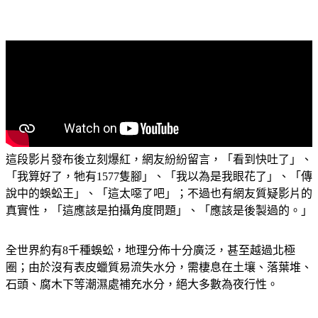
這段影片發布後立刻爆紅，網友紛紛留言，「看到快吐了」、
「我算好了，牠有1577隻腳」、「我以為是我眼花了」、「傳
說中的蜈蚣王」、「這太噁了吧」；不過也有網友質疑影片的
真實性，「這應該是拍攝角度問題」、「應該是後製過的。」
全世界約有8千種蜈蚣，地理分佈十分廣泛，甚至越過北極
圈；由於沒有表皮蠟質易流失水分，需棲息在土壤、落葉堆、
石頭、腐木下等潮濕處補充水分，絕大多數為夜行性。