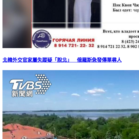
北韓外交官家屬失蹤疑「脫北」 俄羅斯急發傳單尋人