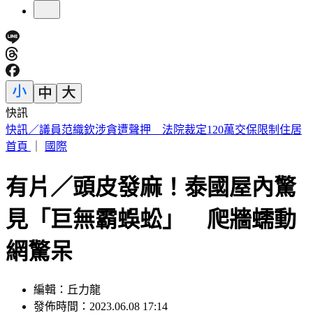
快訊
海基會預算遭砍恐成「使用者付費」 羅文嘉：難道叫民眾去
找藍委？
首頁
｜
國際
有片／頭皮發麻！泰國屋內驚
見「巨無霸蜈蚣」 爬牆蠕動
網驚呆
編輯：丘力龍