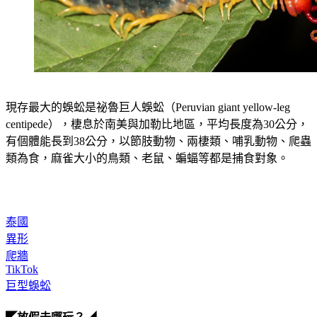
現存最大的蜈蚣是祕魯巨人蜈蚣（Peruvian giant yellow-leg 
centipede），棲息於南美與加勒比地區，平均長度為30公分，
有個體能長到38公分，以節肢動物、兩棲類、哺乳動物、爬蟲
類為食，麻雀大小的鳥類、老鼠、蝙蝠等都是捕食對象。
泰國
異形
爬牆
TikTok
巨型蜈蚣