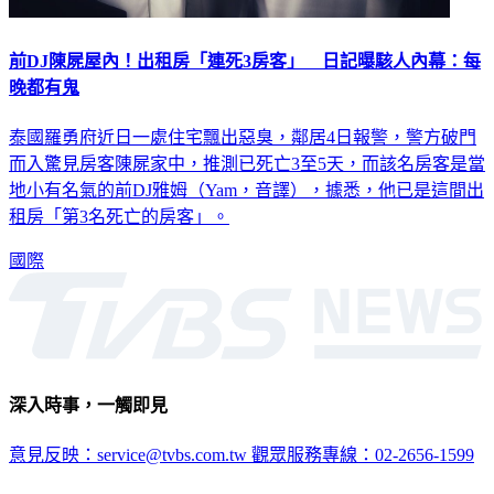
前DJ陳屍屋內！出租房「連死3房客」 日記曝駭人內幕：每
晚都有鬼
泰國羅勇府近日一處住宅飄出惡臭，鄰居4日報警，警方破門
而入驚見房客陳屍家中，推測已死亡3至5天，而該名房客是當
地小有名氣的前DJ雅姆（Yam，音譯），據悉，他已是這間出
租房「第3名死亡的房客」。
國際
深入時事，一觸即見
意見反映：service@tvbs.com.tw
觀眾服務專線：02-2656-1599