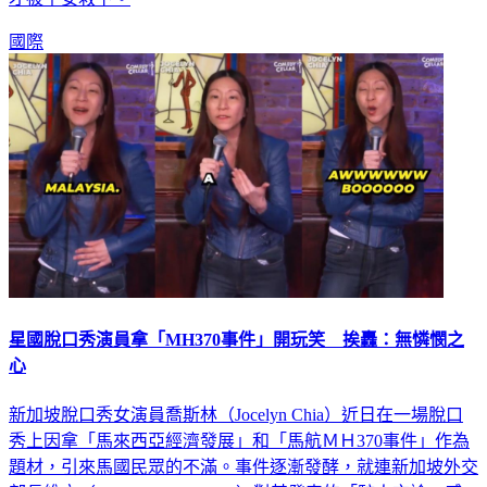
才被平安救下。
國際
星國脫口秀演員拿「MH370事件」開玩笑 挨轟：無憐憫之
心
新加坡脫口秀女演員喬斯林（Jocelyn Chia）近日在一場脫口
秀上因拿「馬來西亞經濟發展」和「馬航ＭＨ370事件」作為