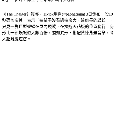
心」，影片上傳至今已累績790萬次觀看。
《
The Thaiger
》報導，Tiktok用戶@paphatsanat 3日發布一段10
秒恐怖影片，表示「這輩子沒看過這麼大、這麼長的蜈蚣」，
只見一隻巨型蜈蚣在屋內現蹤，在接近天花板的位置爬行，身
形比一般蜈蚣還大數百倍，猶如異形，搭配驚悚背景音樂，令
人起雞皮疙瘩。