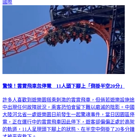
國際
驚悚！雲霄飛車忽停電 11人頭下腳上「倒掛半空20分」
許多人喜歡到遊樂園搭乘刺激的雲霄飛車，但倘若遊樂設施途
中出現任何故障狀況，乘客恐怕會留下難以磨滅的陰影。中國
大陸河北省一處遊樂園日前發生一起驚魂事件，當日因園區停
電，正在運行中的雲霄飛車因此停下，遊客卻偏偏正處於高架
的軌道，11人呈現頭下腳上的狀態、在半空中倒掛了20多分鐘