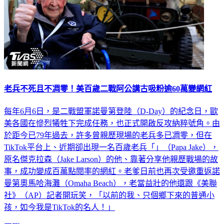
老兵不死且不凋零！美百歲二戰阿公講古吸粉逾60萬變網紅
每年6月6日，是二戰盟軍諾曼第登陸（D-Day）的紀念日，歐
美各國在慘烈犧牲下完成任務，也正式開啟反攻納粹號角。由
於距今已79年過去，許多曾親歷現場的老兵多已凋零，但在
TikTok平台上、近期卻出現一名百歲老兵「」（Papa Jake），
原名傑克拉森（Jake Larson）的他、靠著分享他親歷戰場的故
事，成功變成百萬點閱率的網紅。老爹日前也再次受邀重返諾
曼第奧馬哈海灘（Omaha Beach），老當益壯的他還跟《美聯
社》（AP）記者開玩笑，「以前的我、只個鄉下來的普通小
孩，如今我是TikTok的名人！」