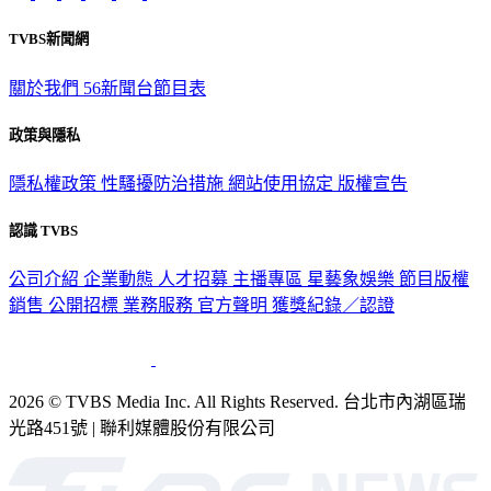
TVBS新聞網
關於我們
56新聞台節目表
政策與隱私
隱私權政策
性騷擾防治措施
網站使用協定
版權宣告
認識 TVBS
公司介紹
企業動態
人才招募
主播專區
星藝象娛樂
節目版權
銷售
公開招標
業務服務
官方聲明
獲獎紀錄／認證
2026 © TVBS Media Inc. All Rights Reserved. 台北市內湖區瑞
光路451號 | 聯利媒體股份有限公司