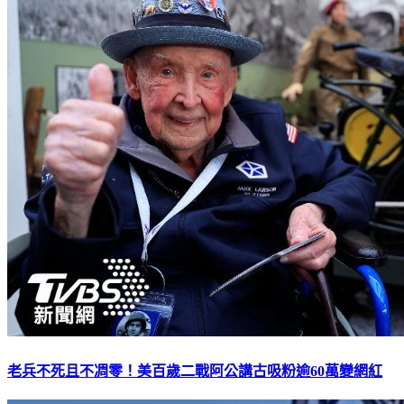
老兵不死且不凋零！美百歲二戰阿公講古吸粉逾60萬變網紅