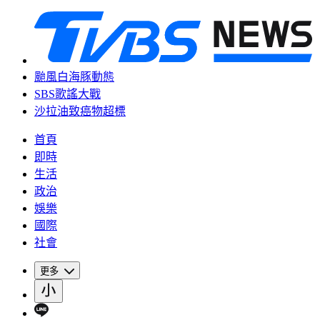
颱風白海豚動態
SBS歌謠大戰
沙拉油致癌物超標
首頁
即時
生活
政治
娛樂
國際
社會
更多