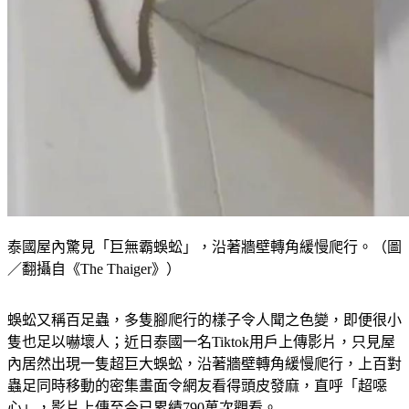
泰國屋內驚見「巨無霸蜈蚣」，沿著牆壁轉角緩慢爬行。（圖
／翻攝自《The Thaiger》）
蜈蚣又稱百足蟲，多隻腳爬行的樣子令人聞之色變，即便很小
隻也足以嚇壞人；近日泰國一名Tiktok用戶上傳影片，只見屋
內居然出現一隻超巨大蜈蚣，沿著牆壁轉角緩慢爬行，上百對
蟲足同時移動的密集畫面令網友看得頭皮發麻，直呼「超噁