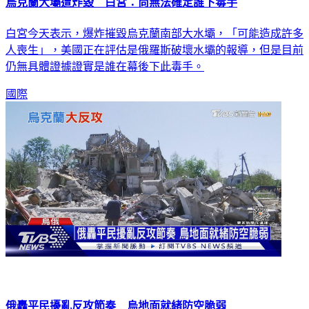
烏克蘭大壩遭炸毀 白宮：尚無法確定誰下毒手
白宮今天表示，爆炸摧毀烏克蘭南部大水壩，「可能造成許多
人喪生」，美國正在評估是俄羅斯破壞水壩的報導，但是目前
仍無具體證據證實是誰在幕後下此毒手。
國際