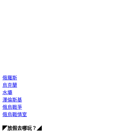
俄羅斯
烏克蘭
水壩
澤倫斯基
俄烏戰爭
俄烏戰情室
◤放假去哪玩？◢