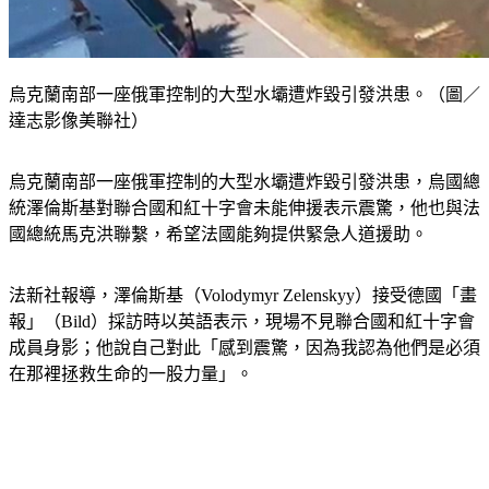
烏克蘭南部一座俄軍控制的大型水壩遭炸毀引發洪患。（圖／
達志影像美聯社）
烏克蘭南部一座俄軍控制的大型水壩遭炸毀引發洪患，烏國總
統澤倫斯基對聯合國和紅十字會未能伸援表示震驚，他也與法
國總統馬克洪聯繫，希望法國能夠提供緊急人道援助。
法新社報導，澤倫斯基（Volodymyr Zelenskyy）接受德國「畫
報」（Bild）採訪時以英語表示，現場不見聯合國和紅十字會
成員身影；他說自己對此「感到震驚，因為我認為他們是必須
在那裡拯救生命的一股力量」。