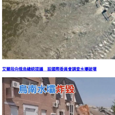
艾爾段向俄烏總統提議 設國際委員會調查水壩破壞