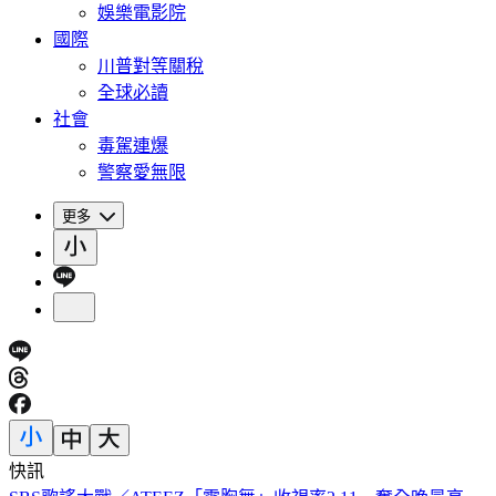
娛樂電影院
國際
川普對等關稅
全球必讀
社會
毒駕連爆
警察愛無限
更多
快訊