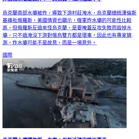
炸烏南水壩是意外？ 美情資：傾向俄軍下手
烏克蘭南部水壩被炸，導致下游村莊淹水，烏克蘭總統澤倫斯
基痛批俄羅斯，美國情資也顯示，俄軍炸水壩的可能性比較
高，但俄羅斯反過來怪烏克蘭，是要掩蓋反攻失敗而毀掉水
壩，只不過淹沒下游對俄烏雙方都是壞事，因此也有專家猜
測，炸水壩可能不是故意，而是一場意外。
國際