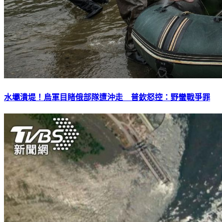
水壩潰堤！烏軍目睹俄部隊遭沖走 普欽怒控：野蠻戰爭罪