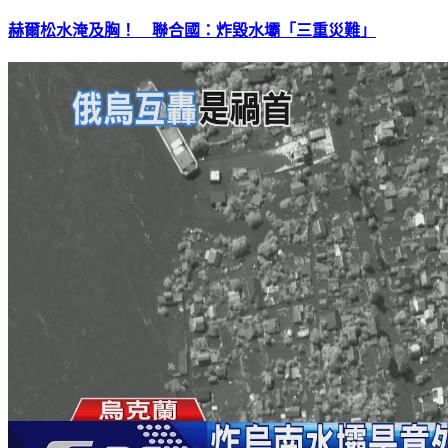
赫爾松水淹及胸！ 聯合國：炸毀水壩「三重災難」