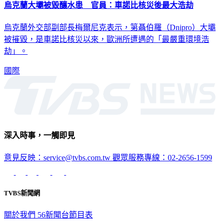
烏克蘭大壩被毀釀水患 官員：車諾比核災後最大浩劫
烏克蘭外交部副部長梅爾尼克表示，第聶伯羅（Dnipro）大壩
被摧毀，是車諾比核災以來，歐洲所遭遇的「最嚴重環境浩
劫」。
國際
深入時事，一觸即見
意見反映：service@tvbs.com.tw
觀眾服務專線：02-2656-1599
TVBS新聞網