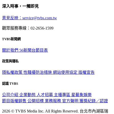
深入時事，一觸即見
意見反映：service@tvbs.com.tw
觀眾服務專線：02-2656-1599
TVBS新聞網
關於我們
56新聞台節目表
政策與隱私
隱私權政策
性騷擾防治措施
網站使用協定
版權宣告
認識 TVBS
公司介紹
企業動態
人才招募
主播專區
星藝象娛樂
節目版權銷售
公開招標
業務服務
官方聲明
獲獎紀錄／認證