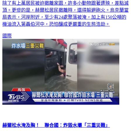
烏克蘭南部，新卡霍夫卡水壩被毀，越來越多災情畫面曝光，
除了有上萬居民被迫撤離家園，許多小動物跟著遭殃，差點滅
頂。更慘的是，赫爾松居民撤離時，還得躲避砲火。烏克蘭當
局表示，河岸附近，至少有24處聚落被淹，加上有150公噸的
機油流入第聶伯河中，恐怕釀成更嚴重的生態浩劫。
國際