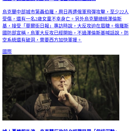
俄轟平民擾亂反攻節奏 烏地面就緒防空脆弱
烏克蘭中部城市第聶伯羅，周日再遭俄軍飛彈攻擊，至少22人
受傷，還有一名2歲女童不幸身亡。另外烏克蘭總統澤倫斯
基，接受「華爾街日報」專訪時說，大反攻迫在眉睫。俄羅斯
國防部宣稱，烏軍大反攻已經開始，不過澤倫斯基喊話說，防
空系統還有破洞，需要西方加快軍援。
國際