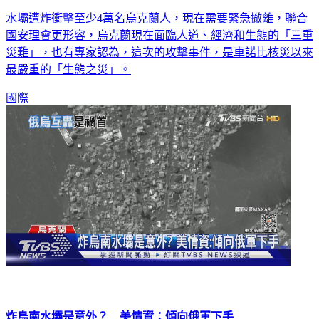
赫爾松水淹及胸！ 聯合國：炸毀水壩「三重災難」
水壩遭炸衝擊至少4萬名烏克蘭人，現在需要緊急撤離，聯合
國安理會更形容，烏克蘭現在面臨人道、經濟和生態的「三重
災難」，也有專家認為，這次的攻擊事件，是車諾比核災以來
最嚴重的「生態之災」。
國際