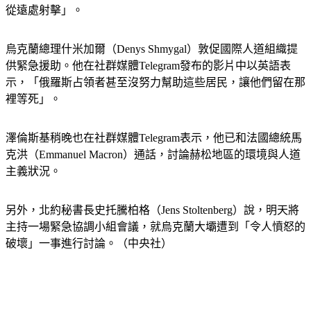
（Kherson）地區，「當我們的部隊試圖救人，就會遭占領者
從遠處射擊」。
烏克蘭總理什米加爾（Denys Shmygal）敦促國際人道組織提
供緊急援助。他在社群媒體Telegram發布的影片中以英語表
示，「俄羅斯占領者甚至沒努力幫助這些居民，讓他們留在那
裡等死」。
澤倫斯基稍晚也在社群媒體Telegram表示，他已和法國總統馬
克洪（Emmanuel Macron）通話，討論赫松地區的環境與人道
主義狀況。
另外，北約秘書長史托騰柏格（Jens Stoltenberg）說，明天將
主持一場緊急協調小組會議，就烏克蘭大壩遭到「令人憤怒的
破壞」一事進行討論。（中央社）