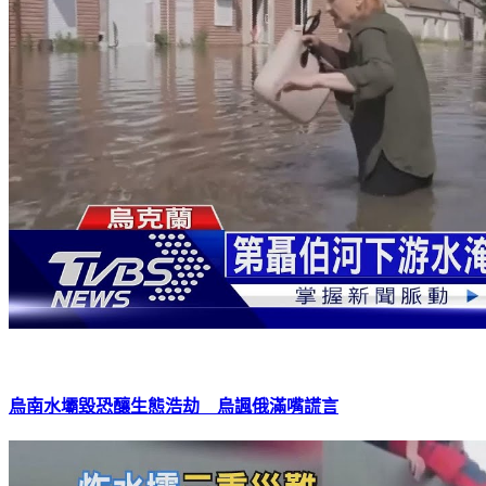
烏南水壩毀恐釀生態浩劫 烏諷俄滿嘴謊言