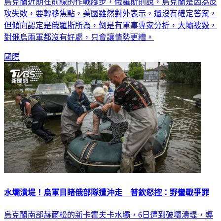
相指控是對方下的手，烏克蘭稱俄羅斯是為了阻止反攻，打亂
烏克蘭近期在前線的作戰腳步，俄羅斯則說，烏克蘭是因為反
攻失敗，要轉移焦點，美國雖然對外表示，還沒有確定答案，
但傾向認定是俄羅斯所為，倒是有軍事專家分析，大壩被毀，
對俄烏兩軍都沒有好處，只會讓情勢更糟。
國際
水壩潰堤！烏軍目睹俄部隊遭沖走 普欽怒控：野蠻戰爭罪