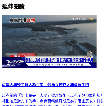
延伸閱讀
67年大壩毀了釀人為洪災 俄烏互控炸大壩淪羅生門
烏克蘭的「新卡霍夫卡大壩」被炸毀後，烏克蘭與俄羅斯都互