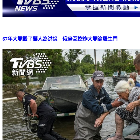
67年大壩毀了釀人為洪災 俄烏互控炸大壩淪羅生門