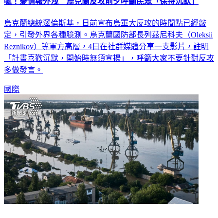
噓！憂情報外洩 烏克蘭反攻前夕呼籲民眾「保持沉默」
烏克蘭總統澤倫斯基，日前宣布烏軍大反攻的時間點已經敲
定，引發外界各種臆測。烏克蘭國防部長列茲尼科夫（Oleksii
Reznikov）等軍方高層，4日在社群媒體分享一支影片，註明
「計畫喜歡沉默，開始時無須宣揚」，呼籲大家不要針對反攻
多做發言。
國際