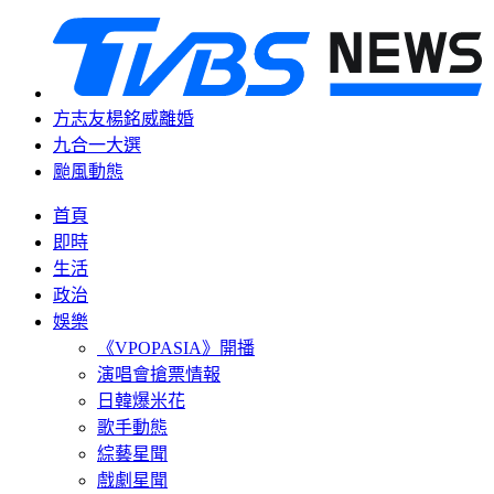
方志友楊銘威離婚
九合一大選
颱風動態
首頁
即時
生活
政治
娛樂
《VPOPASIA》開播
演唱會搶票情報
日韓爆米花
歌手動態
綜藝星聞
戲劇星聞