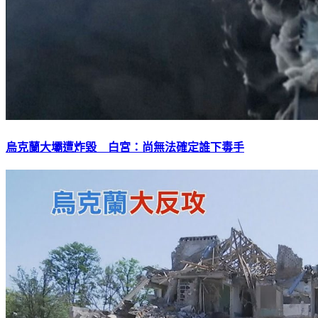
烏克蘭大壩遭炸毀 白宮：尚無法確定誰下毒手