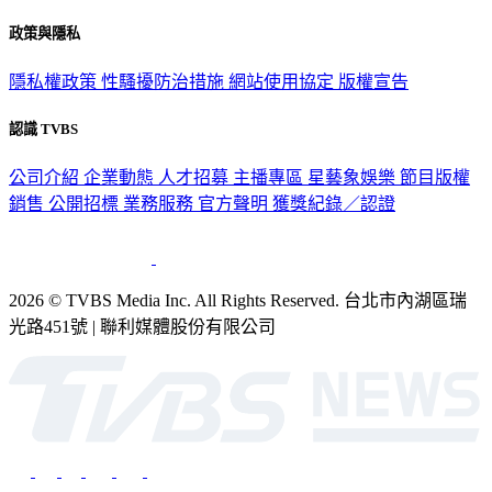
關於我們
56新聞台節目表
政策與隱私
隱私權政策
性騷擾防治措施
網站使用協定
版權宣告
認識 TVBS
公司介紹
企業動態
人才招募
主播專區
星藝象娛樂
節目版權
銷售
公開招標
業務服務
官方聲明
獲獎紀錄／認證
2026 © TVBS Media Inc. All Rights Reserved. 台北市內湖區瑞
光路451號 | 聯利媒體股份有限公司