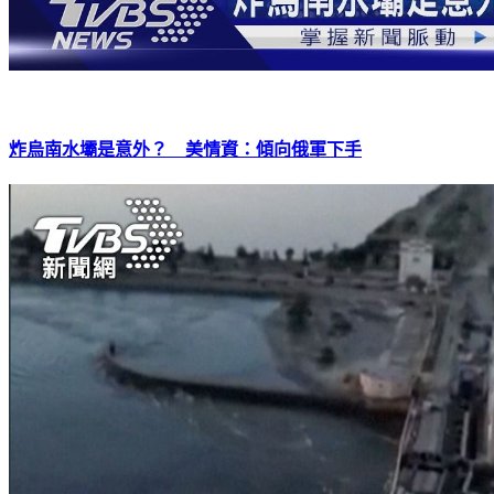
炸烏南水壩是意外？ 美情資：傾向俄軍下手