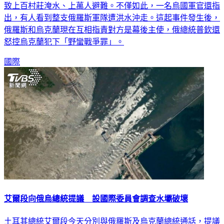
烏克蘭南部赫爾松的新卡霍夫卡水壩，6日遭到破壞潰堤，導
致上百村莊淹水、上萬人避難。不僅如此，一名烏國軍官還指
出，有人看到整支俄羅斯軍隊遭洪水沖走。這起事件發生後，
俄羅斯和烏克蘭現在互相指責對方是幕後主使，俄總統普欽還
怒控烏克蘭犯下「野蠻戰爭罪」。
國際
艾爾段向俄烏總統提議 設國際委員會調查水壩破壞