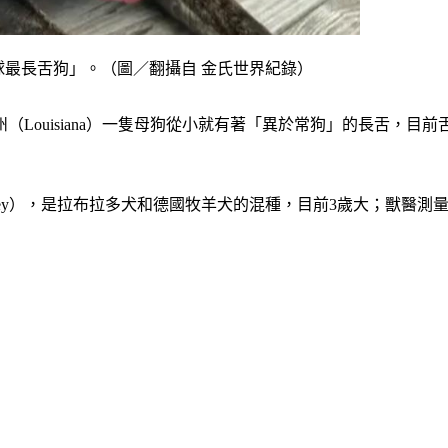
全球最長舌狗」。（圖／翻攝自 金氏世界紀錄）
ouisiana）一隻母狗從小就有著「異於常狗」的長舌，目前
ey），是拉布拉多犬和德國牧羊犬的混種，目前3歲大；獸醫測