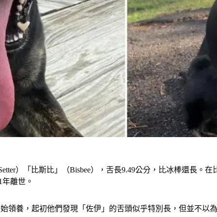
tter）「比斯比」（Bisbee），舌長9.49公分，比冰棒還長。在
21年離世。
牠5周大時開始領養，起初他們發現「佐伊」的舌頭似乎特別長，但並