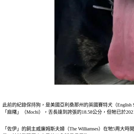
此前的紀錄保持狗，是美國亞利桑那州的英國賽特犬（English Se
「麻糬」（Mochi），舌長達到誇張的18.58公分，但牠已於20
「佐伊」的飼主威廉姆斯夫婦（The Williamses）在