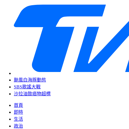
颱風白海豚動態
SBS歌謠大戰
沙拉油致癌物超標
首頁
即時
生活
政治