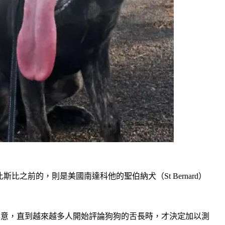
比斯比之前的，則是美國南達科他的聖伯納犬（St Bernard）
不以為意，直到越來越多人開始評論狗狗的舌長時，才決定加以測