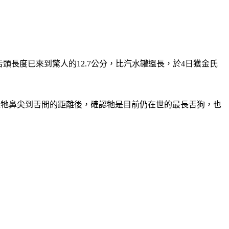
舌頭長度已來到驚人的12.7公分，比汽水罐還長，於4日獲金氏
量牠鼻尖到舌間的距離後，確認牠是目前仍在世的最長舌狗，也