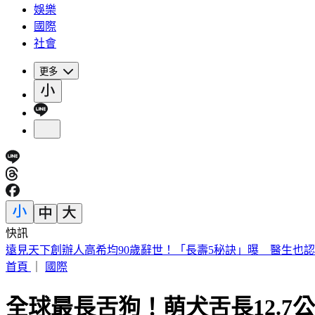
娛樂
國際
社會
更多
快訊
遠見天下創辦人高希均90歲辭世！「長壽5秘訣」曝 醫生也
首頁
｜
國際
全球最長舌狗！萌犬舌長12.7