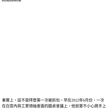
事實上，這不是拜登第一次被抓包，早在2022年6月份，一次
在白宮內與工業領袖會面的圓桌會議上，他就曾不小心將手上
提醒流程的小抄，大剌剌秀給現場攝影機，被外界清楚看見、