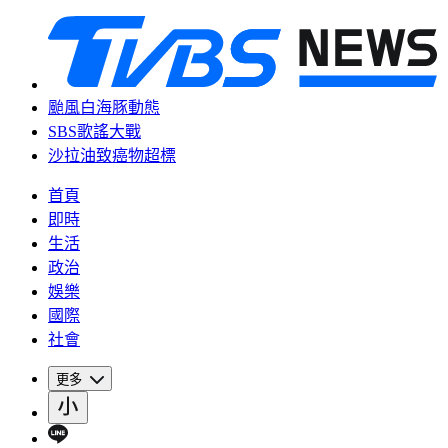
颱風白海豚動態
SBS歌謠大戰
沙拉油致癌物超標
首頁
即時
生活
政治
娛樂
國際
社會
更多