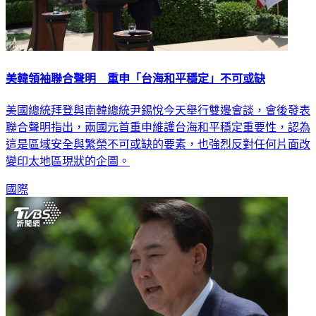
美韓領袖聯合聲明 重申「台海和平穩定」不可或缺
美國總統拜登與南韓總統尹錫悅今天舉行雙邊會談，會後發表
聯合聲明指出，兩國元首重申維護台海和平穩定重要性，認為
這是區域安全與繁榮不可或缺的要素，也強烈反對任何片面改
變印太地區現狀的企圖。
國際