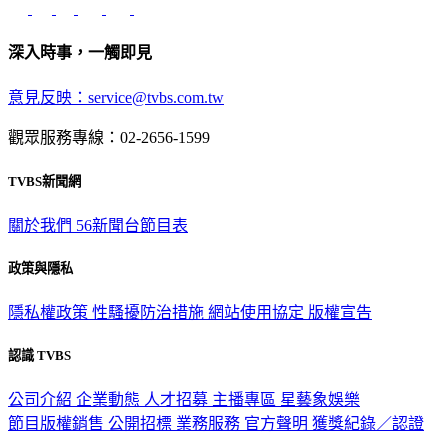
深入時事，一觸即見
意見反映：service@tvbs.com.tw
觀眾服務專線：02-2656-1599
TVBS新聞網
關於我們
56新聞台節目表
政策與隱私
隱私權政策
性騷擾防治措施
網站使用協定
版權宣告
認識 TVBS
公司介紹
企業動態
人才招募
主播專區
星藝象娛樂
節目版權銷售
公開招標
業務服務
官方聲明
獲獎紀錄／認證
2026 © TVBS Media Inc. All Rights Reserved. 台北市內湖區瑞