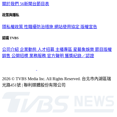
政策與隱私
隱私權政策
性騷擾防治措施
網站使用協定
版權宣告
認識 TVBS
公司介紹
企業動態
人才招募
主播專區
星藝象娛樂
節目版權
銷售
公開招標
業務服務
官方聲明
獲獎紀錄／認證
2026 © TVBS Media Inc. All Rights Reserved. 台北市內湖區瑞
光路451號 | 聯利媒體股份有限公司