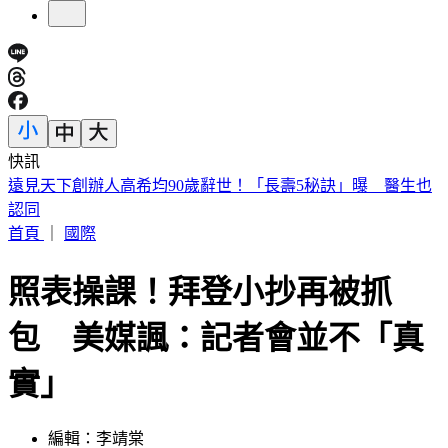
快訊
美股開盤／聯準會升息疑慮意外減緩！標普、那指「雙開高」
首頁
｜
國際
照表操課！拜登小抄再被抓
包 美媒諷：記者會並不「真
實」
編輯：李靖棠
發佈時間：2023.04.27 09:51