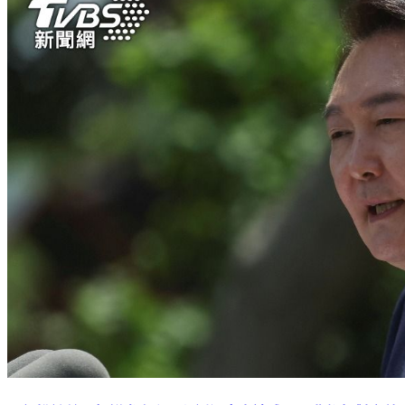
尹錫悅訪美：朝鮮半島和平須透過實力達成 而非仰賴對方善