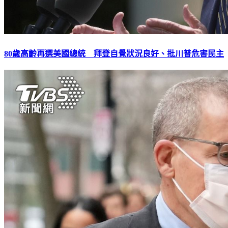
80歲高齡再選美國總統 拜登自覺狀況良好、批川普危害民主