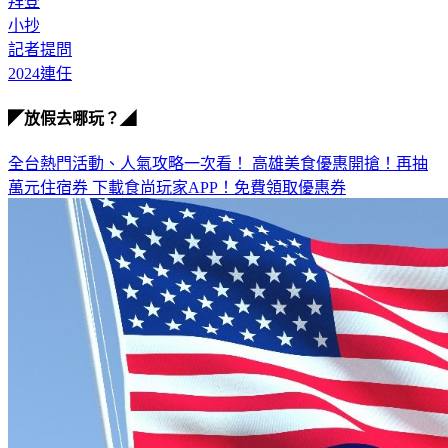
小抄
記者提問
2024連任
◤放假去哪玩？◢
全台熱門活動、人氣攻略一次看！
高雄美食優惠開搶！再抽
萬元住宿券
下載食尚玩家APP！免費領取優惠券