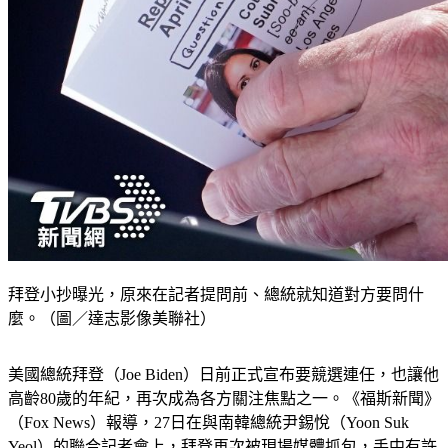
拜登小抄曝光，原來在記者提問前、總統就知道對方要問什
麼。（圖／達志影像美聯社）
美國總統拜登（Joe Biden）日前正式宣布要競選連任，也讓他
高齡80歲的年紀，再次成為各方關注焦點之一。《福斯新聞》
（Fox News）報導，27日在與南韓總統尹錫悅（Yoon Suk 
Yeol）的
聯合記者會
上，拜登再次被現場媒體抓包，手中有許
多小抄提示，每張提示不只有提問媒體，還有記者名稱和問題