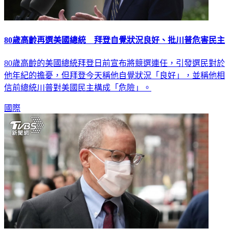
80歲高齡再選美國總統 拜登自覺狀況良好、批川普危害民主
80歲高齡的美國總統拜登日前宣布將競選連任，引發選民對於
他年紀的擔憂，但拜登今天稱他自覺狀況「良好」，並稱他相
信前總統川普對美國民主構成「危險」。
國際