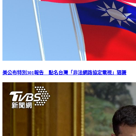
美公布特別301報告 點名台灣「非法網路協定電視」猖獗