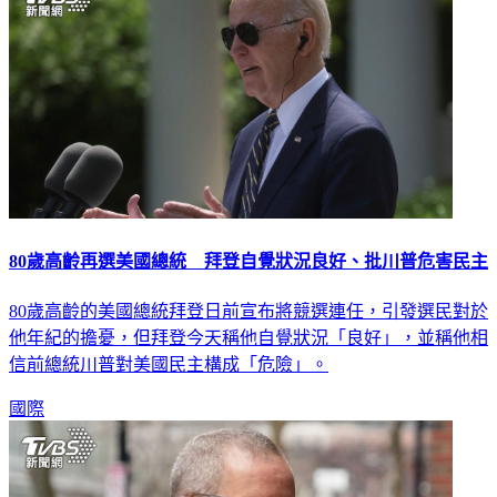
80歲高齡再選美國總統 拜登自覺狀況良好、批川普危害民主
80歲高齡的美國總統拜登日前宣布將競選連任，引發選民對於
他年紀的擔憂，但拜登今天稱他自覺狀況「良好」，並稱他相
信前總統川普對美國民主構成「危險」。
國際