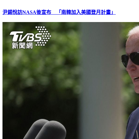
尹錫悅訪NASA後宣布 「南韓加入美國登月計畫」