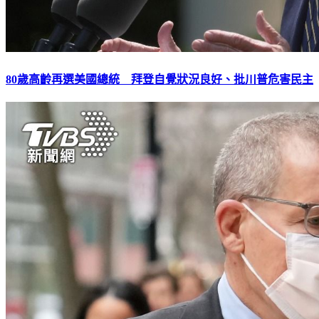
80歲高齡再選美國總統 拜登自覺狀況良好、批川普危害民主