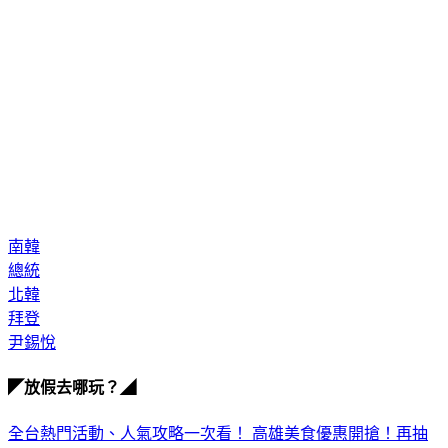
南韓
總統
北韓
拜登
尹錫悅
◤放假去哪玩？◢
全台熱門活動、人氣攻略一次看！
高雄美食優惠開搶！再抽