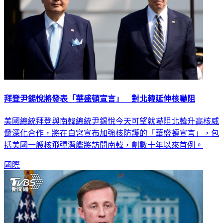
拜登尹錫悅將發表「華盛頓宣言」 對北韓延伸核嚇阻
美國總統拜登與南韓總統尹錫悅今天可望就嚇阻北韓升高核威
脅深化合作，將在白宮宣布加強核防護的「華盛頓宣言」，包
括美國一艘核飛彈潛艦將訪問南韓，創數十年以來首例。
國際