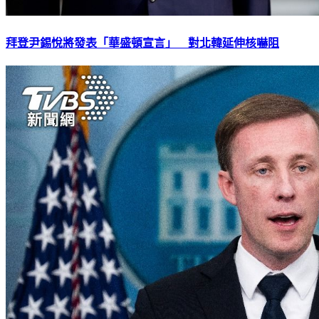
拜登尹錫悅將發表「華盛頓宣言」 對北韓延伸核嚇阻