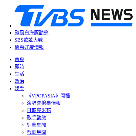
颱風白海豚動態
SBS歌謠大戰
優惠好康情報
首頁
即時
生活
政治
娛樂
《VPOPASIA》開播
演唱會搶票情報
日韓爆米花
歌手動態
綜藝星聞
戲劇星聞