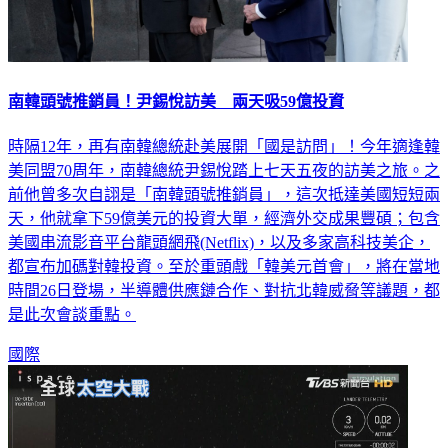
南韓頭號推銷員！尹錫悅訪美 兩天吸59億投資
時隔12年，再有南韓總統赴美展開「國是訪問」！今年適逢韓
美同盟70周年，南韓總統尹錫悅踏上七天五夜的訪美之旅。之
前他曾多次自詡是「南韓頭號推銷員」，這次抵達美國短短兩
天，他就拿下59億美元的投資大單，經濟外交成果豐碩；包含
美國串流影音平台龍頭網飛(Netflix)，以及多家高科技美企，
都宣布加碼對韓投資。至於重頭戲「韓美元首會」，將在當地
時間26日登場，半導體供應鏈合作、對抗北韓威脅等議題，都
是此次會談重點。
國際