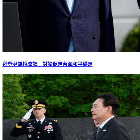
拜登尹錫悅會談 討論促進台海和平穩定