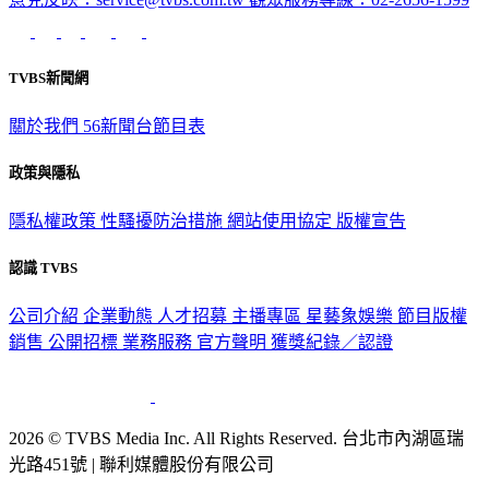
TVBS新聞網
關於我們
56新聞台節目表
政策與隱私
隱私權政策
性騷擾防治措施
網站使用協定
版權宣告
認識 TVBS
公司介紹
企業動態
人才招募
主播專區
星藝象娛樂
節目版權
銷售
公開招標
業務服務
官方聲明
獲獎紀錄／認證
2026 © TVBS Media Inc. All Rights Reserved. 台北市內湖區瑞
光路451號 | 聯利媒體股份有限公司