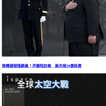
南韓頭號推銷員！尹錫悅訪美 兩天吸59億投資