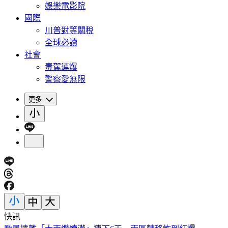
娛樂電影院
國際
川普對等關稅
全球必讀
社會
毒駕連爆
警察愛無限
更多
快訊