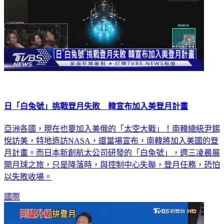
日「白兔號」挑戰登月失敗 韓宣布加入美登月計畫
亞洲各國，現在也要加入美俄的「太空大戰」！南韓總統尹錫
悅訪美，特地造訪NASA，還當場宣布，南韓將加入美國的登
月計畫。而日本新創航太公司研發的「白兔號」，週三凌晨展
開月球之旅，只是降落時，與控制中心失聯，登月任務，恐怕
以失敗收場。
國際