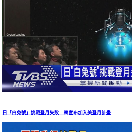
日「白兔號」挑戰登月失敗 韓宣布加入美登月計畫