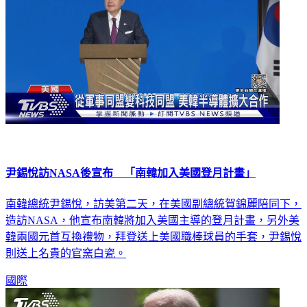
尹錫悅訪NASA後宣布 「南韓加入美國登月計畫」
南韓總統尹錫悅，訪美第二天，在美國副總統賀錦麗陪同下，
造訪NASA，他宣布南韓將加入美國主導的登月計畫，另外美
韓兩國元首互換禮物，拜登送上美國職棒球員的手套，尹錫悅
則送上名貴的官窯白瓷。
國際