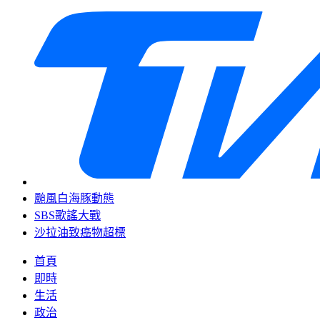
颱風白海豚動態
SBS歌謠大戰
沙拉油致癌物超標
首頁
即時
生活
政治