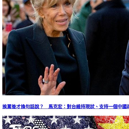
挨罵後才換句話說？ 馬克宏：對台維持現狀、支持一個中國