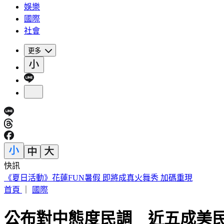
娛樂
國際
社會
更多
快訊
《夏日活動》花蓮FUN暑假 即將成真火舞秀 加碼重現
首頁
｜
國際
公布對中態度民調 近五成美