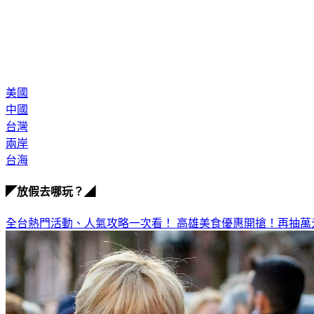
美國
中國
台灣
兩岸
台海
◤放假去哪玩？◢
全台熱門活動、人氣攻略一次看！
高雄美食優惠開搶！再抽萬