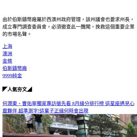
由於伯斯鑄幣廠屬於西澳州政府管理，該州議會也要求州長，
成立專門調查委員會，必須徹查此一醜聞，挽救這個重要企業
的市場名聲。
上海
澳洲
金條
伯斯鑄幣廠
9999純金
◤人氣夯文◢
何潤東、曹佑寧獨家專訪搶先看
8月緣分排行榜 這星座遇見心
靈夥伴
超準測字!這輩子正緣何時會出現