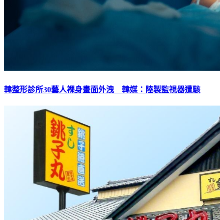
韓整形診所30藝人裸身畫面外洩 韓媒：陸製監視器遭駭