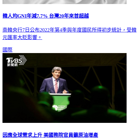
韓人均GNI年減7.7% 台灣20年來首超越
南韓央行7日公布2022年第4季與年度國民所得初步統計，受韓
元匯率大貶影響。
國際
因應全球需求上升 美國務院官員籲原油增產