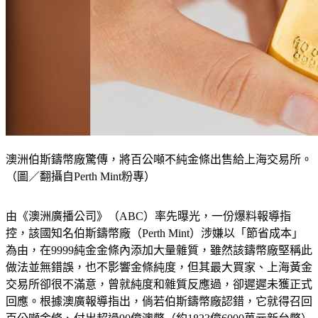
澳洲伯斯鑄幣廠驚傳，將百公噸不純金條出售給上海交易所。
（圖／翻攝自Perth Mint粉專）
由《澳洲廣播公司》（ABC）率先曝光，一份爆料報導指
控，該國知名伯斯鑄幣廠（Perth Mint）涉嫌以「節省成本」
為由，在9999純金金條內添加大量雜質，雖然該鑄幣廠堅稱此
做法並無錯誤，也不影響金條純度，但其最大買家、上海黃金
交易所卻很不滿意，曾就純度和雜質反應過，卻遲遲未獲正式
回應。根據澳廣報導指出，倘若伯斯鑄幣廠認錯，它就得召回