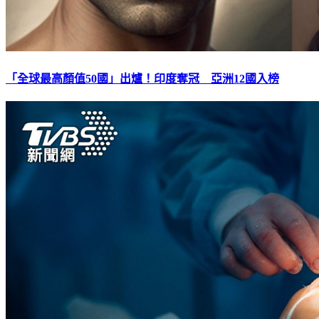
「全球最高顏值50國」出爐！印度奪冠 亞洲12國入榜