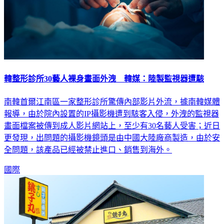
韓整形診所30藝人裸身畫面外洩 韓媒：陸製監視器遭駭
南韓首爾江南區一家整形診所驚傳內部影片外流，據南韓媒體
報導，由於院內設置的IP攝影機遭到駭客入侵，外洩的監視器
畫面檔案被傳到成人影片網站上，至少有30名藝人受害；近日
更發現，出問題的攝影機鏡頭是由中國大陸廠商製造，由於安
全問題，該產品已經被禁止進口、銷售到海外。
國際