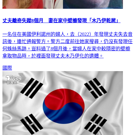
丈夫離奇失蹤8個月 妻在家中壁櫥發現「木乃伊乾屍」
一名住在美國伊利諾州的婦人，去（2022）年發現丈夫失去音
訊後，連忙通報警方。警方二度前往她家搜尋，仍沒有發現任
何蛛絲馬跡。豈料過了8個月後，當婦人在家中較隱密的壁櫥
拿取物品時，於裡面發現丈夫木乃伊化的遺體。
國際