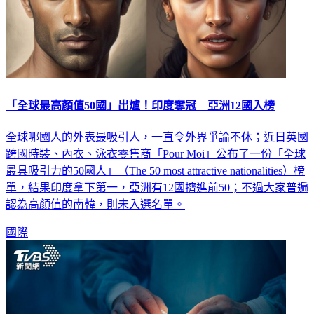
「全球最高顏值50國」出爐！印度奪冠 亞洲12國入榜
全球哪國人的外表最吸引人，一直令外界爭論不休；近日英國
跨國時裝、內衣、泳衣零售商「Pour Moi」公布了一份「全球
最具吸引力的50國人」（The 50 most attractive nationalities）榜
單，結果印度拿下第一，亞洲有12國擠進前50；不過大家普遍
認為高顏值的南韓，則未入選名單。
國際