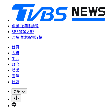
颱風白海豚動態
SBS歌謠大戰
沙拉油致癌物超標
首頁
即時
生活
政治
娛樂
國際
社會
更多