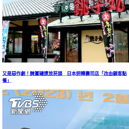
又是惡作劇！醃薑罐遭放菸頭 日本迴轉壽司店「改由顧客點
餐」