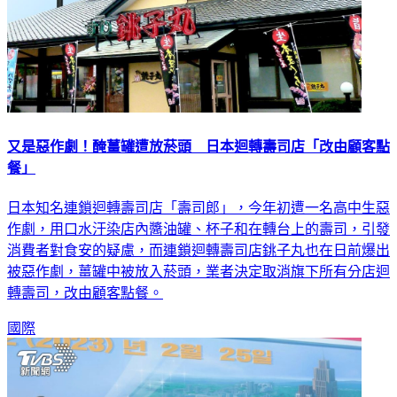
又是惡作劇！醃薑罐遭放菸頭 日本迴轉壽司店「改由顧客點
餐」
日本知名連鎖迴轉壽司店「壽司郎」，今年初遭一名高中生惡
作劇，用口水汙染店內醬油罐、杯子和在轉台上的壽司，引發
消費者對食安的疑慮，而連鎖迴轉壽司店銚子丸也在日前爆出
被惡作劇，薑罐中被放入菸頭，業者決定取消旗下所有分店迴
轉壽司，改由顧客點餐。
國際