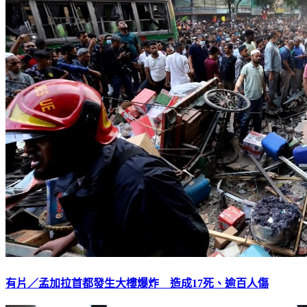
有片／孟加拉首都發生大樓爆炸 造成17死、逾百人傷