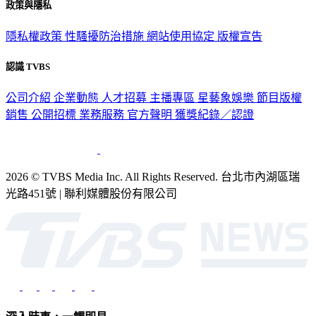
政策與隱私
隱私權政策
性騷擾防治措施
網站使用協定
版權宣告
認識 TVBS
公司介紹
企業動態
人才招募
主播專區
星藝象娛樂
節目版權
銷售
公開招標
業務服務
官方聲明
獲獎紀錄／認證
2026 © TVBS Media Inc. All Rights Reserved. 台北市內湖區瑞
光路451號 | 聯利媒體股份有限公司