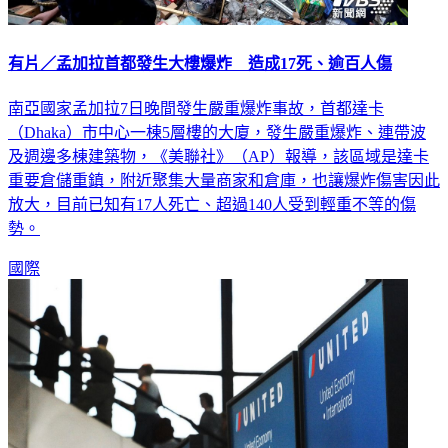
有片／孟加拉首都發生大樓爆炸 造成17死、逾百人傷
南亞國家孟加拉7日晚間發生嚴重爆炸事故，首都達卡
（Dhaka）市中心一棟5層樓的大廈，發生嚴重爆炸、連帶波
及週邊多棟建築物，《美聯社》（AP）報導，該區域是達卡
重要倉儲重鎮，附近聚集大量商家和倉庫，也讓爆炸傷害因此
放大，目前已知有17人死亡、超過140人受到輕重不等的傷
勢。
國際