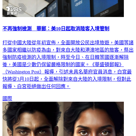
不再強制檢測 華郵：美10日起取消陸客入境管制
打從中國大陸從年初宣佈，全面開放公民出境旅遊，美國等諸
多國家相繼以防疫為由，對來自大陸和港澳地區的旅客，祭出
強制防疫檢測的入境限制，時至今日、在日韓等國逐漸解除
後，美國是少數仍保留嚴格限制的國家。《華盛頓郵報》
（Washington Post）報導，引述未具名華府官員消息，白宮最
快將從3月10日起，全面解除對來自大陸的入境限制，但對此
報導、白宮拒絕做出任何回應。
國際