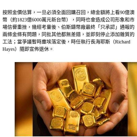
按照金價估算，一旦必須全面回購召回，總金額將上看90億澳
幣（約1823億6000萬元新台幣），同時也會造成公司形象和市
場信譽重挫，幾經考量後、伯斯鑄幣廠最終「只承認」通報的
兩條金條有問題，同批其他都無差錯，並即刻停止添加雜質的
工法；當爭議暫時塵埃落定後，時任執行長海耶斯（Richard 
Hayes）隨即宣佈退休。