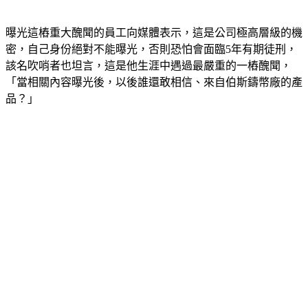
曝光這樁重大醜聞的員工向媒體表示，這是公司極高層級的機
密，自己身份絕對不能曝光，否則恐怕會面臨5年有期徒刑，
該名吹哨者也坦言，這是他生涯中遇過最嚴重的一樁醜聞，
「當相關內容曝光後，以後誰還敢相信、來自伯斯鑄幣廠的產
品？」