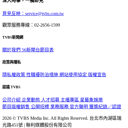
深入時事，一觸即見
意見反映：service@tvbs.com.tw
觀眾服務專線：02-2656-1599
TVBS新聞網
關於我們
56新聞台節目表
政策與隱私
隱私權政策
性騷擾防治措施
網站使用協定
版權宣告
認識 TVBS
公司介紹
企業動態
人才招募
主播專區
星藝象娛樂
節目版權銷售
公開招標
業務服務
官方聲明
獲獎紀錄／認證
2026 © TVBS Media Inc. All Rights Reserved. 台北市內湖區瑞
光路451號 | 聯利媒體股份有限公司