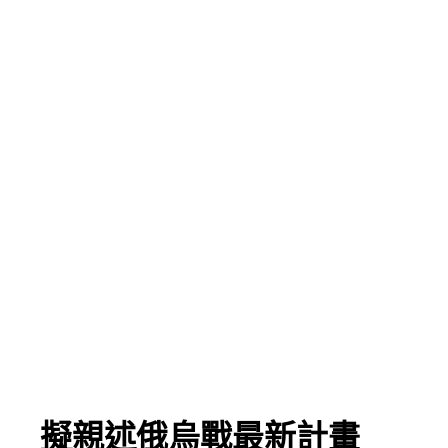
！ 擬親述俄烏戰最新計畫