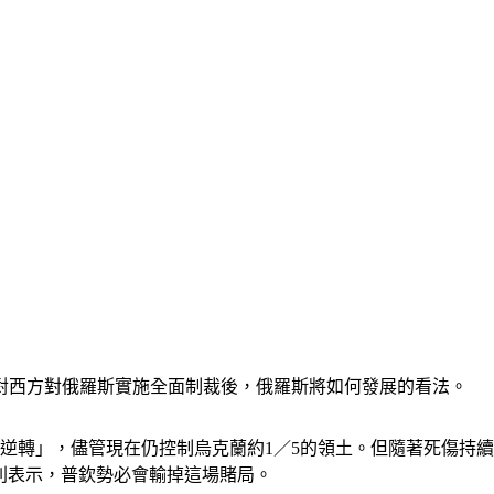
對西方對俄羅斯實施全面制裁後，俄羅斯將如何發展的看法。
逆轉」，儘管現在仍控制烏克蘭約1／5的領土。但隨著死傷持續
勢力則表示，普欽勢必會輸掉這場賭局。