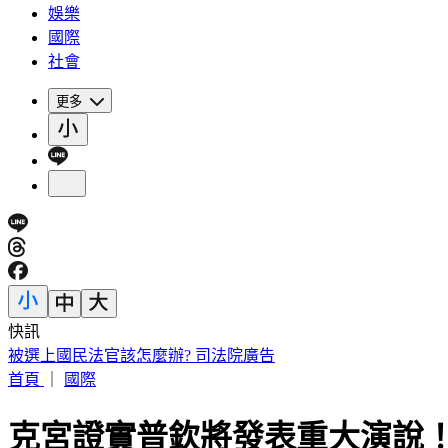
娛樂
國際
社會
更多
快訊
被選上國民法官該怎麼辦? 司法院廣告
首頁
｜
國際
克宮證實普欽將發表重大演說