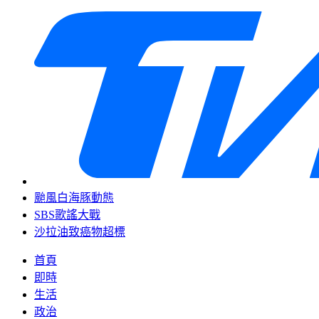
颱風白海豚動態
SBS歌謠大戰
沙拉油致癌物超標
首頁
即時
生活
政治