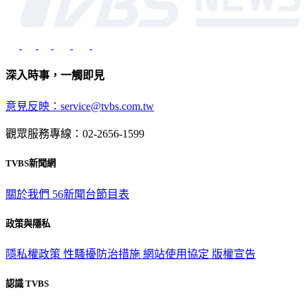
深入時事，一觸即見
意見反映：service@tvbs.com.tw
觀眾服務專線：02-2656-1599
TVBS新聞網
關於我們
56新聞台節目表
政策與隱私
隱私權政策
性騷擾防治措施
網站使用協定
版權宣告
認識 TVBS