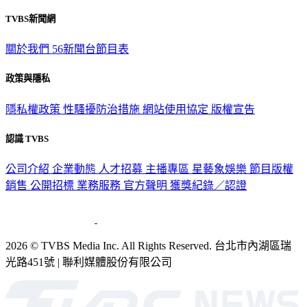
TVBS新聞網
關於我們
56新聞台節目表
政策與隱私
隱私權政策
性騷擾防治措施
網站使用協定
版權宣告
認識 TVBS
公司介紹
企業動態
人才招募
主播專區
星藝象娛樂
節目版權
銷售
公開招標
業務服務
官方聲明
獲獎紀錄／認證
2026 © TVBS Media Inc. All Rights Reserved. 台北市內湖區瑞
光路451號 | 聯利媒體股份有限公司