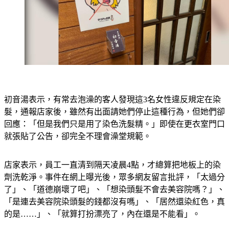
初音湯表示，有常去泡澡的客人發現這3名女性違反規定在染
髮，通報店家後，雖然有出面請她們停止這種行為，但她們卻
回應：「但是我們只是用了染色洗髮精。」即使在更衣室門口
就張貼了公告，卻完全不理會澡堂規範。
店家表示，員工一直清到隔天凌晨4點，才總算把地板上的染
劑洗乾淨。事件在網上曝光後，眾多網友留言批評，「太過分
了」、「道德崩壞了吧」、「想染頭髮不會去美容院嗎？」、
「是連去美容院染頭髮的錢都沒有嗎」、「居然還染紅色，真
的是……」、「就算打扮漂亮了，內在還是不能看」。