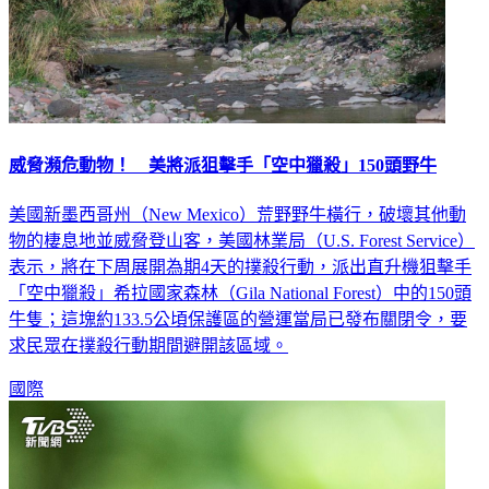
威脅瀕危動物！ 美將派狙擊手「空中獵殺」150頭野牛
美國新墨西哥州（New Mexico）荒野野牛橫行，破壞其他動
物的棲息地並威脅登山客，美國林業局（U.S. Forest Service）
表示，將在下周展開為期4天的撲殺行動，派出直升機狙擊手
「空中獵殺」希拉國家森林（Gila National Forest）中的150頭
牛隻；這塊約133.5公頃保護區的營運當局已發布關閉令，要
求民眾在撲殺行動期間避開該區域。
國際