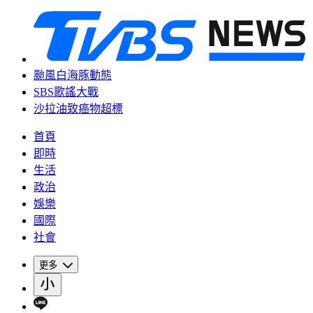
颱風白海豚動態
SBS歌謠大戰
沙拉油致癌物超標
首頁
即時
生活
政治
娛樂
國際
社會
更多