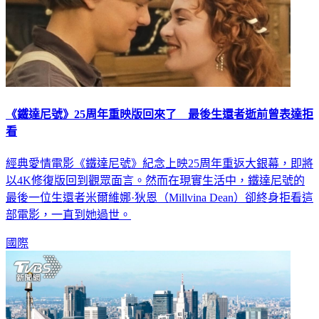
《鐵達尼號》25周年重映版回來了 最後生還者逝前曾表達拒
看
經典愛情電影《鐵達尼號》紀念上映25周年重返大銀幕，即將
以4K修復版回到觀眾面言。然而在現實生活中，鐵達尼號的
最後一位生還者米爾維娜·狄恩（Millvina Dean）卻終身拒看這
部電影，一直到她過世。
國際