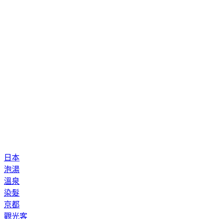
日本
泡湯
溫泉
染髮
京都
觀光客