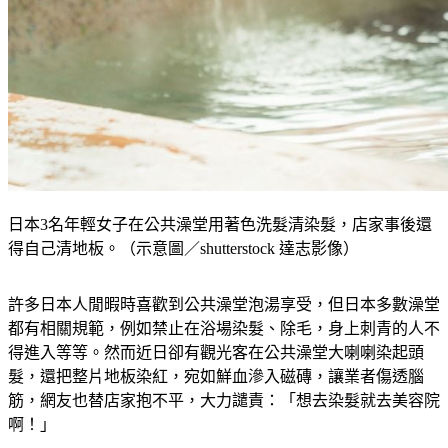
日本3名年輕女子在公共澡堂用著色洗髮清染髮，店家事後還
得自己清地板。（示意圖／shutterstock 達志影像）
許多日本人閒暇時喜歡到公共澡堂泡湯享受，但日本多數澡堂
都有相關規範，例如禁止在浴場染髮、除毛，身上刺青的人不
得進入等等。然而近日卻有觀光客在公共澡堂大喇喇染起頭
髮，還把整片地板染紅，宛如鮮血滲入磁磚，讓業者傷透腦
筋，網友也替店家抱不平，大力譴責：「想去染髮就去美容院
啊！」