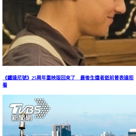
《鐵達尼號》25周年重映版回來了 最後生還者逝前曾表達拒
看