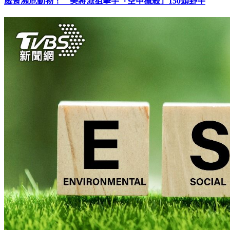
威脅瀕危動物！ 美將派狙擊手「空中獵殺」150頭野牛