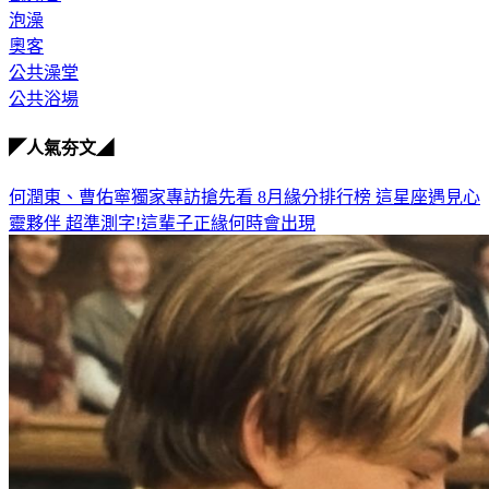
泡澡
奧客
公共澡堂
公共浴場
◤人氣夯文◢
何潤東、曹佑寧獨家專訪搶先看
8月緣分排行榜 這星座遇見心
靈夥伴
超準測字!這輩子正緣何時會出現