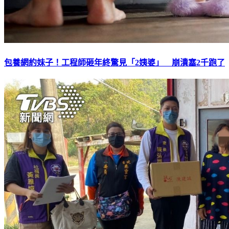
包養網約妹子！工程師砸年終驚見「2姨婆」 崩潰塞2千跑了