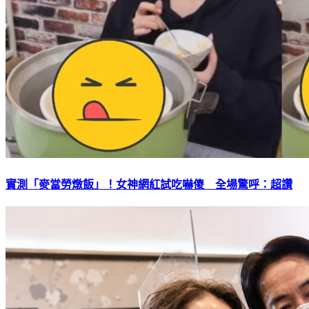
實測「麥當勞燉飯」！女神網紅試吃嚇傻 全場驚呼：超讚