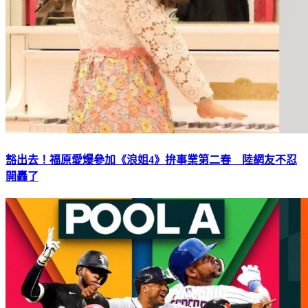
豁出去！福原愛爆參加《浪姐4》拚事業第二春 陸網友不忍
開轟了