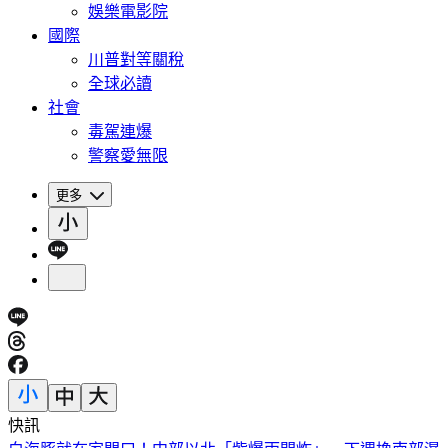
娛樂電影院
國際
川普對等關稅
全球必讀
社會
毒駕連爆
警察愛無限
更多
快訊