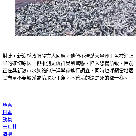
對此，新潟縣政府發言人回應，他們不清楚大量沙丁魚被沖上
岸的確切原因，但推測是魚群受到驚嚇，陷入恐慌所致，目前
正在與新瀉市水族館的海洋學家進行調查，同時也呼籲當地居
民盡量不要觸碰或拾取沙丁魚，不管活的還是死的都一樣。
地震
日本
動物
土耳其
海邊
沙灘