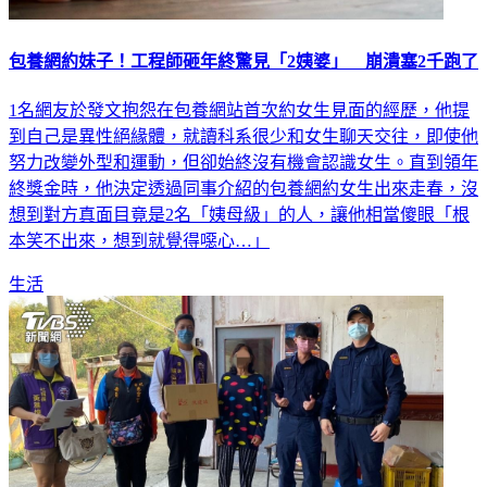
包養網約妹子！工程師砸年終驚見「2姨婆」 崩潰塞2千跑了
1名網友於發文抱怨在包養網站首次約女生見面的經歷，他提
到自己是異性絕緣體，就讀科系很少和女生聊天交往，即使他
努力改變外型和運動，但卻始終沒有機會認識女生。直到領年
終獎金時，他決定透過同事介紹的包養網約女生出來走春，沒
想到對方真面目竟是2名「姨母級」的人，讓他相當傻眼「根
本笑不出來，想到就覺得噁心…」
生活