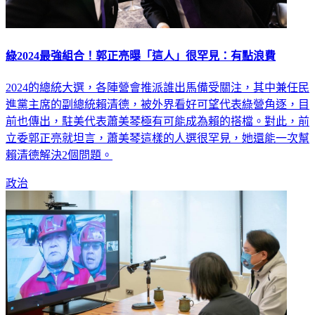
綠2024最強組合！郭正亮曝「這人」很罕見：有點浪費
2024的總統大選，各陣營會推派誰出馬備受關注，其中兼任民
進黨主席的副總統賴清德，被外界看好可望代表綠營角逐，目
前也傳出，駐美代表蕭美琴極有可能成為賴的搭檔。對此，前
立委郭正亮就坦言，蕭美琴這樣的人選很罕見，她還能一次幫
賴清德解決2個問題。
政治