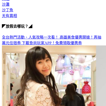
沙丁魚
天有異相
◤放假去哪玩？◢
全台熱門活動、人氣攻略一次看！
高雄美食優惠開搶！再抽
萬元住宿券
下載食尚玩家APP！免費領取優惠券