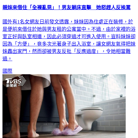
親妹來借住「全裸亂晃」！男友躺床直擊 她怒趕人反挨罵
國外有1名女網友日前發文透露，妹妹因為住處正在裝修，於
是便前來借住於她與男友租的公寓當中。不過，由於家裡的浴
室正好與臥室相連，因此必須穿過才可進入使用。豈料妹妹卻
因為「方便」，竟多次光著身子出入浴室，讓女網友氣得把妹
妹轟出家門，然而卻被男友反批「反應過度」，令她相當難
過。
國際