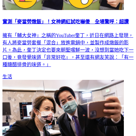
實測「麥當勞燉飯」！女神網紅試吃嚇傻 全場驚呼：超讚
擁有「輔大女神」之稱的YouTuber奎丁，近日在網路上發現，
有人將麥當勞套餐「混合」放進電鍋中，並製作成燉飯的影
片。為此，奎丁決定也要來朝聖嚐鮮一波，沒想到當她吃下一
口後，竟發覺味道「非常好吃」，甚至還有網友笑說：「有一
種糖醋排骨的味道。」
生活