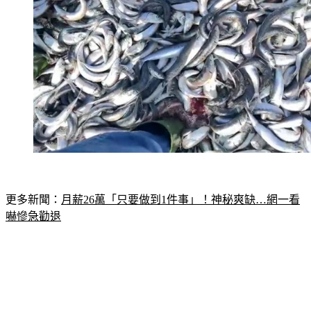
更多新聞：
月薪26萬「只要做到1件事」！神秘爽缺…網一看
嚇慘急勸退