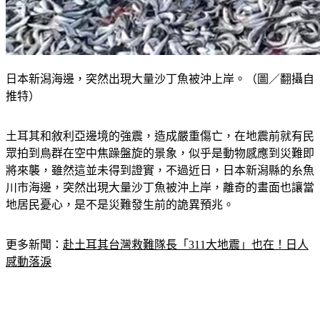
日本新潟海邊，突然出現大量沙丁魚被沖上岸。（圖／翻攝自
推特）
土耳其和敘利亞邊境的強震，造成嚴重傷亡，在地震前就有民
眾拍到鳥群在空中焦躁盤旋的景象，似乎是動物感應到災難即
將來襲，雖然這並未得到證實，不過近日，日本新潟縣的糸魚
川市海邊，突然出現大量沙丁魚被沖上岸，離奇的畫面也讓當
地居民憂心，是不是災難發生前的詭異預兆。
更多新聞：
赴土耳其台灣救難隊長「311大地震」也在！日人
感動落淚