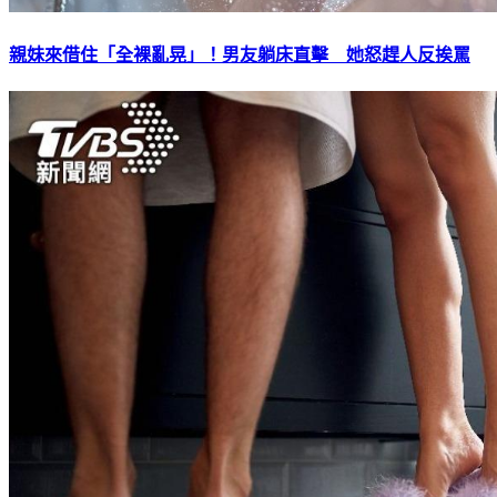
親妹來借住「全裸亂晃」！男友躺床直擊 她怒趕人反挨罵