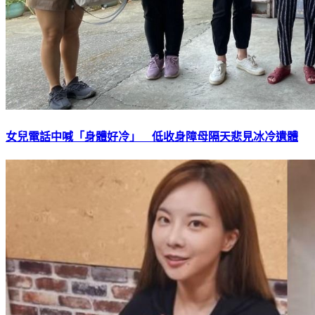
女兒電話中喊「身體好冷」 低收身障母隔天悲見冰冷遺體