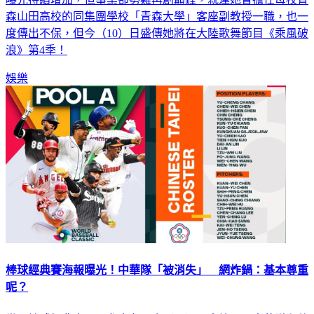
度傳出不保，但今（10）日盛傳她將在大陸歌舞節目《乘風破
浪》第4季！
娛樂
棒球經典賽海報曝光！中華隊「被消失」 網炸鍋：基本尊重
呢？
世界棒球經典賽20國參賽名單今（10）日出爐，而中華隊和荷