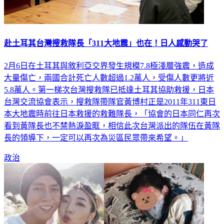
赴土耳其台灣搜救隊長「311大地震」也在！日人感動哭了
2月6日在土耳其與敘利亞交界發生規模7.8極淺層強震，造成
大量傷亡，兩國合計死亡人數超過1.2萬人，受傷人數更將近
5.8萬人。第一梯次台灣搜救隊已抵達土耳其協助救援，日本
台灣交流協會表示，搜救隊帶隊官黃博村正是2011年311東日
本大地震時前往日本救援的救難隊長，「協會的日本同仁再次
看到黃隊長也不禁熱淚盈眶，相信此次台灣派出的隊伍在黃隊
長的領導下，一定可以再次為災區民眾帶來希望。」
政治