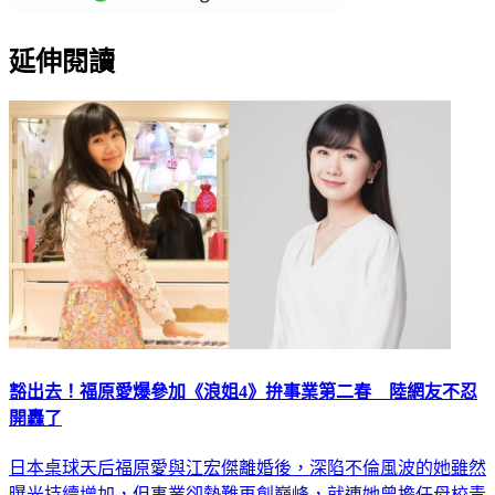
延伸閱讀
豁出去！福原愛爆參加《浪姐4》拚事業第二春 陸網友不忍
開轟了
日本桌球天后福原愛與江宏傑離婚後，深陷不倫風波的她雖然
曝光持續增加，但事業卻勢難再創巔峰，就連她曾擔任母校青
森山田高校的同集團學校「青森大學」客座副教授一職，也一