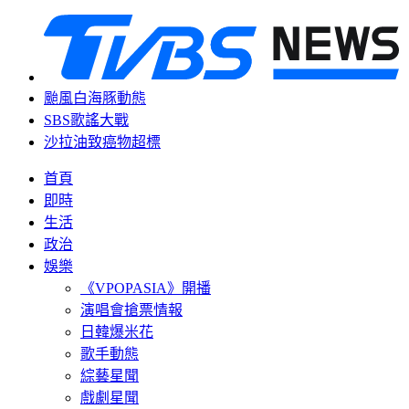
颱風白海豚動態
SBS歌謠大戰
沙拉油致癌物超標
首頁
即時
生活
政治
娛樂
《VPOPASIA》開播
演唱會搶票情報
日韓爆米花
歌手動態
綜藝星聞
戲劇星聞