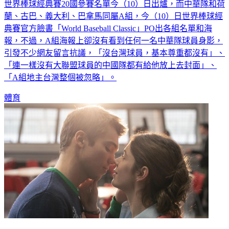
蘭、古巴、義大利、巴拿馬同屬A組，今（10）日世界棒球經
典賽官方臉書「World Baseball Classic」PO出各組名單和海
報，不過，A組海報上卻沒有看到任何一名中華隊球員身影，
引發不少網友留言抗議，「沒台灣球員，基本尊重都沒有」、
「連一樣沒有大聯盟球員的中國隊都有給他放上去封面」、
「A組地主台灣整個被忽略」。
體育
Netflix竟可用代碼搜想看的影片 「3組浪漫代碼」大公開