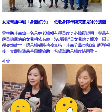
女兒電話中喊「身體好冷」 低收身障母隔天悲見冰冷遺體
雲林縣斗南鎮一名呂姓老婦領有極重度身心障礙證明，與患有
嚴重糖尿病的女兒相依為命，沒想到近日女兒說身體冷，隔天
卻突然離世，讓呂婦頓時徬徨無措，斗南分局東和派出所獲報
後，立即聯繫慈善團體協助，希望幫助呂婦度過困難。
社會