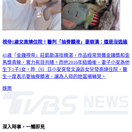
視帝1歲女高燒住院！醫判「抽脊髓液」妻崩潰：還是沒逃過
41歲「金鐘視帝」莊凱勛演技精湛，作品經常榮獲金鐘獎和金
馬獎青睞，實力有目共睹。而他2016年結婚後，妻子小安為他
生下1子1女。昨（9）日小安突發文淚訴女兒發高燒住院，醫
生一度表示要抽脊髓液，讓為人母的她當場嚇哭。
娛樂
深入時事，一觸即見