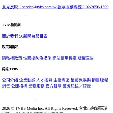
意見反映：service@tvbs.com.tw
觀眾服務專線：02-2656-1599
TVBS新聞網
關於我們
56新聞台節目表
政策與隱私
隱私權政策
性騷擾防治措施
網站使用協定
版權宣告
認識 TVBS
公司介紹
企業動態
人才招募
主播專區
星藝象娛樂
節目版權
銷售
公開招標
業務服務
官方聲明
獲獎紀錄／認證
2026 © TVBS Media Inc. All Rights Reserved. 台北市內湖區瑞
光路451號 | 聯利媒體股份有限公司