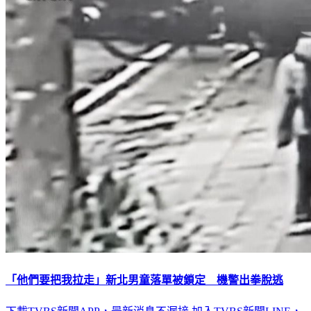
「他們要把我拉走」新北男童落單被鎖定 機警出拳脫逃