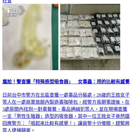
社會
尷尬！警查獲「特殊造型吸食器」 女毒蟲：用的比較有感覺
日前台中市警方在北區查獲一處毒品分裝處，28歲的王姓女子
等人在一處商業旅館內製造毒咖啡包，經警方長期蒐證後，在
3處房間內找到一對毒鴛鴦、毒品通緝犯等人，並在現場查獲
一支「男性生殖器」造型的吸食器，其中一位王姓女子竟然還
回應警方：「吸起來比較有感覺！」讓員警十分傻眼，趕緊將
眾人逮捕歸案。