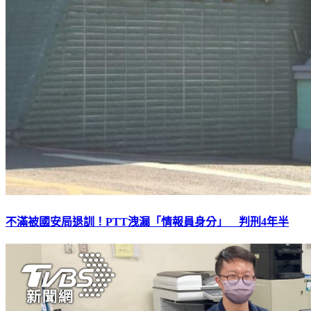
不滿被國安局退訓！PTT洩漏「情報員身分」 判刑4年半