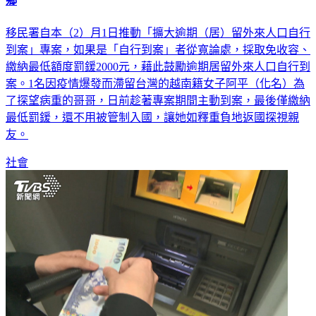
鄉
移民署自本（2）月1日推動「擴大逾期（居）留外來人口自行
到案」專案，如果是「自行到案」者從寬論處，採取免收容、
繳納最低額度罰鍰2000元，藉此鼓勵逾期居留外來人口自行到
案。1名因疫情爆發而滯留台灣的越南籍女子阿平（化名）為
了探望病重的哥哥，日前趁著專案期間主動到案，最後僅繳納
最低罰鍰，還不用被管制入國，讓她如釋重負地返國探視親
友。
社會