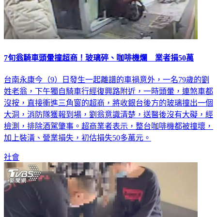
7旬翁騎車頭暈撞超商！玻璃碎、咖啡機爛 業者損50萬
台南永康今（9）日發生一起離譜的車禍意外，一名79歲的劉
姓老翁，下午獨自騎車行經復興路附近，一時頭暈，連煞車都
沒按，直接衝進三角窗的超商，將收銀台後方的玻璃撞出一個
大洞，消防隊獲報到場，劉翁意識清楚，送醫後沒有大礙，經
檢測，排除酒駕肇事。超商業者表示，整台咖啡機都被撞壞，
加上裝潢、營業損失，初估損失50多萬元。
社會