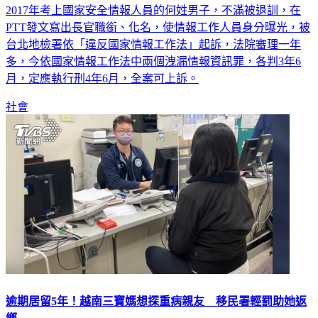
2017年考上國家安全情報人員的何姓男子，不滿被退訓，在
PTT發文寫出長官職銜、化名，使情報工作人員身分曝光，被
台北地檢署依「違反國家情報工作法」起訴，法院審理一年
多，今依國家情報工作法中兩個洩漏情報資訊罪，各判3年6
月，定應執行刑4年6月，全案可上訴。
社會
逾期居留5年！越南三寶媽想探重病親友 移民署輕罰助她返