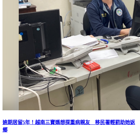
逾期居留5年！越南三寶媽想探重病親友 移民署輕罰助她返
鄉