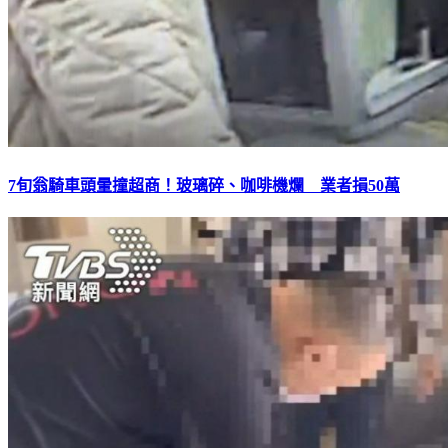
7旬翁騎車頭暈撞超商！玻璃碎、咖啡機爛 業者損50萬