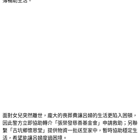
薄補助生活。
面對女兒突然離世，龐大的喪葬費讓呂婦的生活更陷入困頓，
因此警方立即協助轉介「張榮發慈善基金會」申請救助；另聯
繫「古坑鄉懷恩堂」提供物資一批送至家中，暫時協助穩定生
活，希望能讓呂婦度過困境。