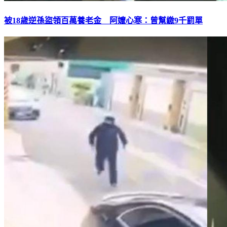
被18歲逆孫盜領百萬養老金 阿嬤心寒：曾幫繳9千罰單