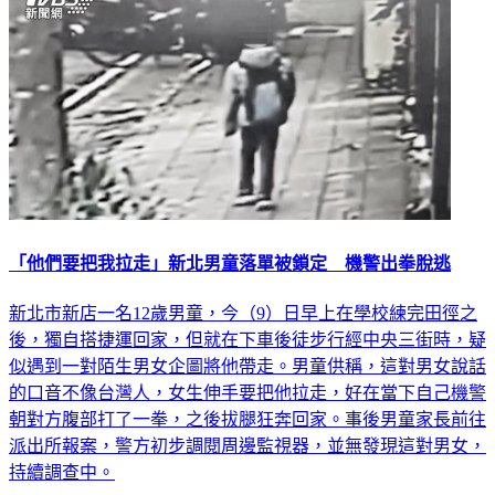
「他們要把我拉走」新北男童落單被鎖定 機警出拳脫逃
新北市新店一名12歲男童，今（9）日早上在學校練完田徑之
後，獨自搭捷運回家，但就在下車後徒步行經中央三街時，疑
似遇到一對陌生男女企圖將他帶走。男童供稱，這對男女說話
的口音不像台灣人，女生伸手要把他拉走，好在當下自己機警
朝對方腹部打了一拳，之後拔腿狂奔回家。事後男童家長前往
派出所報案，警方初步調閱周邊監視器，並無發現這對男女，
持續調查中。