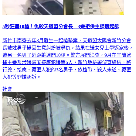
5秒狂轟10槍！仇殺天道盟分會長 3嫌拒供主謀遭起訴
新竹市南寮去年8月發生一起槍擊案，天道盟太陽會新竹分會
長戴姓男子疑因生意糾紛被尋仇，結果在送女兒上學返家後，
遭另一名男子近距離連開10槍。警方展開追查，9月在宜蘭逮
捕主嫌及涉嫌藏匿接應犯嫌等6人，新竹地檢署偵查終結，將
行兇、接應、藏匿人犯的3名男子，依槍砲、殺人未遂、藏匿
人犯等罪嫌起訴。
社會