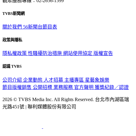
觀眾服務專線：02-2656-1599
TVBS新聞網
關於我們
56新聞台節目表
政策與隱私
隱私權政策
性騷擾防治措施
網站使用協定
版權宣告
認識 TVBS
公司介紹
企業動態
人才招募
主播專區
星藝象娛樂
節目版權銷售
公開招標
業務服務
官方聲明
獲獎紀錄／認證
2026 © TVBS Media Inc. All Rights Reserved. 台北市內湖區瑞
光路451號 | 聯利媒體股份有限公司