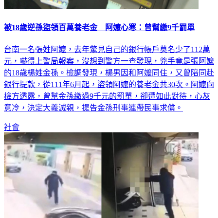
被18歲逆孫盜領百萬養老金 阿嬤心寒：曾幫繳9千罰單
台南一名張姓阿嬤，去年驚見自己的銀行帳戶莫名少了112萬
元，嚇得上警局報案，沒想到警方一查發現，兇手竟是張阿嬤
的18歲楊姓金孫。檢調發現，楊男因和阿嬤同住，又曾陪同赴
銀行提款，從111年6月起，盜領阿嬤的養老金共30次。阿嬤向
檢方透露，曾幫金孫繳過9千元的罰單，卻遭如此對待，心灰
意冷，決定大義滅親，提告金孫刑事連帶民事求償。
社會