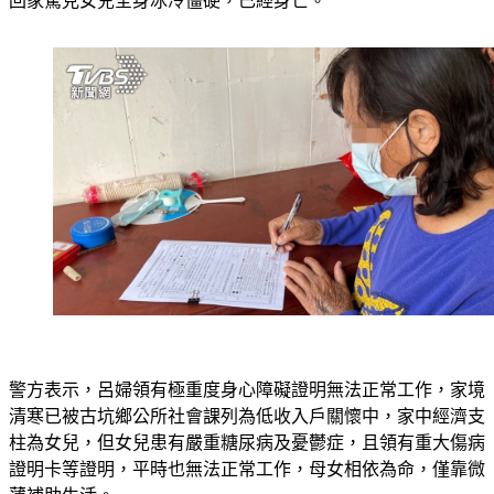
回家驚見女兒全身冰冷僵硬，已經身亡。
警方表示，呂婦領有極重度身心障礙證明無法正常工作，家境
清寒已被古坑鄉公所社會課列為低收入戶關懷中，家中經濟支
柱為女兒，但女兒患有嚴重糖尿病及憂鬱症，且領有重大傷病
證明卡等證明，平時也無法正常工作，母女相依為命，僅靠微