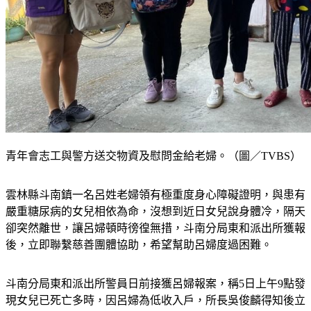
青年會志工與警方送交物資及慰問金給老婦。（圖／TVBS）
雲林縣斗南鎮一名呂姓老婦領有極重度身心障礙證明，與患有
嚴重糖尿病的女兒相依為命，沒想到近日女兒說身體冷，隔天
卻突然離世，讓呂婦頓時徬徨無措，斗南分局東和派出所獲報
後，立即聯繫慈善團體協助，希望幫助呂婦度過困難。
斗南分局東和派出所警員日前接獲呂婦報案，稱5日上午9點發
現女兒已死亡多時，因呂婦為低收入戶，所長吳俊麟得知後立