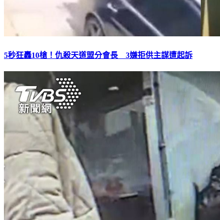
5秒狂轟10槍！仇殺天道盟分會長 3嫌拒供主謀遭起訴