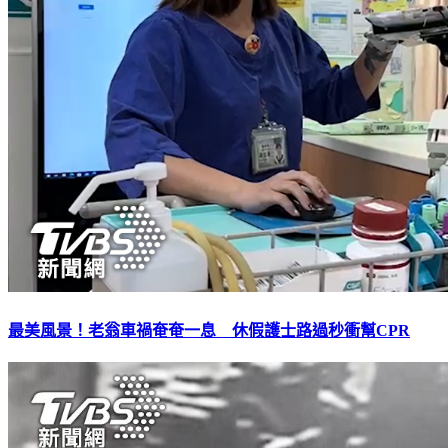
最美風景！老翁車禍奄奄一息 休假護士路過秒衝幫CPR