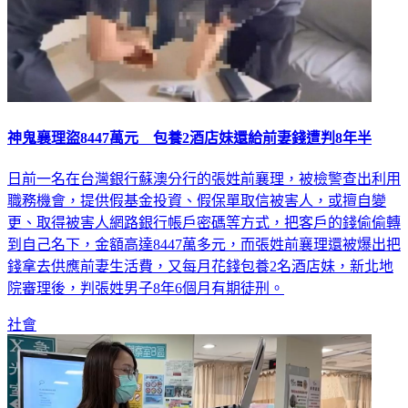
神鬼襄理盜8447萬元 包養2酒店妹還給前妻錢遭判8年半
日前一名在台灣銀行蘇澳分行的張姓前襄理，被檢警查出利用
職務機會，提供假基金投資、假保單取信被害人，或擅自變
更、取得被害人網路銀行帳戶密碼等方式，把客戶的錢偷偷轉
到自己名下，金額高達8447萬多元，而張姓前襄理還被爆出把
錢拿去供應前妻生活費，又每月花錢包養2名酒店妹，新北地
院審理後，判張姓男子8年6個月有期徒刑。
社會