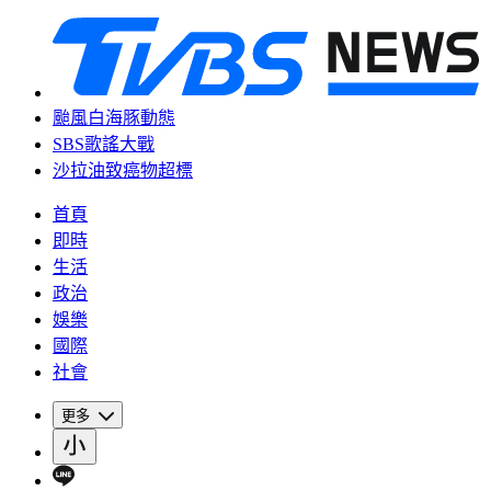
颱風白海豚動態
SBS歌謠大戰
沙拉油致癌物超標
首頁
即時
生活
政治
娛樂
國際
社會
更多