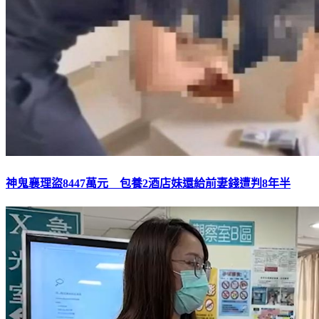
神鬼襄理盜8447萬元 包養2酒店妹還給前妻錢遭判8年半