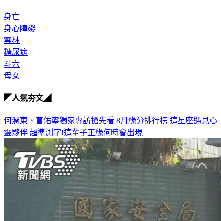
身亡
身心障礙
雲林
糖尿病
斗六
母女
◤人氣夯文◢
何潤東、曹佑寧獨家專訪搶先看
8月緣分排行榜 這星座遇見心
靈夥伴
超準測字!這輩子正緣何時會出現