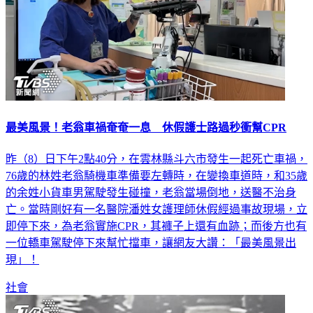
最美風景！老翁車禍奄奄一息 休假護士路過秒衝幫CPR
昨（8）日下午2點40分，在雲林縣斗六市發生一起死亡車禍，
76歲的林姓老翁騎機車準備要左轉時，在變換車道時，和35歲
的余姓小貨車男駕駛發生碰撞，老翁當場倒地，送醫不治身
亡。當時剛好有一名醫院潘姓女護理師休假經過事故現場，立
即停下來，為老翁實施CPR，其褲子上還有血跡；而後方也有
一位轎車駕駛停下來幫忙擋車，讓網友大讚：「最美風景出
現」！
社會