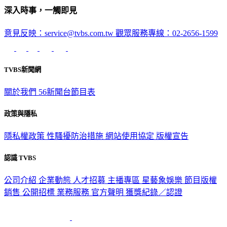
深入時事，一觸即見
意見反映：service@tvbs.com.tw
觀眾服務專線：02-2656-1599
TVBS新聞網
關於我們
56新聞台節目表
政策與隱私
隱私權政策
性騷擾防治措施
網站使用協定
版權宣告
認識 TVBS
公司介紹
企業動態
人才招募
主播專區
星藝象娛樂
節目版權
銷售
公開招標
業務服務
官方聲明
獲獎紀錄／認證