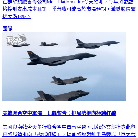
社群龍頭臉書母公司Meta Platforms Inc今天預測，今年將更嚴
格控制支出成本且第一季營收可能高於市場預期，激勵股價盤
後大漲19%。
國際
美韓聯合空中軍演 北韓警告：把局勢推向極端紅線
美國與南韓今天舉行聯合空中軍事演習，北韓外交部指責此舉
已將局勢推向「極端紅線」，揚言將讓朝鮮半島變成「巨大戰