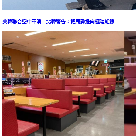
美韓聯合空中軍演 北韓警告：把局勢推向極端紅線