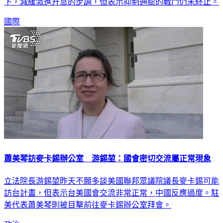
下，減緩激進升息的步調，但表示抑制通膨的戰鬥仍未終止。
國際
蕭美琴訪麥卡錫辦公室 游錫堃：國會密切交流屬正常現象
立法院長游錫堃昨天不願多談美國聯邦眾議院議長麥卡錫可能
訪台計畫，但表示台美國會交流非常正常，中國反應過度。駐
美代表蕭美琴則被目擊前往麥卡錫辦公室拜會。