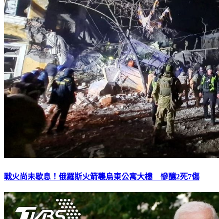
戰火尚未歇息！俄羅斯火箭襲烏東公寓大樓 慘釀2死7傷