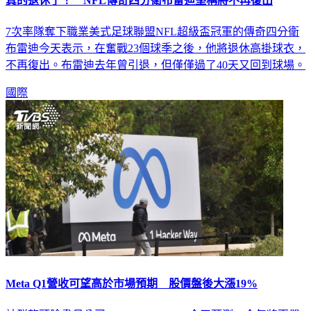
真的退休了！ NFL傳奇四分衛布雷迪堅稱將不再復出
7次率隊奪下職業美式足球聯盟NFL超級盃冠軍的傳奇四分衛
布雷迪今天表示，在奮戰23個球季之後，他將退休高掛球衣，
不再復出。布雷迪去年曾引退，但僅僅過了40天又回到球場。
國際
Meta Q1營收可望高於市場預期 股價盤後大漲19%