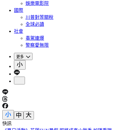
娛樂電影院
國際
川普對等關稅
全球必讀
社會
毒駕連爆
警察愛無限
更多
快訊