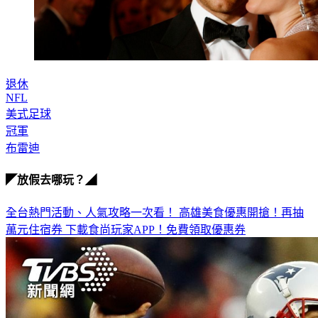
退休
NFL
美式足球
冠軍
布雷迪
◤放假去哪玩？◢
全台熱門活動、人氣攻略一次看！
高雄美食優惠開搶！再抽
萬元住宿券
下載食尚玩家APP！免費領取優惠券