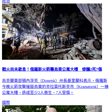
政治
戰火尚未歇息！俄羅斯火箭襲烏東公寓大樓 慘釀2死7傷
烏克蘭東部頓內茨克（Donetsk）州長基里蘭科表示，俄羅斯
今晚火箭攻擊摧毀烏東的克拉莫托斯克市（Kramatorsk）一棟
公寓大樓，造成至少2人喪生，7人受傷。
國際