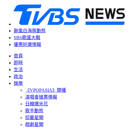
颱風白海豚動態
SBS歌謠大戰
優惠好康情報
首頁
即時
生活
政治
娛樂
《VPOPASIA》開播
演唱會搶票情報
日韓爆米花
歌手動態
綜藝星聞
戲劇星聞