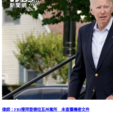
律師：FBI搜拜登德拉瓦州寓所 未查獲機密文件