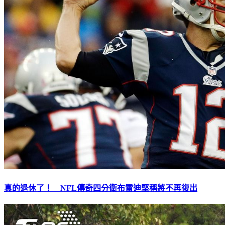
真的退休了！ NFL傳奇四分衛布雷迪堅稱將不再復出