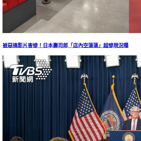
被惡搞影片害慘！日本壽司郎「店內空蕩蕩」超慘現況曝