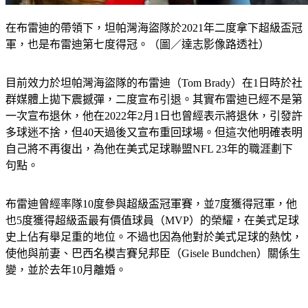
在布雷迪的帶領下，坦帕灣海盜隊於2021年二度拿下超級盃冠
軍，也是布雷迪第七度得冠。（圖／達志影像路透社）
目前效力於坦帕灣海盜隊的布雷迪（Tom Brady）在1日時於社
群媒體上拋下震撼彈，二度宣布引退。其實布雷迪已經不是第
一次宣布退休，他在2022年2月1日也曾經表示將退休，引發許
多球迷不捨，但40天過後又宣布重回球場。但這次他明確表明
自己將不再復出，為他在美式足球聯盟NFL 23年的職涯劃下
句點。
布雷迪曾經率隊10度參與超級盃冠軍賽，並7度獲得冠軍，他
也5度獲得超級盃最有價值球員（MVP）的榮耀，在美式足球
史上佔有舉足重的地位。不過也因為他對於美式足球的熱忱，
使他與前妻、巴西名模吉賽兒邦臣（Gisele Bundchen）關係生
變，並於去年10月離婚。