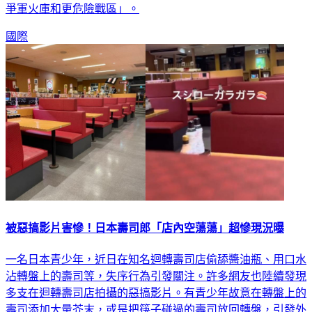
爭軍火庫和更危險戰區」。
國際
被惡搞影片害慘！日本壽司郎「店內空蕩蕩」超慘現況曝
一名日本青少年，近日在知名迴轉壽司店偷舔醬油瓶、用口水
沾轉盤上的壽司等，失序行為引發關注。許多網友也陸續發現
多支在迴轉壽司店拍攝的惡搞影片。有青少年故意在轉盤上的
壽司添加大量芥末，或是把筷子碰過的壽司放回轉盤，引發外