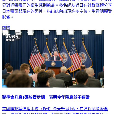
界對迴轉壽司的衛生感到擔憂。多名網友近日在社群媒體分享
日本壽司郎現在的照片，指出店內出現許多空位，生意明顯受
影響。
國際
聯準會升息1碼放緩步調 表明今年降息並不適當
美國聯邦準備理事會（Fed）今天升息1碼，在通貨膨脹降溫