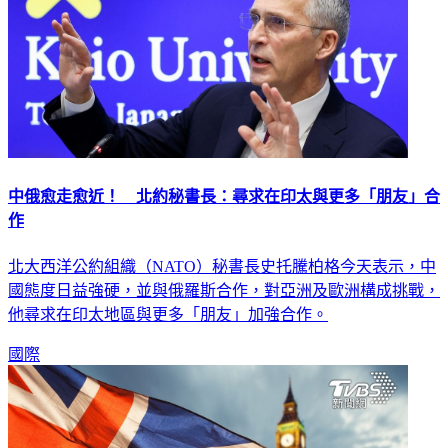
中俄愈走愈近！ 北約秘書長：尋求在印太與更多「朋友」合
作
北大西洋公約組織（NATO）秘書長史托騰柏格今天表示，中
國態度日益強硬，並與俄羅斯合作，對亞洲及歐洲構成挑戰，
他尋求在印太地區與更多「朋友」加強合作。
國際