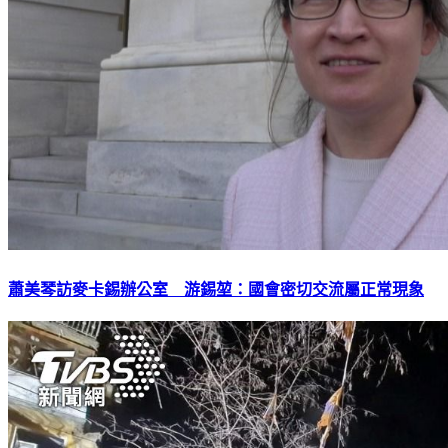
蕭美琴訪麥卡錫辦公室 游錫堃：國會密切交流屬正常現象