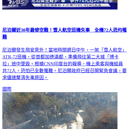
尼泊爾近30年最慘空難！雪人航空班機失事 全機72人恐均罹
難
尼泊爾發生飛安意外！當地時間週日中午，一架「雪人航空」
ATR-72班機，從首都加德滿都，準備飛往第二大城「博卡
拉」途中墜毀。根據CNN印度台的報導，機上乘客與機組員
共72人，恐怕已全數罹難。尼泊爾政府已經召開緊急會議，要
求儘速釐清失事原因。
國際