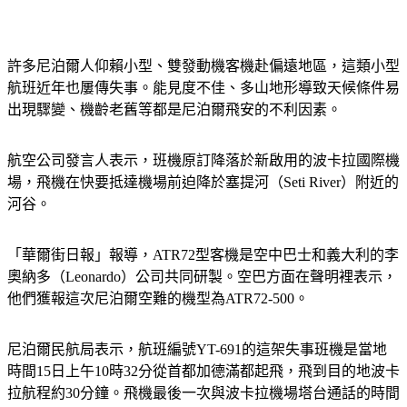
許多尼泊爾人仰賴小型、雙發動機客機赴偏遠地區，這類小型
航班近年也屢傳失事。能見度不佳、多山地形導致天候條件易
出現驟變、機齡老舊等都是尼泊爾飛安的不利因素。
航空公司發言人表示，班機原訂降落於新啟用的波卡拉國際機
場，飛機在快要抵達機場前迫降於塞提河（Seti River）附近的
河谷。
「華爾街日報」報導，ATR72型客機是空中巴士和義大利的李
奧納多（Leonardo）公司共同研製。空巴方面在聲明裡表示，
他們獲報這次尼泊爾空難的機型為ATR72-500。
尼泊爾民航局表示，航班編號YT-691的這架失事班機是當地
時間15日上午10時32分從首都加德滿都起飛，飛到目的地波卡
拉航程約30分鐘。飛機最後一次與波卡拉機場塔台通話的時間