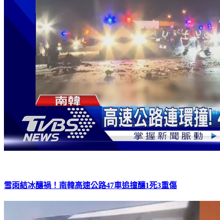
雪雨結冰釀禍！南韓高速公路47車追撞釀1死3重傷