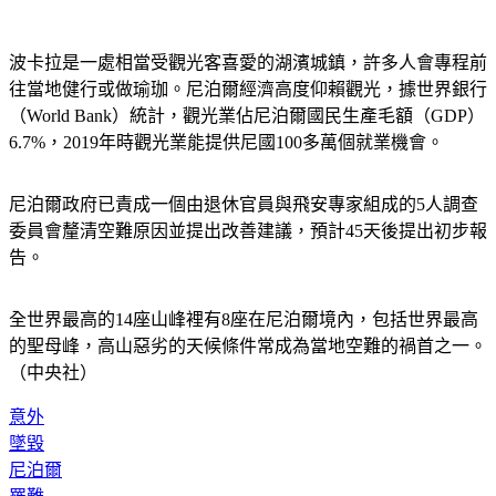
波卡拉是一處相當受觀光客喜愛的湖濱城鎮，許多人會專程前
往當地健行或做瑜珈。尼泊爾經濟高度仰賴觀光，據世界銀行
（World Bank）統計，觀光業佔尼泊爾國民生產毛額（GDP）
6.7%，2019年時觀光業能提供尼國100多萬個就業機會。
尼泊爾政府已責成一個由退休官員與飛安專家組成的5人調查
委員會釐清空難原因並提出改善建議，預計45天後提出初步報
告。
全世界最高的14座山峰裡有8座在尼泊爾境內，包括世界最高
的聖母峰，高山惡劣的天候條件常成為當地空難的禍首之一。
（中央社）
意外
墜毀
尼泊爾