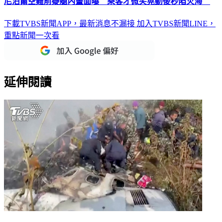
尼泊爾空難前疑艙內畫面曝 乘客才微笑晃動後秒陷火海
下載TVBS新聞APP，最新消息不漏接
加入TVBS新聞LINE，
重點新聞一次看
延伸閱讀