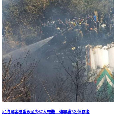
尼泊爾客機墜毀至少67人罹難 傳尋獲2名倖存者