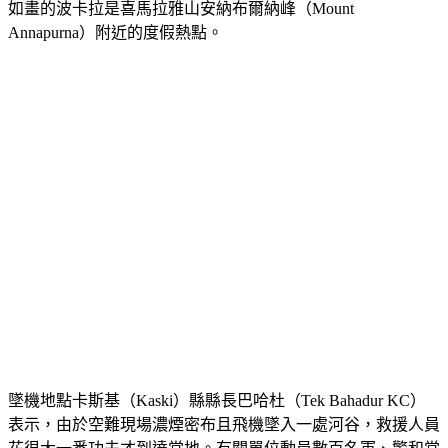
如畫的波卡拉是喜馬拉雅山安納布爾納峰（Mount 
Annapurna）附近的度假熱點。
墜機地點卡斯基（Kaski）縣縣長巴哈杜（Tek Bahadur KC）
表示，由於空難現場濃煙密布且飛機墜入一處河谷，救援人員