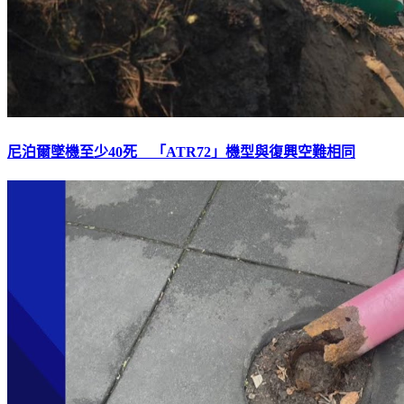
尼泊爾墜機至少40死 「ATR72」機型與復興空難相同