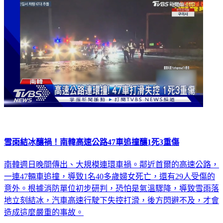
雪雨結冰釀禍！南韓高速公路47車追撞釀1死3重傷
南韓週日晚間傳出、大規模連環車禍。鄰近首爾的高速公路，
一連47輛車追撞，導致1名40多歲婦女死亡，還有29人受傷的
意外。根據消防單位初步研判，恐怕是氣溫驟降，導致雪雨落
地立刻結冰，汽車高速行駛下失控打滑，後方閃避不及，才會
造成這麼嚴重的事故。