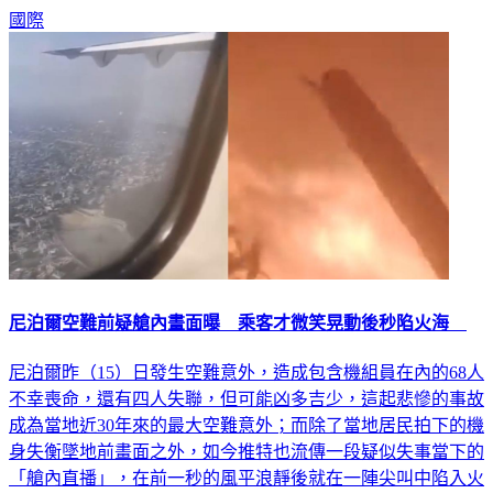
國際
尼泊爾空難前疑艙內畫面曝 乘客才微笑晃動後秒陷火海
尼泊爾昨（15）日發生空難意外，造成包含機組員在內的68人
不幸喪命，還有四人失聯，但可能凶多吉少，這起悲慘的事故
成為當地近30年來的最大空難意外；而除了當地居民拍下的機
身失衡墜地前畫面之外，如今推特也流傳一段疑似失事當下的
「艙內直播」，在前一秒的風平浪靜後就在一陣尖叫中陷入火