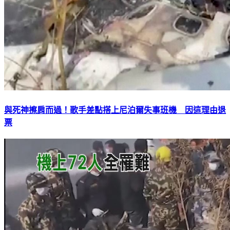
與死神擦肩而過！歌手差點搭上尼泊爾失事班機 因這理由退
票