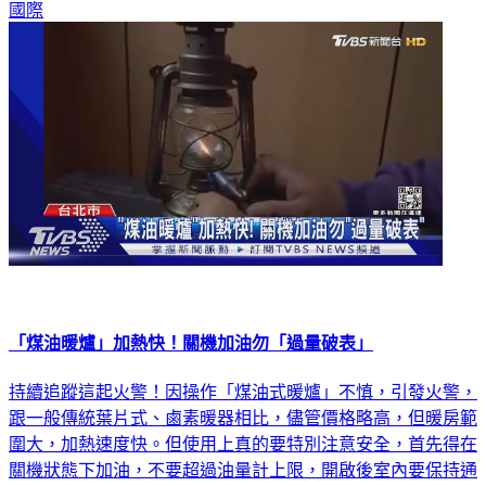
國際
「煤油暖爐」加熱快！關機加油勿「過量破表」
持續追蹤這起火警！因操作「煤油式暖爐」不慎，引發火警，
跟一般傳統葉片式、鹵素暖器相比，儘管價格略高，但暖房範
圍大，加熱速度快。但使用上真的要特別注意安全，首先得在
關機狀態下加油，不要超過油量計上限，開啟後室內要保持通