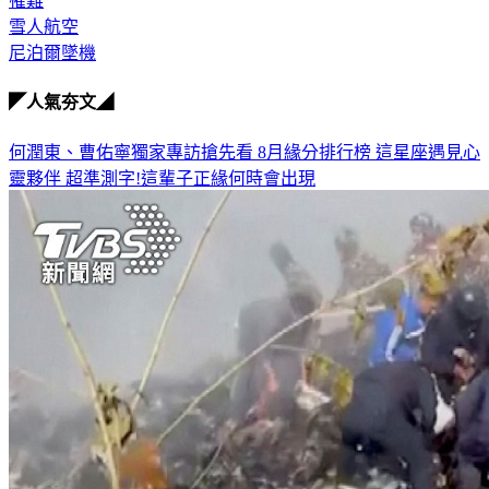
罹難
雪人航空
尼泊爾墜機
◤人氣夯文◢
何潤東、曹佑寧獨家專訪搶先看
8月緣分排行榜 這星座遇見心
靈夥伴
超準測字!這輩子正緣何時會出現