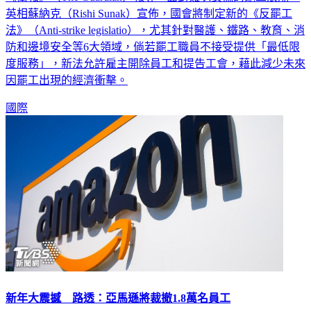
英相蘇納克（Rishi Sunak）宣佈，國會將制定新的《反罷工
法》（Anti-strike legislatio），尤其針對醫護、鐵路、教育、消
防和邊境安全等6大領域，倘若罷工職員不接受提供「最低限
度服務」，新法允許雇主開除員工和提告工會，藉此減少未來
因罷工出現的經濟衝擊。
國際
新年大震撼 路透：亞馬遜將裁撤1.8萬名員工