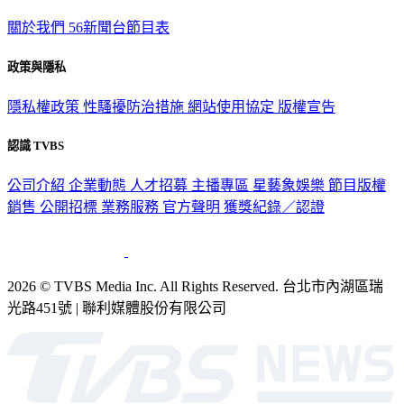
關於我們
56新聞台節目表
政策與隱私
隱私權政策
性騷擾防治措施
網站使用協定
版權宣告
認識 TVBS
公司介紹
企業動態
人才招募
主播專區
星藝象娛樂
節目版權
銷售
公開招標
業務服務
官方聲明
獲獎紀錄／認證
2026 © TVBS Media Inc. All Rights Reserved. 台北市內湖區瑞
光路451號 | 聯利媒體股份有限公司