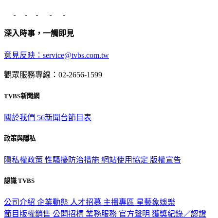
深入時事，一觸即見
意見反映：service@tvbs.com.tw
觀眾服務專線：02-2656-1599
TVBS新聞網
關於我們
56新聞台節目表
政策與隱私
隱私權政策
性騷擾防治措施
網站使用協定
版權宣告
認識 TVBS
公司介紹
企業動態
人才招募
主播專區
星藝象娛樂
節目版權銷售
公開招標
業務服務
官方聲明
獲獎紀錄／認證