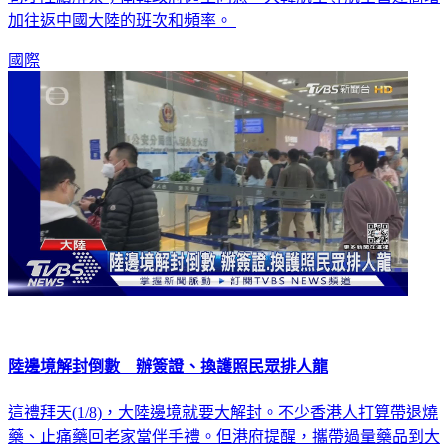
加往返中國大陸的班次和頻率。
國際
陸邊境解封倒數 辦簽證、換護照民眾排人龍
這禮拜天(1/8)，大陸邊境就要大解封。不少香港人打算帶退燒
藥、止痛藥回老家當伴手禮。但港府提醒，攜帶過量藥品到大