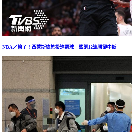
NBA／糗了！西蒙斯終於投進罰球 籃網12連勝卻中斷