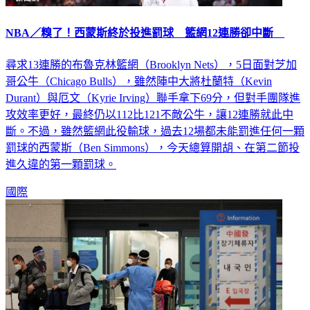
NBA／糗了！西蒙斯終於投進罰球 籃網12連勝卻中斷
尋求13連勝的布魯克林籃網（Brooklyn Nets），5日面對芝加
哥公牛（Chicago Bulls），雖然陣中大將杜蘭特（Kevin
Durant）與厄文（Kyrie Irving）聯手拿下69分，但對手團隊進
攻效率更好，最終仍以112比121不敵公牛，讓12連勝就此中
斷。不過，雖然籃網此役輸球，過去12場都未能罰進任何一顆
罰球的西蒙斯（Ben Simmons），今天總算開胡、在第二節投
進久違的第一顆罰球。
國際