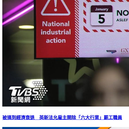
被搞到經濟衰退 英新法允雇主開除「六大行業」罷工職員