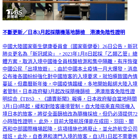
不斷更新／日本3月起採隨機落地篩檢 港澳免陰性證明
中國大陸國家衛生健康委員會（國家衛健委）26日公告，新冠
肺炎更名為「新冠感染」，2023年1月8日起採「乙類乙管」總
體方案，取消入境中國後全員核酸檢測和集中隔離，有序恢復
中國公民「出境旅遊」；由於中國本土疫情一月大爆發，消息
公布後各國紛紛強化對中國旅客的入境要求，就怕導致國內情
蔓延，但農曆新年後，中國疫情趨緩，多地開始鬆綁大陸入境
者管制。日本政府擬3月起改採隨機篩檢 港澳旅客免陰性證
明綜合《TBS》、《讀賣新聞》報導，日本政府擬自當地時間
3月1日0時起，緩和對陸客邊境管制。自大陸搭乘直飛班機入
境日本的旅客，將從全面篩檢改為隨機採檢，但仍必須提供72
小時陰性證明。 此外，目前大陸航班僅能在成田、羽田、關
西和中部國際機場起降，這項措施也將廢止，並允許航空公司
增班。此外，自香港和澳門入境的旅客，自3月1日起不需要進