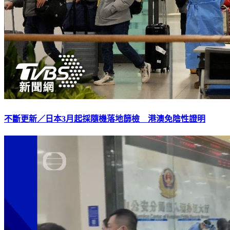
不斷更新／日本3月起採隨機落地篩檢 港澳免陰性證明