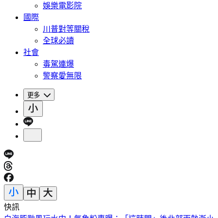
娛樂電影院
國際
川普對等關稅
全球必讀
社會
毒駕連爆
警察愛無限
更多
快訊