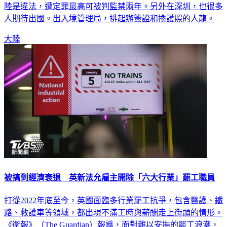
陸是違法，遭定罪最高可被判監禁兩年。另外在深圳，也很多
人期待出國。出入境管理局，排起辦簽證和換護照的人龍。
大陸
被搞到經濟衰退 英新法允雇主開除「六大行業」罷工職員
打從2022年底至今，英國面臨多行業罷工抗爭，包含醫護、鐵
路、救護車等領域，都出現不滿工時與薪酬走上街頭的情形。
《衛報》（The Guardian）報導，面對難以安撫的罷工浪潮，