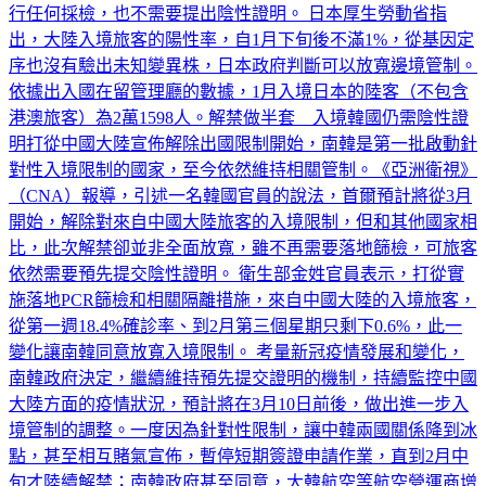
行任何採檢，也不需要提出陰性證明。 日本厚生勞動省指
出，大陸入境旅客的陽性率，自1月下旬後不滿1%，從基因定
序也沒有驗出未知變異株，日本政府判斷可以放寬邊境管制。
依據出入國在留管理廳的數據，1月入境日本的陸客（不包含
港澳旅客）為2萬1598人。解禁做半套 入境韓國仍需陰性證
明打從中國大陸宣佈解除出國限制開始，南韓是第一批啟動針
對性入境限制的國家，至今依然維持相關管制。《亞洲衛視》
（CNA）報導，引述一名韓國官員的說法，首爾預計將從3月
開始，解除對來自中國大陸旅客的入境限制，但和其他國家相
比，此次解禁卻並非全面放寬，雖不再需要落地篩檢，可旅客
依然需要預先提交陰性證明。 衛生部金姓官員表示，打從實
施落地PCR篩檢和相關隔離措施，來自中國大陸的入境旅客，
從第一週18.4%確診率、到2月第三個星期只剩下0.6%，此一
變化讓南韓同意放寬入境限制。 考量新冠疫情發展和變化，
南韓政府決定，繼續維持預先提交證明的機制，持續監控中國
大陸方面的疫情狀況，預計將在3月10日前後，做出進一步入
境管制的調整。一度因為針對性限制，讓中韓兩國關係降到冰
點，甚至相互賭氣宣佈，暫停短期簽證申請作業，直到2月中
旬才陸續解禁；南韓政府甚至同意，大韓航空等航空營運商增