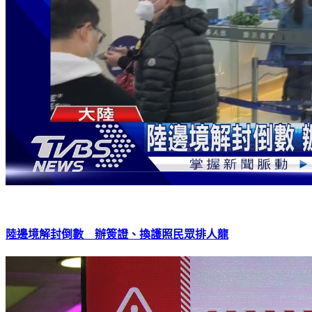
陸邊境解封倒數 辦簽證、換護照民眾排人龍