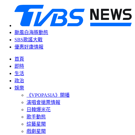
颱風白海豚動態
SBS歌謠大戰
優惠好康情報
首頁
即時
生活
政治
娛樂
《VPOPASIA》開播
演唱會搶票情報
日韓爆米花
歌手動態
綜藝星聞
戲劇星聞