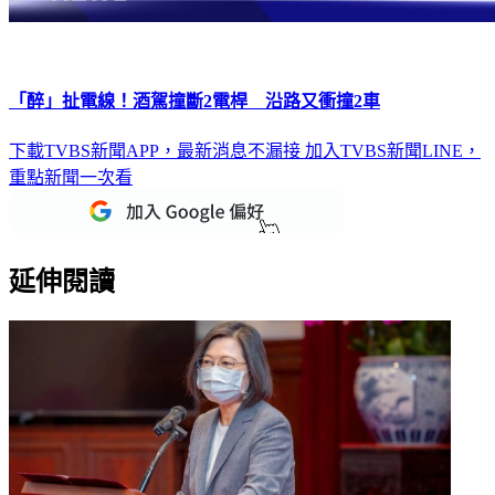
「醉」扯電線！酒駕撞斷2電桿 沿路又衝撞2車
下載TVBS新聞APP，最新消息不漏接
加入TVBS新聞LINE，
重點新聞一次看
延伸閱讀