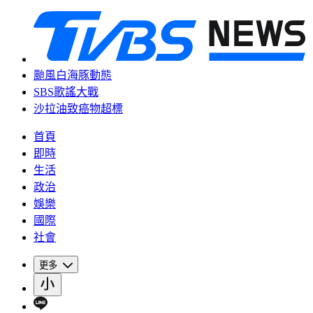
颱風白海豚動態
SBS歌謠大戰
沙拉油致癌物超標
首頁
即時
生活
政治
娛樂
國際
社會
更多