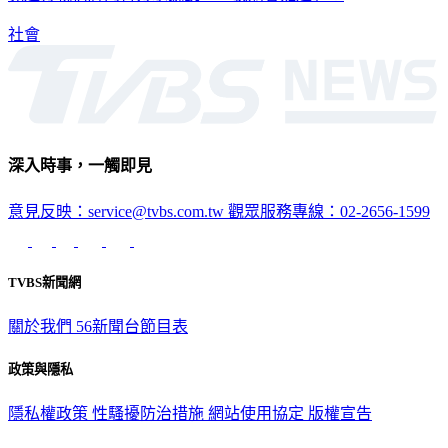
竟還打親情牌向警方求饒說，「我媽會難過」！
社會
深入時事，一觸即見
意見反映：service@tvbs.com.tw
觀眾服務專線：02-2656-1599
TVBS新聞網
關於我們
56新聞台節目表
政策與隱私
隱私權政策
性騷擾防治措施
網站使用協定
版權宣告