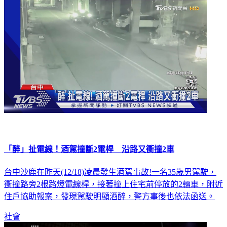
社會
「醉」扯電線！酒駕撞斷2電桿 沿路又衝撞2車
台中沙鹿在昨天(12/18)凌晨發生酒駕事故!一名35歲男駕駛，
衝撞路旁2根路燈電線桿，接著撞上住宅前停放的2輛車，附近
住戶協助報案，發現駕駛明顯酒醉，警方事後也依法函送。