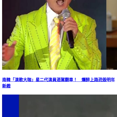
南韓「演歌大咖」星二代演員酒駕翻車！ 爛醉上路恐毀明年
新戲