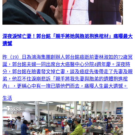
深夜淚悼亡妻！郭台銘「親手將她與胞弟抱進棺材」痛曝最大
遺憾
昨（19）日為鴻海集團創辦人郭台銘癌逝前妻林淑如的72歲冥
誕，郭台銘夫婦一同出席台大癌醫中心分院4週年慶。深夜時
分，郭台銘在臉書發文悼亡妻，談及癌症先後帶走了先妻及親
弟，他忍不住淚崩悲訴「親手將我先妻與胞弟的遺體抱進棺
內」，更稱心中有一塊已隨他們而去，痛曝人生最大遺憾。
生活