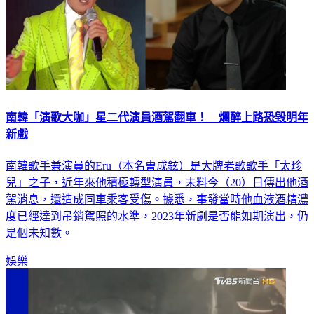
南韓「演歌大咖」星二代演員酒駕翻車！ 爛醉上路恐毀明年
新戲
南韓歌手兼演員的Eru（本名曺成鉉）是大牌老歌歌手「太珍
兒」之子，近年來他積極轉型演員，未料今（20）日傳出他酒
駕消息，還造成同車乘客受傷。據悉，事發當時他血液酒精濃
度已經達到吊銷駕照的水準，2023年新劇是否能如期演出，仍
是個未知數。
娛樂