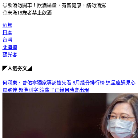
《TVBS》提醒您：
◎飲酒勿開車！飲酒過量，有害健康，請勿酒駕
◎未滿18歲者禁止飲酒
酒駕
日本
台灣
北海道
觀光客
◤人氣夯文◢
何潤東、曹佑寧獨家專訪搶先看
8月緣分排行榜 這星座遇見心
靈夥伴
超準測字!這輩子正緣何時會出現