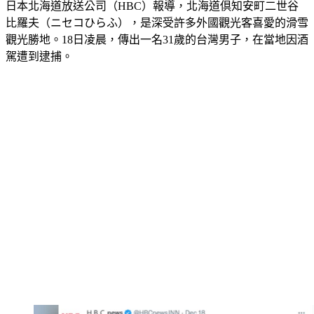
日本北海道放送公司（HBC）報導，北海道倶知安町二世谷
比羅夫（ニセコひらふ），是深受許多外國觀光客喜愛的滑雪
觀光勝地。18日凌晨，傳出一名31歲的台灣男子，在當地因酒
駕遭到逮捕。