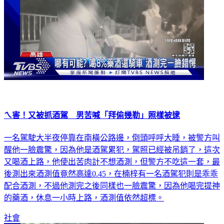
ㄟ害！又被抓酒駕 男苦喊「拜偷幾勒」照樣被逮
一名駕駛大半夜停靠在南橫公路邊，倒頭呼呼大睡，被警方叫
醒他一臉震驚，因為他是酒駕累犯，駕照已經被吊銷了，這次
又喝酒上路，他使出苦肉計不想酒測，但警方不吃這一套，最
後測出來酒測值竟然高達0.45，在楠梓有一名酒駕犯則是乖乖
配合酒測，不過他測完之後同樣也一臉震驚，因為他喝完提神
的藥酒，休息一小時上路，酒測值依然超標。