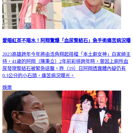
愛喝紅茶不喝水！阿翔驚爆「血尿腎結石」急手術痛苦病況曝
2023高雄跨年今年將由浩角翔起搭檔「本土劇女神」白家綺主
持，41歲的阿翔（陳秉立）2年前彩排跨年時，曾因上廁所血
尿發現腎結石被緊急送醫。昨（19）日阿翔透露體內疑仍有
0.3公分的小石頭，痛苦病況曝光。
娛樂