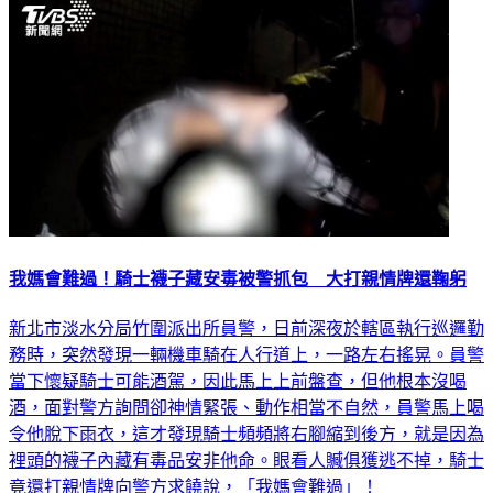
社會
我媽會難過！騎士襪子藏安毒被警抓包 大打親情牌還鞠躬
新北市淡水分局竹圍派出所員警，日前深夜於轄區執行巡邏勤
務時，突然發現一輛機車騎在人行道上，一路左右搖晃。員警
當下懷疑騎士可能酒駕，因此馬上上前盤查，但他根本沒喝
酒，面對警方詢問卻神情緊張、動作相當不自然，員警馬上喝
令他脫下雨衣，這才發現騎士頻頻將右腳縮到後方，就是因為
裡頭的襪子內藏有毒品安非他命。眼看人贓俱獲逃不掉，騎士