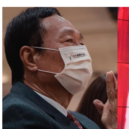
愛喝紅茶不喝水！阿翔驚爆「血尿腎結石」急手術痛苦病況曝