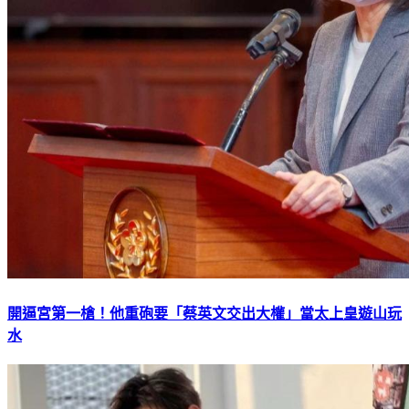
開逼宮第一槍！他重砲要「蔡英文交出大權」當太上皇遊山玩
水