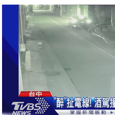
ㄟ害！又被抓酒駕 男苦喊「拜偷幾勒」照樣被逮