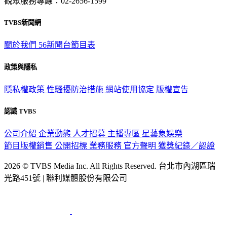
觀眾服務專線：02-2656-1599
TVBS新聞網
關於我們
56新聞台節目表
政策與隱私
隱私權政策
性騷擾防治措施
網站使用協定
版權宣告
認識 TVBS
公司介紹
企業動態
人才招募
主播專區
星藝象娛樂
節目版權銷售
公開招標
業務服務
官方聲明
獲獎紀錄／認證
2026 © TVBS Media Inc. All Rights Reserved. 台北市內湖區瑞
光路451號 | 聯利媒體股份有限公司