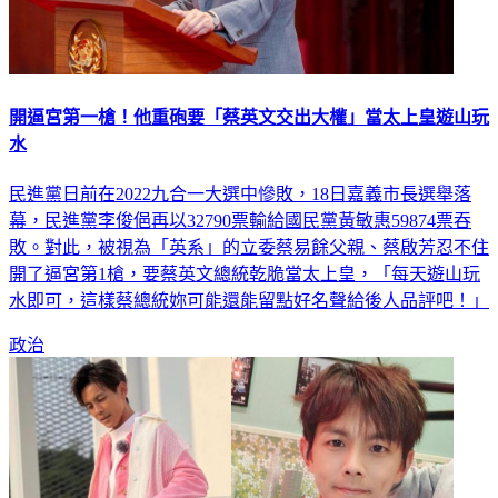
開逼宮第一槍！他重砲要「蔡英文交出大權」當太上皇遊山玩
水
民進黨日前在2022九合一大選中慘敗，18日嘉義市長選舉落
幕，民進黨李俊俋再以32790票輸給國民黨黃敏惠59874票吞
敗。對此，被視為「英系」的立委蔡易餘父親、蔡啟芳忍不住
開了逼宮第1槍，要蔡英文總統乾脆當太上皇，「每天遊山玩
水即可，這樣蔡總統妳可能還能留點好名聲給後人品評吧！」
政治