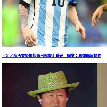
世足／梅西賽後擁抱姆巴佩畫面曝光 網讚：真運動家精神