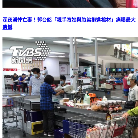
深夜淚悼亡妻！郭台銘「親手將她與胞弟抱進棺材」痛曝最大
遺憾