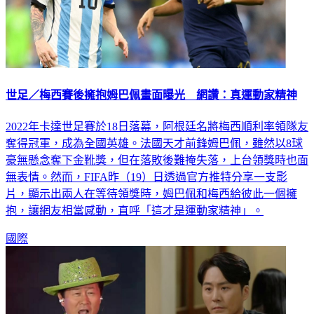
世足／梅西賽後擁抱姆巴佩畫面曝光 網讚：真運動家精神
2022年卡達世足賽於18日落幕，阿根廷名將梅西順利率領隊友
奪得冠軍，成為全國英雄。法國天才前鋒姆巴佩，雖然以8球
豪無懸念奪下金靴獎，但在落敗後難掩失落，上台領獎時也面
無表情。然而，FIFA昨（19）日透過官方推特分享一支影
片，顯示出兩人在等待領獎時，姆巴佩和梅西給彼此一個擁
抱，讓網友相當感動，直呼「這才是運動家精神」。
國際