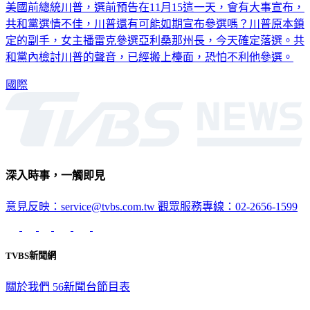
美國前總統川普，選前預告在11月15這一天，會有大事宣布，
共和黨選情不佳，川普還有可能如期宣布參選嗎？川普原本鎖
定的副手，女主播雷克參選亞利桑那州長，今天確定落選。共
和黨內檢討川普的聲音，已經搬上檯面，恐怕不利他參選。
國際
深入時事，一觸即見
意見反映：service@tvbs.com.tw
觀眾服務專線：02-2656-1599
TVBS新聞網
關於我們
56新聞台節目表