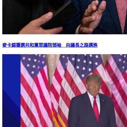
麥卡錫獲選共和黨眾議院領袖 向議長之路邁進