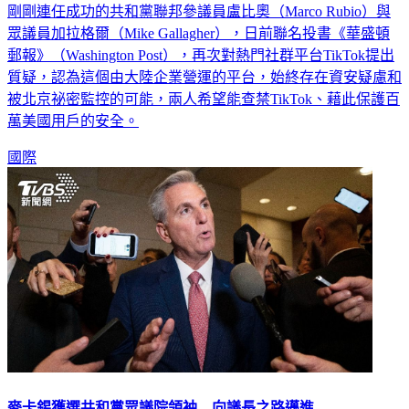
剛剛連任成功的共和黨聯邦參議員盧比奧（Marco Rubio）與
眾議員加拉格爾（Mike Gallagher），日前聯名投書《華盛頓
郵報》（Washington Post），再次對熱門社群平台TikTok提出
質疑，認為這個由大陸企業營運的平台，始終存在資安疑慮和
被北京祕密監控的可能，兩人希望能查禁TikTok、藉此保護百
萬美國用戶的安全。
國際
麥卡錫獲選共和黨眾議院領袖 向議長之路邁進