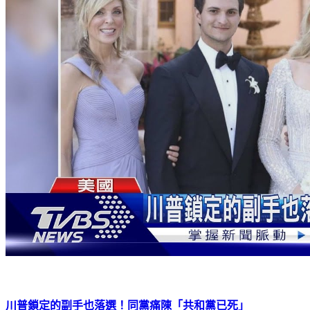
川普鎖定的副手也落選！同黨痛陳「共和黨已死」