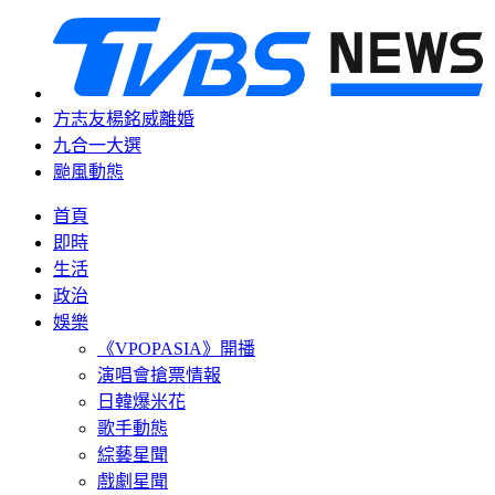
方志友楊銘威離婚
九合一大選
颱風動態
首頁
即時
生活
政治
娛樂
《VPOPASIA》開播
演唱會搶票情報
日韓爆米花
歌手動態
綜藝星聞
戲劇星聞