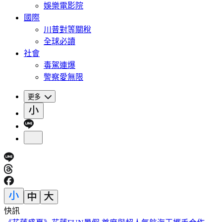
娛樂電影院
國際
川普對等關稅
全球必讀
社會
毒駕連爆
警察愛無限
更多
快訊