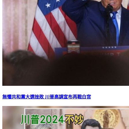
無懼共和黨大選挫敗 川普高調宣布再戰白宮