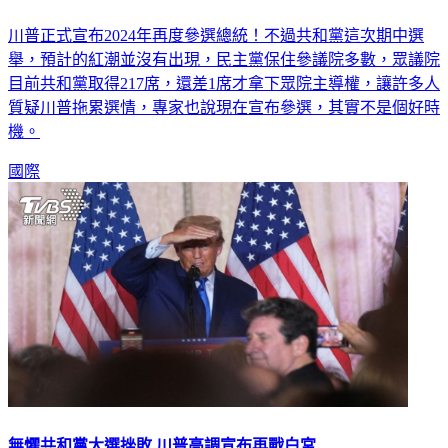
川普正式宣布2024年再度參選總統！不過共和黨這次期中選
舉，預計的紅潮並沒有出現，民主黨保住參議院多數，眾議院
目前共和黨取得217席，還差1席才拿下眾院主導權，讓許多人
質疑川普拖累選情，專家也說現在宣布參選，其實不是個好時
機。
國際
無懼共和黨大選挫敗 川普高調宣布再戰白宮