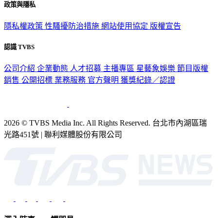
政策與隱私
隱私權政策
性騷擾防治措施
網站使用協定
版權宣告
認識 TVBS
公司介紹
企業動態
人才招募
主播專區
星藝象娛樂
節目版權
銷售
公開招標
業務服務
官方聲明
獲獎紀錄／認證
2026 © TVBS Media Inc. All Rights Reserved. 台北市內湖區瑞
光路451號 | 聯利媒體股份有限公司