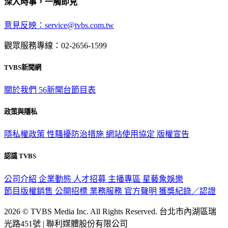
深入時事，一觸即見
意見反映：service@tvbs.com.tw
觀眾服務專線：02-2656-1599
TVBS新聞網
關於我們
56新聞台節目表
政策與隱私
隱私權政策
性騷擾防治措施
網站使用協定
版權宣告
認識 TVBS
公司介紹
企業動態
人才招募
主播專區
星藝象娛樂
節目版權銷售
公開招標
業務服務
官方聲明
獲獎紀錄／認證
2026 © TVBS Media Inc. All Rights Reserved. 台北市內湖區瑞
光路451號 | 聯利媒體股份有限公司