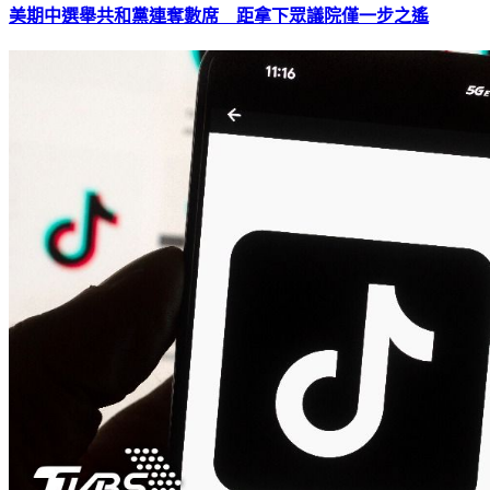
美期中選舉共和黨連奪數席 距拿下眾議院僅一步之遙