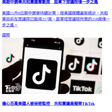
美期中選舉共和黨連奪數席 距拿下眾議院僅一步之遙
美國11月8日期中選舉持續計票，按美國媒體最新統計，共和
黨目前在眾議院已取得217席，距掌控眾議院所需的218席僅一
步之遙。
國際
擔心百萬美國人被祕密監控 共和黨議員擬禁TikTok