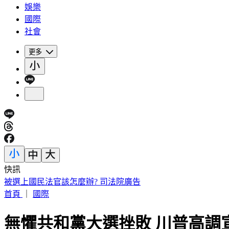
娛樂
國際
社會
更多
快訊
快訊／新北工安意外！水電工失足急墜電梯井「頭部受創」昏
首頁
｜
國際
無懼共和黨大選挫敗 川普高調