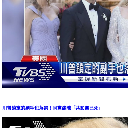
川普鎖定的副手也落選！同黨痛陳「共和黨已死」