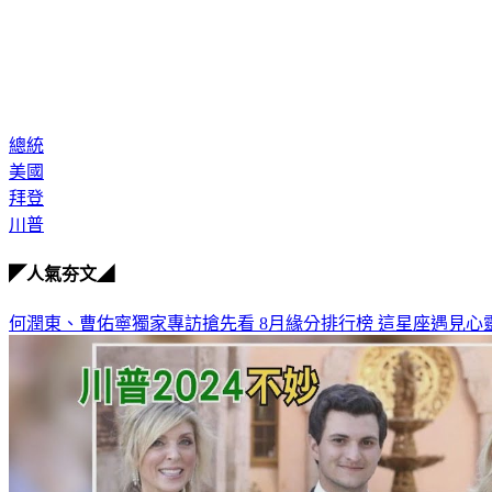
總統
美國
拜登
川普
◤人氣夯文◢
何潤東、曹佑寧獨家專訪搶先看
8月緣分排行榜 這星座遇見心