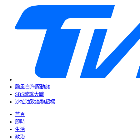
颱風白海豚動態
SBS歌謠大戰
沙拉油致癌物超標
首頁
即時
生活
政治