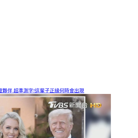
靈夥伴
超準測字!這輩子正緣何時會出現