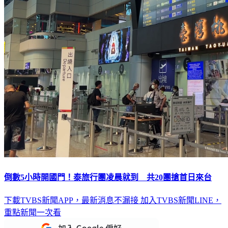
倒數5小時開國門！泰旅行團凌晨就到 共20團搶首日來台
下載TVBS新聞APP，最新消息不漏接
加入TVBS新聞LINE，
重點新聞一次看