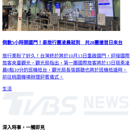
倒數5小時開國門！泰旅行團凌晨就到 共20團搶首日來台
旅行業盼了好久！台灣終於將於10月13日重啟國門，迎接國際
旅客來臺觀光，觀光局指出，第一團國際旅客將於13日搭乘凌
晨0點10分的班機抵台，觀光局長張錫聰也將於班機抵達時，
前往桃園機場辦理迎賓儀式。
生活