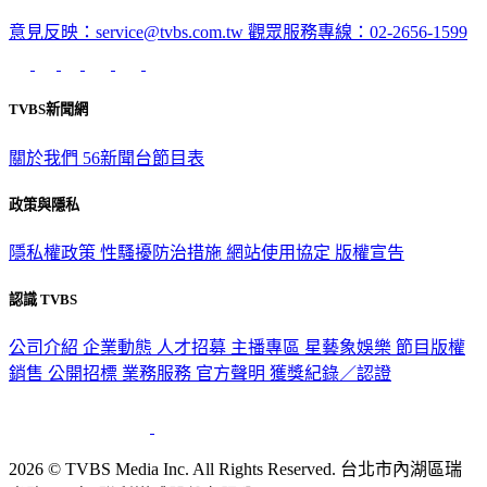
深入時事，一觸即見
意見反映：service@tvbs.com.tw
觀眾服務專線：02-2656-1599
TVBS新聞網
關於我們
56新聞台節目表
政策與隱私
隱私權政策
性騷擾防治措施
網站使用協定
版權宣告
認識 TVBS
公司介紹
企業動態
人才招募
主播專區
星藝象娛樂
節目版權
銷售
公開招標
業務服務
官方聲明
獲獎紀錄／認證