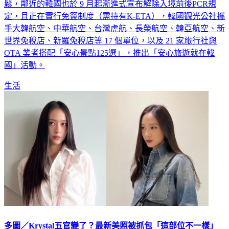
台灣終於在10月13日解除國境封鎖，入境0+7讓跨境旅行更輕
鬆，鄰近的韓國也於 9 月起漸進式宣布解除入境前後PCR規
定，且正在實行免簽制度（需持有K-ETA），韓國觀光公社攜
手大韓航空、中華航空、台灣虎航、長榮航空、韓亞航空、新
世界免稅店、新羅免稅店等 17 個單位，以及 21 家旅行社與
OTA 業者搭配「安心景點125選」，推出「安心旅遊就在韓
國」活動。
生活