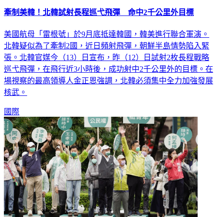
牽制美韓！北韓試射長程巡弋飛彈 命中2千公里外目標
美國航母「雷根號」於9月底抵達韓國，韓美進行聯合軍演。
北韓疑似為了牽制2國，近日頻射飛彈，朝鮮半島情勢陷入緊
張。北韓官媒今（13）日宣布，昨（12）日試射2枚長程戰略
巡弋飛彈，在飛行近3小時後，成功射中2千公里外的目標。在
場視察的最高領導人金正恩強調，北韓必須集中全力加強發展
核武。
國際