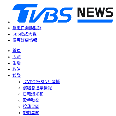
颱風白海豚動態
SBS歌謠大戰
優惠好康情報
首頁
即時
生活
政治
娛樂
《VPOPASIA》開播
演唱會搶票情報
日韓爆米花
歌手動態
綜藝星聞
戲劇星聞