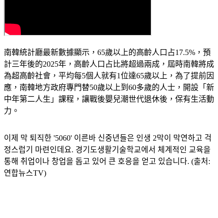
南韓統計廳最新數據顯示，65歲以上的高齡人口占17.5%，預
計三年後的2025年，高齡人口占比將超過兩成，屆時南韓將成
為超高齡社會，平均每5個人就有1位達65歲以上，為了提前因
應，南韓地方政府專門替50歲以上到60多歲的人士，開設「新
中年第二人生」課程，讓戰後嬰兒潮世代退休後，保有生活動
力。
이제 막 퇴직한 '5060' 이른바 신중년들은 인생 2막이 막연하고 걱
정스럽기 마련인데요. 경기도생활기술학교에서 체계적인 교육을 
통해 취업이나 창업을 돕고 있어 큰 호응을 얻고 있습니다. (출처:
연합뉴스TV)