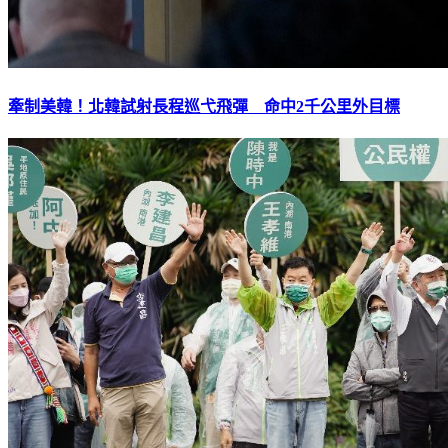
牽制美韓！北韓試射長程巡弋飛彈 命中2千公里外目標