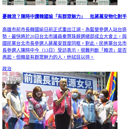
憂韓流？陳時中讚韓國瑜「有群眾魅力」 批蔣萬安物化對手
高雄市前市長韓國瑜日前正式重出江湖，為藍營參選人站台造
勢，最快將於20日台北市議員秦慧珠競選總部成立大會上，與
國民黨台北市長參選人蔣萬安首度同框。對此，民進黨台北市
長參選人陳時中今（13日）受訪表示，很難判斷「韓流」是否
再起，但韓是有群眾魅力的人，他拭目以待。
政治