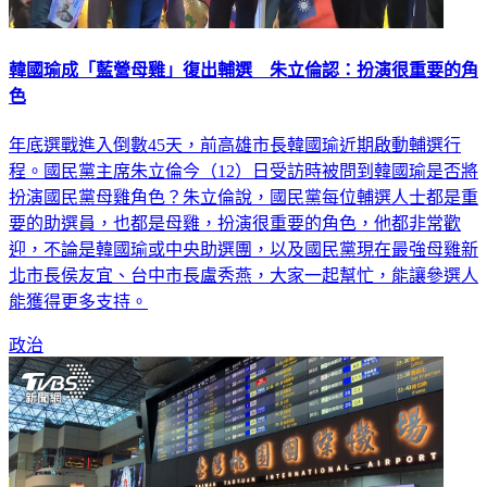
韓國瑜成「藍營母雞」復出輔選 朱立倫認：扮演很重要的角
色
年底選戰進入倒數45天，前高雄市長韓國瑜近期啟動輔選行
程。國民黨主席朱立倫今（12）日受訪時被問到韓國瑜是否將
扮演國民黨母雞角色？朱立倫說，國民黨每位輔選人士都是重
要的助選員，也都是母雞，扮演很重要的角色，他都非常歡
迎，不論是韓國瑜或中央助選團，以及國民黨現在最強母雞新
北市長侯友宜、台中市長盧秀燕，大家一起幫忙，能讓參選人
能獲得更多支持。
政治