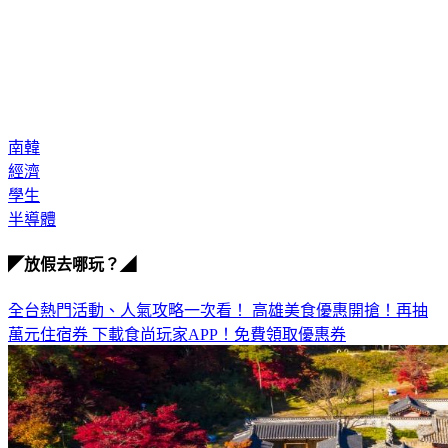
南韓
經濟
學生
半導體
◤放假去哪玩？◢
全台熱門活動、人氣攻略一次看！
高雄美食優惠開搶！再抽
萬元住宿券
下載食尚玩家APP！免費領取優惠券