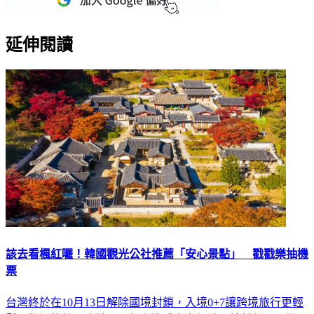
延伸閱讀
該去看楓紅囉！韓國觀光公社推薦「安心景點」 戳戳樂抽機
票