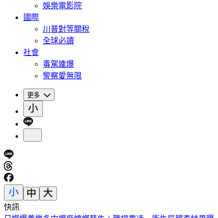
娛樂電影院
國際
川普對等關稅
全球必讀
社會
毒駕連爆
警察愛無限
更多
快訊