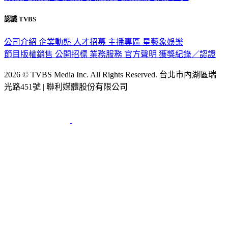
隱私權政策
性騷擾防治措施
網站使用協定
版權宣告
認識 TVBS
公司介紹
企業動態
人才招募
主播專區
星藝象娛樂
節目版權銷售
公開招標
業務服務
官方聲明
獲獎紀錄／認證
2026 © TVBS Media Inc. All Rights Reserved. 台北市內湖區瑞
光路451號 | 聯利媒體股份有限公司