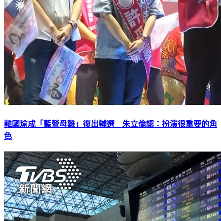
韓國瑜成「藍營母雞」復出輔選 朱立倫認：扮演很重要的角
色