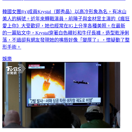
多圖／Krystal五官變了？最新美照被抓包「這部位不一樣」
韓國女團f(x)成員Krystal（鄭秀晶）以高冷形象為名，有冰山
美人的稱號。近年來轉戰演員，前陣子與金材昱主演的《瘋狂
愛上你》大受歡迎，她也經常在IG上分享各種美照。在最新
的一篇貼文中，Krystal穿著白色襯衫和牛仔長褲，造型乾淨俐
落，不過卻有網友發現她的嘴唇好像「變厚了」，懷疑動了整
形手術。
娛樂