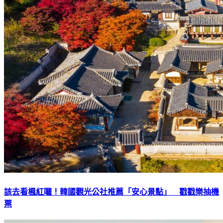
該去看楓紅囉！韓國觀光公社推薦「安心景點」 戳戳樂抽機
票