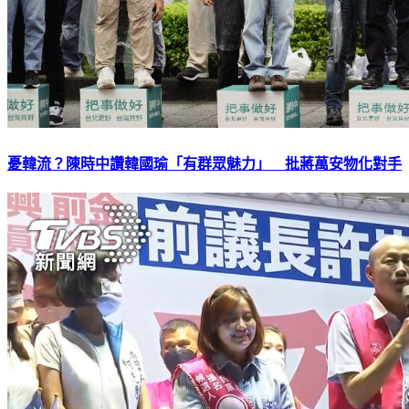
憂韓流？陳時中讚韓國瑜「有群眾魅力」 批蔣萬安物化對手