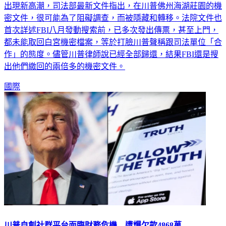
出現新高潮，司法部最新文件指出，在川普佛州海湖莊園的機
密文件，很可能為了阻礙調查，而被隱藏和轉移。法院文件也
首次詳述FBI八月發動搜索前，已多次發出傳票，甚至上門，
都未能取回白宮機密檔案，等於打臉川普聲稱跟司法單位「合
作」的態度。儘管川普律師說已經全部歸還，結果FBI還是搜
出他們繳回的兩倍多的機密文件。
國際
川普自創社群平台面臨財務危機 遭爆欠款4868萬