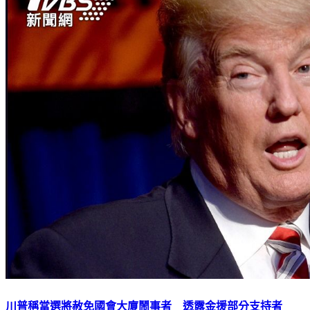
川普稱當選將赦免國會大廈鬧事者 透露金援部分支持者