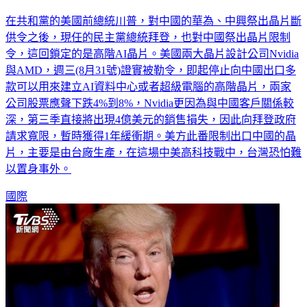
在共和黨的美國前總統川普，對中國的華為、中興祭出晶片斷
供令之後，現任的民主黨總統拜登，也對中國祭出晶片限制
令，這回鎖定的是高階AI晶片。美國兩大晶片設計公司Nvidia
與AMD，週三(8月31號)證實被勒令，即起停止向中國出口多
款可以用來建立AI資料中心或者超級電腦的高階晶片，兩家
公司股票應聲下跌4%到8%，Nvidia更因為與中國客戶關係較
深，第三季直接將出現4億美元的銷售損失，因此向拜登政府
請求寬限，暫時獲得1年緩衝期。美方此番限制出口中國的晶
片，主要是由台廠生產，在這場中美高科技戰中，台灣恐怕難
以置身事外。
國際