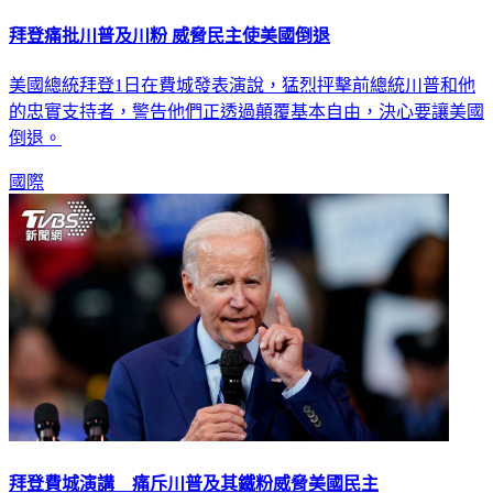
拜登痛批川普及川粉 威脅民主使美國倒退
美國總統拜登1日在費城發表演說，猛烈抨擊前總統川普和他
的忠實支持者，警告他們正透過顛覆基本自由，決心要讓美國
倒退。
國際
拜登費城演講 痛斥川普及其鐵粉威脅美國民主