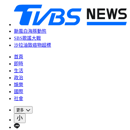
颱風白海豚動態
SBS歌謠大戰
沙拉油致癌物超標
首頁
即時
生活
政治
娛樂
國際
社會
更多