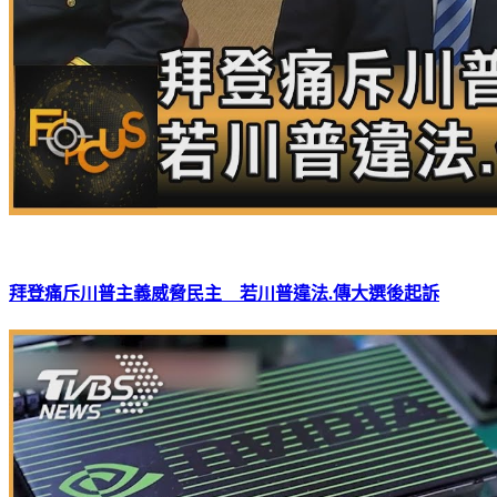
拜登痛斥川普主義威脅民主 若川普違法.傳大選後起訴