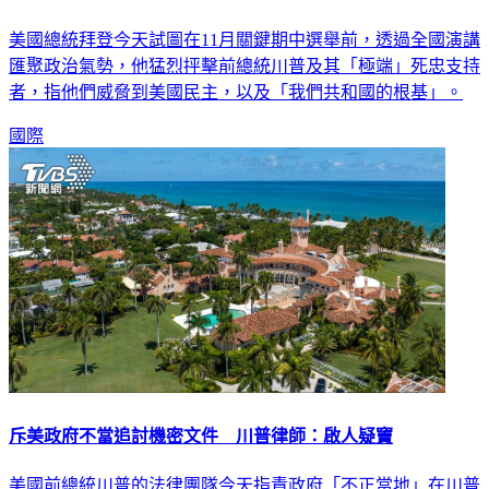
美國總統拜登今天試圖在11月關鍵期中選舉前，透過全國演講
匯聚政治氣勢，他猛烈抨擊前總統川普及其「極端」死忠支持
者，指他們威脅到美國民主，以及「我們共和國的根基」。
國際
斥美政府不當追討機密文件 川普律師：啟人疑竇
美國前總統川普的法律團隊今天指責政府「不正當地」在川普