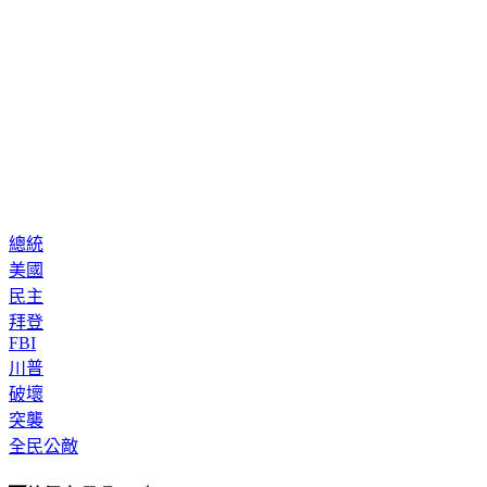
總統
美國
民主
拜登
FBI
川普
破壞
突襲
全民公敵