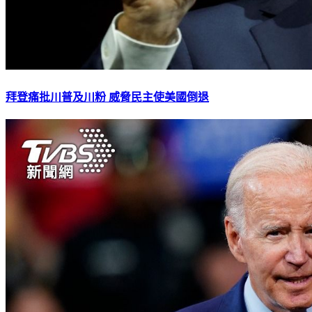
拜登痛批川普及川粉 威脅民主使美國倒退