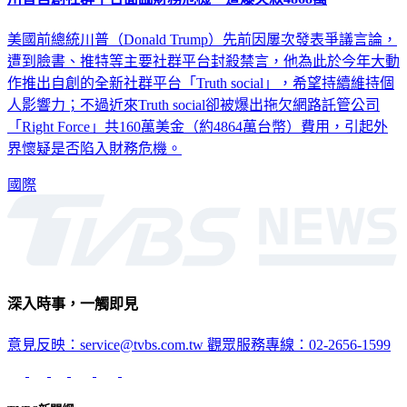
美國前總統川普（Donald Trump）先前因屢次發表爭議言論，
遭到臉書、推特等主要社群平台封殺禁言，他為此於今年大動
作推出自創的全新社群平台「Truth social」，希望持續維持個
人影響力；不過近來Truth social卻被爆出拖欠網路託管公司
「Right Force」共160萬美金（約4864萬台幣）費用，引起外
界懷疑是否陷入財務危機。
國際
深入時事，一觸即見
意見反映：service@tvbs.com.tw
觀眾服務專線：02-2656-1599