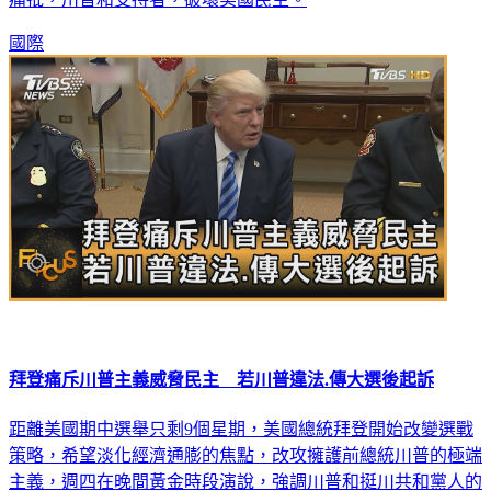
國際
拜登痛斥川普主義威脅民主 若川普違法.傳大選後起訴
距離美國期中選舉只剩9個星期，美國總統拜登開始改變選戰
策略，希望淡化經濟通膨的焦點，改攻擁護前總統川普的極端
主義，週四在晚間黃金時段演說，強調川普和挺川共和黨人的