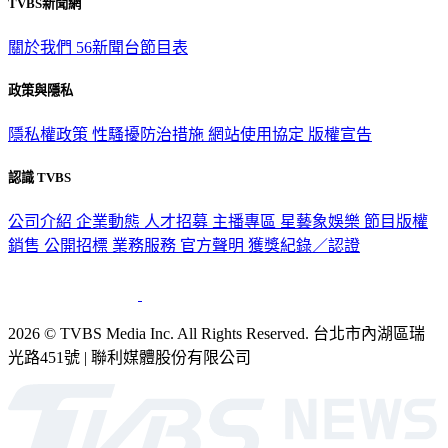
TVBS新聞網
關於我們
56新聞台節目表
政策與隱私
隱私權政策
性騷擾防治措施
網站使用協定
版權宣告
認識 TVBS
公司介紹
企業動態
人才招募
主播專區
星藝象娛樂
節目版權
銷售
公開招標
業務服務
官方聲明
獲獎紀錄／認證
2026 © TVBS Media Inc. All Rights Reserved. 台北市內湖區瑞
光路451號 | 聯利媒體股份有限公司