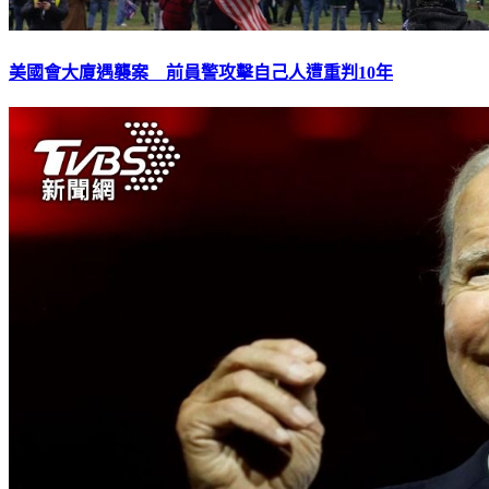
美國會大廈遇襲案 前員警攻擊自己人遭重判10年