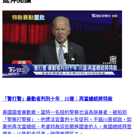
「警打警」暴動者判刑十年 川普：再當總統將特赦
美國國會暴動案，當時一名紐約警察也淪為施暴者，被拍到
「警察打警察」，他遭法官重判十年徒刑。不過川普卻說，如
果他再次當總統，考慮特赦這些闖進國會的人。美國總統拜登
痛批，川普和支持者，破壞美國民主。