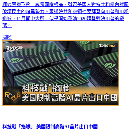
極端意識形態，威脅國家根基，號召美國人對抗共和黨內試圖
破壞民主的暗黑勢力。眾議院共和黨領袖要拜登向川普和川粉
道歉，11月期中大選，似乎開始重演2020拜登對決川普的戲
碼。
國際
科技戰「掐喉」 美國限制高階AI晶片出口中國