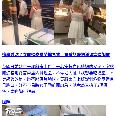
這麼愛吃？女闖進麥當勞搶食物 罵髒話邊把漢堡塞進胸罩
英國日前發生一起離奇事件！一名穿著白色紗裙的女子，突然
闖進當地麥當勞店內料理區，不停地大吼「我想要吃漢堡」。
更誇張的是，她不顧店員勸阻，竟將桌面上好幾個炸物塞進自
己胸口，好不容易將女子勸離開廚房，她竟然又搶了2個漢
堡，塞進胸罩裡面。
國際