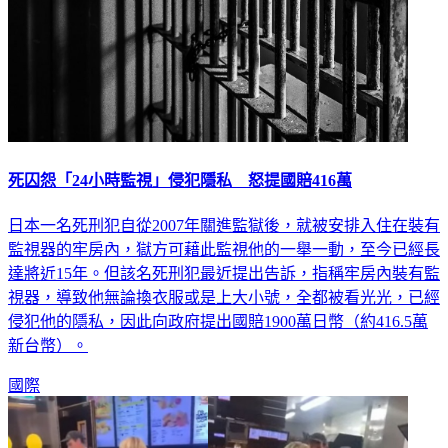
死囚怨「24小時監視」侵犯隱私 怒提國賠416萬
日本一名死刑犯自從2007年關進監獄後，就被安排入住在裝有
監視器的牢房內，獄方可藉此監視他的一舉一動，至今已經長
達將近15年。但該名死刑犯最近提出告訴，指稱牢房內裝有監
視器，導致他無論換衣服或是上大小號，全都被看光光，已經
侵犯他的隱私，因此向政府提出國賠1900萬日幣（約416.5萬
新台幣）。
國際