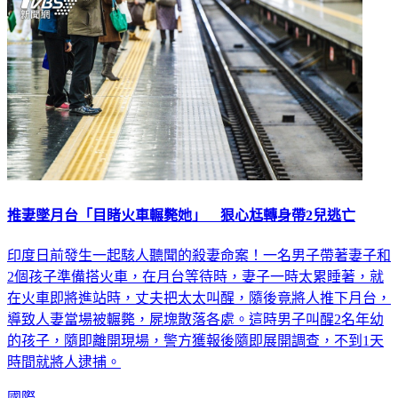
推妻墜月台「目睹火車輾斃她」 狠心尪轉身帶2兒逃亡
印度日前發生一起駭人聽聞的殺妻命案！一名男子帶著妻子和
2個孩子準備搭火車，在月台等待時，妻子一時太累睡著，就
在火車即將進站時，丈夫把太太叫醒，隨後竟將人推下月台，
導致人妻當場被輾斃，屍塊散落各處。這時男子叫醒2名年幼
的孩子，隨即離開現場，警方獲報後隨即展開調查，不到1天
時間就將人逮捕。
國際