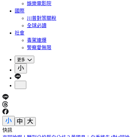
娛樂電影院
國際
川普對等關稅
全球必讀
社會
毒駕連爆
警察愛無限
更多
快訊