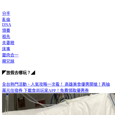
分手
亂倫
DNA
領養
祖先
夫妻臉
床事
靈肉合一
親兄妹
◤放假去哪玩？◢
全台熱門活動、人氣攻略一次看！
高雄美食優惠開搶！再抽
萬元住宿券
下載食尚玩家APP！免費領取優惠券