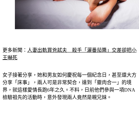
更多新聞：
人妻出軌買兇弒夫　殺手「灑番茄醬」交差卻把小
王嚇死
女子接著分享，她和男友如何慶祝每一個紀念日，甚至還大方
分享「床事」，兩人可是非常契合，達到「靈肉合一」的境
界，就這樣愛情長跑6年之久。不料，日前他們參與一項DNA
檢驗祖先的活動時，意外發現兩人竟然是親兄妹。