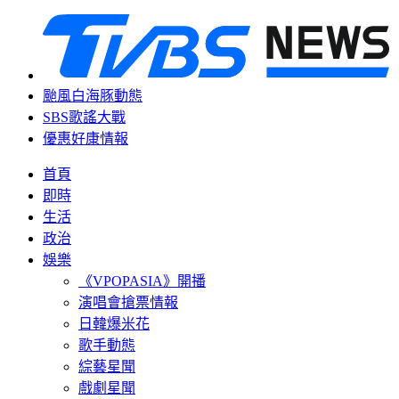
颱風白海豚動態
SBS歌謠大戰
優惠好康情報
首頁
即時
生活
政治
娛樂
《VPOPASIA》開播
演唱會搶票情報
日韓爆米花
歌手動態
綜藝星聞
戲劇星聞