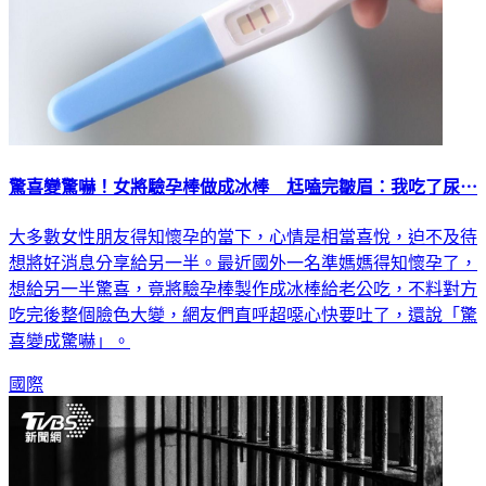
驚喜變驚嚇！女將驗孕棒做成冰棒 尪嗑完皺眉：我吃了尿⋯
大多數女性朋友得知懷孕的當下，心情是相當喜悅，迫不及待
想將好消息分享給另一半。最近國外一名準媽媽得知懷孕了，
想給另一半驚喜，竟將驗孕棒製作成冰棒給老公吃，不料對方
吃完後整個臉色大變，網友們直呼超噁心快要吐了，還說「驚
喜變成驚嚇」。
國際