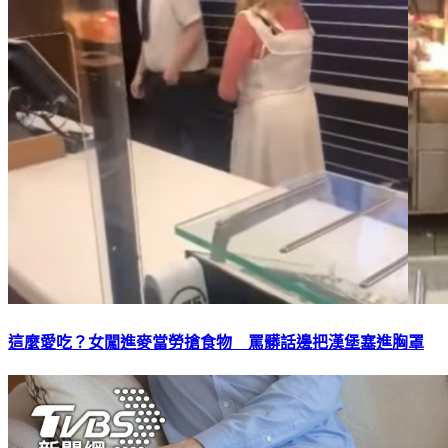
這麼愛吃？女闖進麥當勞搶食物 罵髒話邊把漢堡塞進胸罩