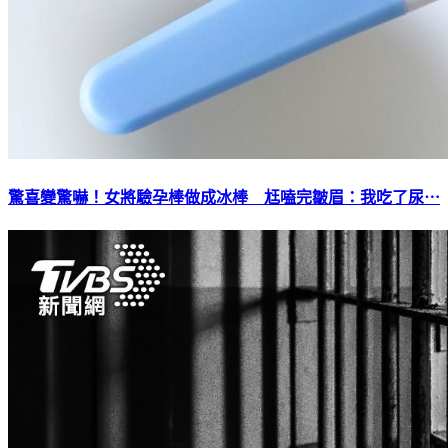
驚喜變驚嚇！女將驗孕棒做成冰棒 尪嗑完皺眉：我吃了尿⋯