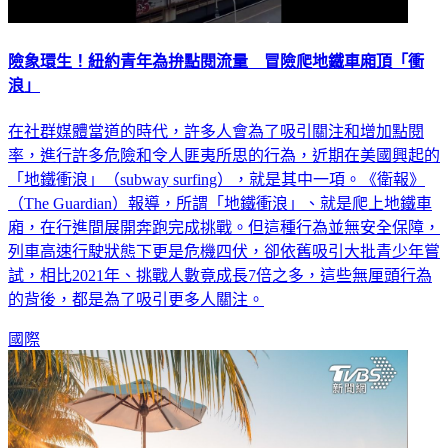
險象環生！紐約青年為拚點閱流量 冒險爬地鐵車廂頂「衝
浪」
在社群媒體當道的時代，許多人會為了吸引關注和增加點閱
率，進行許多危險和令人匪夷所思的行為，近期在美國興起的
「地鐵衝浪」（subway surfing），就是其中一項。《衛報》
（The Guardian）報導，所謂「地鐵衝浪」、就是爬上地鐵車
廂，在行進間展開奔跑完成挑戰。但這種行為並無安全保障，
列車高速行駛狀態下更是危機四伏，卻依舊吸引大批青少年嘗
試，相比2021年、挑戰人數竟成長7倍之多，這些無厘頭行為
的背後，都是為了吸引更多人關注。
國際