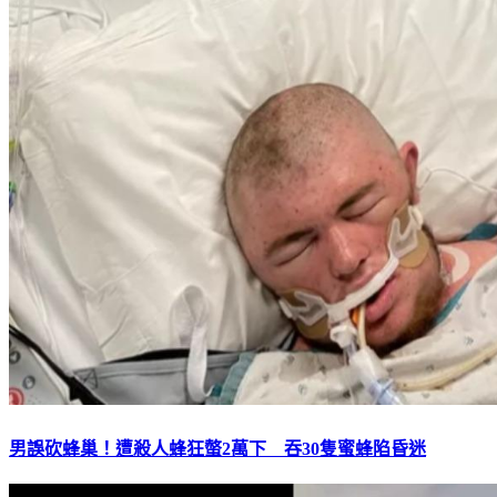
男誤砍蜂巢！遭殺人蜂狂螫2萬下 吞30隻蜜蜂陷昏迷