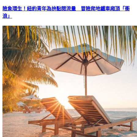
險象環生！紐約青年為拚點閱流量 冒險爬地鐵車廂頂「衝
浪」