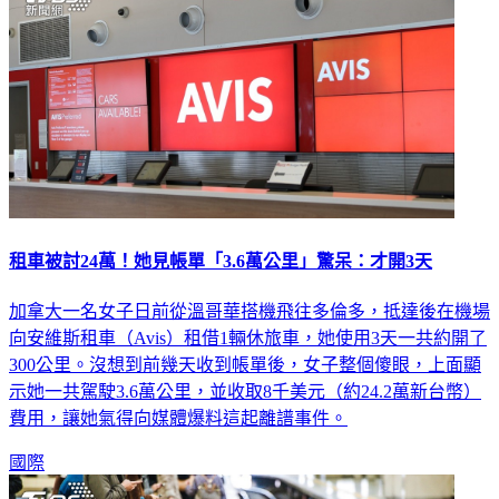
租車被討24萬！她見帳單「3.6萬公里」驚呆：才開3天
加拿大一名女子日前從溫哥華搭機飛往多倫多，抵達後在機場
向安維斯租車（Avis）租借1輛休旅車，她使用3天一共約開了
300公里。沒想到前幾天收到帳單後，女子整個傻眼，上面顯
示她一共駕駛3.6萬公里，並收取8千美元（約24.2萬新台幣）
費用，讓她氣得向媒體爆料這起離譜事件。
國際