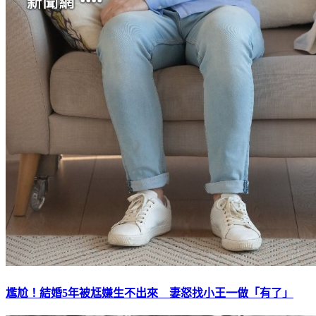
尷尬！結婚5年被尪嫌生不出來 妻怒找小王一做「有了」