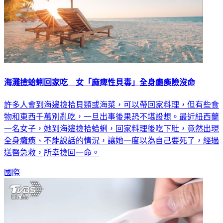
海灘撿蛤蜊回家吃 女「麻痺性貝毒」全身癱瘓險沒命
許多人會到海邊撿拾貝類或海菜，可以帶回家料理，但有些食
物和東西千萬別亂吃，一旦出事後果恐不堪設想。最近紐西蘭
一名女子，她到海邊撿拾蛤蜊，回家料理後吃下肚，竟然出現
全身癱瘓、不能說話的情況，讓她一度以為自己要死了，經過
送醫急救，所幸撿回一命。
國際