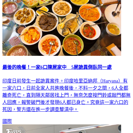
最後的晚餐！一家6口陳屍家中 5屍詭異倒臥同一處
印度日前發生一起詭異案件。印度哈里亞納邦（Haryana）有
一家六口，日前全家人共進晚餐後，不料一夕之間，6人全都
離奇死亡，直到隔天鄰居找上門，無奈怎麼按門鈴或敲門都無
人回應，報警破門後才發現6人都已身亡。究竟這一家六口的
死因，警方還在進一步調查釐清中。
國際