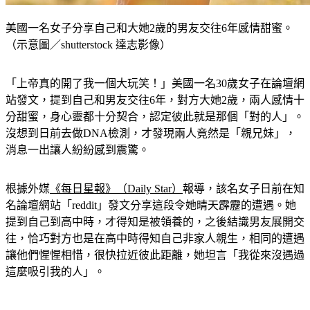
美國一名女子分享自己和大她2歲的男友交往6年感情甜蜜。
（示意圖／shutterstock 達志影像）
「上帝真的開了我一個大玩笑！」美國一名30歲女子在論壇網
站發文，提到自己和男友交往6年，對方大她2歲，兩人感情十
分甜蜜，身心靈都十分契合，認定彼此就是那個「對的人」。
沒想到日前去做DNA檢測，才發現兩人竟然是「親兄妹」，
消息一出讓人紛紛感到震驚。
根據外媒
《每日星報》（Daily Star）
報導，該名女子日前在知
名論壇網站「reddit」發文分享這段令她晴天霹靂的遭遇。她
提到自己到高中時，才得知是被領養的，之後結識男友展開交
往，恰巧對方也是在高中時得知自己非家人親生，相同的遭遇
讓他們惺惺相惜，很快拉近彼此距離，她坦言「我從來沒遇過
這麼吸引我的人」。