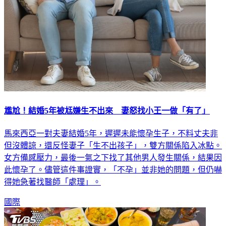
尷尬！結婚5年被尪嫌生不出來 妻怒找小王一做「有了」
馬來西亞一對夫妻結婚5年，遲遲未能懷孕生子，不料丈夫非
但沒體諒，還反怪妻子「生不出孩子」，雙方關係陷入冰點。
女方備感壓力，最後一氣之下找了其他男人發生關係，結果因
此懷孕了。儘管這件事證實，「不孕」並非她的問題，但仍嚇
得她急著找醫師「處理」。
國際