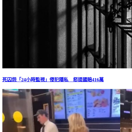
死囚怨「24小時監視」侵犯隱私 怒提國賠416萬