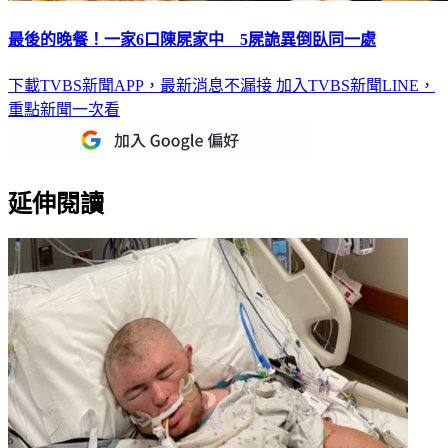
最後的晚餐！一家6口陳屍家中 5屍詭異倒臥同一處
下載TVBS新聞APP，最新消息不漏接
加入TVBS新聞LINE，
重點新聞一次看
延伸閱讀