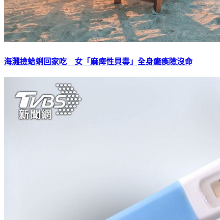
海灘撿蛤蜊回家吃 女「麻痺性貝毒」全身癱瘓險沒命