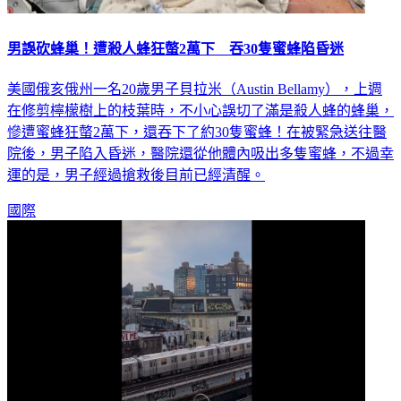
男誤砍蜂巢！遭殺人蜂狂螫2萬下 吞30隻蜜蜂陷昏迷
美國俄亥俄州一名20歲男子貝拉米（Austin Bellamy），上週
在修剪檸檬樹上的枝葉時，不小心誤切了滿是殺人蜂的蜂巢，
慘遭蜜蜂狂螫2萬下，還吞下了約30隻蜜蜂！在被緊急送往醫
院後，男子陷入昏迷，醫院還從他體內吸出多隻蜜蜂，不過幸
運的是，男子經過搶救後目前已經清醒。
國際