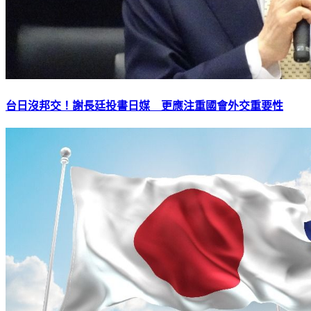
台日沒邦交！謝長廷投書日媒 更應注重國會外交重要性