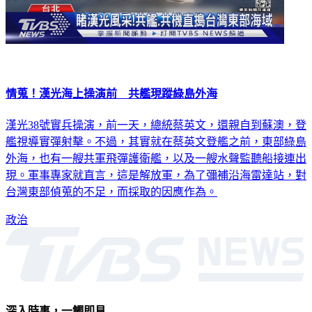
情蒐！漢光海上操演前 共艦現蹤綠島外海
漢光38號實兵操演，前一天，總統蔡英文，還親自到蘇澳，登
艦視導實彈射擊。不過，其實就在蔡英文登艦之前，東部綠島
外海，也有一艘共軍飛彈護衛艦，以及一艘水聲監聽船接連出
現。軍事專家就直言，這是解放軍，為了彌補沿海雷達站，對
台灣東部偵蒐的不足，而採取的因應作為。
政治
深入時事，一觸即見