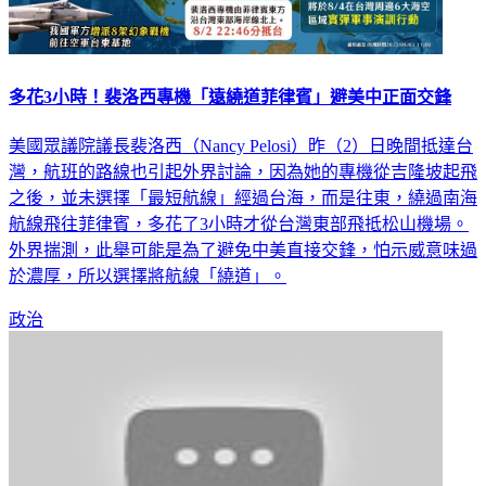
多花3小時！裴洛西專機「遠繞道菲律賓」避美中正面交鋒
美國眾議院議長裴洛西（Nancy Pelosi）昨（2）日晚間抵達台
灣，航班的路線也引起外界討論，因為她的專機從吉隆坡起飛
之後，並未選擇「最短航線」經過台海，而是往東，繞過南海
航線飛往菲律賓，多花了3小時才從台灣東部飛抵松山機場。
外界揣測，此舉可能是為了避免中美直接交鋒，怕示威意味過
於濃厚，所以選擇將航線「繞道」。
政治