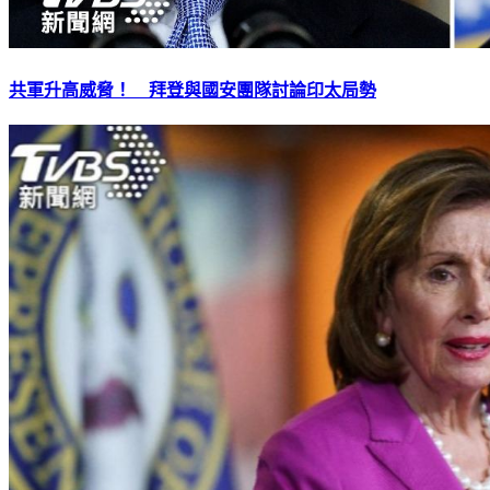
共軍升高威脅！ 拜登與國安團隊討論印太局勢