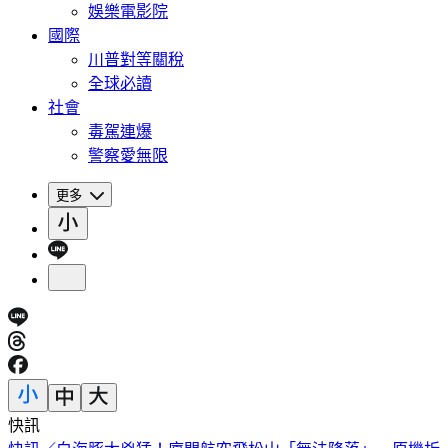
娛樂電影院
國際
川普對等關稅
全球必讀
社會
毒駕連爆
警察愛無限
更多
快訊