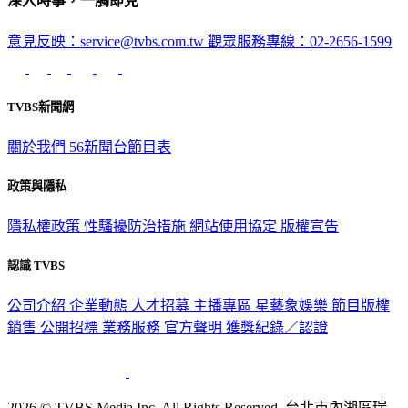
意見反映：service@tvbs.com.tw
觀眾服務專線：02-2656-1599
TVBS新聞網
關於我們
56新聞台節目表
政策與隱私
隱私權政策
性騷擾防治措施
網站使用協定
版權宣告
認識 TVBS
公司介紹
企業動態
人才招募
主播專區
星藝象娛樂
節目版權
銷售
公開招標
業務服務
官方聲明
獲獎紀錄／認證
2026 © TVBS Media Inc. All Rights Reserved. 台北市內湖區瑞
光路451號 | 聯利媒體股份有限公司