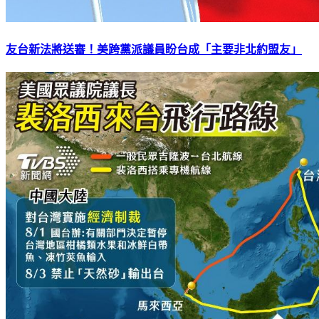
友台新法將送審！美跨黨派議員盼台成「主要非北約盟友」