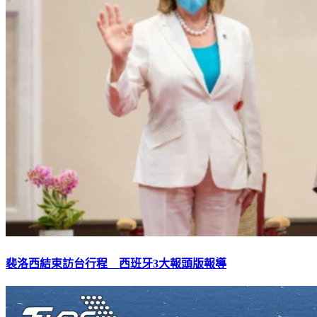
裴洛西結束訪台行程 西班牙3大報頭版報導