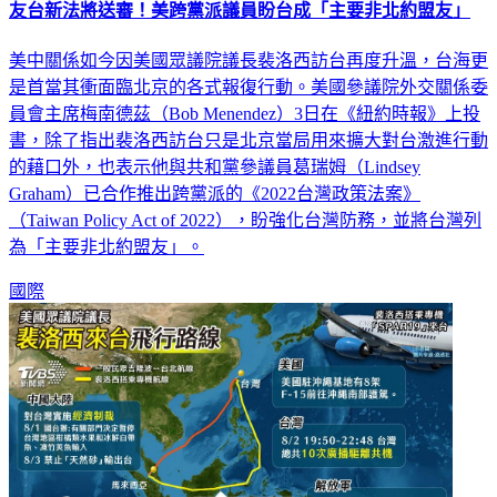
美中關係如今因美國眾議院議長裴洛西訪台再度升溫，台海更
是首當其衝面臨北京的各式報復行動。美國參議院外交關係委
員會主席梅南德茲（Bob Menendez）3日在《紐約時報》上投
書，除了指出裴洛西訪台只是北京當局用來擴大對台激進行動
的藉口外，也表示他與共和黨參議員葛瑞姆（Lindsey
Graham）已合作推出跨黨派的《2022台灣政策法案》
（Taiwan Policy Act of 2022），盼強化台灣防務，並將台灣列
為「主要非北約盟友」。
國際