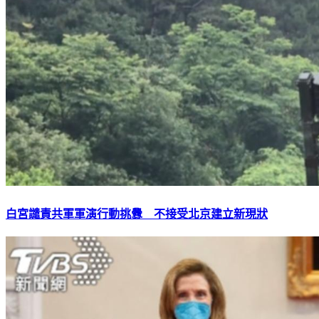
白宮譴責共軍軍演行動挑釁 不接受北京建立新現狀