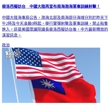
裴洛西擬訪台 中國大陸再宣布南海渤海軍事訓練射擊！
中國大陸海事局公告，渤海北部及南海部分海域分別於昨天下
午2時及今天凌晨0時起，舉行實彈射擊及軍事訓練，禁止船隻
進入。這是美國眾議院議長裴洛西擬訪台後，中方最新釋放的
演習訊息。
政治
友台新法將送審！美跨黨派議員盼台成「主要非北約盟友」