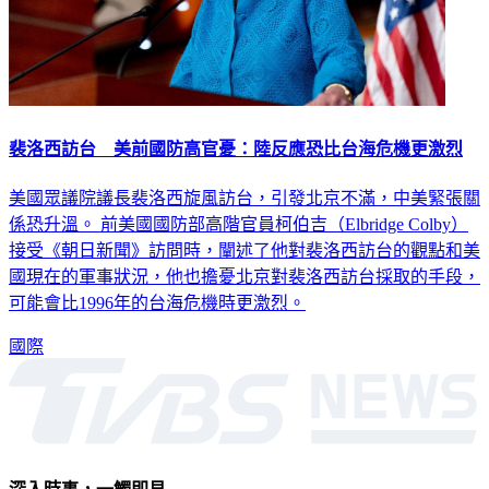
裴洛西訪台 美前國防高官憂：陸反應恐比台海危機更激烈
美國眾議院議長裴洛西旋風訪台，引發北京不滿，中美緊張關
係恐升溫。 前美國國防部高階官員柯伯吉（Elbridge Colby）
接受《朝日新聞》訪問時，闡述了他對裴洛西訪台的觀點和美
國現在的軍事狀況，他也擔憂北京對裴洛西訪台採取的手段，
可能會比1996年的台海危機時更激烈。
國際
深入時事，一觸即見