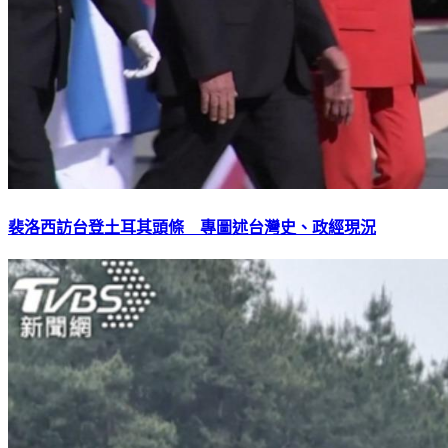
裴洛西訪台登土耳其頭條 專圖述台灣史、政經現況