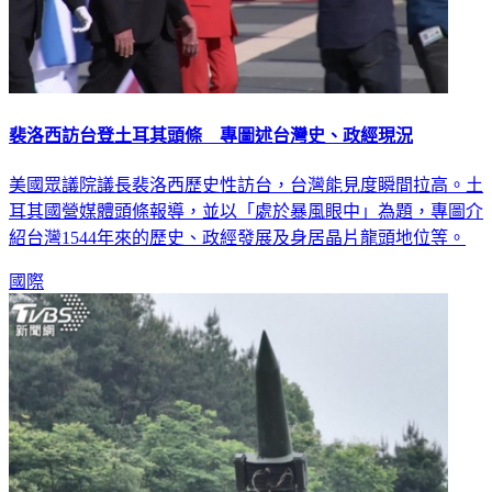
裴洛西訪台登土耳其頭條 專圖述台灣史、政經現況
美國眾議院議長裴洛西歷史性訪台，台灣能見度瞬間拉高。土
耳其國營媒體頭條報導，並以「處於暴風眼中」為題，專圖介
紹台灣1544年來的歷史、政經發展及身居晶片龍頭地位等。
國際