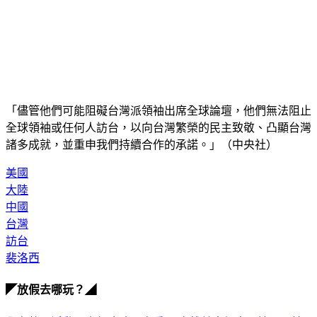
「儘管他們可能阻礙台灣派領袖出席全球論壇，他們無法阻止
全球領袖或任何人訪台，以向台灣繁榮的民主致敬、凸顯台灣
諸多成就，並重申我們持續合作的承諾。」（中央社）
美國
大陸
中國
台灣
訪台
裴洛西
◤放假去哪玩？◢
全台熱門活動、人氣攻略一次看！
高雄美食優惠開搶！再抽