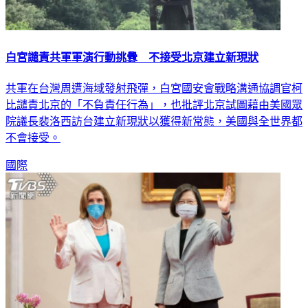
白宮譴責共軍軍演行動挑釁 不接受北京建立新現狀
共軍在台灣周遭海域發射飛彈，白宮國安會戰略溝通協調官柯
比譴責北京的「不負責任行為」，也批評北京試圖藉由美國眾
院議長裴洛西訪台建立新現狀以獲得新常態，美國與全世界都
不會接受。
國際