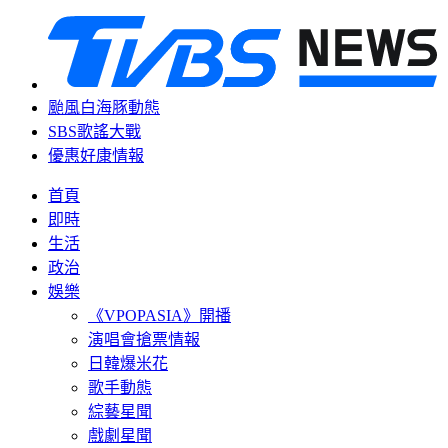
颱風白海豚動態
SBS歌謠大戰
優惠好康情報
首頁
即時
生活
政治
娛樂
《VPOPASIA》開播
演唱會搶票情報
日韓爆米花
歌手動態
綜藝星聞
戲劇星聞