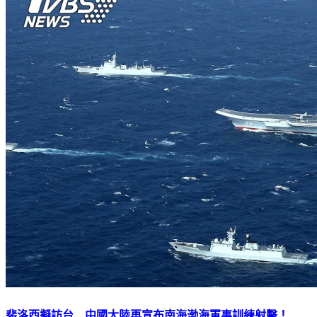
裴洛西擬訪台 中國大陸再宣布南海渤海軍事訓練射擊！