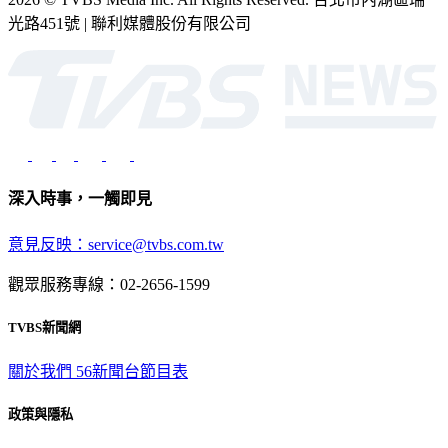
深入時事，一觸即見
意見反映：service@tvbs.com.tw
觀眾服務專線：02-2656-1599
TVBS新聞網
關於我們
56新聞台節目表
政策與隱私
隱私權政策
性騷擾防治措施
網站使用協定
版權宣告