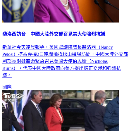
裴洛西訪台 中國大陸外交部召見美大使強烈抗議
新華社今天凌晨報導，美國眾議院議長裴洛西（Nancy
Pelosi）搭乘專機2日晚間飛抵松山機場訪問，中國大陸外交部
副部長謝鋒奉命緊急召見美國大使伯恩斯（Nicholas
Burns），代表中國大陸政府向美方提出嚴正交涉和強烈抗
議。
國際