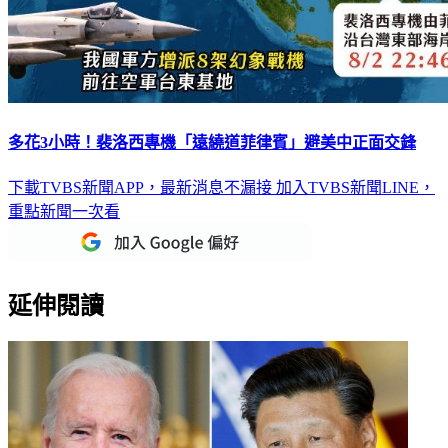
多花3小時！裴洛西專機「遠繞道菲律賓」避美中正面交鋒
下載TVBS新聞APP，最新消息不漏接
加入TVBS新聞LINE，
重點新聞一次看
延伸閱讀