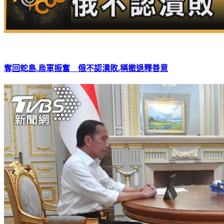
奪回蛇島.烏軍振奮 俄不認潰敗.稱撤退釋善意