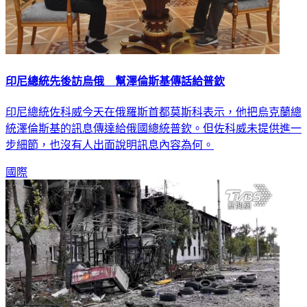
印尼總統先後訪烏俄 幫澤倫斯基傳話給普欽
印尼總統佐科威今天在俄羅斯首都莫斯科表示，他把烏克蘭總
統澤倫斯基的訊息傳達給俄國總統普欽。但佐科威未提供進一
步細節，也沒有人出面說明訊息內容為何。
國際