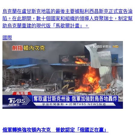
烏克蘭在盧甘斯克地區的最後主要據點利西昌斯克正式宣告淪
陷。在此期間，數十個國家和組織的領導人齊聚瑞士，制定幫
助烏克蘭重建的現代版「馬歇爾計畫」。
國際
俄軍轉進強攻頓內次克 普欽認定「俄國正在贏」