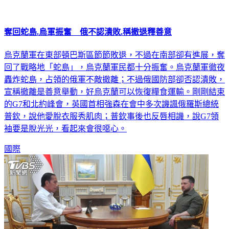
奪回蛇島.烏軍振奮 俄不認潰敗.稱撤退釋善意
烏克蘭軍在東部頓巴斯區節節敗退，不過在南部卻有進展，奪
回了戰略地「蛇島」，烏克蘭軍民都十分振奮。烏克蘭軍徹夜
轟炸蛇島，占領的俄軍不敵撤離；不過俄國防部卻否認潰敗，
宣稱撤離是善意舉動，好烏克蘭可以恢復糧食運輸。剛剛結束
的G7和北約峰會，英國首相強森在會中多次譏諷俄羅斯總統
普欽，說他愛脫衣服秀肌肉；普欽事後也反唇相譏，說G7領
袖要是脫光光，看起來會很噁心。
國際