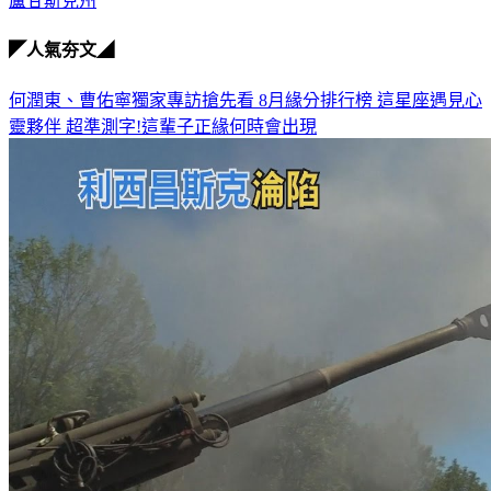
盧甘斯克州
◤人氣夯文◢
何潤東、曹佑寧獨家專訪搶先看
8月緣分排行榜 這星座遇見心
靈夥伴
超準測字!這輩子正緣何時會出現