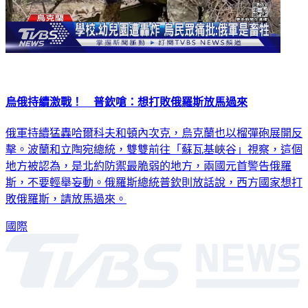
烏俄持續激戰！ 普欽嗆：想打敗俄羅斯放馬過來
俄軍持續猛轟哈爾科夫和頓內次克，烏克蘭也以榴彈砲展開反
擊。波蘭和立陶宛總統，雙雙前往「蘇瓦基峽谷」視察，這個
地方被認為，是北約防禦最脆弱的地方，兩國元首警告俄羅
斯，不要輕舉妄動。俄羅斯總統普欽則放話說，西方國家想打
敗俄羅斯，請放馬過來。
國際