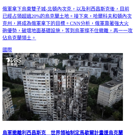
俄軍拿下烏東雙子城-北頓內次克，以及利西昌斯克後，目前
已經占領超過20%的烏克蘭土地。接下來，哈爾科夫和頓內次
克州，將成為俄軍拿下的目標。CNN分析，俄軍靠著強大火
砲優勢，破壞地面基礎設施，等到烏軍撐不住撤離，再一一攻
佔烏克蘭領土。
國際
烏軍撤離利西昌斯克 世界領袖制定馬歇爾計畫援烏克蘭