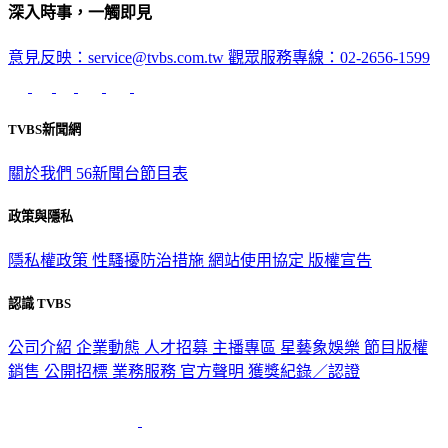
深入時事，一觸即見
意見反映：service@tvbs.com.tw
觀眾服務專線：02-2656-1599
TVBS新聞網
關於我們
56新聞台節目表
政策與隱私
隱私權政策
性騷擾防治措施
網站使用協定
版權宣告
認識 TVBS
公司介紹
企業動態
人才招募
主播專區
星藝象娛樂
節目版權
銷售
公開招標
業務服務
官方聲明
獲獎紀錄／認證