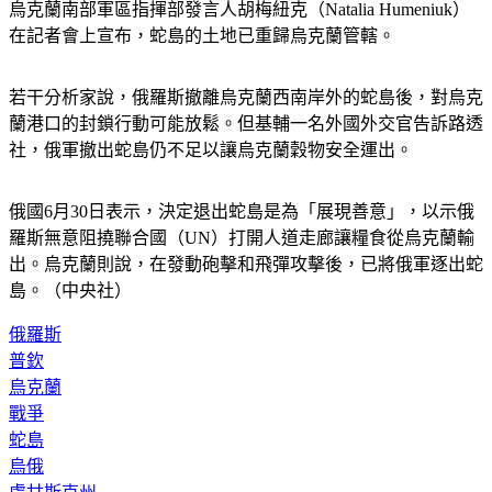
烏克蘭南部軍區指揮部發言人胡梅紐克（Natalia Humeniuk）
在記者會上宣布，蛇島的土地已重歸烏克蘭管轄。
若干分析家說，俄羅斯撤離烏克蘭西南岸外的蛇島後，對烏克
蘭港口的封鎖行動可能放鬆。但基輔一名外國外交官告訴路透
社，俄軍撤出蛇島仍不足以讓烏克蘭穀物安全運出。
俄國6月30日表示，決定退出蛇島是為「展現善意」，以示俄
羅斯無意阻撓聯合國（UN）打開人道走廊讓糧食從烏克蘭輸
出。烏克蘭則說，在發動砲擊和飛彈攻擊後，已將俄軍逐出蛇
島。（中央社）
俄羅斯
普欽
烏克蘭
戰爭
蛇島
烏俄