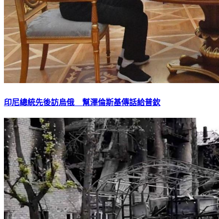
印尼總統先後訪烏俄 幫澤倫斯基傳話給普欽