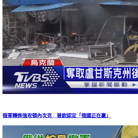
俄軍轉進強攻頓內次克 普欽認定「俄國正在贏」