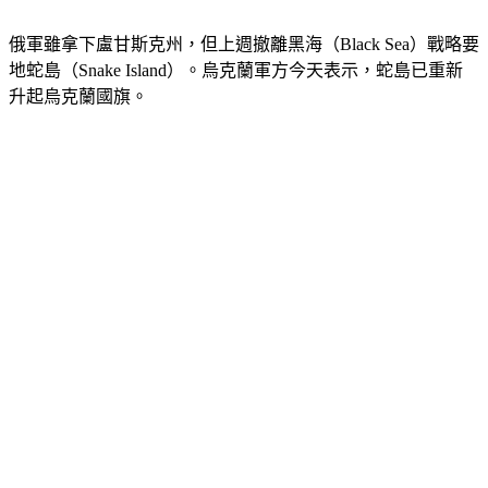
俄軍雖拿下盧甘斯克州，但上週撤離黑海（Black Sea）戰略要
地蛇島（Snake Island）。烏克蘭軍方今天表示，蛇島已重新
升起烏克蘭國旗。