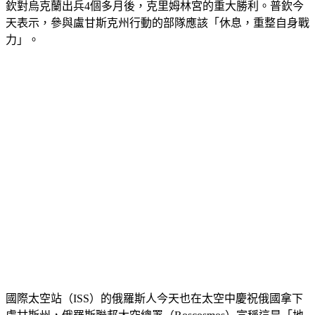
欽對烏克蘭出兵4個多月後，克里姆林宮的重大勝利。普欽今
天表示，參與盧甘斯克州行動的部隊應該「休息，重整自身戰
力」。
國際太空站（ISS）的俄羅斯人今天也在太空中慶祝俄國拿下