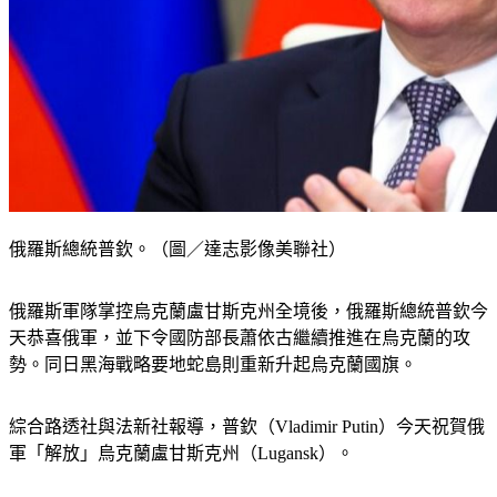
俄羅斯總統普欽。（圖／達志影像美聯社）
俄羅斯軍隊掌控烏克蘭盧甘斯克州全境後，俄羅斯總統普欽今
天恭喜俄軍，並下令國防部長蕭依古繼續推進在烏克蘭的攻
勢。同日黑海戰略要地蛇島則重新升起烏克蘭國旗。
綜合路透社與法新社報導，普欽（Vladimir Putin）今天祝賀俄
軍「解放」烏克蘭盧甘斯克州（Lugansk）。