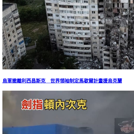
烏軍撤離利西昌斯克 世界領袖制定馬歇爾計畫援烏克蘭