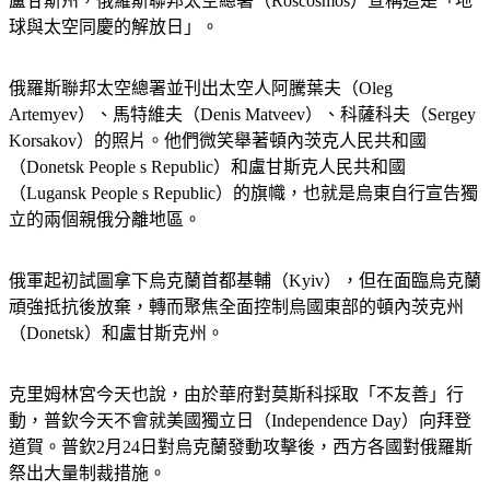
盧甘斯州，俄羅斯聯邦太空總署（Roscosmos）宣稱這是「地
球與太空同慶的解放日」。
俄羅斯聯邦太空總署並刊出太空人阿騰葉夫（Oleg 
Artemyev）、馬特維夫（Denis Matveev）、科薩科夫（Sergey 
Korsakov）的照片。他們微笑舉著頓內茨克人民共和國
（Donetsk People s Republic）和盧甘斯克人民共和國
（Lugansk People s Republic）的旗幟，也就是烏東自行宣告獨
立的兩個親俄分離地區。
俄軍起初試圖拿下烏克蘭首都基輔（Kyiv），但在面臨烏克蘭
頑強抵抗後放棄，轉而聚焦全面控制烏國東部的頓內茨克州
（Donetsk）和盧甘斯克州。
克里姆林宮今天也說，由於華府對莫斯科採取「不友善」行
動，普欽今天不會就美國獨立日（Independence Day）向拜登
道賀。普欽2月24日對烏克蘭發動攻擊後，西方各國對俄羅斯
祭出大量制裁措施。