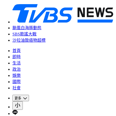
颱風白海豚動態
SBS歌謠大戰
沙拉油致癌物超標
首頁
即時
生活
政治
娛樂
國際
社會
更多