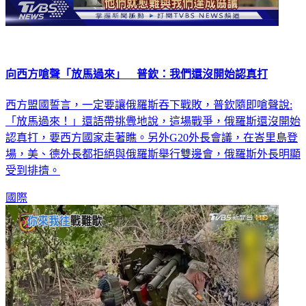
向西方嗆聲「放馬過來」 普欽：我們還沒開始認真打
西方盟國誓言，一定要讓俄羅斯吞下戰敗，普欽隨即嗆聲說:
「放馬過來！」還語帶挑釁地說，這場戰爭，俄羅斯還沒開始
認真打，要西方國家走著瞧。另外G20外長會議，在峇里島登
場，美、德外長都拒絕與俄羅斯舉行雙邊會，俄羅斯外長明顯
受到排擠。
國際