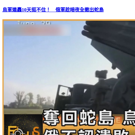
烏軍連轟10天挺不住！ 俄軍趁暗夜全撤出蛇島