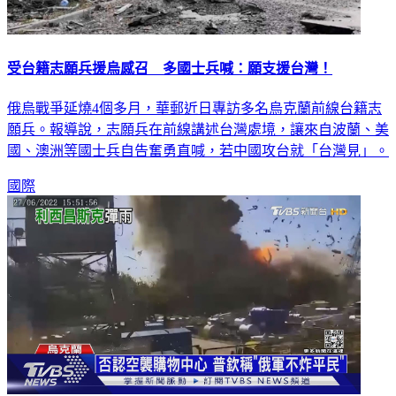
受台籍志願兵援烏感召 多國士兵喊：願支援台灣！
俄烏戰爭延燒4個多月，華郵近日專訪多名烏克蘭前線台籍志
願兵。報導說，志願兵在前線講述台灣處境，讓來自波蘭、美
國、澳洲等國士兵自告奮勇直喊，若中國攻台就「台灣見」。
國際