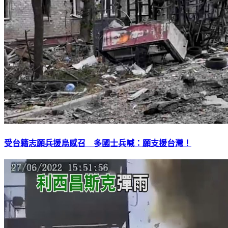
受台籍志願兵援烏感召 多國士兵喊：願支援台灣！