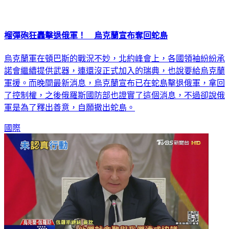
榴彈砲狂轟擊退俄軍！ 烏克蘭宣布奪回蛇島
烏克蘭軍在頓巴斯的戰況不妙，北約峰會上，各國領袖紛紛承
諾會繼續提供武器，連還沒正式加入的瑞典，也說要給烏克蘭
軍援。而晚間最新消息，烏克蘭宣布已在蛇島擊退俄軍，拿回
了控制權，之後俄羅斯國防部也證實了這個消息，不過卻說俄
軍是為了釋出善意，自願撤出蛇島。
國際