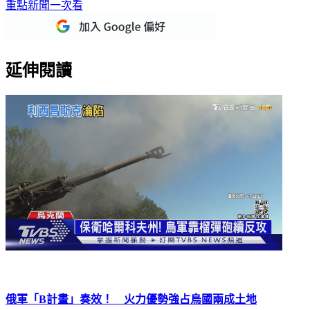
重點新聞一次看
延伸閱讀
俄軍「B計畫」奏效！ 火力優勢強占烏國兩成土地