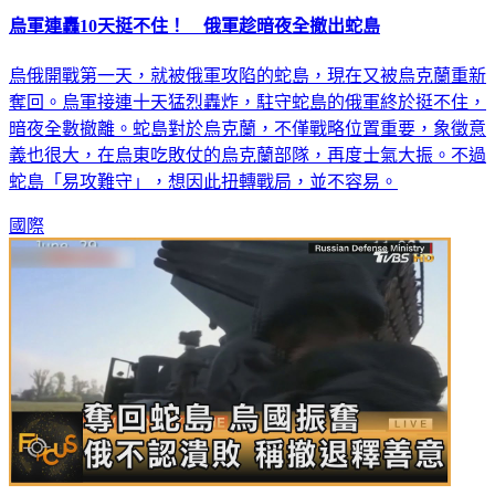
烏軍連轟10天挺不住！ 俄軍趁暗夜全撤出蛇島
烏俄開戰第一天，就被俄軍攻陷的蛇島，現在又被烏克蘭重新
奪回。烏軍接連十天猛烈轟炸，駐守蛇島的俄軍終於挺不住，
暗夜全數撤離。蛇島對於烏克蘭，不僅戰略位置重要，象徵意
義也很大，在烏東吃敗仗的烏克蘭部隊，再度士氣大振。不過
蛇島「易攻難守」，想因此扭轉戰局，並不容易。
國際