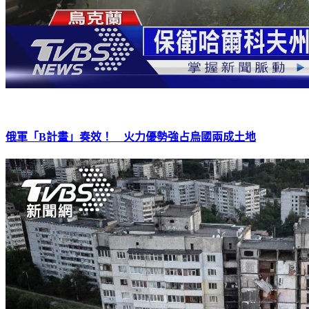
俄軍「B計畫」奏效！ 火力優勢強占烏國兩成土地