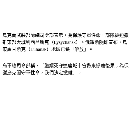
烏克蘭武裝部隊總司令部表示，為保護守軍性命，部隊被迫撤
離東部大城利西昌斯克（Lysychansk）。俄羅斯隨即宣布，烏
東盧甘斯克（Luhansk）地區已獲「解放」。
烏軍總司令部稱，「繼續死守這座城市會帶來慘痛後果；為保
護烏克蘭守軍性命，我們決定撤離」。