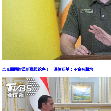
烏克蘭國旗重新飄揚蛇島！ 澤倫斯基：不會被擊垮