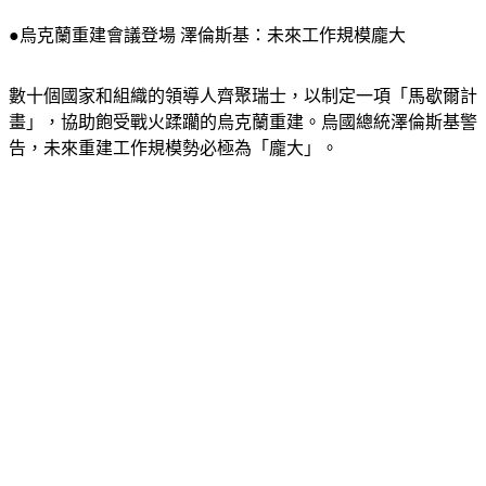
整旗鼓，我們會收復失土；保護人民的重要性大過一切。」
●烏克蘭重建會議登場 澤倫斯基：未來工作規模龐大
數十個國家和組織的領導人齊聚瑞士，以制定一項「馬歇爾計
畫」，協助飽受戰火蹂躪的烏克蘭重建。烏國總統澤倫斯基警
告，未來重建工作規模勢必極為「龐大」。