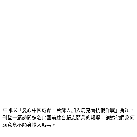
喊，若中國攻台就「台灣見」。
華郵以「憂心中國威脅，台灣人加入烏克蘭抗俄作戰」為題，
刊登一篇訪問多名烏國前線台籍志願兵的報導，講述他們為何
願意奮不顧身投入戰事。