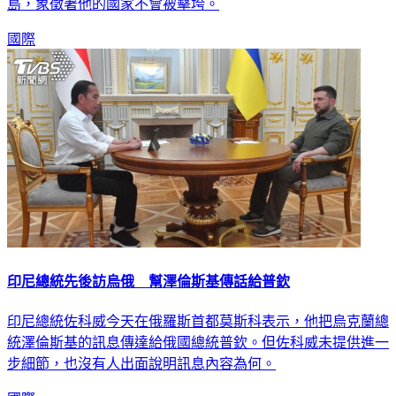
悲劇。對此，烏國總統澤倫斯基表示，烏國國旗重新飄揚在蛇
島，象徵著他的國家不會被擊垮。
國際
印尼總統先後訪烏俄 幫澤倫斯基傳話給普欽
印尼總統佐科威今天在俄羅斯首都莫斯科表示，他把烏克蘭總
統澤倫斯基的訊息傳達給俄國總統普欽。但佐科威未提供進一
步細節，也沒有人出面說明訊息內容為何。