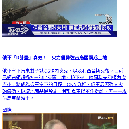
俄軍「B計畫」奏效！ 火力優勢強占烏國兩成土地
俄軍拿下烏東雙子城-北頓內次克，以及利西昌斯克後，目前
已經占領超過20%的烏克蘭土地。接下來，哈爾科夫和頓內次
克州，將成為俄軍拿下的目標。CNN分析，俄軍靠著強大火
砲優勢，破壞地面基礎設施，等到烏軍撐不住撤離，再一一攻
佔烏克蘭領土。
國際