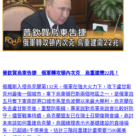
普欽賀烏東告捷 俄軍轉攻頓內次克 烏重建需22兆！
俄羅斯入侵烏克蘭第132天，俄軍在強大火力下，攻下盧甘斯
克州最後一個城市，拿下烏東頓巴斯兩個地區之一，是俄軍自
五月奪下東南部港口城市馬里烏波爾以來最大勝利。烏克蘭在
失去盧甘斯克後，重整防衛線，專家說對烏軍來說會比較好防
守。儘管戰事持續，烏克蘭盟友已在瑞士召開復興會議，商討
未來該如何重建烏克蘭，烏國總理表示光基礎建設的直接損