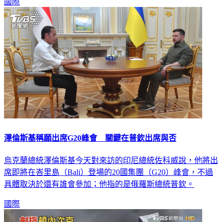
國際
澤倫斯基稱願出席G20峰會 關鍵在普欽出席與否
烏克蘭總統澤倫斯基今天對來訪的印尼總統佐科威說，他將出
席即將在峇里島（Bali）登場的20國集團（G20）峰會，不過
具體取決於還有誰會參加；他指的是俄羅斯總統普欽。
國際