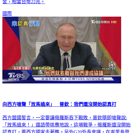
失，已超過1千億美金，估計三階段重建計畫需要7500萬美
金，相當台幣22兆。
國際
向西方嗆聲「放馬過來」 普欽：我們還沒開始認真打
西方盟國誓言，一定要讓俄羅斯吞下戰敗，普欽隨即嗆聲說:
「放馬過來！」還語帶挑釁地說，這場戰爭，俄羅斯還沒開始