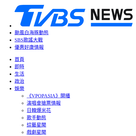
颱風白海豚動態
SBS歌謠大戰
優惠好康情報
首頁
即時
生活
政治
娛樂
《VPOPASIA》開播
演唱會搶票情報
日韓爆米花
歌手動態
綜藝星聞
戲劇星聞