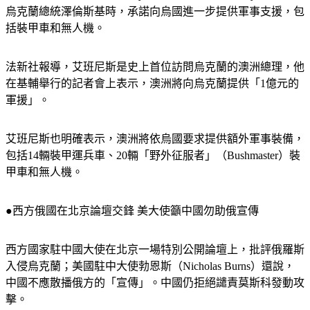
澳洲總理艾班尼斯（Anthony Albanese）在基輔（Kyiv）會見
烏克蘭總統澤倫斯基時，承諾向烏國進一步提供軍事支援，包
括裝甲車和無人機。
法新社報導，艾班尼斯是史上首位訪問烏克蘭的澳洲總理，他
在基輔舉行的記者會上表示，澳洲將向烏克蘭提供「1億元的
軍援」。
艾班尼斯也明確表示，澳洲將依烏國要求提供額外軍事裝備，
包括14輛裝甲運兵車、20輛「野外征服者」（Bushmaster）裝
甲車和無人機。
●西方俄國在北京論壇交鋒 美大使籲中國勿助俄宣傳
西方國家駐中國大使在北京一場特別公開論壇上，批評俄羅斯
入侵烏克蘭；美國駐中大使勃恩斯（Nicholas Burns）還說，
中國不應散播俄方的「宣傳」。中國仍拒絕譴責莫斯科發動攻