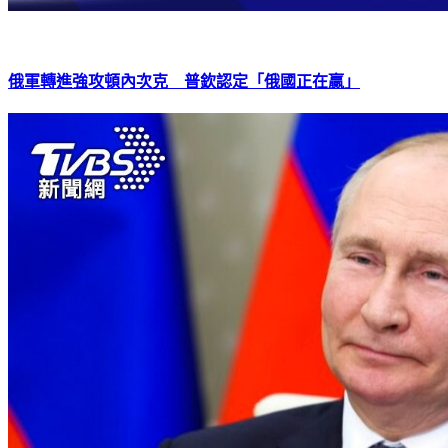
俄軍轉進強攻頓內次克 普欽認定「俄國正在贏」