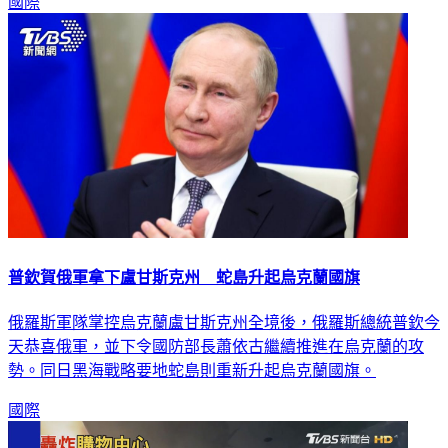
國際
普欽賀俄軍拿下盧甘斯克州 蛇島升起烏克蘭國旗
俄羅斯軍隊掌控烏克蘭盧甘斯克州全境後，俄羅斯總統普欽今
天恭喜俄軍，並下令國防部長蕭依古繼續推進在烏克蘭的攻
勢。同日黑海戰略要地蛇島則重新升起烏克蘭國旗。
國際