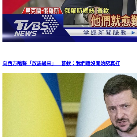
向西方嗆聲「放馬過來」 普欽：我們還沒開始認真打