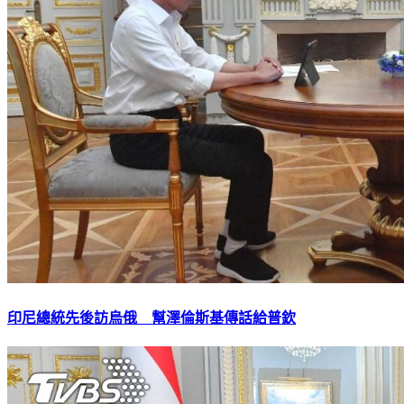
印尼總統先後訪烏俄 幫澤倫斯基傳話給普欽