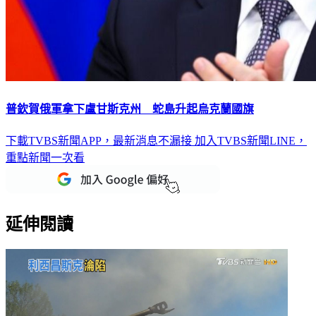
普欽賀俄軍拿下盧甘斯克州 蛇島升起烏克蘭國旗
下載TVBS新聞APP，最新消息不漏接
加入TVBS新聞LINE，
重點新聞一次看
延伸閱讀