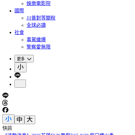
娛樂電影院
國際
川普對等關稅
全球必讀
社會
毒駕連爆
警察愛無限
更多
快訊