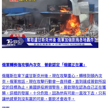
俄軍轉進強攻頓內次克 普欽認定「俄國正在贏」
俄羅斯在拿下盧甘斯克州後，現在攻擊重心，轉移到頓內次
克。俄軍放話，現在攻擊行動會一直持續，直到達成普欽所設
定的目標為止。美國退役將領警告，普欽現在認為自己正在獲
勝，這樣的發展，十分危險，因為他有可能一直攻下去，只有
讓他感覺到沒有贏的可能，普欽才會收手。