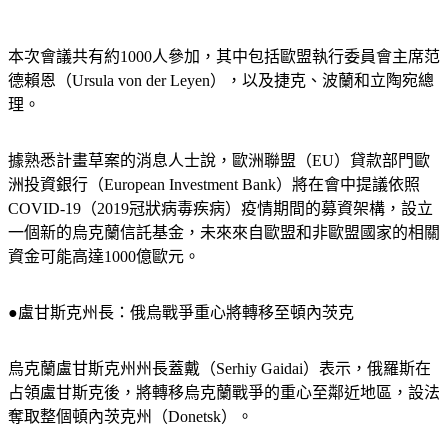
本次會議共有約1000人參加，其中包括歐盟執行委員會主席范
德賴恩（Ursula von der Leyen），以及捷克、波蘭和立陶宛總
理。
據熟悉計畫草案的消息人士說，歐洲聯盟（EU）貸款部門歐
洲投資銀行（European Investment Bank）將在會中提議依照
COVID-19（2019冠狀病毒疾病）疫情期間的募資架構，設立
一個新的烏克蘭信託基金，未來來自歐盟和非歐盟國家的相關
資金可能高達1000億歐元。
●盧甘斯克州長：俄烏戰爭重心將轉移至頓內茨克
烏克蘭盧甘斯克州州長蓋戴（Serhiy Gaidai）表示，俄羅斯在
占領盧甘斯克後，將轉移烏克蘭戰爭的重心至鄰近地區，設法
奪取整個頓內茨克州（Donetsk）。