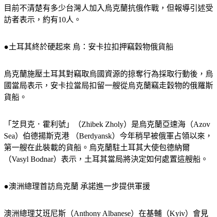
目前不清楚有多少台灣人加入烏克蘭抗俄作戰，但報導引述受
訪者表示，約有10人。
●土耳其終於硬起來 烏：安卡拉扣押竊穀物俄貨船
烏克蘭施壓土耳其對竊取烏國資源的掠奪行為採取行動後，烏
國當局表示，安卡拉當局扣留一艘從烏克蘭竊走穀物的俄羅斯
貨船。
「芝貝克．霍利號」（Zhibek Zholy）是烏克蘭亞速海（Azov 
Sea）伯德揚斯克港 （Berdyansk）今年稍早被俄軍占領以來，
第一艘在此裝載的貨船。烏克蘭駐土耳其大使包德納爾
（Vasyl Bodnar）表示，土耳其當局將決定如何處置這艘船。
●澳洲總理首訪烏克蘭 承諾進一步提供軍援