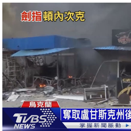
澤倫斯基稱願出席G20峰會 關鍵在普欽出席與否