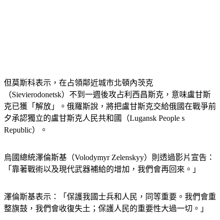
但莫斯科表示，在占領鄰近城市北頓內茨克
（Sievierodonetsk）不到一週後攻占利西昌斯克，意味盧甘斯
克已獲「解放」。俄羅斯說，將把盧甘斯克交給俄國在戰爭前
夕承認獨立的盧甘斯克人民共和國（Lugansk People s 
Republic）。
烏國總統澤倫斯基（Volodymyr Zelenskyy）則透過影片宣告：
「靠著戰術以及現代武器補給的增加，我們會再回來。」
澤倫斯基表示：「保護我國士兵和人民，同等重要。我們會重