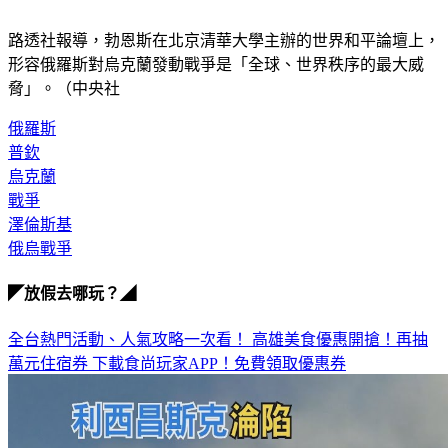
擊。
路透社報導，勃恩斯在北京清華大學主辦的世界和平論壇上，
形容俄羅斯對烏克蘭發動戰爭是「全球、世界秩序的最大威
脅」。（中央社
俄羅斯
普欽
烏克蘭
戰爭
澤倫斯基
俄烏戰爭
◤放假去哪玩？◢
全台熱門活動、人氣攻略一次看！
高雄美食優惠開搶！再抽
萬元住宿券
下載食尚玩家APP！免費領取優惠券