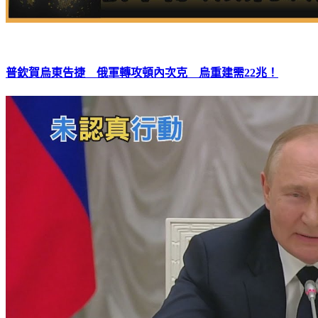
普欽賀烏東告捷 俄軍轉攻頓內次克 烏重建需22兆！