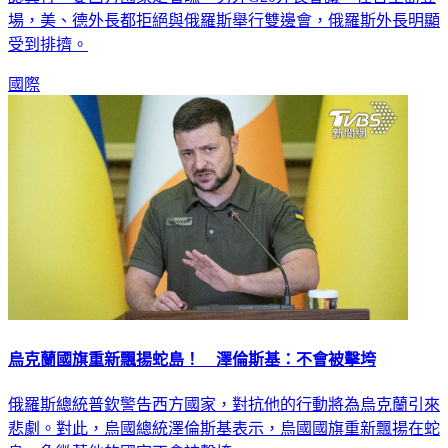
認真打，要西方國家走著瞧。另外G20外長會議，在峇里島登
場，美、德外長都拒絕與俄羅斯舉行雙邊會，俄羅斯外長明顯
受到排擠。
國際
烏克蘭國旗重新飄揚蛇島！ 澤倫斯基：不會被擊垮
俄羅斯總統普欽警告西方國家，對抗他的行動將為烏克蘭引來