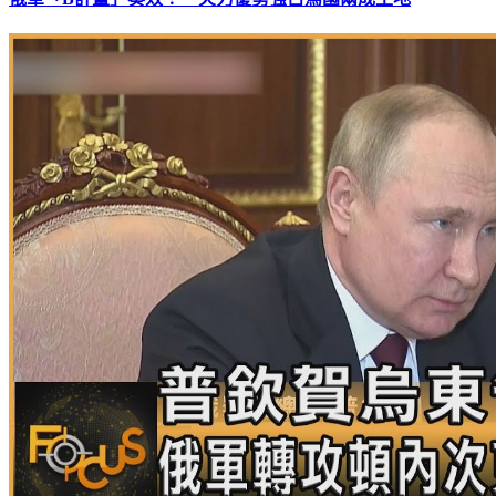
俄軍「B計畫」奏效！ 火力優勢強占烏國兩成土地