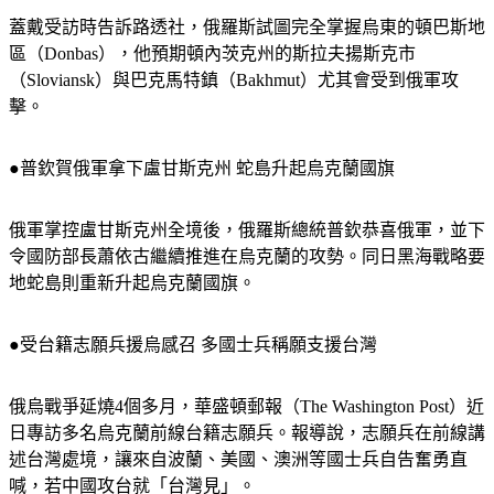
蓋戴受訪時告訴路透社，俄羅斯試圖完全掌握烏東的頓巴斯地
區（Donbas），他預期頓內茨克州的斯拉夫揚斯克市
（Sloviansk）與巴克馬特鎮（Bakhmut）尤其會受到俄軍攻
擊。
●普欽賀俄軍拿下盧甘斯克州 蛇島升起烏克蘭國旗
俄軍掌控盧甘斯克州全境後，俄羅斯總統普欽恭喜俄軍，並下
令國防部長蕭依古繼續推進在烏克蘭的攻勢。同日黑海戰略要
地蛇島則重新升起烏克蘭國旗。
●受台籍志願兵援烏感召 多國士兵稱願支援台灣
俄烏戰爭延燒4個多月，華盛頓郵報（The Washington Post）近
日專訪多名烏克蘭前線台籍志願兵。報導說，志願兵在前線講
述台灣處境，讓來自波蘭、美國、澳洲等國士兵自告奮勇直