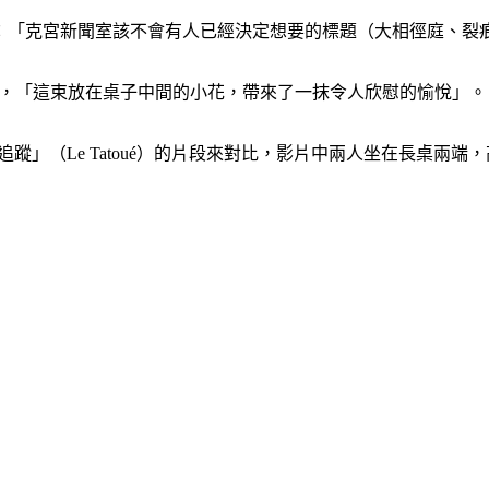
l）調侃：「克宮新聞室該不會有人已經決定想要的標題（大相徑庭、
oy）寫道，「這束放在桌子中間的小花，帶來了一抹令人欣慰的愉悅」。
上電影「名畫追蹤」（Le Tatoué）的片段來對比，影片中兩人坐