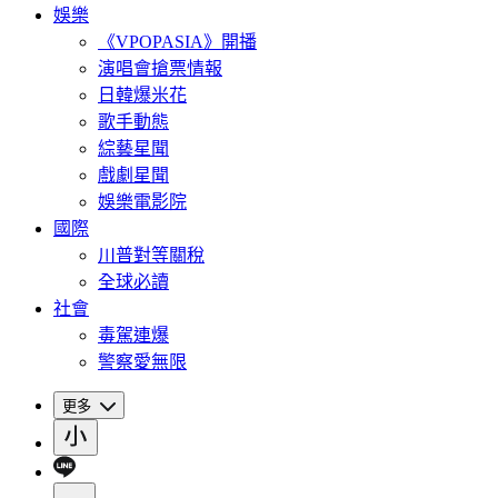
娛樂
《VPOPASIA》開播
演唱會搶票情報
日韓爆米花
歌手動態
綜藝星聞
戲劇星聞
娛樂電影院
國際
川普對等關稅
全球必讀
社會
毒駕連爆
警察愛無限
更多