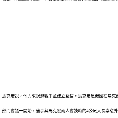
馬克宏說，他力求規避戰爭並建立互信。馬克宏是俄國在烏克
然而會議一開始，蒲亭與馬克宏兩人會談時的4公尺大長桌意