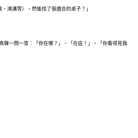
裂痕、鴻溝等），然後找了張適合的桌子？」
在長桌兩端，高聲一問一答：「你在哪？」、「在這！」、「你看得見我