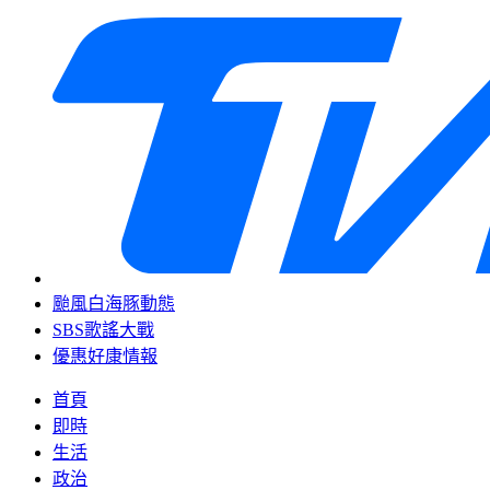
颱風白海豚動態
SBS歌謠大戰
優惠好康情報
首頁
即時
生活
政治