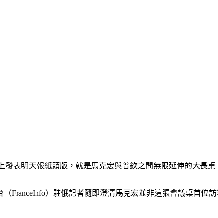
witter）上發表明天報紙頭版，就是馬克宏與普欽之間無限延伸的
anceInfo）駐俄記者隨即澄清馬克宏並非這張會議桌首位訪客，