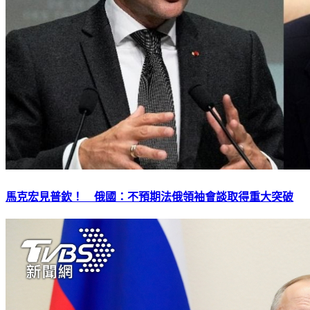
馬克宏見普欽！ 俄國：不預期法俄領袖會談取得重大突破