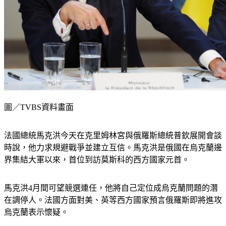
圖／TVBS資料畫面
法國總統馬克洪今天在克里姆林宮與俄羅斯總統普欽展開會談
時說，他力求規避戰爭並建立互信。馬克洪是俄國在烏克蘭邊
界集結大軍以來，首位到訪莫斯科的西方國家元首。
馬克洪4月間可望競選連任，他將自己定位成烏克蘭問題的潛
在調停人。法國方面對美、英等西方國家預言俄羅斯即將進攻
烏克蘭表示懷疑。