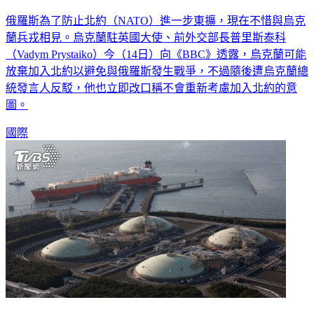
俄羅斯為了防止北約（NATO）進一步東擴，現在不惜與烏克
蘭兵戎相見。烏克蘭駐英國大使、前外交部長普里斯泰科
（Vadym Prystaiko）今（14日）向《BBC》透露，烏克蘭可能
放棄加入北約以避免與俄羅斯發生戰爭，不過隨後遭烏克蘭總
統發言人反駁，他也立即改口稱不會重新考慮加入北約的意
圖。
國際