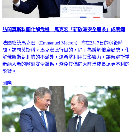
訪問莫斯科圖化解危機 馬克宏「新歐洲安全體系」成關鍵
法國總統馬克宏（Emmanuel Macron）將在2月7日的稍後時
間，訪問莫斯科。馬克宏此行目的，除了為緩解俄烏局勢，化
解俄羅斯對北約的不滿外，還希望利用其影響力，讓俄羅斯重
新納入新的歐洲安全體系，避免其偏向大陸造成長遠更不利的
影響。
國際