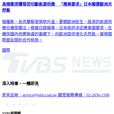
烏俄衝突爆發恐切斷能源供應 「應美要求」日本擬援歐洲天
然氣
俄羅斯、烏克蘭緊張情勢升溫，憂關歐洲民生、經濟的能源供
應也備受關注。根據日媒報導，日本政府決定應美國要求，在
確保國內供應無虞的基礎下，向歐洲提供液化天然氣，展現國
際盟友間的合作態勢。
國際
深入時事，一觸即見
意見反映：service@tvbs.com.tw
觀眾服務專線：02-2656-1599
TVBS新聞網