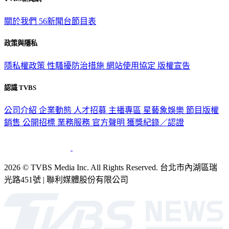
關於我們
56新聞台節目表
政策與隱私
隱私權政策
性騷擾防治措施
網站使用協定
版權宣告
認識 TVBS
公司介紹
企業動態
人才招募
主播專區
星藝象娛樂
節目版權
銷售
公開招標
業務服務
官方聲明
獲獎紀錄／認證
2026 © TVBS Media Inc. All Rights Reserved. 台北市內湖區瑞
光路451號 | 聯利媒體股份有限公司