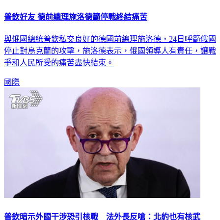
普欽好友 德前總理施洛德籲停戰終結痛苦
與俄國總統普欽私交良好的德國前總理施洛德，24日呼籲俄國
停止對烏克蘭的攻擊，施洛德表示，俄國領導人有責任，讓戰
爭和人民所受的痛苦盡快結束。
國際
普欽暗示外國干涉恐引核戰 法外長反嗆：北約也有核武