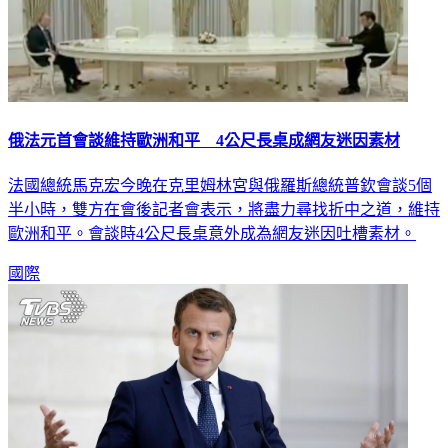
俄法元首會談維持歐洲和平 4公尺長桌成網友迷因素材
法國總統馬克宏今晚在克里姆林宮與俄羅斯總統普欽會談5個
半小時，雙方在會後記者會表示，將盡力尋找折中之道，維持
歐洲和平。會談時4公尺長桌意外成為網友迷因吐槽素材。
國際