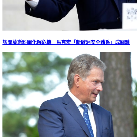
訪問莫斯科圖化解危機 馬克宏「新歐洲安全體系」成關鍵