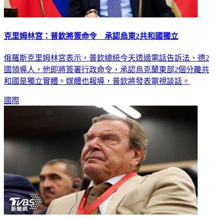
克里姆林宮：普欽將簽命令 承認烏東2共和國獨立
俄羅斯克里姆林宮表示，普欽總統今天透過電話告訴法、德2
國領導人，他即將簽署行政命令，承認烏克蘭東部2個分離共
和國是獨立實體。媒體也報導，普欽將發表電視談話。
國際