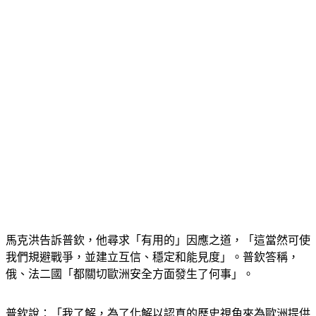
馬克洪告訴普欽，他尋求「有用的」因應之道，「這當然可使
我們規避戰爭，並建立互信、穩定和能見度」。普欽答稱，
俄、法二國「都關切歐洲安全方面發生了何事」。
普欽說：「我了解，為了化解以認真的歷史視角來為歐洲提供