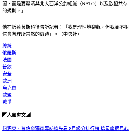
蘭，而是要釐清與北大西洋公約組織（NATO）以及歐盟共存
的規則。」
他在抵達莫斯科後告訴記者：「我是理性地樂觀，但我並不相
信會有理所當然的奇蹟」。（中央社）
總統
俄羅斯
法國
普欽
安全
歐洲
烏克蘭
歐盟
戰爭
◤人氣夯文◢
何潤東、曹佑寧獨家專訪搶先看
8月緣分排行榜 這星座遇見心