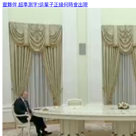
靈夥伴
超準測字!這輩子正緣何時會出現