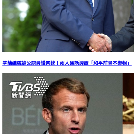
芬蘭總統被公認最懂普欽！兩人通話透露「和平前景不樂觀」