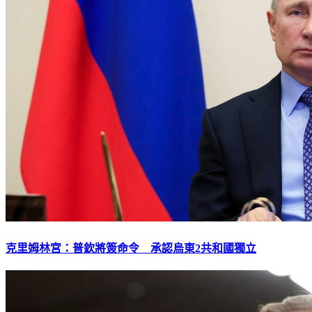
克里姆林宮：普欽將簽命令 承認烏東2共和國獨立