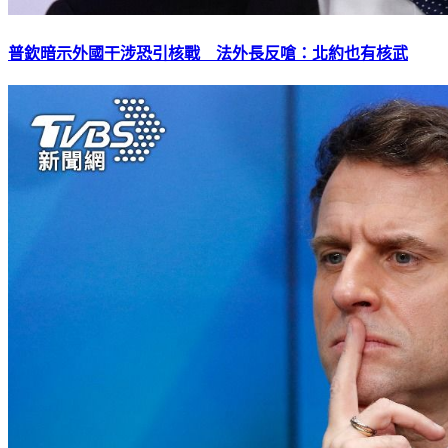
普欽暗示外國干涉恐引核戰 法外長反嗆：北約也有核武