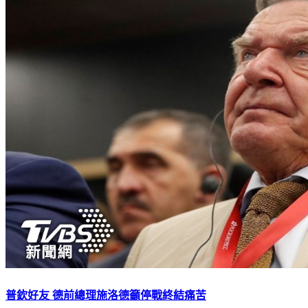
普欽好友 德前總理施洛德籲停戰終結痛苦