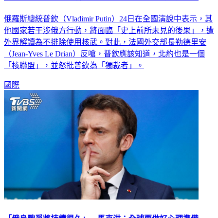
俄羅斯總統普欽（Vladimir Putin）24日在全國演說中表示，其
他國家若干涉俄方行動，將面臨「史上前所未見的後果」，遭
外界解讀為不排除使用核武。對此，法國外交部長勒德里安
（Jean-Yves Le Drian）反嗆，普欽應該知道，北約也是一個
「核聯盟」，並怒批普欽為「獨裁者」。
國際