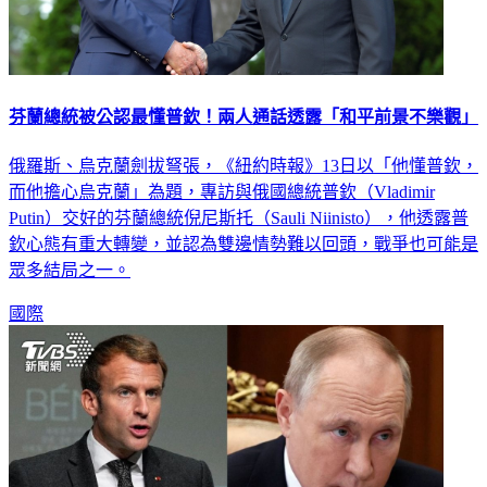
芬蘭總統被公認最懂普欽！兩人通話透露「和平前景不樂觀」
俄羅斯、烏克蘭劍拔弩張，《紐約時報》13日以「他懂普欽，
而他擔心烏克蘭」為題，專訪與俄國總統普欽（Vladimir
Putin）交好的芬蘭總統倪尼斯托（Sauli Niinisto），他透露普
欽心態有重大轉變，並認為雙邊情勢難以回頭，戰爭也可能是
眾多結局之一。
國際