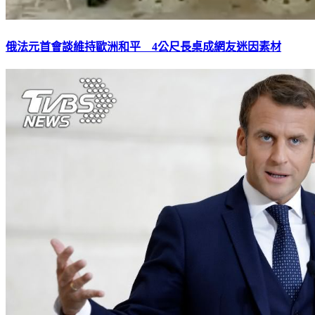
俄法元首會談維持歐洲和平 4公尺長桌成網友迷因素材