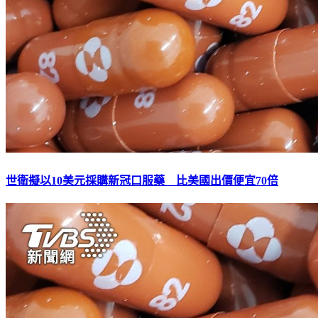
世衛擬以10美元採購新冠口服藥 比美國出價便宜70倍