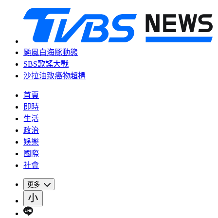
颱風白海豚動態
SBS歌謠大戰
沙拉油致癌物超標
首頁
即時
生活
政治
娛樂
國際
社會
更多