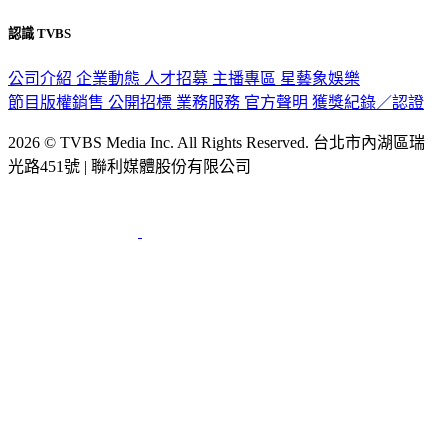
隱私權政策
性騷擾防治措施
網站使用協定
版權宣告
認識 TVBS
公司介紹
企業動態
人才招募
主播專區
星藝象娛樂
節目版權銷售
公開招標
業務服務
官方聲明
獲獎紀錄／認證
2026 © TVBS Media Inc. All Rights Reserved. 台北市內湖區瑞
光路451號 | 聯利媒體股份有限公司