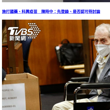
施打國藥、科興疫苗 陳時中：先登錄、是否認可待討論