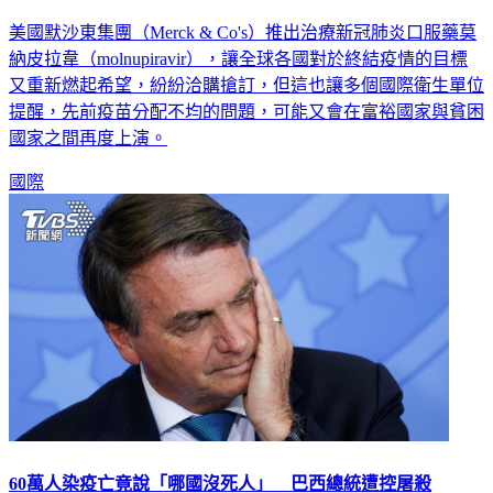
演」
美國默沙東集團（Merck & Co's）推出治療新冠肺炎口服藥莫
納皮拉韋（molnupiravir），讓全球各國對於終結疫情的目標
又重新燃起希望，紛紛洽購搶訂，但這也讓多個國際衛生單位
提醒，先前疫苗分配不均的問題，可能又會在富裕國家與貧困
國家之間再度上演。
國際