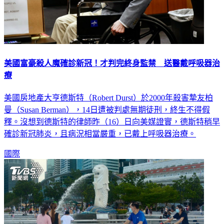
美國富豪殺人魔確診新冠！才判完終身監禁 送醫戴呼吸器治
療
美國房地產大亨德斯特（Robert Durst）於2000年殺害摯友柏
曼（Susan Berman），14日遭被判處無期徒刑，終生不得假
釋。沒想到德斯特的律師昨（16）日向美媒證實，德斯特稍早
確診新冠肺炎，且病況相當嚴重，已戴上呼吸器治療。
國際