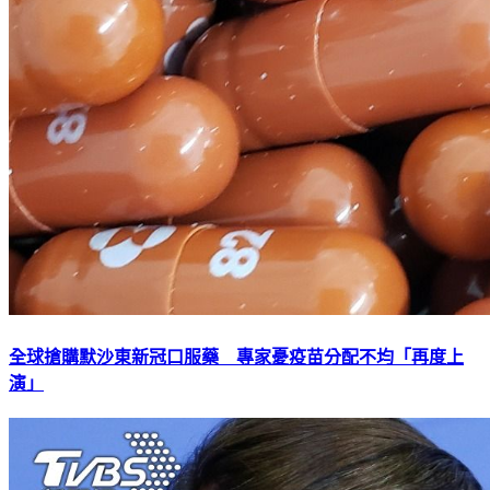
全球搶購默沙東新冠口服藥 專家憂疫苗分配不均「再度上
演」