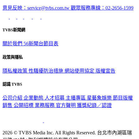
深入時事，一觸即見
意見反映：service@tvbs.com.tw
觀眾服務專線：02-2656-1599
TVBS新聞網
關於我們
56新聞台節目表
政策與隱私
隱私權政策
性騷擾防治措施
網站使用協定
版權宣告
認識 TVBS
公司介紹
企業動態
人才招募
主播專區
星藝象娛樂
節目版權
銷售
公開招標
業務服務
官方聲明
獲獎紀錄／認證