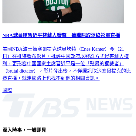
NBA球員嗆習近平替藏人發聲 遭騰訊取消綠衫軍直播
美國NBA波士頓塞爾提克球員坎特（Enes Kanter）今（21
日）在推特發布影片，批評中國政府以殘忍方式侵害藏人權
利，更形容中國國家主席習近平是一位「殘暴的獨裁者」
（brutal dictator），影片發出後，不僅騰訊取消塞爾提克的比
賽直播，就連網路上也找不到他的相關資訊。
國際