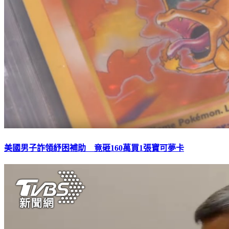
美國男子詐領紓困補助 竟砸160萬買1張寶可夢卡