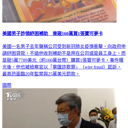
美國男子詐領紓困補助 竟砸160萬買1張寶可夢卡
美國一名男子去年聲稱公司受到新冠肺炎疫情衝擊，向政府申
請紓困貸款，不過他收到補助不是用在公司或是員工身上，而
是砸5萬7789美元（約160萬台幣）購買1張寶可夢卡，事件曝
光後，他也被檢察官以「電匯詐欺罪」（wire fraud）起訴，
最高恐面臨20年監禁與25萬美元罰款。
國際