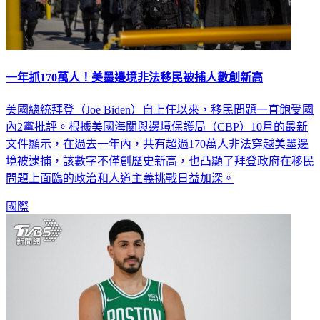
一年抓170萬人！美墨邊境非法移民被捕人數創新高
美國總統拜登（Joe Biden）自上任以來，移民問題一直飽受國
內2黨批評。根據美國海關與邊境保護局（CBP）10月的最新
文件顯示，在過去一年內，共有超過170萬人非法穿越美墨邊
境被逮捕，該數字不僅創歷史新高，也凸顯了拜登政府在移民
問題上面臨的政治和人道主義挑戰日益加深。
國際