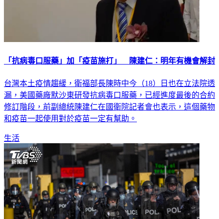
「抗病毒口服藥」加「疫苗施打」 陳建仁：明年有機會解封
台灣本土疫情趨緩，衛福部長陳時中今（18）日也在立法院透
漏，美國藥廠默沙東研發抗病毒口服藥，已經進度最後的合約
修訂階段，前副總統陳建仁在國衛院記者會也表示，這個藥物
和疫苗一起使用對於疫苗一定有幫助。
生活