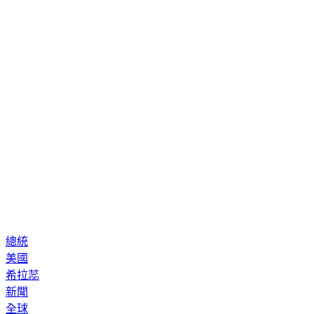
並且積極減重。
總統
美國
希拉蕊
新聞