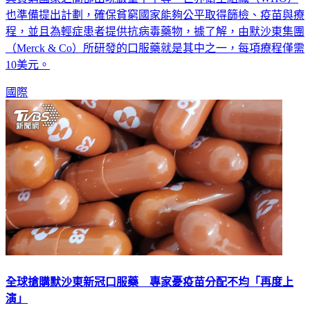
與貧窮國家之間卻出現嚴重不平等，世界衛生組織（WHO）
也準備提出計劃，確保貧窮國家能夠公平取得篩檢、疫苗與療
程，並且為輕症患者提供抗病毒藥物，據了解，由默沙東集團
（Merck & Co）所研發的口服藥就是其中之一，每項療程僅需
10美元。
國際
全球搶購默沙東新冠口服藥 專家憂疫苗分配不均「再度上