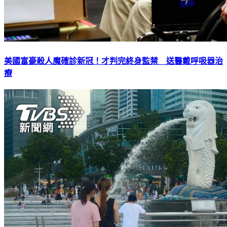
美國富豪殺人魔確診新冠！才判完終身監禁 送醫戴呼吸器治
療