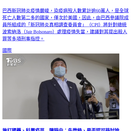
60萬人染疫亡竟說「哪國沒死人」 巴西總統遭控屠殺
巴西新冠肺炎疫情嚴峻，染疫病歿人數累計逾60萬人，是全球
死亡人數第二多的國家，僅次於美國，因此，由巴西參議院成
員所組成的「新冠肺炎真相調查委員會」（CPI）將針對總統
波索納洛（Jair Bolsonaro）處理疫情失當，建議對其提出殺人
罪等多項刑事指控。
國際