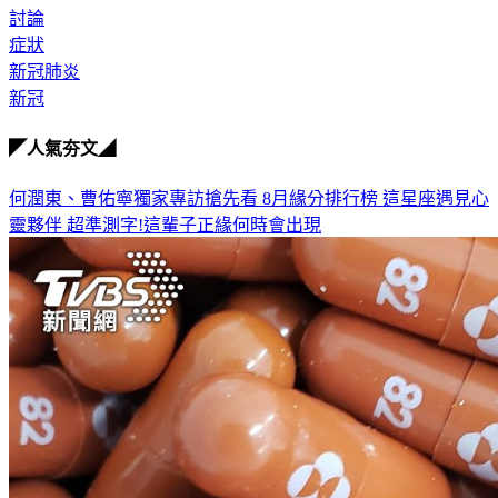
全球
討論
症狀
新冠肺炎
新冠
◤人氣夯文◢
何潤東、曹佑寧獨家專訪搶先看
8月緣分排行榜 這星座遇見心
靈夥伴
超準測字!這輩子正緣何時會出現