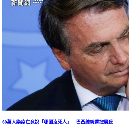
60萬人染疫亡竟說「哪國沒死人」 巴西總統遭控屠殺