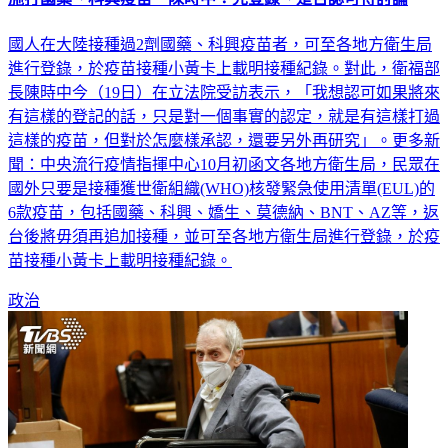
施打國藥、科興疫苗 陳時中：先登錄、是否認可待討論
國人在大陸接種過2劑國藥、科興疫苗者，可至各地方衛生局
進行登錄，於疫苗接種小黃卡上載明接種紀錄。對此，衛福部
長陳時中今（19日）在立法院受訪表示，「我想認可如果將來
有這樣的登記的話，只是對一個事實的認定，就是有這樣打過
這樣的疫苗，但對於怎麼樣承認，還要另外再研究」。更多新
聞：中央流行疫情指揮中心10月初函文各地方衛生局，民眾在
國外只要是接種獲世衛組織(WHO)核發緊急使用清單(EUL)的
6款疫苗，包括國藥、科興、嬌生、莫德納、BNT、AZ等，返
台後將毋須再追加接種，並可至各地方衛生局進行登錄，於疫
苗接種小黃卡上載明接種紀錄。
政治