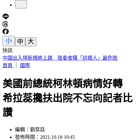
快訊
車禍後頭痛數月找嘸病因！吃止痛藥也沒用 醫揪這部位出問
題
首頁
｜
國際
美國前總統柯林頓病情好轉
希拉蕊攙扶出院不忘向記者比
讚
編輯：劉奕廷