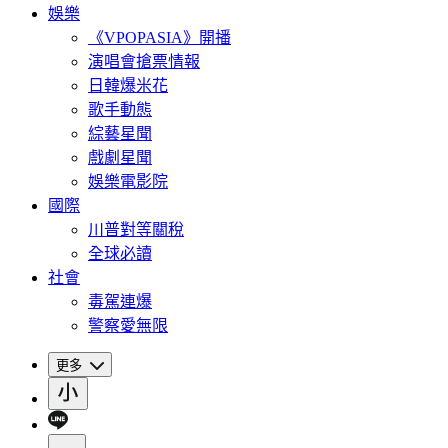
娛樂
《VPOPASIA》開播
演唱會搶票情報
日韓爆米花
歌手動態
綜藝星聞
戲劇星聞
娛樂電影院
國際
川普對等關稅
全球必讀
社會
毒駕連爆
警察愛無限
更多