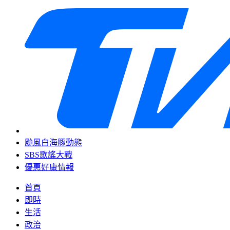
颱風白海豚動態
SBS歌謠大戰
優惠好康情報
首頁
即時
生活
政治