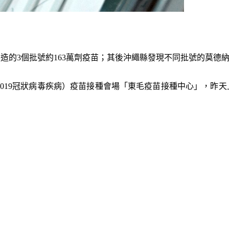
期製造的3個批號約163萬劑疫苗；其後沖繩縣發現不同批號的莫
2019冠狀病毒疾病）疫苗接種會場「東毛疫苗接種中心」，昨天上