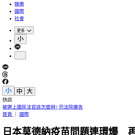
娛樂
國際
社會
更多
快訊
陳佩琪曝柯文哲生日心聲 監控腳環換手環沒不同：羞辱性更
首頁
｜
國際
日本莫德納疫苗問題連環爆 再