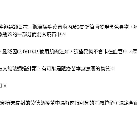
沖繩縣28日在一瓶莫德納疫苗瓶內及3支針筒內發現黑色異物，
膠瓶蓋的一部分而混入疫苗中。
雖然因COVID-19使用肌肉注射，這些異物不會卡在血管中
較大無法通過針頭，有可能是跟疫苗本身無關的物質。
打。
現部分未開封的莫德納疫苗中混有肉眼可見的金屬粒子，決定全面