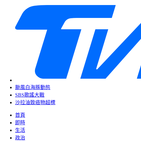
颱風白海豚動態
SBS歌謠大戰
沙拉油致癌物超標
首頁
即時
生活
政治