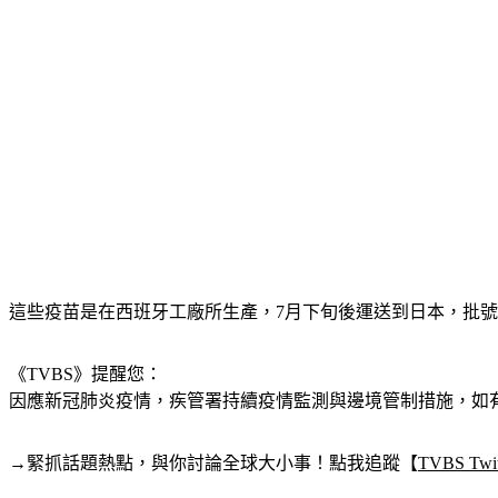
這些疫苗是在西班牙工廠所生產，7月下旬後運送到日本，批號包括300
《TVBS》提醒您：
因應新冠肺炎疫情，疾管署持續疫情監測與邊境管制措施，
如有
→緊抓話題熱點，與你討論全球大小事！點我追蹤【
TVBS Twit