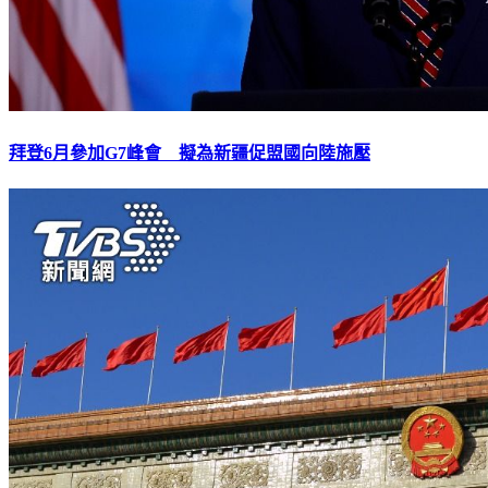
拜登6月參加G7峰會 擬為新疆促盟國向陸施壓