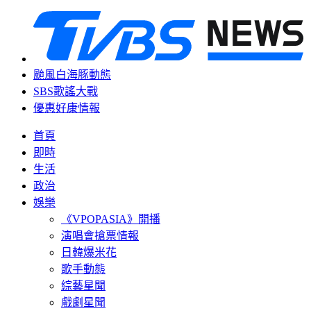
颱風白海豚動態
SBS歌謠大戰
優惠好康情報
首頁
即時
生活
政治
娛樂
《VPOPASIA》開播
演唱會搶票情報
日韓爆米花
歌手動態
綜藝星聞
戲劇星聞