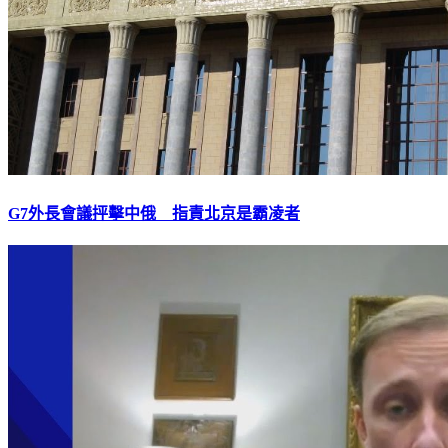
G7外長會議抨擊中俄 指責北京是霸凌者