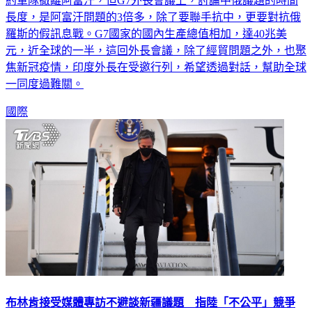
約軍隊撤離阿富汗，但G7外長會議上，討論中俄議題的時間
長度，是阿富汗問題的3倍多，除了要聯手抗中，更要對抗俄
羅斯的假訊息戰。G7國家的國內生產總值相加，達40兆美
元，近全球的一半，這回外長會議，除了經貿問題之外，也聚
焦新冠疫情，印度外長在受邀行列，希望透過對話，幫助全球
一同度過難關。
國際
布林肯接受媒體專訪不避談新疆議題 指陸「不公平」競爭