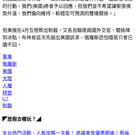
的行動，我們(美國)將會予以回應，但我們並不希望讓緊張情
勢升溫，我們偏向維持，較穩定可預測的雙邊關係。」
但美俄在4月互相祭出制裁，又各自驅逐兩國外交官，關係降
到冰點，布林肯這次先拋出美國訴求，俄羅斯恐怕還是只會已
讀不回。
軍事
俄羅斯
美國
大陸
人權
拜登
G7
制裁
◤放假去哪玩？◢
全台熱門活動、人氣攻略一次看！
高雄美食優惠開搶！再抽