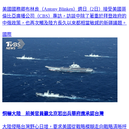
美國國務卿布林肯（Antony Blinken）週日（2日）接受美國哥
倫比亞廣播公司（CBS）專訪，訪談中除了著重於拜登政府的
中俄政策，也再次觸及陸方長久以來都相當敏感的新疆議題。
國際
恫嚇大陸 前美官員籲北京若出兵華府應承認台灣
大陸侵略台灣野心日增，要求美國從戰略模糊走向戰略清晰呼