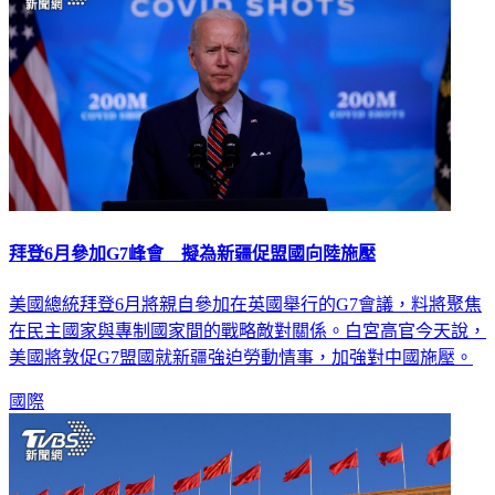
拜登6月參加G7峰會 擬為新疆促盟國向陸施壓
美國總統拜登6月將親自參加在英國舉行的G7會議，料將聚焦
在民主國家與專制國家間的戰略敵對關係。白宮高官今天說，
美國將敦促G7盟國就新疆強迫勞動情事，加強對中國施壓。
國際