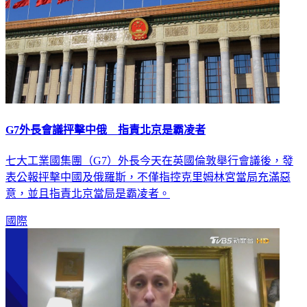
G7外長會議抨擊中俄 指責北京是霸凌者
七大工業國集團（G7）外長今天在英國倫敦舉行會議後，發
表公報抨擊中國及俄羅斯，不僅指控克里姆林宮當局充滿惡
意，並且指責北京當局是霸凌者。
國際