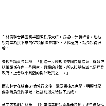
布林肯聯合英國高舉國際秩序大旗，這場G7外長峰會，也被
視為是為接下來的G7領袖峰會鋪路，大陸這方，話是說得很
酸。
央視評論員滕建群：「他進一步體現出美國拉幫結派，群毆包
括俄羅斯在內一些國家，具體的政策，所以拉幫結派也是拜登
政府，上台以來具體的對外政策之一。」
而布林肯在結束G7倫敦行之後，還要轉往烏克蘭，明顯就是
要談俄烏邊界爭端，出發前還先給個下馬威。
美國國務卿布林肯：「如果俄羅斯決定魯莽行動，或是侵略性