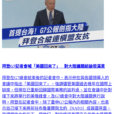
拜登G7記者會喊「美國回來了」 對大陸議題結論很滿意
拜登在G7峰會結束後的記者會中，表示他在與各國領導人的
會議中指出「美國回來了」，強調儘管美國過去幾年在國際上
缺席，但現在已重新回歸國際事務的談判桌，並在會議中針對
接下來將舉行的美俄峰會，及G7峰會中對大陸議題進行說
明。拜登在記者會中，除了重申G7公報內的相關內容，也表
示自己接下來將前往布魯塞爾與北約（NATO）成員國見面，