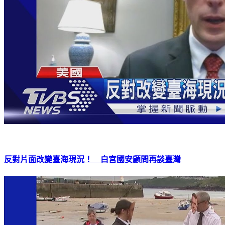
反對片面改變臺海現況！ 白宮國安顧問再談臺灣