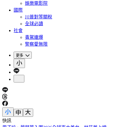
娛樂電影院
國際
川普對等關稅
全球必讀
社會
毒駕連爆
警察愛無限
更多
快訊