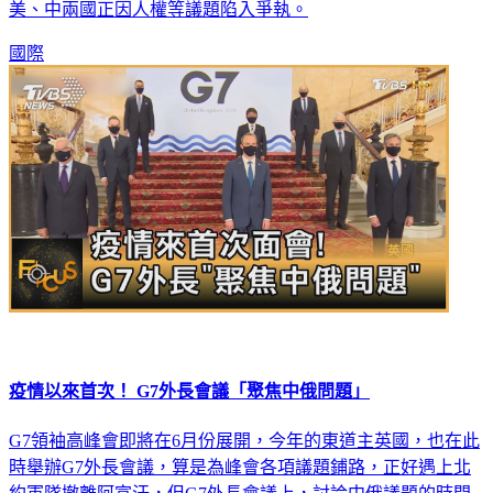
美、中兩國正因人權等議題陷入爭執。
國際
疫情以來首次！ G7外長會議「聚焦中俄問題」
G7領袖高峰會即將在6月份展開，今年的東道主英國，也在此
時舉辦G7外長會議，算是為峰會各項議題鋪路，正好遇上北