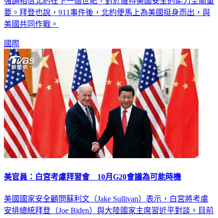
強調相信北約在下一個世紀，對於維持美國安全的能力至關重
要。拜登也說，911事件後，北約便馬上為美國挺身而出，與
美國共同作戰。
國際
美官員：白宮考慮拜習會 10月G20會議為可能時機
美國國家安全顧問蘇利文（Jake Sullivan）表示，白宮將考慮
安排總統拜登（Joe Biden）與大陸國家主席習近平對談。目前