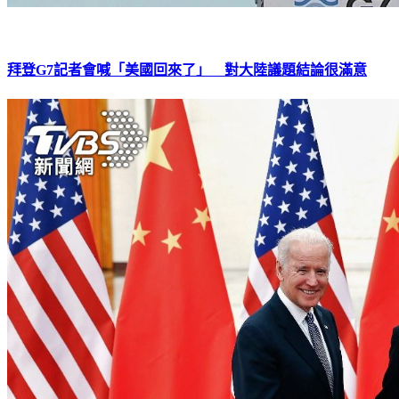
拜登G7記者會喊「美國回來了」 對大陸議題結論很滿意