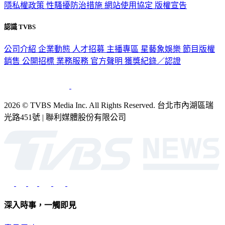
隱私權政策
性騷擾防治措施
網站使用協定
版權宣告
認識 TVBS
公司介紹
企業動態
人才招募
主播專區
星藝象娛樂
節目版權
銷售
公開招標
業務服務
官方聲明
獲獎紀錄／認證
2026 © TVBS Media Inc. All Rights Reserved. 台北市內湖區瑞
光路451號 | 聯利媒體股份有限公司
深入時事，一觸即見