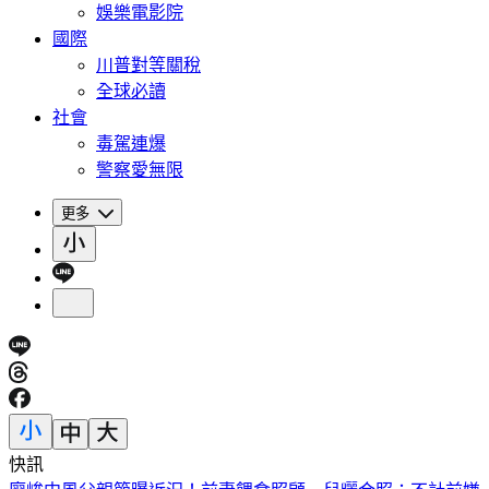
娛樂電影院
國際
川普對等關稅
全球必讀
社會
毒駕連爆
警察愛無限
更多
快訊