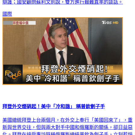
國際
拜登外交煙硝起！美中「冷和諧」 稱普欽劊子手
美國總統拜登上台兩個月，在外交上奉行「美國回來了」，重
新與世界交往，但與兩大對手中國和俄羅斯的關係，卻日益惡
化。拜登在接受專訪時稱俄羅斯總統普欽為劊子手，立刻惹惱
莫斯科，強硬召回駐美大使；而上週美中在阿拉斯加舉行的高