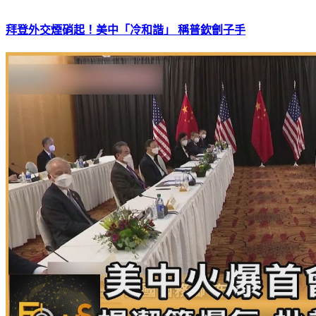
拜登外交煙硝起！美中「冷和諧」 稱普欽劊子手