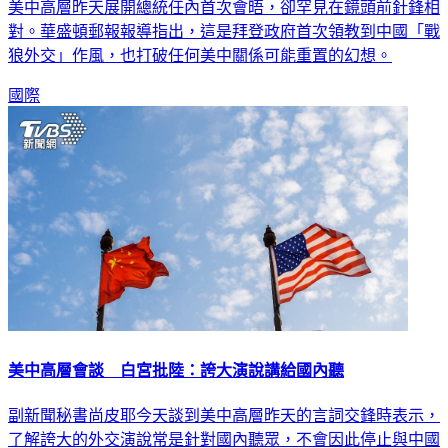
對。華盛頓郵報報導指出，這是拜登政府首次領教到中國「戰
狼外交」作風，也打破任何美中關係可能重置的幻想。
國際
美中高層會談 白宮批陸：誇大演說講給國內聽
副新聞秘書尚皮耶今天談到美中高層昨天的言詞交鋒時表示，
了解誇大的外交演說常是針對國內聽眾，不會因此停止與中國
進行對話。