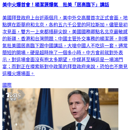
美國拜登政府上台近兩個月，美中外交高層首次正式會面，地
點選在距華府和北京，各約五六千公里的阿拉斯加。儘管是初
次見面，雙方一上來都措辭尖銳，美國國務卿點名北京最敏感
的新疆、香港和台灣問題；中國主管外交事務的楊潔篪，則爆
氣批美國居高臨下跟中國講話，大嗆中國人不吃這一套。通常
簡短的開場，硬是超時拖了一個多小時。中方會前就對外表
示，對這場會面沒有抱太多期望，中媒甚至稱這是一場鴻門
宴；而對正在摸索新對中政策的拜登政府來說，恐怕也不樂見
這種火爆場面。
國際