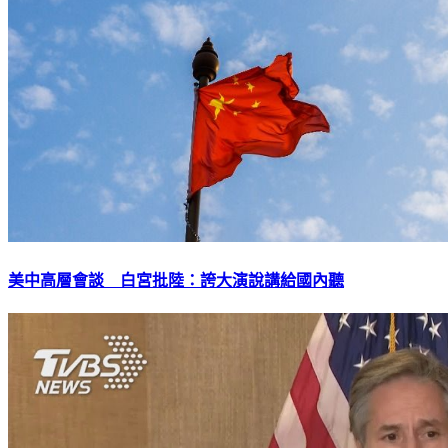
美中高層會談 白宮批陸：誇大演說講給國內聽