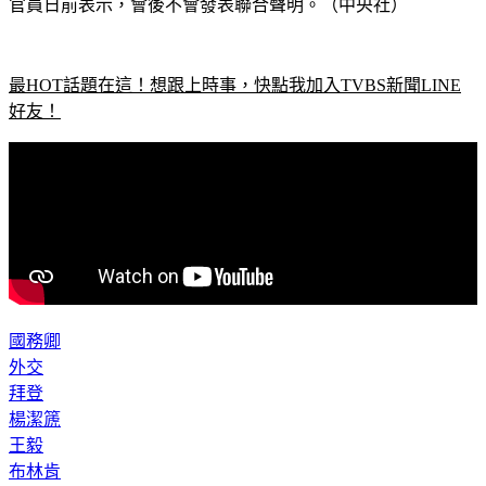
最HOT話題在這！想跟上時事，快點我加入TVBS新聞LINE
好友！
國務卿
外交
拜登
楊潔篪
王毅
布林肯
美中