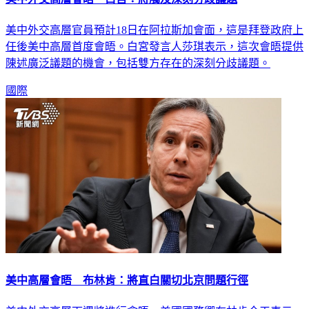
美中外交高層官員預計18日在阿拉斯加會面，這是拜登政府上
任後美中高層首度會晤。白宮發言人莎琪表示，這次會晤提供
陳述廣泛議題的機會，包括雙方存在的深刻分歧議題。
國際
美中高層會晤 布林肯：將直白關切北京問題行徑
美中外交高層下週將進行會晤，美國國務卿布林肯今天表示，