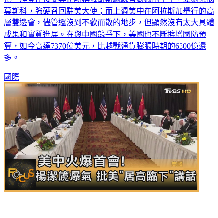
層雙邊會，儘管還沒到不歡而散的地步，但顯然沒有太大具體
成果和實質進展。在與中國競爭下，美國也不斷擴增國防預
算，如今高達7370億美元，比越戰通貨膨脹時期的6300億還
多。
國際
美中火爆首會！楊潔篪爆氣 批美「居高臨下」講話