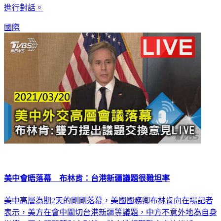
國際
美中會晤落幕 布林肯：台港新疆議題很難坦率
美中高層為期2天的剛剛落幕，美國國務卿布林肯向在場記者
表示，美方在會中關切台港新疆等議題，中方不意外地為自身
辯護；國安顧問蘇利文則說，雙方進行艱難直率的談話。