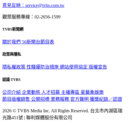
觀眾服務專線：02-2656-1599
TVBS新聞網
關於我們
56新聞台節目表
政策與隱私
隱私權政策
性騷擾防治措施
網站使用協定
版權宣告
認識 TVBS
公司介紹
企業動態
人才招募
主播專區
星藝象娛樂
節目版權銷售
公開招標
業務服務
官方聲明
獲獎紀錄／認證
2026 © TVBS Media Inc. All Rights Reserved. 台北市內湖區瑞
光路451號 | 聯利媒體股份有限公司