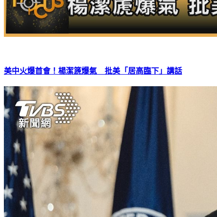
美中火爆首會！楊潔篪爆氣 批美「居高臨下」講話