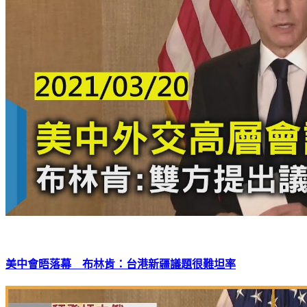
美中會晤落幕 布林肯：台港新疆議題很難坦率