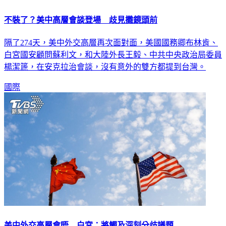
不裝了？美中高層會談登場 歧見攤鏡頭前
隔了274天，美中外交高層再次面對面，美國國務卿布林肯、
白宮國安顧問蘇利文，和大陸外長王毅、中共中央政治局委員
楊潔篪，在安克拉治會談，沒有意外的雙方都提到台灣。
國際
美中外交高層會晤 白宮：將觸及深刻分歧議題