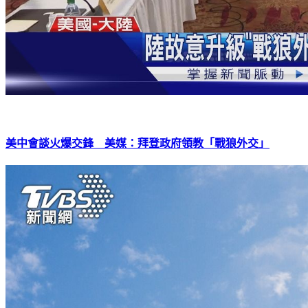
美中會談火爆交鋒 美媒：拜登政府領教「戰狼外交」