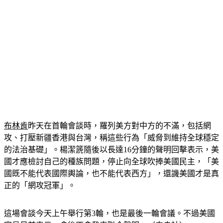
布林肯
昨天在首輪會談時，羅列美方對中方的不滿，包括網
攻、打壓新疆香港與台灣，稱這些行為「威脅到維持全球穩定
的法治基礎」。楊潔篪隨後以長達16分鐘的聲明回擊表示，美
國才應檢討自己的種族問題，停止向全球吹捧美國民主，「美
國既不能代表國際輿論，也不能代表西方」，還譏美國才是真
正的「網攻冠軍」。
這場會談今天上午舉行第3輪，也是最後一輪會議。不過美國
官員日前表示，會後不會發表聯合聲明。（中央社）