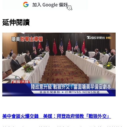
延伸閱讀
美中會談火爆交鋒 美媒：拜登政府領教「戰狼外交」
美中高層昨天展開總統任內首次會晤，卻罕見在鏡頭前針鋒相