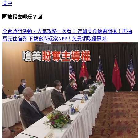
◤放假去哪玩？◢
全台熱門活動、人氣攻略一次看！
高雄美食優惠開搶！再抽
萬元住宿券
下載食尚玩家APP！免費領取優惠券