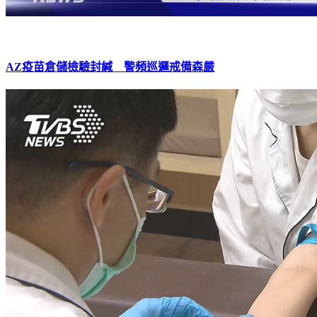
AZ疫苗倉儲檢驗封緘 警頻巡邏戒備森嚴