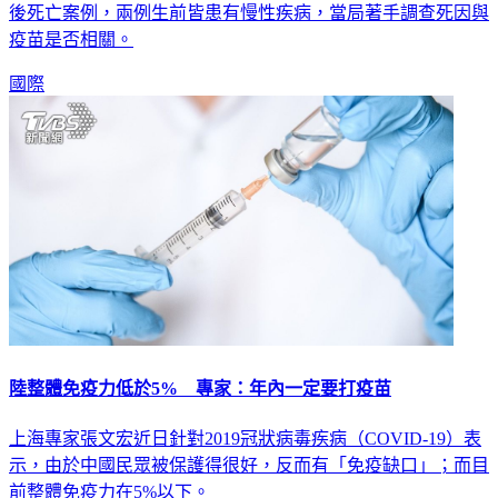
後死亡案例，兩例生前皆患有慢性疾病，當局著手調查死因與
疫苗是否相關。
國際
陸整體免疫力低於5% 專家：年內一定要打疫苗
上海專家張文宏近日針對2019冠狀病毒疾病（COVID-19）表
示，由於中國民眾被保護得很好，反而有「免疫缺口」；而目
前整體免疫力在5%以下。