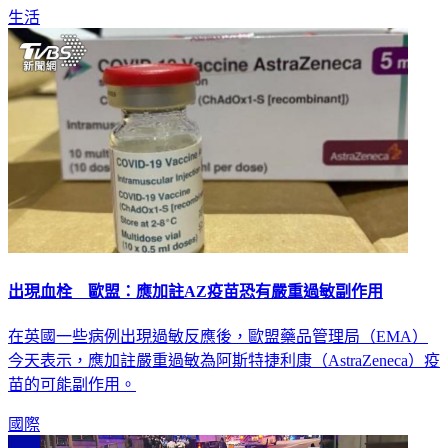
生活
出現血栓 歐盟：應加註AZ疫苗恐有嚴重過敏副作用
在英國一些病例出現過敏反應後，歐盟藥品管理局（EMA）
今天表示，應加註嚴重過敏為阿斯特捷利康（AstraZeneca）疫
苗的可能副作用。
國際