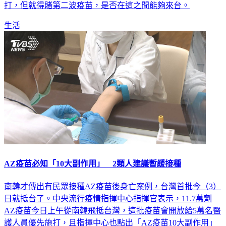
打，但就得賭第二波疫苗，是否在這之間能夠來台。
生活
AZ疫苗必知「10大副作用」 2類人建議暫緩接種
南韓才傳出有民眾接種AZ疫苗後身亡案例，台灣首批今（3）
日就抵台了。中央流行疫情指揮中心指揮官表示，11.7萬劑
AZ疫苗今日上午從南韓飛抵台灣，這批疫苗會開放給5萬名醫
護人員優先施打，且指揮中心也點出「AZ疫苗10大副作用」