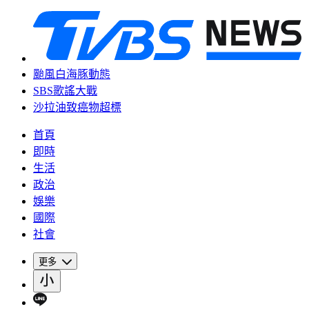
颱風白海豚動態
SBS歌謠大戰
沙拉油致癌物超標
首頁
即時
生活
政治
娛樂
國際
社會
更多