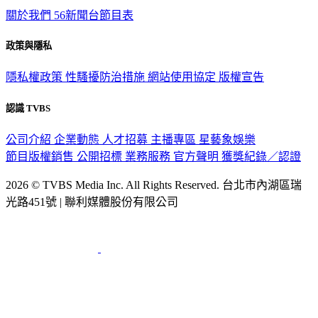
關於我們
56新聞台節目表
政策與隱私
隱私權政策
性騷擾防治措施
網站使用協定
版權宣告
認識 TVBS
公司介紹
企業動態
人才招募
主播專區
星藝象娛樂
節目版權銷售
公開招標
業務服務
官方聲明
獲獎紀錄／認證
2026 © TVBS Media Inc. All Rights Reserved. 台北市內湖區瑞
光路451號 | 聯利媒體股份有限公司