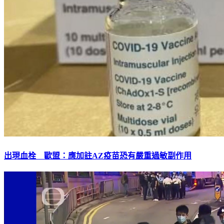
出現血栓 歐盟：應加註AZ疫苗恐有嚴重過敏副作用