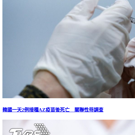
韓國一天2例接種AZ疫苗後死亡 關聯性待調查