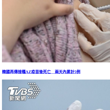
韓國再傳接種AZ疫苗後死亡 兩天內累計5例