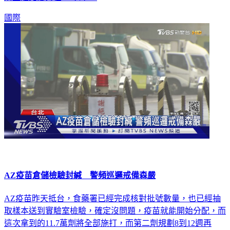
國際
AZ疫苗倉儲檢驗封緘 警頻巡邏戒備森嚴
AZ疫苗昨天抵台，食藥署已經完成核對批號數量，也已經抽
取樣本送到實驗室檢驗，確定沒問題，疫苗就能開始分配，而
這次拿到的11.7萬劑將全部施打，而第二劑規劃8到12週再