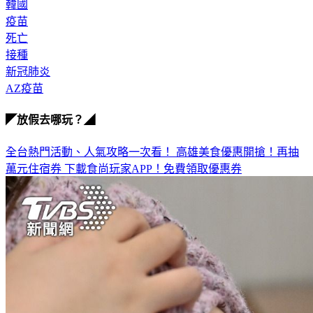
韓國
疫苗
死亡
接種
新冠肺炎
AZ疫苗
◤放假去哪玩？◢
全台熱門活動、人氣攻略一次看！
高雄美食優惠開搶！再抽
萬元住宿券
下載食尚玩家APP！免費領取優惠券