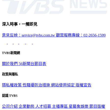
深入時事，一觸即見
意見反映：service@tvbs.com.tw
觀眾服務專線：02-2656-1599
TVBS新聞網
關於我們
56新聞台節目表
政策與隱私
隱私權政策
性騷擾防治措施
網站使用協定
版權宣告
認識 TVBS
公司介紹
企業動態
人才招募
主播專區
星藝象娛樂
節目版權