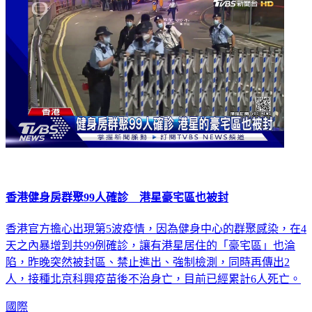
香港健身房群聚99人確診 港星豪宅區也被封
香港官方擔心出現第5波疫情，因為健身中心的群聚感染，在4
天之內暴增到共99例確診，讓有港星居住的「豪宅區」也淪
陷，昨晚突然被封區、禁止進出、強制檢測，同時再傳出2
人，接種北京科興疫苗後不治身亡，目前已經累計6人死亡。
國際