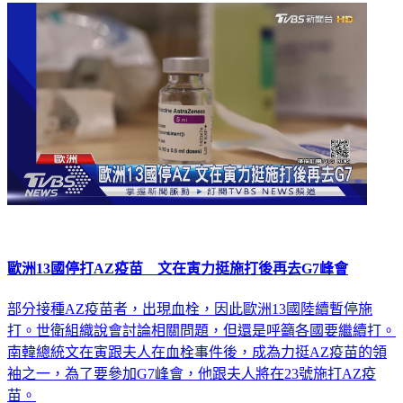
歐洲13國停打AZ疫苗 文在寅力挺施打後再去G7峰會
部分接種AZ疫苗者，出現血栓，因此歐洲13國陸續暫停施
打。世衛組織說會討論相關問題，但還是呼籲各國要繼續打。
南韓總統文在寅跟夫人在血栓事件後，成為力挺AZ疫苗的領
袖之一，為了要參加G7峰會，他跟夫人將在23號施打AZ疫
苗。