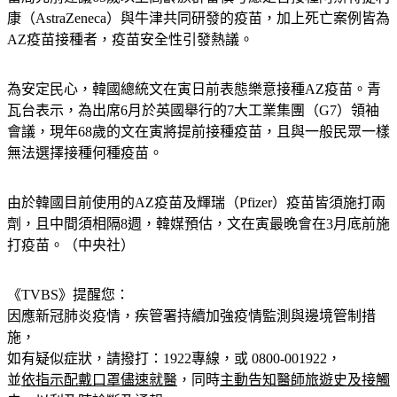
康（AstraZeneca）與牛津共同研發的疫苗，加上死亡案例皆為
AZ疫苗接種者，疫苗安全性引發熱議。
為安定民心，韓國總統文在寅日前表態樂意接種AZ疫苗。青
瓦台表示，為出席6月於英國舉行的7大工業集團（G7）領袖
會議，現年68歲的文在寅將提前接種疫苗，且與一般民眾一樣
無法選擇接種何種疫苗。
由於韓國目前使用的AZ疫苗及輝瑞（Pfizer）疫苗皆須施打兩
劑，且中間須相隔8週，韓媒預估，文在寅最晚會在3月底前施
打疫苗。（中央社）
《TVBS》提醒您：
因應新冠肺炎疫情，疾管署持續加強疫情監測與邊境管制措
施，
如有疑似症狀，請撥打：1922專線，或 0800-001922，
並
依指示配戴口罩儘速就醫
，同時
主動告知醫師旅遊史及接觸