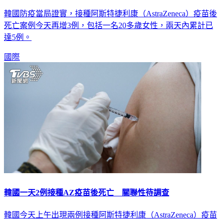
韓國防疫當局證實，接種阿斯特捷利康（AstraZeneca）疫苗後
死亡案例今天再增3例，包括一名20多歲女性，兩天內累計已
達5例。
國際
韓國一天2例接種AZ疫苗後死亡 關聯性待調查
韓國今天上午出現兩例接種阿斯特捷利康（AstraZeneca）疫苗