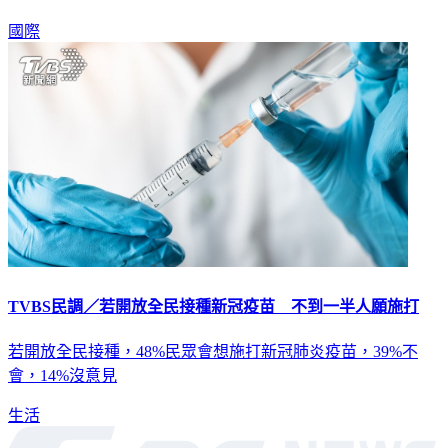
國際
TVBS民調／若開放全民接種新冠疫苗 不到一半人願施打
若開放全民接種，48%民眾會想施打新冠肺炎疫苗，39%不
會，14%沒意見
生活