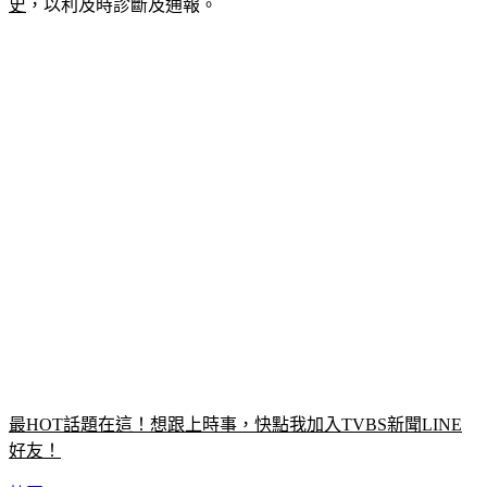
史
，以利及時診斷及通報。
最HOT話題在這！想跟上時事，快點我加入TVBS新聞LINE
好友！