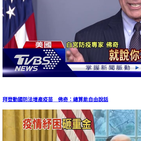
拜登動國防法增產疫苗 佛奇：總算能自由說話