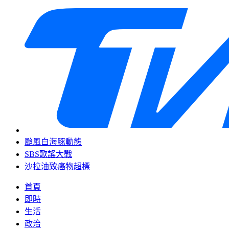
颱風白海豚動態
SBS歌謠大戰
沙拉油致癌物超標
首頁
即時
生活
政治