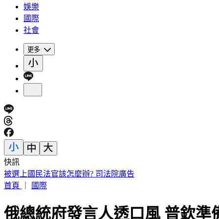
娛樂
國際
社會
更多
快訊
被選上國民法官該怎麼辦? 司法院廣告
首頁
｜
國際
俄總統府發言人透口風 普欽準