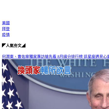
美國
拜登
疫情
◤人氣夯文◢
何潤東、曹佑寧獨家專訪搶先看
8月緣分排行榜 這星座遇見心