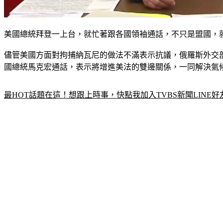
美國總統拜登一上台，就忙著跟各國領袖通話，不只是盟國，
儘管美國方面對拘捕納瓦尼的做法不滿表示抗議，俄羅斯外交
國總統馬克宏通話，表示將增進美法的雙邊關係，一同解決氣
最HOT話題在這！想跟上時事，快點我加入TVBS新聞LINE好