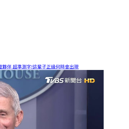
靈夥伴
超準測字!這輩子正緣何時會出現