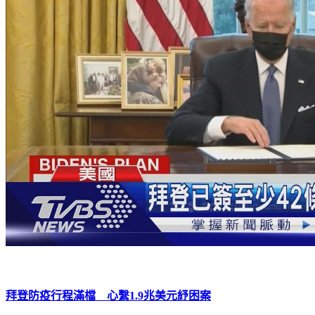
拜登防疫行程滿檔 心繫1.9兆美元紓困案