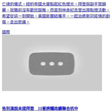
亡魂的儀式，紐約帝國大廈點起紅色燈光，拜登與副手賀錦
麗，就職前沒有歡欣鼓舞，而是到林肯紀念堂出席點燈活動，
希望從這一刻開始，美國能團結攜手，一起治癒新冠疫情的創
傷，走出悲痛。
國際
告別演說未提拜登 川普誇耀政績聯合抗中