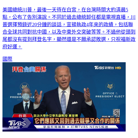
美國總統川普，最後一天待在白宮，在台灣時間大約清晨5
點，公布了告別演說。不同於過去總統卸任都是電視直播，川
普選擇預錄近20分鐘的談話，宣揚執政4年來的政績，包括聯
合全球共同對抗中國，以及中東外交突破等等。不過他從頭到
尾都沒有提到拜登名字，顯然還是不願承認敗選，只祝福新政
府好運。
國際