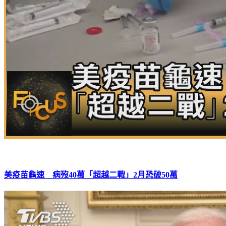
美疫苗龜速 病歿40萬「超越二戰」2月恐破50萬