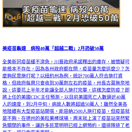
美疫苗龜速 病歿40萬「超越二戰」2月恐破50萬
全美新冠疫苗緩不濟急，川普政府承諾釋出的庫存，被懷疑可
能根本不存在，因為各州政府都在問，疫苗量怎麼這麼少？怎
麼夠民眾施打呢？以紐約州為例，統計700萬人符合施打資
格，但政府每周只會收到30萬劑左右的疫苗，州長古莫無奈地
說，這要花上半年才能讓全部人施打完畢，這樣怎麼防疫？即
將上任的美國CDC主任預測，以目前美國死亡人數逼近40萬
人的速度，到2月中旬，病故人數將超過50萬人！雖然全美各
地陸續有大型疫苗站開張，能容納2500人施打疫苗，但疫苗就
是不夠，在德州的美粒果棒球場，周末就上演了疫苗站突然緊
急關閉的事件，讓許多民眾明明已經上網預約，還排隊排了老