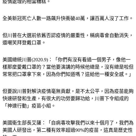
疫情處理的相當糟糕。
全美新冠死亡人數一路飆升快衝破40萬，讓百萬人沒了工作。
但川普在大選前依舊否認疫情的嚴重性，稱病毒會自動消失，
還嘲笑拜登戴口罩。
美國總統川普(2020.9)：「你們有沒有看過一個男子，像他一
樣那麼愛戴口罩的？當他要演講的時候他總是，沒有總是啦但
常常把口罩拿下來，因為你們知道嗎？這給他一種安全感。」
但要說川普對解決疫情毫無貢獻，是不太公平，因為疫苗能夠
快速研發和生產，有很大的功勞要歸功給，川普下令組成的
「神速行動」疫苗小組。
美國衛生部長艾薩：「自病毒攻擊我們以來十個月了，我們為
美國人研發出，第二種有效率超過90%的疫苗，這真是歷史性