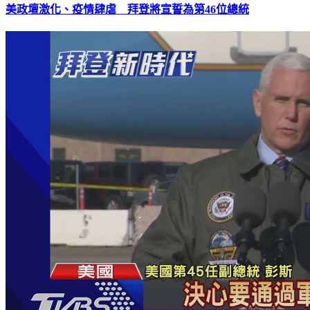
美政壇激化、疫情肆虐 拜登將宣誓為第46位總統