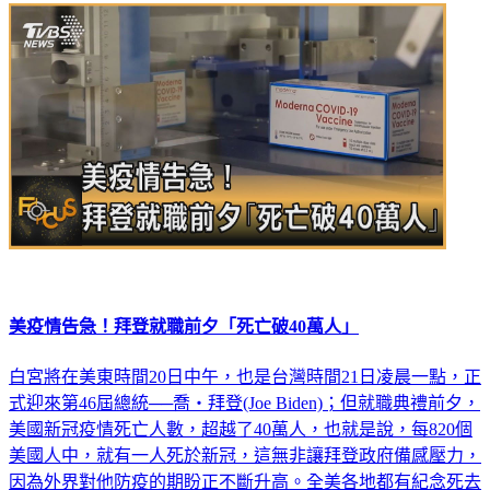
美疫情告急！拜登就職前夕「死亡破40萬人」
白宮將在美東時間20日中午，也是台灣時間21日凌晨一點，正
式迎來第46屆總統──喬‧拜登(Joe Biden)；但就職典禮前夕，
美國新冠疫情死亡人數，超越了40萬人，也就是說，每820個
美國人中，就有一人死於新冠，這無非讓拜登政府備感壓力，
因為外界對他防疫的期盼正不斷升高。全美各地都有紀念死去