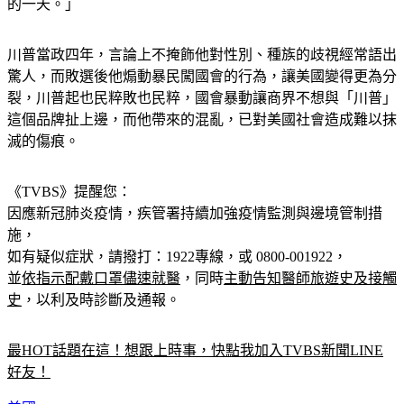
的一天。」
川普當政四年，言論上不掩飾他對性別、種族的歧視經常語出
驚人，而敗選後他煽動暴民闖國會的行為，讓美國變得更為分
裂，川普起也民粹敗也民粹，國會暴動讓商界不想與「川普」
這個品牌扯上邊，而他帶來的混亂，已對美國社會造成難以抹
滅的傷痕。
《TVBS》提醒您：
因應新冠肺炎疫情，疾管署持續加強疫情監測與邊境管制措
施，
如有疑似症狀，請撥打：1922專線，或 0800-001922，
並
依指示配戴口罩儘速就醫
，同時
主動告知醫師旅遊史及接觸
史
，以利及時診斷及通報。
最HOT話題在這！想跟上時事，快點我加入TVBS新聞LINE
好友！