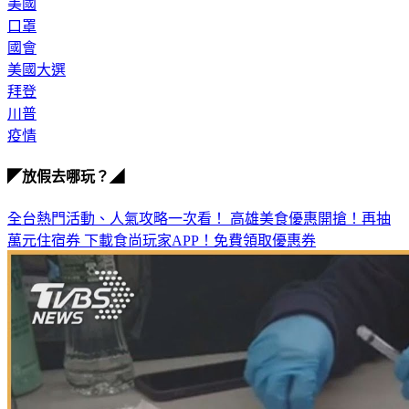
美國
口罩
國會
美國大選
拜登
川普
疫情
◤放假去哪玩？◢
全台熱門活動、人氣攻略一次看！
高雄美食優惠開搶！再抽
萬元住宿券
下載食尚玩家APP！免費領取優惠券