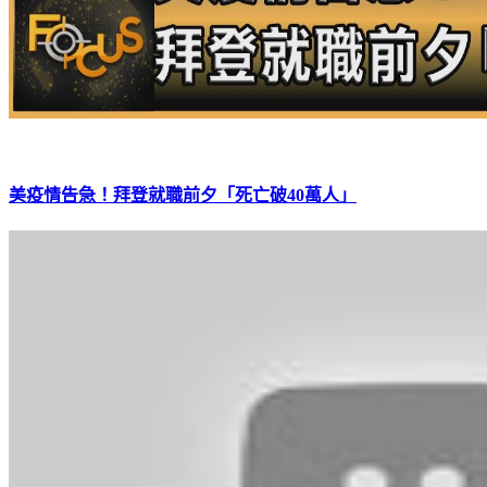
美疫情告急！拜登就職前夕「死亡破40萬人」