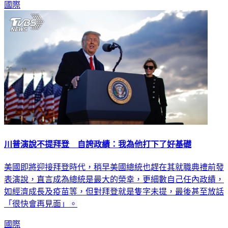
國際
川普演說不提拜登 自誇政績：我為他打下了好基礎
美國即將迎接拜登時代，稍早美國總統也趕在其就職典禮前發
表演說，直言成為總統是最大的榮幸，更細數自己任內政績，
如經濟成長及疫苗等，但對拜登就是隻字未提，最後甚至放話
「很快會再見面」。
國際