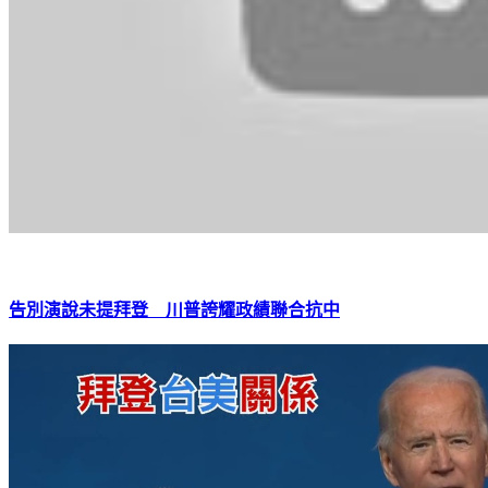
告別演說未提拜登 川普誇耀政績聯合抗中