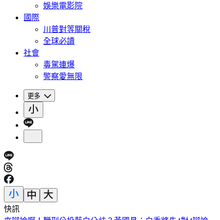
娛樂電影院
國際
川普對等關稅
全球必讀
社會
毒駕連爆
警察愛無限
更多
快訊