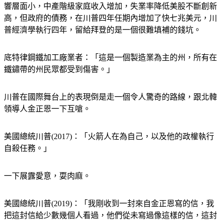
響層面小，中產階級家庭收入增加，失業率降低美股不斷創新
高，但政府的債務，在川普四年任期內增加了快七兆美元，川
普經濟學執行四年，留給拜登的是一個很難填補的錢坑。
底特律鋼鐵加工廠業者：「這是一個製造業為主的州，所有在
鐵鏽帶的州民眾都受到傷害。」
川普在國際舞台上的表現倒是走一個令人驚奇的路線，跟北韓
領導人金正恩一下互嗆。
美國總統川普(2017)：「火箭人在為自己，以及他的政權執行
自殺任務。」
一下展露愛意，耍肉麻。
美國總統川普(2019)：「我剛收到一封來自金正恩寫的信，我
把這封信給少數幾個人看過，他們從未寫過像這樣的信，這封