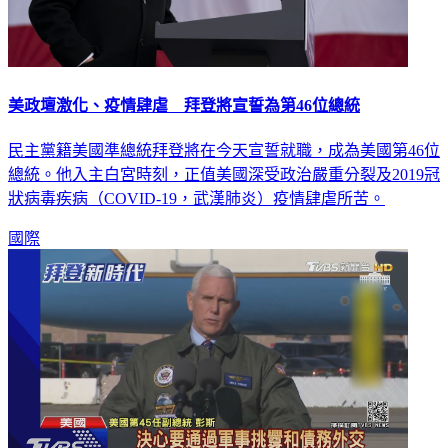
美政壇激化、疫情肆虐 拜登將宣誓為第46位總統
民主黨籍美國準總統拜登將在今天宣誓就職，成為美國第46位
總統。他入主白宮時刻，正值美國深受政治嚴重分裂及2019冠
狀病毒疾病（COVID-19，武漢肺炎）疫情肆虐所苦。
國際