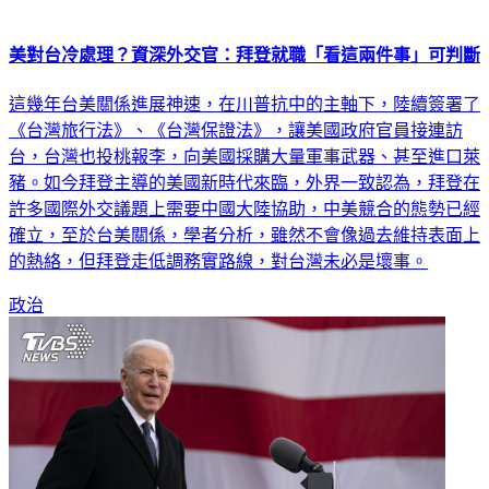
美對台冷處理？資深外交官：拜登就職「看這兩件事」可判斷
這幾年台美關係進展神速，在川普抗中的主軸下，陸續簽署了
《台灣旅行法》、《台灣保證法》，讓美國政府官員接連訪
台，台灣也投桃報李，向美國採購大量軍事武器、甚至進口萊
豬。如今拜登主導的美國新時代來臨，外界一致認為，拜登在
許多國際外交議題上需要中國大陸協助，中美競合的態勢已經
確立，至於台美關係，學者分析，雖然不會像過去維持表面上
的熱絡，但拜登走低調務實路線，對台灣未必是壞事。
政治