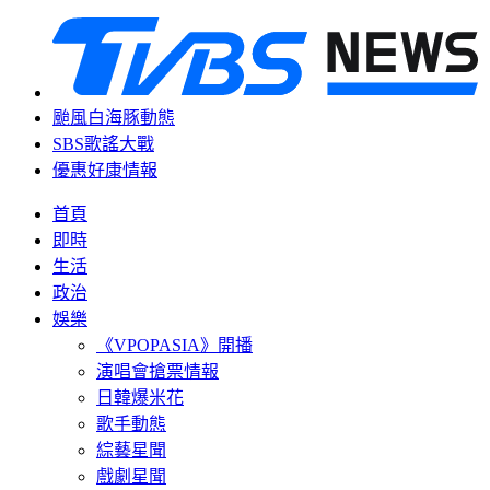
颱風白海豚動態
SBS歌謠大戰
優惠好康情報
首頁
即時
生活
政治
娛樂
《VPOPASIA》開播
演唱會搶票情報
日韓爆米花
歌手動態
綜藝星聞
戲劇星聞