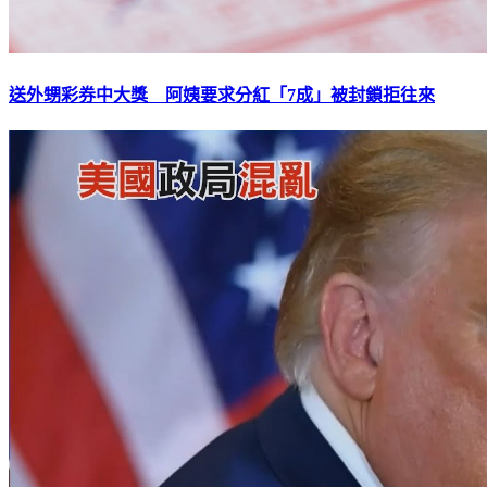
送外甥彩券中大獎 阿姨要求分紅「7成」被封鎖拒往來