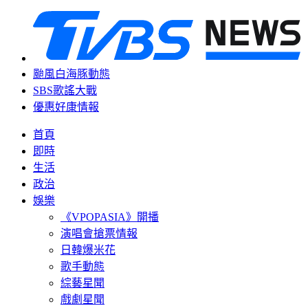
颱風白海豚動態
SBS歌謠大戰
優惠好康情報
首頁
即時
生活
政治
娛樂
《VPOPASIA》開播
演唱會搶票情報
日韓爆米花
歌手動態
綜藝星聞
戲劇星聞