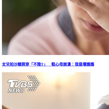
女兒拍沙龍照穿「不雅T」 粗心母崩潰：我是壞媽媽