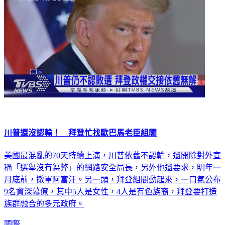
川普還沒認輸！ 拜登忙找歐巴馬老臣組閣
美國最混亂的70天持續上演，川普依舊不認輸，還開除對外宣
稱「選舉沒有舞弊」的網路安全局長，另外他還要求，明年一
月底前，撤軍阿富汗。另一頭，拜登組閣動起來，一口氣公布
9名資深幕僚，其中5人是女性，4人是有色族裔，拜登要打造
族群融合的多元政府。
國際