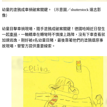
幼童的塗鴉成車禍破案關鍵。（示意圖／shutterstock 達志影
像）
幼童目擊車禍現場，隨手塗鴉成破案關鍵！德國哈姆近日發生
一起
車禍
，一輛轎車在轉彎時不慎撞上路障，沒有下車查看就
加速逃逸，剛好被4名幼童目賭，最後靠著他們的塗鴉還原事
故現場，替警方提供重要線索。