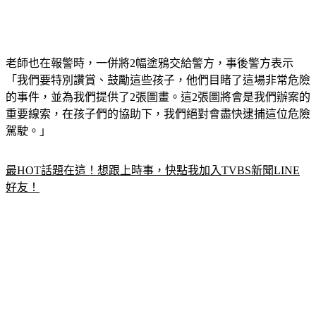
老師也在報警時，一併將2幅塗鴉交給警方，事後警方表示
「我們要特別讚賞、鼓勵這些孩子，他們目睹了這場非常危險
的事件，並為我們提供了2張圖畫。這2張圖將會是我們辦案的
重要線索，在孩子們的協助下，我們絕對會盡快逮捕這位危險
駕駛。」
最HOT話題在這！想跟上時事，快點我加入TVBS新聞LINE
好友！