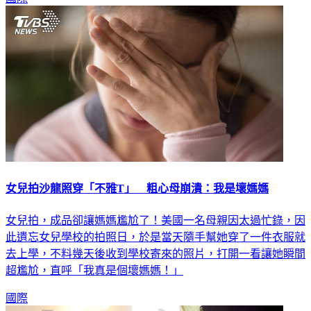
女兒拍沙龍照穿「不雅T」 粗心母崩潰：我是壞媽媽
女兒拍，成品卻讓媽媽尷尬了！美國一名母親因太過忙錄，因
此遺忘女兒學校的拍照日，於是當天隨手幫她穿了一件衣服就
去上學，不料幾天後收到學校寄來的照片，打開一看讓她瞬間
超尷尬，直呼「我真是個壞媽媽！」
國際