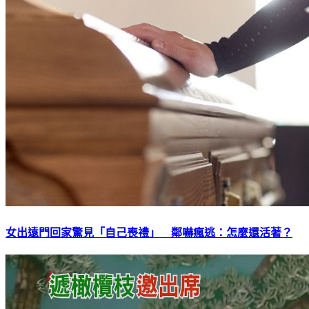
女出遠門回家驚見「自己喪禮」 鄰嚇瘋逃：怎麼還活著？