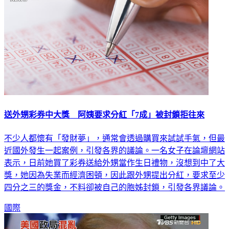
送外甥彩券中大獎 阿姨要求分紅「7成」被封鎖拒往來
不少人都懷有「發財夢」，通常會透過購買來試試手氣，但最
近國外發生一起案例，引發各界的議論。一名女子在論壇網站
表示，日前她買了彩券送給外甥當作生日禮物，沒想到中了大
獎，她因為失業而經濟困頓，因此跟外甥提出分紅，要求至少
四分之三的獎金，不料卻被自己的胞姊封鎖，引發各界議論。
國際