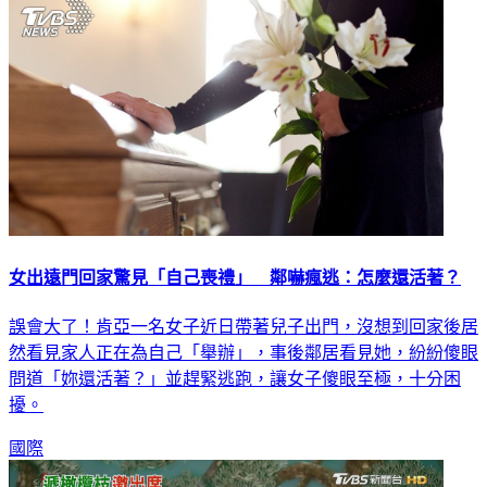
女出遠門回家驚見「自己喪禮」 鄰嚇瘋逃：怎麼還活著？
誤會大了！肯亞一名女子近日帶著兒子出門，沒想到回家後居
然看見家人正在為自己「舉辦」，事後鄰居看見她，紛紛傻眼
問道「妳還活著？」並趕緊逃跑，讓女子傻眼至極，十分困
擾。
國際