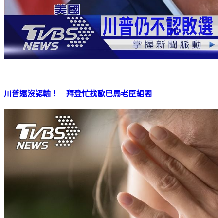
川普還沒認輸！ 拜登忙找歐巴馬老臣組閣