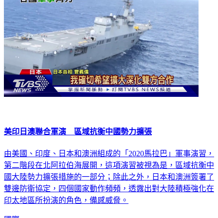
美印日澳聯合軍演 區域抗衡中國勢力擴張
由美國、印度、日本和澳洲組成的「2020馬拉巴」軍事演習，
第二階段在北阿拉伯海展開，這項演習被視為是，區域抗衡中
國大陸勢力擴張措施的一部分；除此之外，日本和澳洲簽署了
雙邊防衛協定，四個國家動作頻頻，透露出對大陸積極強化在
印太地區所扮演的角色，備感威脅。