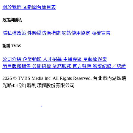
關於我們
56新聞台節目表
政策與隱私
隱私權政策
性騷擾防治措施
網站使用協定
版權宣告
認識 TVBS
公司介紹
企業動態
人才招募
主播專區
星藝象娛樂
節目版權銷售
公開招標
業務服務
官方聲明
獲獎紀錄／認證
2026 © TVBS Media Inc. All Rights Reserved. 台北市內湖區瑞
光路451號 | 聯利媒體股份有限公司