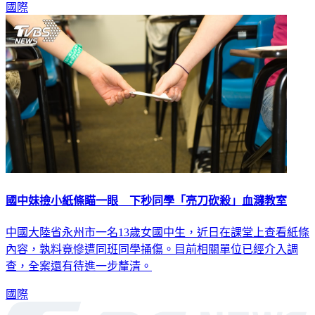
國際
國中妹撿小紙條瞄一眼 下秒同學「亮刀砍殺」血濺教室
中國大陸省永州市一名13歲女國中生，近日在課堂上查看紙條
內容，孰料竟慘遭同班同學捅傷。目前相關單位已經介入調
查，全案還有待進一步釐清。
國際