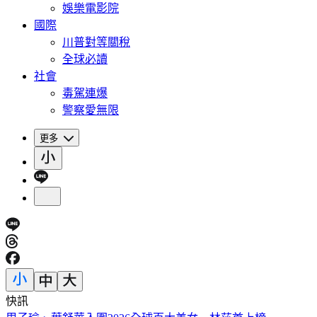
娛樂電影院
國際
川普對等關稅
全球必讀
社會
毒駕連爆
警察愛無限
更多
快訊