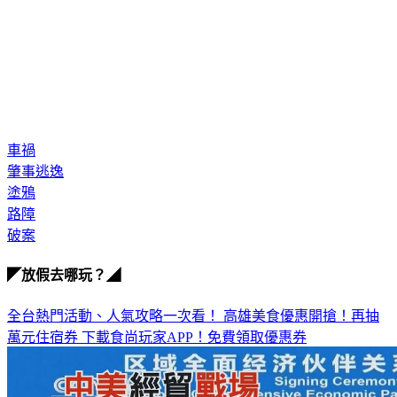
車禍
肇事逃逸
塗鴉
路障
破案
◤放假去哪玩？◢
全台熱門活動、人氣攻略一次看！
高雄美食優惠開搶！再抽
萬元住宿券
下載食尚玩家APP！免費領取優惠券