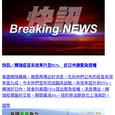
快訊／輝瑞疫苗有效率升至95% 近日申請緊急授權
美國輝瑞藥廠，晚間再傳出好消息，先前他們公布的疫苗有效
率是九成，今天他們宣布完成臨床試驗，有效率提升到95%。
輝瑞近日內，就會向美國FDA提出緊急授權。消息傳出，輝
瑞股價盤前交易，瞬間飆漲4%，紐約原油期貨也上漲兩趴。
國際