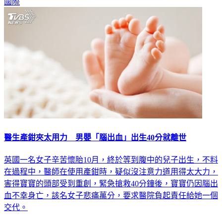
國際
醫生產鉗夾太用力 男嬰「腦出血」出生40分就離世
英國一名女子辛苦懷胎10月，終於等到腹中的兒子出生，不料
在過程中，醫師在使用產鉗時，疑似沒注意力道用得太大力，
害得寶寶的頭部受到重創，緊急搶救40分鐘後，寶寶仍因腦出
血不幸身亡，該名女子悲痛萬分，要求醫院負起責任給她一個
交代。