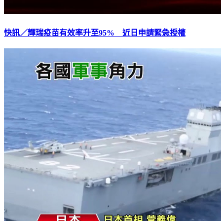
快訊／輝瑞疫苗有效率升至95% 近日申請緊急授權