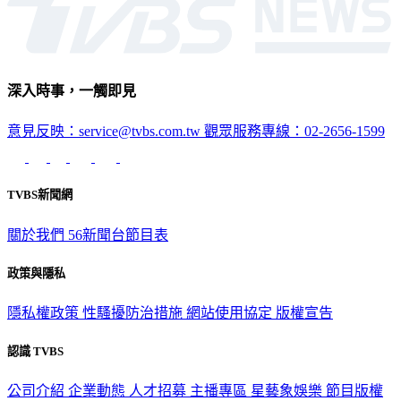
深入時事，一觸即見
意見反映：service@tvbs.com.tw
觀眾服務專線：02-2656-1599
TVBS新聞網
關於我們
56新聞台節目表
政策與隱私
隱私權政策
性騷擾防治措施
網站使用協定
版權宣告
認識 TVBS
公司介紹
企業動態
人才招募
主播專區
星藝象娛樂
節目版權