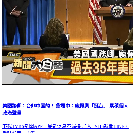
美國務卿：台非中國的！ 翁履中：龐佩奧「挺台」 累積個人
政治聲量
下載TVBS新聞APP，最新消息不漏接
加入TVBS新聞LINE，