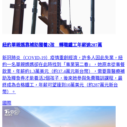
紐約單親媽靠補助獨養2孩 轉職鐵工年薪逾287萬
新冠肺炎（COVID-19）疫情重創經濟，許多人因此失業，紐
約一名單親媽媽卻在此時找到「事業第二春」，她原本從事餐
飲業，年薪約1.3萬美元（約37.4萬元新台幣），需要靠醫療補
助及糧食券才能養活2個孩子，後來她參與免費職訓課程，最
終成為合格鐵工，年薪可望達到10萬美元（約287萬元新台
幣）。
國際