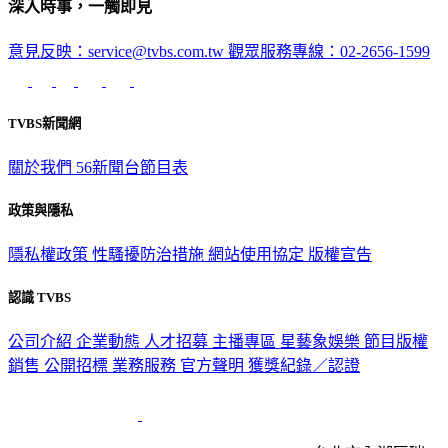
深入時事，一觸即見
意見反映：service@tvbs.com.tw
觀眾服務專線：02-2656-1599
TVBS新聞網
關於我們
56新聞台節目表
政策與隱私
隱私權政策
性騷擾防治措施
網站使用協定
版權宣告
認識 TVBS
公司介紹
企業動態
人才招募
主播專區
星藝象娛樂
節目版權
銷售
公開招標
業務服務
官方聲明
獲獎紀錄／認證