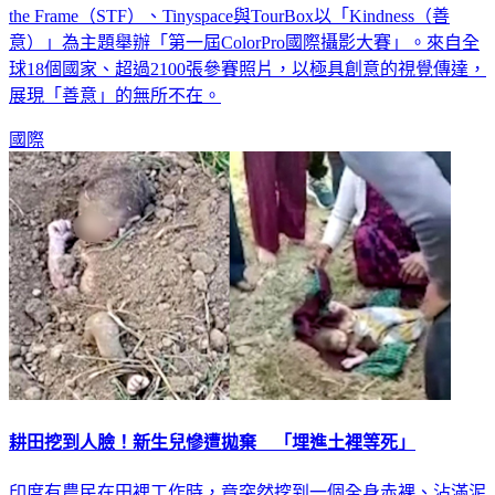
the Frame（STF）、Tinyspace與TourBox以「Kindness（善
意）」為主題舉辦「第一屆ColorPro國際攝影大賽」。來自全
球18個國家、超過2100張參賽照片，以極具創意的視覺傳達，
展現「善意」的無所不在。
國際
耕田挖到人臉！新生兒慘遭拋棄 「埋進土裡等死」
印度有農民在田裡工作時，竟突然挖到一個全身赤裸、沾滿泥