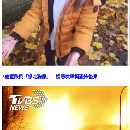
5歲童跌倒「慘吃狗屎」 媽怒檢舉揭恐怖後果