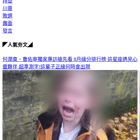
拜登
川普
敗選
露面
發言
◤人氣夯文◢
何潤東、曹佑寧獨家專訪搶先看
8月緣分排行榜 這星座遇見心
靈夥伴
超準測字!這輩子正緣何時會出現