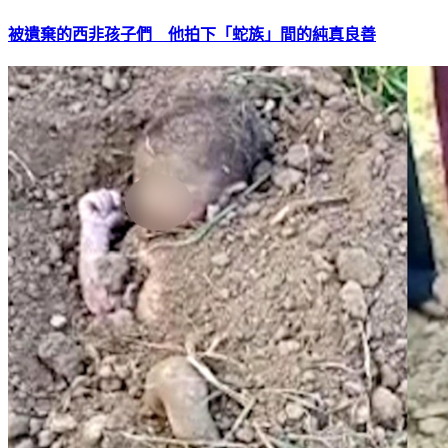
被遺棄的西非孩子們 他拍下「蛇族」間的純真良善