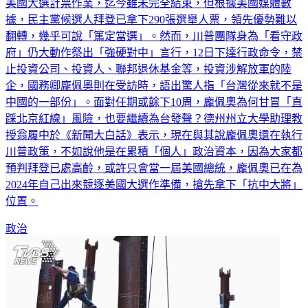
美國大選計票作業，迄今雖未完全結束，但根據美國媒體數
據，民主黨候選人拜登已拿下290張選舉人票，領先優勢難以
翻轉，幾乎可說「篤定當選」。然而，川普團隊身為「看守政
府」仍大動作祭出「強硬對中」言行，12日下達行政命令，禁
止投資公司、投資人、聯邦退休基金等，投資涉解放軍的陸
企，國務卿龐佩奧則在受訪時，語出驚人指「台灣從來就不是
中國的一部份」。面對任期或餘下10周，龐佩奧為何甘冒「直
踩北京紅線」風險，也要繼續為台發聲？德州州立大學助理教
授翁履中於《新聞大白話》表示，現在與其說龐佩奧還在執行
川普政策，不如說他是在累積「個人」政治資本，因為大家都
預判拜登已處高齡，或許只會當一屆美國總統，龐佩奧已在為
2024年自己出來競逐美國大選作準備，搶先拿下「抗中大將」
位置。
政治