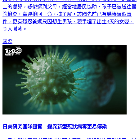
土的嬰兒，疑似遭到父母，經當地居民協助，孩子已被送往醫
院檢查，幸運撿回一命。據了解，該國先前已有幾樁類似事
件，更有殘忍爸媽只因想生男孩，親手埋了出生3天的女嬰，
令人唏噓。
國際
日美研究團隊證實 變異新型冠狀病毒更易傳染