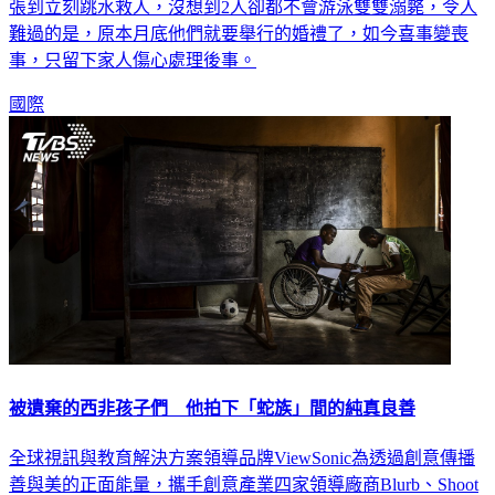
張到立刻跳水救人，沒想到2人卻都不會游泳雙雙溺斃，令人
難過的是，原本月底他們就要舉行的婚禮了，如今喜事變喪
事，只留下家人傷心處理後事。
國際
被遺棄的西非孩子們 他拍下「蛇族」間的純真良善
全球視訊與教育解決方案領導品牌ViewSonic為透過創意傳播
善與美的正面能量，攜手創意產業四家領導廠商Blurb、Shoot