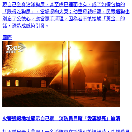
現自己全身沾滿狗屎，甚至嘴巴裡面也有，成了如假包換的
「跌得吃狗屎」，當場嚎啕大哭；幼童母親呼籲，民眾遛狗也
別忘了公德心，應當隨手清理，因為若不慎接觸「黃金」的
話，恐造成感染引發。
國際
火警通報地址顯示自己家 消防員目睹「愛妻慘死」崩潰
打火弟兄最大夢魘！一名消防員在接獲火警通報時，突然看見