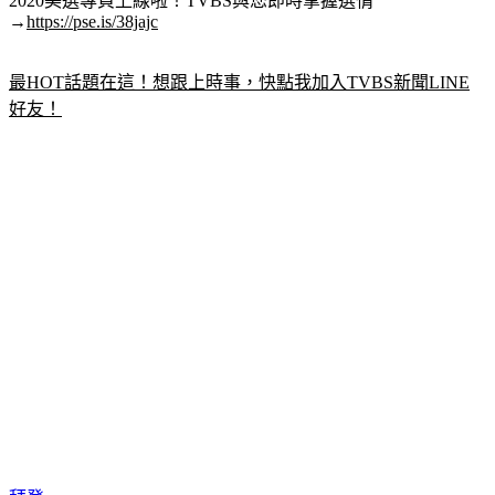
2020美選專頁上線啦！TVBS與您即時掌握選情
→
https://pse.is/38jajc
最HOT話題在這！想跟上時事，快點我加入TVBS新聞LINE
好友！