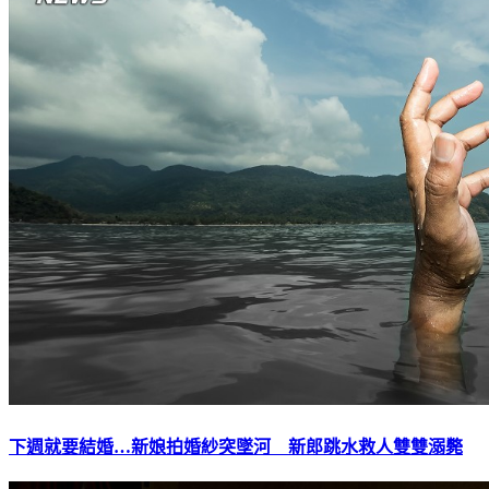
下週就要結婚…新娘拍婚紗突墜河 新郎跳水救人雙雙溺斃