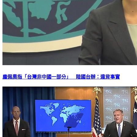
龐佩奧指「台灣非中國一部分」 陸國台辦：違背事實