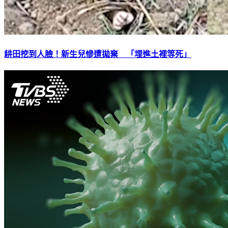
耕田挖到人臉！新生兒慘遭拋棄 「埋進土裡等死」