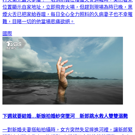
位置顯示自家地址，立即飛奔火場，但趕到現場為時已晚，黑
煙火舌已把家給吞噬，每日全心全力照料的久病妻子也不幸罹
難，目睹一切的他當場悲痛欲絕。
國際
下週就要結婚…新娘拍婚紗突墜河 新郎跳水救人雙雙溺斃
一對新婚夫妻搭船拍攝時，女方突然失足摔進河裡，讓新郎緊