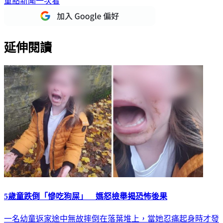
重點新聞一次看
延伸閱讀
5歲童跌倒「慘吃狗屎」 媽怒檢舉揭恐怖後果
一名幼童返家途中無故摔倒在落葉堆上，當她忍痛起身時才發