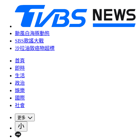
颱風白海豚動態
SBS歌謠大戰
沙拉油致癌物超標
首頁
即時
生活
政治
娛樂
國際
社會
更多