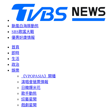
颱風白海豚動態
SBS歌謠大戰
優惠好康情報
首頁
即時
生活
政治
娛樂
《VPOPASIA》開播
演唱會搶票情報
日韓爆米花
歌手動態
綜藝星聞
戲劇星聞