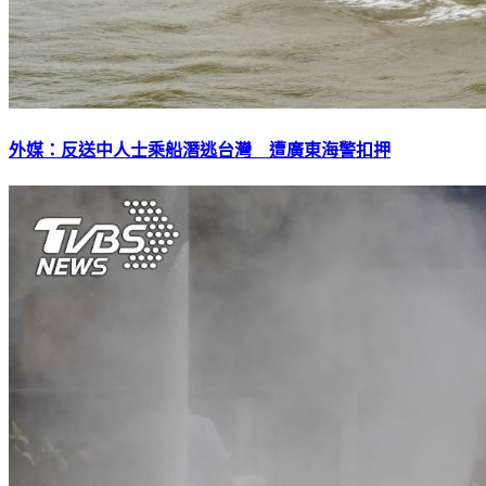
外媒：反送中人士乘船潛逃台灣 遭廣東海警扣押