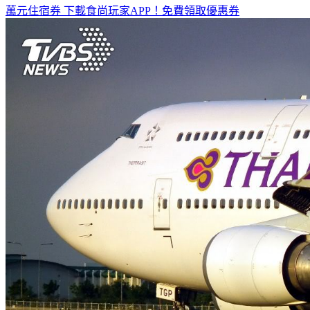
全台熱門活動、人氣攻略一次看！
高雄美食優惠開搶！再抽
萬元住宿券
下載食尚玩家APP！免費領取優惠券