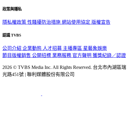
關於我們
56新聞台節目表
政策與隱私
隱私權政策
性騷擾防治措施
網站使用協定
版權宣告
認識 TVBS
公司介紹
企業動態
人才招募
主播專區
星藝象娛樂
節目版權銷售
公開招標
業務服務
官方聲明
獲獎紀錄／認證
2026 © TVBS Media Inc. All Rights Reserved. 台北市內湖區瑞
光路451號 | 聯利媒體股份有限公司