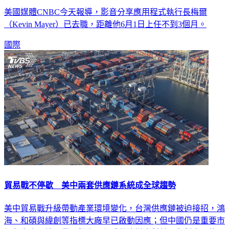
政治環境巨變 TikTok執行長做不滿3個月去職
美國媒體CNBC今天報導，影音分享應用程式執行長梅爾
（Kevin Mayer）已去職，距離他6月1日上任不到3個月。
國際
貿易戰不停歇 美中兩套供應鏈系統成全球趨勢
美中貿易戰升級帶動產業環境變化，台灣供應鏈被迫接招，鴻