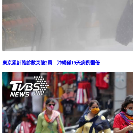
東京累計確診數突破2萬 沖繩僅19天病例翻倍