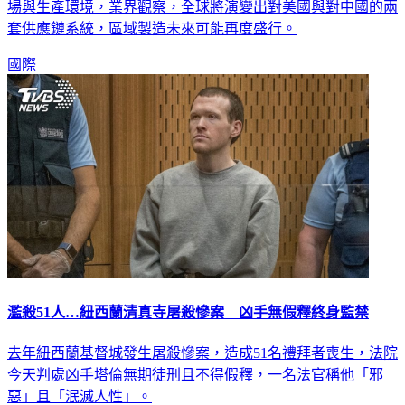
海、和碩與緯創等指標大廠早已啟動因應；但中國仍是重要市
場與生產環境，業界觀察，全球將演變出對美國與對中國的兩
套供應鏈系統，區域製造未來可能再度盛行。
國際
濫殺51人…紐西蘭清真寺屠殺慘案 凶手無假釋終身監禁
去年紐西蘭基督城發生屠殺慘案，造成51名禮拜者喪生，法院
今天判處凶手塔倫無期徒刑且不得假釋，一名法官稱他「邪