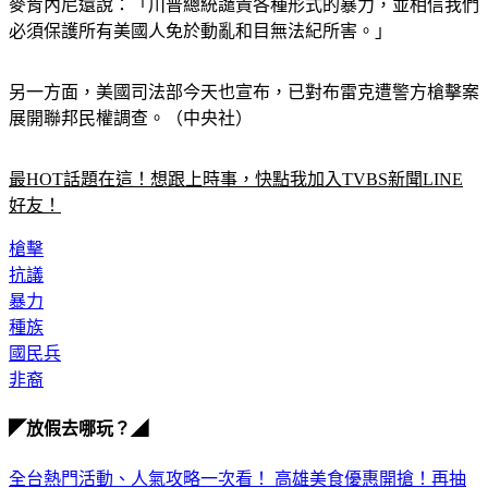
麥肯內尼還說：「川普總統譴責各種形式的暴力，並相信我們
必須保護所有美國人免於動亂和目無法紀所害。」
另一方面，美國司法部今天也宣布，已對布雷克遭警方槍擊案
展開聯邦民權調查。（中央社）
最HOT話題在這！想跟上時事，快點我加入TVBS新聞LINE
好友！
槍擊
抗議
暴力
種族
國民兵
非裔
◤放假去哪玩？◢