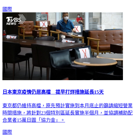
惡」且「泯滅人性」。
國際
日本東京疫情仍居高檔 提早打烊措施延長15天
東京都仍維持高檔，原先預計實施到本月底止的籲請縮短營業
時間措施，將針對23個特別區延長實施半個月，並協調補助配
合業者15萬日圓「協力金」。