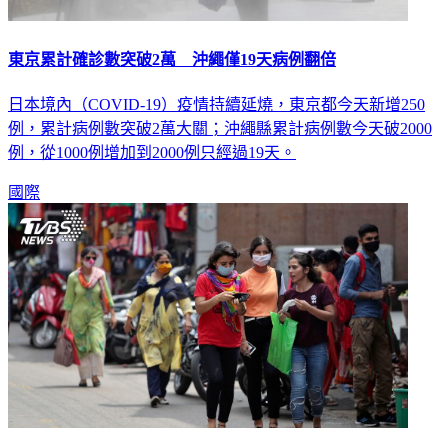
東京累計確診數突破2萬 沖繩僅19天病例翻倍
日本境內（COVID-19）疫情持續延燒，東京都今天新增250
例，累計病例數突破2萬大關；沖繩縣累計病例數今天破2000
例，從1000例增加到2000例只經過19天。
國際