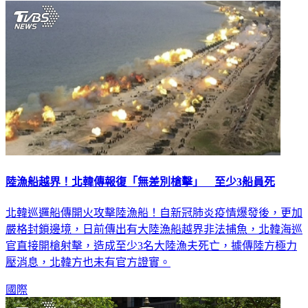
國際
陸漁船越界！北韓傳報復「無差別槍擊」 至少3船員死
北韓巡邏船傳開火攻擊陸漁船！自新冠肺炎疫情爆發後，更加
嚴格封鎖邊境，日前傳出有大陸漁船越界非法捕魚，北韓海巡
官直接開槍射擊，造成至少3名大陸漁夫死亡，據傳陸方極力
壓消息，北韓方也未有官方證實。
國際