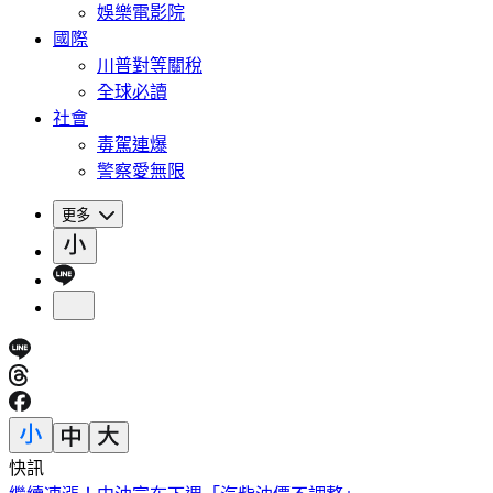
娛樂電影院
國際
川普對等關稅
全球必讀
社會
毒駕連爆
警察愛無限
更多
快訊