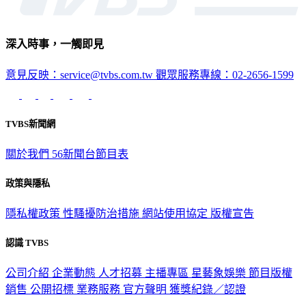
深入時事，一觸即見
意見反映：service@tvbs.com.tw
觀眾服務專線：02-2656-1599
TVBS新聞網
關於我們
56新聞台節目表
政策與隱私
隱私權政策
性騷擾防治措施
網站使用協定
版權宣告
認識 TVBS
公司介紹
企業動態
人才招募
主播專區
星藝象娛樂
節目版權
銷售
公開招標
業務服務
官方聲明
獲獎紀錄／認證