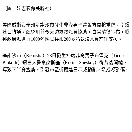
（圖／達志影像美聯社）
美國威斯康辛州基諾沙市發生非裔男子遭警方開槍重傷，
引爆
連日抗議
。總統川普今天透露將派員協助，白宮隨後宣布，聯
邦政府派遣近1000名國民兵和200多名執法人員前往支援。
基諾沙市（Kenosha）23日發生29歲非裔男子布雷克（Jacob 
Blake Jr）遭白人警察謝斯基（Rusten Sheskey）從背後開槍，
導致下半身癱瘓，引發市區街頭連日示威動亂，造成2死1傷。