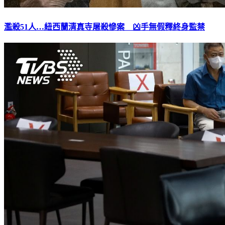
濫殺51人…紐西蘭清真寺屠殺慘案 凶手無假釋終身監禁