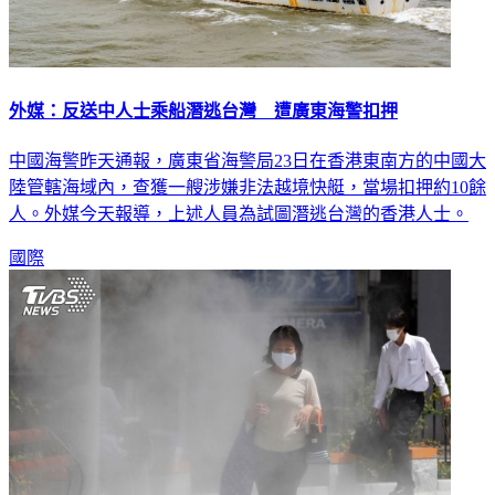
外媒：反送中人士乘船潛逃台灣 遭廣東海警扣押
中國海警昨天通報，廣東省海警局23日在香港東南方的中國大
陸管轄海域內，查獲一艘涉嫌非法越境快艇，當場扣押約10餘
人。外媒今天報導，上述人員為試圖潛逃台灣的香港人士。
國際