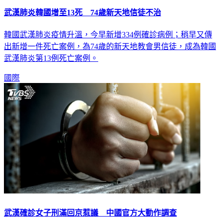
武漢肺炎韓國增至13死 74歲新天地信徒不治
韓國武漢肺炎疫情升溫，今早新增334例確診病例；稍早又傳
出新增一件死亡案例，為74歲的新天地教會男信徒，成為韓國
武漢肺炎第13例死亡案例。
國際
武漢確診女子刑滿回京惹議 中國官方大動作調查