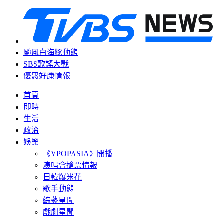
颱風白海豚動態
SBS歌謠大戰
優惠好康情報
首頁
即時
生活
政治
娛樂
《VPOPASIA》開播
演唱會搶票情報
日韓爆米花
歌手動態
綜藝星聞
戲劇星聞