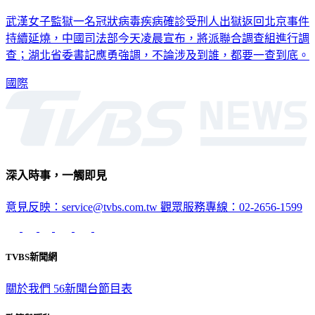
武漢女子監獄一名冠狀病毒疾病確診受刑人出獄返回北京事件
持續延燒，中國司法部今天凌晨宣布，將派聯合調查組進行調
查；湖北省委書記應勇強調，不論涉及到誰，都要一查到底。
國際
深入時事，一觸即見
意見反映：service@tvbs.com.tw
觀眾服務專線：02-2656-1599
TVBS新聞網
關於我們
56新聞台節目表