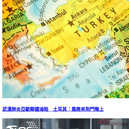
武漢肺炎亞歐鄰國淪陷 土耳其：風險來到門階上