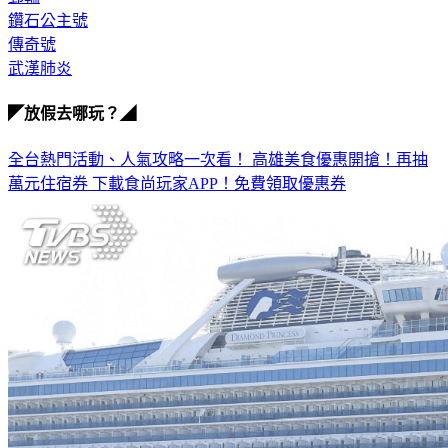
鑽石公主號
傳奇號
武漢肺炎
◤放假去哪玩？◢
全台熱門活動、人氣攻略一次看！
高雄美食優惠開搶！再抽
萬元住宿券
下載食尚玩家APP！免費領取優惠券