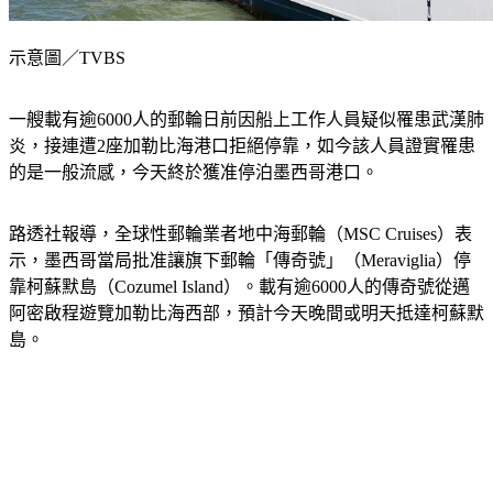
示意圖／TVBS
一艘載有逾6000人的郵輪日前因船上工作人員疑似罹患武漢肺
炎，接連遭2座加勒比海港口拒絕停靠，如今該人員證實罹患
的是一般流感，今天終於獲准停泊墨西哥港口。
路透社報導，全球性郵輪業者地中海郵輪（MSC Cruises）表
示，墨西哥當局批准讓旗下郵輪「傳奇號」（Meraviglia）停
靠柯蘇默島（Cozumel Island）。載有逾6000人的傳奇號從邁
阿密啟程遊覽加勒比海西部，預計今天晚間或明天抵達柯蘇默
島。