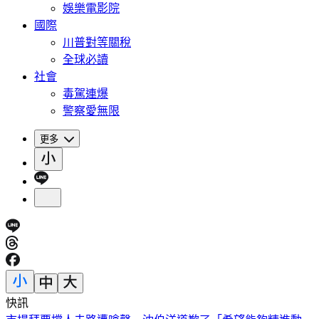
娛樂電影院
國際
川普對等關稅
全球必讀
社會
毒駕連爆
警察愛無限
更多
快訊