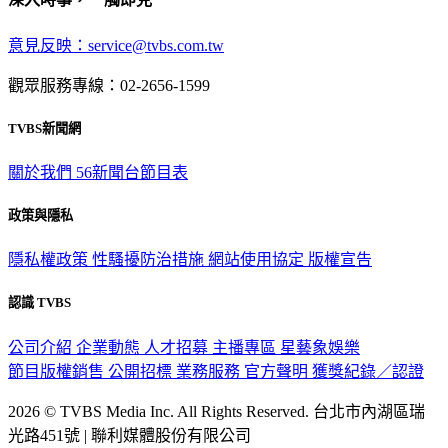
意見反映：service@tvbs.com.tw
觀眾服務專線：02-2656-1599
TVBS新聞網
關於我們
56新聞台節目表
政策與隱私
隱私權政策
性騷擾防治措施
網站使用協定
版權宣告
認識 TVBS
公司介紹
企業動態
人才招募
主播專區
星藝象娛樂
節目版權銷售
公開招標
業務服務
官方聲明
獲獎紀錄／認證
2026 © TVBS Media Inc. All Rights Reserved. 台北市內湖區瑞
光路451號 | 聯利媒體股份有限公司