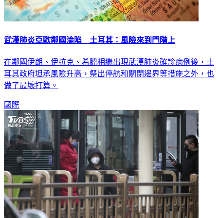
武漢肺炎亞歐鄰國淪陷 土耳其：風險來到門階上
在鄰國伊朗、伊拉克、希臘相繼出現武漢肺炎確診病例後，土
耳其政府坦承風險升高，祭出停航和關閉邊界等措施之外，也
做了最壞打算。
國際