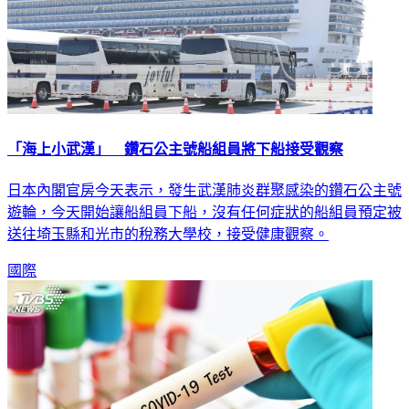
「海上小武漢」 鑽石公主號船組員將下船接受觀察
日本內閣官房今天表示，發生武漢肺炎群聚感染的鑽石公主號
遊輪，今天開始讓船組員下船，沒有任何症狀的船組員預定被
送往埼玉縣和光市的稅務大學校，接受健康觀察。
國際