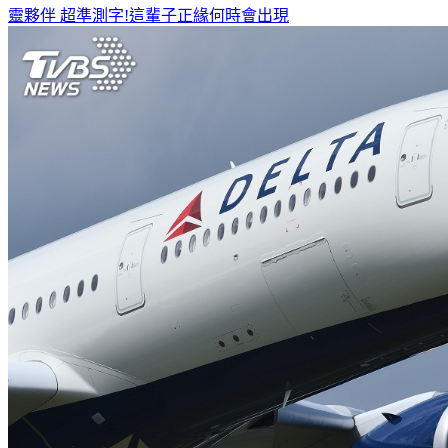
靈夥伴
超準測字!這輩子正緣何時會出現