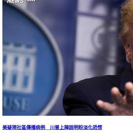
美疑現社區傳播病例 川普上陣說明盼淡化恐慌