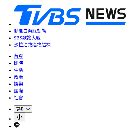
颱風白海豚動態
SBS歌謠大戰
沙拉油致癌物超標
首頁
即時
生活
政治
娛樂
國際
社會
更多