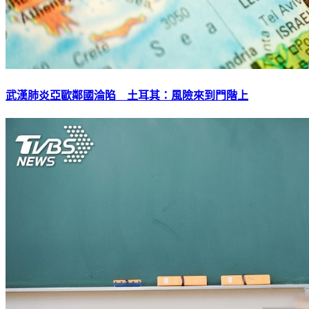
武漢肺炎亞歐鄰國淪陷 土耳其：風險來到門階上