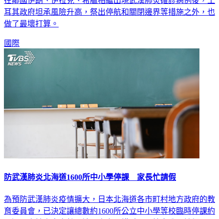
在鄰國伊朗、伊拉克、希臘相繼出現武漢肺炎確診病例後，土
耳其政府坦承風險升高，祭出停航和關閉邊界等措施之外，也
做了最壞打算。
國際
防武漢肺炎北海道1600所中小學停課 家長忙請假
為預防武漢肺炎疫情擴大，日本北海道各市町村地方政府的教
育委員會，已決定讓總數約1600所公立中小學等校臨時停課約