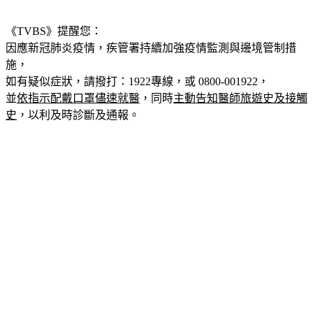
《TVBS》提醒您：
因應新冠肺炎疫情，疾管署持續加強疫情監測與邊境管制措
施，
如有疑似症狀，請撥打：1922專線，或 0800-001922，
並
依指示配戴口罩儘速就醫
，同時
主動告知醫師旅遊史及接觸
史
，以利及時診斷及通報。