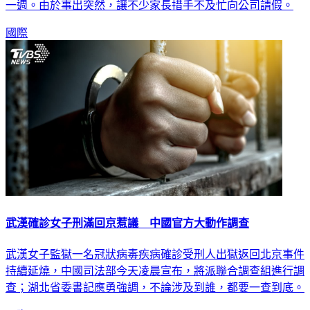
一週。由於事出突然，讓不少家長措手不及忙向公司請假。
國際
武漢確診女子刑滿回京惹議 中國官方大動作調查
武漢女子監獄一名冠狀病毒疾病確診受刑人出獄返回北京事件
持續延燒，中國司法部今天凌晨宣布，將派聯合調查組進行調
查；湖北省委書記應勇強調，不論涉及到誰，都要一查到底。