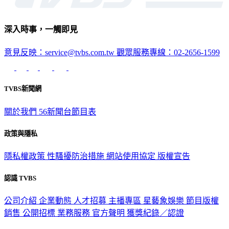
深入時事，一觸即見
意見反映：service@tvbs.com.tw
觀眾服務專線：02-2656-1599
TVBS新聞網
關於我們
56新聞台節目表
政策與隱私
隱私權政策
性騷擾防治措施
網站使用協定
版權宣告
認識 TVBS
公司介紹
企業動態
人才招募
主播專區
星藝象娛樂
節目版權
銷售
公開招標
業務服務
官方聲明
獲獎紀錄／認證