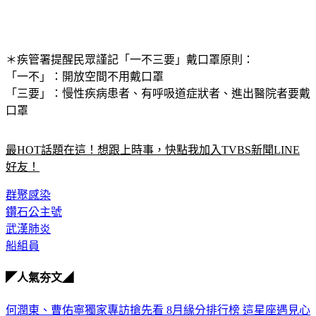
＊疾管署提醒民眾謹記
「一不三要」
戴口罩原則：
「一不」：開放空間不用戴口罩
「三要」：慢性疾病患者、有呼吸道症狀者、進出醫院者要戴
口罩
最HOT話題在這！想跟上時事，快點我加入TVBS新聞LINE
好友！
群聚感染
鑽石公主號
武漢肺炎
船組員
◤人氣夯文◢
何潤東、曹佑寧獨家專訪搶先看
8月緣分排行榜 這星座遇見心