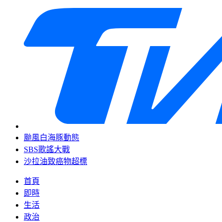
颱風白海豚動態
SBS歌謠大戰
沙拉油致癌物超標
首頁
即時
生活
政治