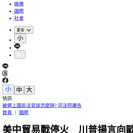
娛樂
國際
社會
更多
快訊
被選上國民法官該怎麼辦? 司法院廣告
首頁
｜
國際
美中貿易戰停火 川普揚言向