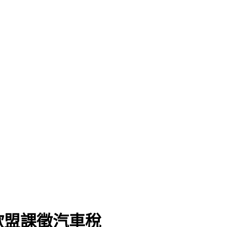
歐盟課徵汽車稅