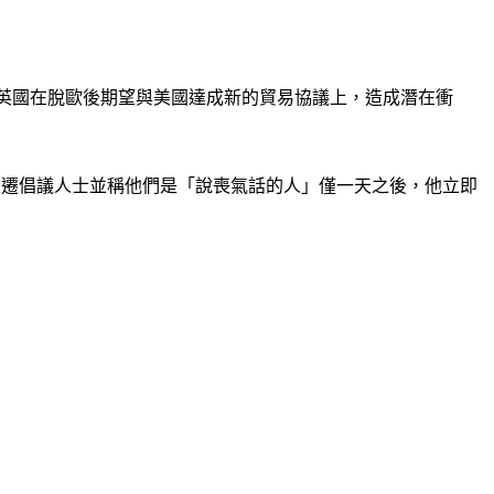
，儘管英國在脫歐後期望與美國達成新的貿易協議上，造成潛在衝
走氣候變遷倡議人士並稱他們是「說喪氣話的人」僅一天之後，他立即