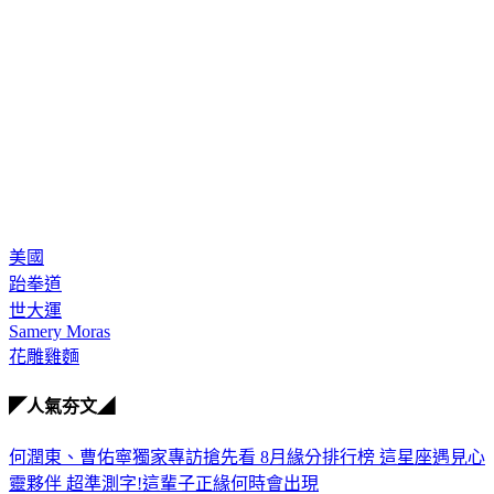
美國
跆拳道
世大運
Samery Moras
花雕雞麵
◤人氣夯文◢
何潤東、曹佑寧獨家專訪搶先看
8月緣分排行榜 這星座遇見心
靈夥伴
超準測字!這輩子正緣何時會出現