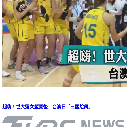
超嗨！世大運女籃賽後 台澳日「三國尬舞」