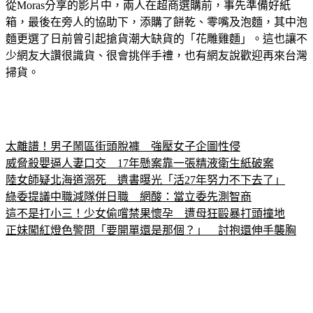
從Moras分享的影片中，兩人在超商選購前，事先準備好紙
箱，最後在旁人的協助下，添購了餅乾、零嘴及泡麵，其中泡
麵更選了日前曾引起搶貨潮大缺貨的「花雕雞麵」。這也讓不
少網友大讚很識貨、很會挑伴手禮，也有網友說歡迎再來台灣
掃貨。
太離譜！男子鬧區街頭脫褲　強壓女子企圖性侵
威脅殺嬰逼人妻口交　17年懸案靠一張精液衛生紙破案
陸女師疑北海道溺死　遺書曝光「活27年努力不下去了」
綠委提議中職減隊併日職　網酸：當立委先測智商
這不是打小三！少女偷嚐禁果懷孕　遭母狂毆暴打頭撞地
正妹闖紅燈色警問「要開單還是那個？」　討抱還伸手襲胸