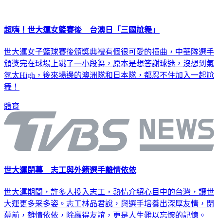
超嗨！世大運女籃賽後 台澳日「三國尬舞」
世大運女子籃球賽後頒獎典禮有個很可愛的插曲，中華隊選手
頒獎完在球場上跳了一小段舞，原本是想答謝球迷，沒想到氣
氛太High，後來場邊的澳洲隊和日本隊，都忍不住加入一起尬
舞！
體育
世大運閉幕 志工與外籍選手離情依依
世大運期間，許多人投入志工，熱情介紹心目中的台灣，讓世
大運更多采多姿。志工林品君說，與選手培養出深厚友情，閉
幕前，離情依依，除贏得友誼，更是人生難以忘懷的記憶。