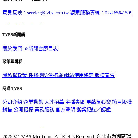
意見反映：service@tvbs.com.tw
觀眾服務專線：02-2656-1599
TVBS新聞網
關於我們
56新聞台節目表
政策與隱私
隱私權政策
性騷擾防治措施
網站使用協定
版權宣告
認識 TVBS
公司介紹
企業動態
人才招募
主播專區
星藝象娛樂
節目版權
銷售
公開招標
業務服務
官方聲明
獲獎紀錄／認證
2026 © TVBS Media Inc. All Rights Reserved. 台北市內湖區瑞