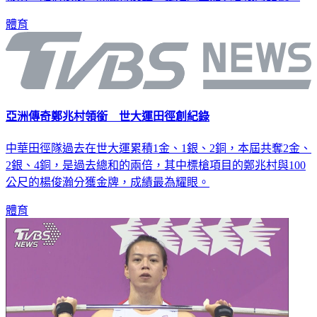
體育
亞洲傳奇鄭兆村領銜 世大運田徑創紀錄
中華田徑隊過去在世大運累積1金、1銀、2銅，本屆共奪2金、
2銀、4銅，是過去總和的兩倍，其中標槍項目的鄭兆村與100
公尺的楊俊瀚分獲金牌，成績最為耀眼。
體育