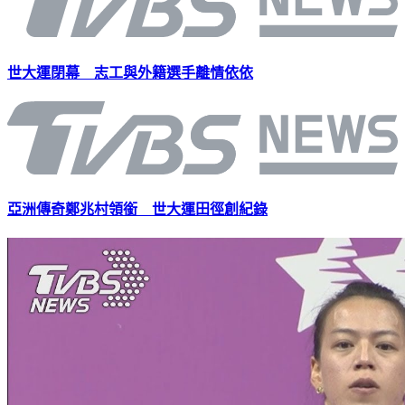
世大運閉幕 志工與外籍選手離情依依
亞洲傳奇鄭兆村領銜 世大運田徑創紀錄