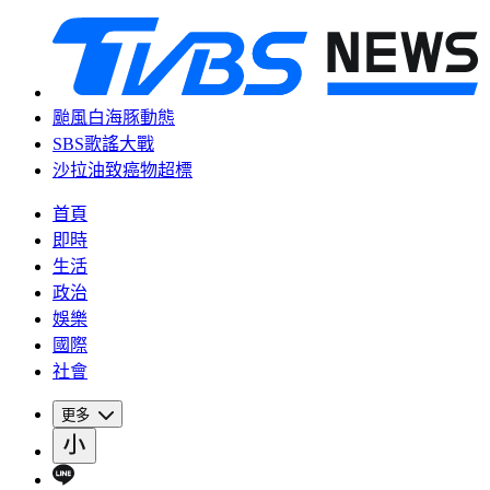
颱風白海豚動態
SBS歌謠大戰
沙拉油致癌物超標
首頁
即時
生活
政治
娛樂
國際
社會
更多